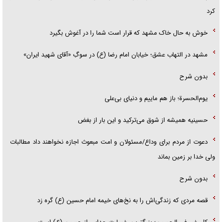
کرد
خوش به حال خاک مشهد که قرار است شما را در آغوش بگیرد
مشهد در التهاب عشق؛ خیابان امام رضا (ع) در سوگِ «آقای شهید ایران»
بدون شرح
یوم‌الحسرة؛ باز هم ماییم و دنیای بی‌علی
حسینیه همیشه از شوق می‌ترکید و این بار از بغض
دعوت از مردم برای وداع/مسئولان و امت مبعوث اجازه نخواهند داد مطالبات
ولی خدا بر زمین بماند
بدون شرح
قصه مردی که زندگی‌اش را به نخ‌های خیمه امام حسین (ع) گره زد