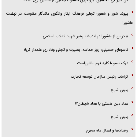
کل خیر فی الحسین؛ بزرگترین خسارت جدایی از حسین (ع) است
پیوند شور و شعور؛ تجلی فرهنگ ایثار والگوی ماندگار مقاومت در نهضت
عاشورا
۸ درس از عاشورا در اندیشه رهبر شهید انقلاب اسلامی
تاسوعای حسینی؛ روز حماسه، بصیرت و تجلی وفاداری علمدار کربلا
درک تاسوعا کلید فهم عاشوراست
کرامات رئیس سازمان توسعه تجارت
بدون شرح
عماد دین هستی یا عماد شیطان؟!
بدون شرح
رخداد‌ها و اعمال ماه محرم