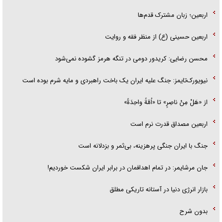
اربعین؛ زبان مشترک قدم‌ها
اربعین حسینی (ع) از منظر فقه و روایت
محسن رضایی: کریدور دومی در تنگه هرمز گشوده نمی‌شود
نیویورک‌تایمز: جنگ علیه ایران یک باخت راهبردی و مایه شرم بوده است
از «هَلْ مِنْ ناصِرٍ» تا «اُمَّةً واحِدَةً»
اربعین مصداق قدرت نرم است
جنگ با ایران جنگی پرهزینه، بی‌ثمر و بزدلانه است
جان مرشایمر: در تمام اهدافمان در برابر ایران شکست خوردیم!
بازار انرژی دنیا در آستانه تاریکی مطلق
بدون شرح