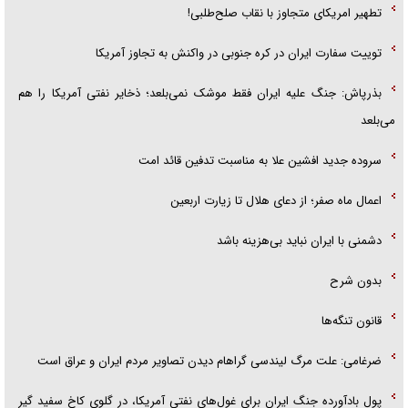
تطهیر امریکای متجاوز با نقاب صلح‌طلبی!
توییت سفارت ایران در کره جنوبی در واکنش به تجاوز آمریکا
بذرپاش: ‏جنگ علیه ایران فقط موشک نمی‌بلعد؛ ذخایر نفتی آمریکا را هم
می‌بلعد
سروده جدید افشین علا به مناسبت تدفین قائد امت
اعمال ماه صفر؛ از دعای هلال تا زیارت اربعین
دشمنی با ایران نباید بی‌هزینه باشد
بدون شرح
قانون تنگه‌ها
ضرغامی: علت مرگ لیندسی گراهام دیدن تصاویر مردم ایران و عراق است
پول بادآورده جنگ ایران برای غول‌های نفتی آمریکا، در گلوی کاخ سفید گیر