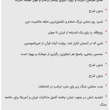
طلاق سیاسی آمریکا و اروپا؛ انزوای بیشتر ترامپ و افول هیمنه آمریکا
بدون شرح
غدیر؛ روز جشن بزرگ اسلام و تکمیل‌ترین حلقه حاکمیت دین
روح‌الله؛ رد پای یک اندیشه از ایران تا جهان
نامی که در آسمان تکرار شد؛ روایت آیات قرآن از امیرالمومنین
محسن رضایی: پاسخ هر تجاوزی، رگباری از موشک و پهپاد است
بدون شرح
بدون شرح
بمب ساعتی جنگ زیر پای حزب ترام‍پ در انتخابات
تشدید تنش در جنوب لبنان؛ پاشنه آشیل مذاکرات ایران و آمریکا برای خاتمه
جنگ