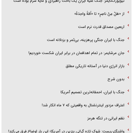
نیویورک‌تایمز: جنگ علیه ایران یک باخت راهبردی و مایه شرم بوده است
از «هَلْ مِنْ ناصِرٍ» تا «اُمَّةً واحِدَةً»
اربعین مصداق قدرت نرم است
جنگ با ایران جنگی پرهزینه، بی‌ثمر و بزدلانه است
جان مرشایمر: در تمام اهدافمان در برابر ایران شکست خوردیم!
بازار انرژی دنیا در آستانه تاریکی مطلق
بدون شرح
جنگ با ایران، احمقانه‌ترین تصمیم آمریکا
اعتراف مزدور اینترنشنال به واقعیتی که ۷ ماه انکار شد!
نظم ایرانی در تنگه هرمز
واشنگتن‌پست: شوک تازه گرانی بنزین در آمریکا؛ این بار اوضاع فرق می‌کند!