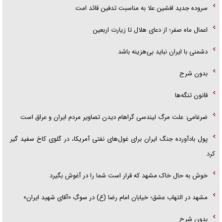
سروده جدید افشین علا به مناسبت تدفین قائد امت
اعمال ماه صفر؛ از دعای هلال تا زیارت اربعین
دشمنی با ایران نباید بی‌هزینه باشد
بدون شرح
قانون تنگه‌ها
ضرغامی: علت مرگ لیندسی گراهام دیدن تصاویر مردم ایران و عراق است
پول بادآورده جنگ ایران برای غول‌های نفتی آمریکا، در گلوی کاخ سفید گیر
کرد
خوش به حال خاک مشهد که قرار است شما را در آغوش بگیرد
مشهد در التهاب عشق؛ خیابان امام رضا (ع) در سوگِ «آقای شهید ایران»
بدون شرح