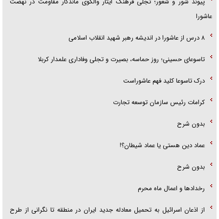
پیوند شور و شعور؛ تجلی فرهنگ ایثار والگوی ماندگار مقاومت در نهضت
عاشورا
۸ درس از عاشورا در اندیشه رهبر شهید انقلاب اسلامی
تاسوعای حسینی؛ روز حماسه، بصیرت و تجلی وفاداری علمدار کربلا
درک تاسوعا کلید فهم عاشوراست
کرامات رئیس سازمان توسعه تجارت
بدون شرح
عماد دین هستی یا عماد شیطان؟!
بدون شرح
رخداد‌ها و اعمال ماه محرم
از اذعان اسرائیل به تحمیل معادله جدید ایران در منطقه تا نگرانی از طرح