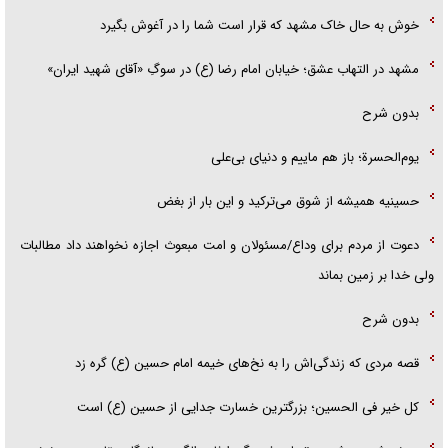
خوش به حال خاک مشهد که قرار است شما را در آغوش بگیرد
مشهد در التهاب عشق؛ خیابان امام رضا (ع) در سوگِ «آقای شهید ایران»
بدون شرح
یوم‌الحسرة؛ باز هم ماییم و دنیای بی‌علی
حسینیه همیشه از شوق می‌ترکید و این بار از بغض
دعوت از مردم برای وداع/مسئولان و امت مبعوث اجازه نخواهند داد مطالبات
ولی خدا بر زمین بماند
بدون شرح
قصه مردی که زندگی‌اش را به نخ‌های خیمه امام حسین (ع) گره زد
کل خیر فی الحسین؛ بزرگترین خسارت جدایی از حسین (ع) است