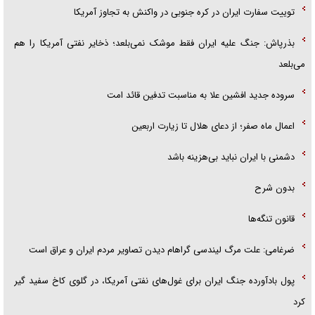
توییت سفارت ایران در کره جنوبی در واکنش به تجاوز آمریکا
بذرپاش: ‏جنگ علیه ایران فقط موشک نمی‌بلعد؛ ذخایر نفتی آمریکا را هم
می‌بلعد
سروده جدید افشین علا به مناسبت تدفین قائد امت
اعمال ماه صفر؛ از دعای هلال تا زیارت اربعین
دشمنی با ایران نباید بی‌هزینه باشد
بدون شرح
قانون تنگه‌ها
ضرغامی: علت مرگ لیندسی گراهام دیدن تصاویر مردم ایران و عراق است
پول بادآورده جنگ ایران برای غول‌های نفتی آمریکا، در گلوی کاخ سفید گیر
کرد