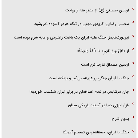
اربعین حسینی (ع) از منظر فقه و روایت
محسن رضایی: کریدور دومی در تنگه هرمز گشوده نمی‌شود
نیویورک‌تایمز: جنگ علیه ایران یک باخت راهبردی و مایه شرم بوده است
از «هَلْ مِنْ ناصِرٍ» تا «اُمَّةً واحِدَةً»
اربعین مصداق قدرت نرم است
جنگ با ایران جنگی پرهزینه، بی‌ثمر و بزدلانه است
جان مرشایمر: در تمام اهدافمان در برابر ایران شکست خوردیم!
بازار انرژی دنیا در آستانه تاریکی مطلق
بدون شرح
جنگ با ایران، احمقانه‌ترین تصمیم آمریکا