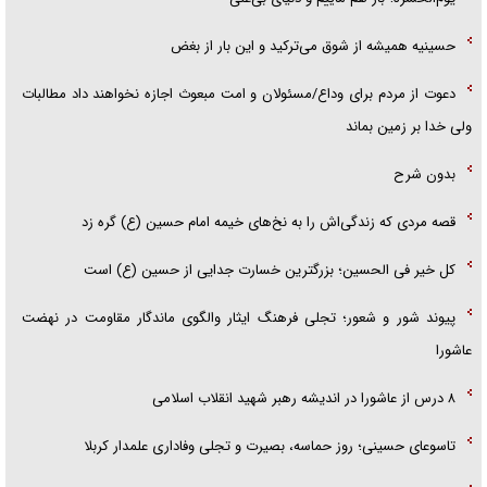
حسینیه همیشه از شوق می‌ترکید و این بار از بغض
دعوت از مردم برای وداع/مسئولان و امت مبعوث اجازه نخواهند داد مطالبات
ولی خدا بر زمین بماند
بدون شرح
قصه مردی که زندگی‌اش را به نخ‌های خیمه امام حسین (ع) گره زد
کل خیر فی الحسین؛ بزرگترین خسارت جدایی از حسین (ع) است
پیوند شور و شعور؛ تجلی فرهنگ ایثار والگوی ماندگار مقاومت در نهضت
عاشورا
۸ درس از عاشورا در اندیشه رهبر شهید انقلاب اسلامی
تاسوعای حسینی؛ روز حماسه، بصیرت و تجلی وفاداری علمدار کربلا