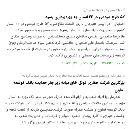
گام بلند بسیج در اقتصاد مقاومتی
۵۷ طرح مردمی در ۲۲ استان به بهره‌برداری رسید
اصفهان - در آیینی هم‌زمان با روز اقتصاد مقاومتی، ۵۷ طرح مردمی در ۲۲ استان
کشور با محوریت بنیاد تعاون سازمان بسیج مستضعفین و با حضور سردار
غلامرضا سلیمانی، رئیس سازمان بسیج مستضعفین، به‌صورت وبیناری افتتاح
شد. سرهنگ پاسدار علی فتحیان، جانشین فرماندهی سپاه صاحب‌الزمان (عج)
استان اصفهان، در این مراسم بر نقش بنیاد تعاون در حمایت از اقتصاد مردمی و
توسعه زیرساخت‌های صنعتی و کشاورزی تأکید کرد.
کد خبر: ۱۲۸۲۹۴۹ تاریخ انتشار : ۱۴۰۳/۱۱/۲۹
در سفر یک روزه عضو هیئت مدیره بانک توسعه تعاون به استان قزوین صورت گرفت:
بزرگترین شرکت حفاری تونل خاورمیانه زیر چتر حمایت بانک توسعه
تعاون
همزمان با اعیاد شعبانیه و ایام الله دهه مبارک فجر در سفر یک روزه به استان
قزوین ، چندین ملاقات سیاسی و اقتصادی از سوی دکتر ایرانی عضو هیئت مدیره
بانک توسعه تعاون و هیئت همراه صورت گرفت.همچنین بازدید از شعب تابعه و
جلسه راهبردی با کلیه روسای شعب ، دوایر و کارشناسان مدیریت شعب به
ریاست این مقام مسئول جهت بررسی عملکرد استان قزوین برگزار شد .