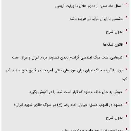
اعمال ماه صفر؛ از دعای هلال تا زیارت اربعین
دشمنی با ایران نباید بی‌هزینه باشد
بدون شرح
قانون تنگه‌ها
ضرغامی: علت مرگ لیندسی گراهام دیدن تصاویر مردم ایران و عراق است
پول بادآورده جنگ ایران برای غول‌های نفتی آمریکا، در گلوی کاخ سفید گیر
کرد
خوش به حال خاک مشهد که قرار است شما را در آغوش بگیرد
مشهد در التهاب عشق؛ خیابان امام رضا (ع) در سوگِ «آقای شهید ایران»
بدون شرح
یوم‌الحسرة؛ باز هم ماییم و دنیای بی‌علی