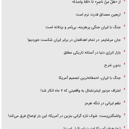
از «هَلْ مِنْ ناصِرٍ» تا «اُمَّةً واحِدَةً»
اربعین مصداق قدرت نرم است
جنگ با ایران جنگی پرهزینه، بی‌ثمر و بزدلانه است
جان مرشایمر: در تمام اهدافمان در برابر ایران شکست خوردیم!
بازار انرژی دنیا در آستانه تاریکی مطلق
بدون شرح
جنگ با ایران، احمقانه‌ترین تصمیم آمریکا
اعتراف مزدور اینترنشنال به واقعیتی که ۷ ماه انکار شد!
نظم ایرانی در تنگه هرمز
واشنگتن‌پست: شوک تازه گرانی بنزین در آمریکا؛ این بار اوضاع فرق می‌کند!
تنها هدف آمریکا امنیت اسرائیل است!