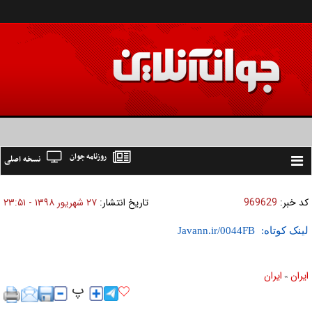
روزنامه جوان
نسخه اصلی
Toggle
navigation
کد خبر:
969629
تاریخ انتشار:
۲۷ شهريور ۱۳۹۸ - ۲۳:۵۱
لینک کوتاه:
ايران
ايران
»