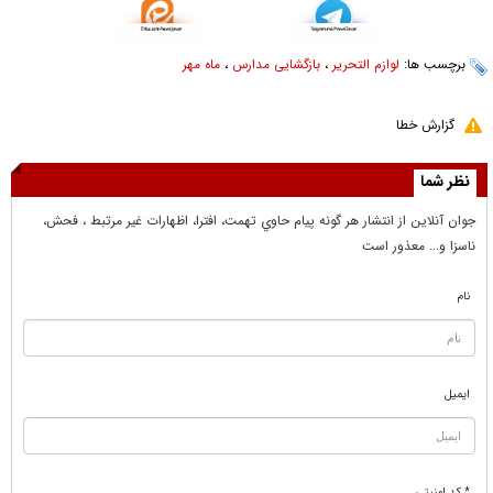
برچسب ها:
لوازم التحریر
،
بازگشایی مدارس
،
ماه مهر
گزارش خطا
نظر شما
جوان آنلاين از انتشار هر گونه پيام حاوي تهمت، افترا، اظهارات غير مرتبط ، فحش،
ناسزا و... معذور است
نام
ایمیل
* کد امنیتی