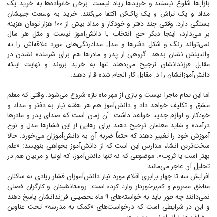
بازار‌ها شلوغ نیستند و خرید‌ها زیاد نیست. برخی خانواده‌ها به خرید یک
مداد و یک تراش و یک پاک‌کن اکتفا می‌کنند. خرید به وسعت جیبشان
بستگی دارد. وقتی چند دفتر و خودکار و مداد بیش از ۱۰۰ هزار تومان هزینه
بر می‌دارد، اینجا دیگر حق انتخاب با دانش‌آموز نیست و مثل هر سال
نمی‌تواند رنگ و شکل دفتر‌ها و مدل مدادرنگی‌های مورد علاقه‌اش را به
والدینش نشان بدهد. گروهی از پدر و مادر‌ها هم برای شرمنده نشدن در
مقابل فرزندانشان ترجیح می‌دهند تنها به خرید بروند و نهایت اینکه
دانش‌آموزانشان را در مقابل کار انجام شده قرار دهند.
اما این تمام ماجرا نیست و بازی از مهر ماه تازه شروع می‌شود. وقتی که معلم
مشق و تکلیف خواهد داد و دانش‌آموز هم هر هفته نیاز به دفتر و مداد و
خودکار و لوازم جدید خواهد داشت. آن زمان است که صدای پدر و مادر‌ها
درآمده و شاید معلمان ترجیح دهند برای رهایی از این فشار‌ها مدل و نوع
آموزش خود را تغییر دهند که حتماً ضربه آن به دانش‌آموزان می‌خورد. حالا
سخت‌ترین انشاء مدارس این است که از دانش‌آموز بخواهی بنویسد: «علم
بهتر است یا ثروت». موضوعی که نه تنها دانش‌آموز، که اولیا و مربیان هم در
تحلیل آن عاجز می‌مانند.
افزایش سه تا چهار برابری اقلام مورد نیاز دانش‌آموزان فشار زیادی به ساکنان
مناطق محروم و کم‌برخوردار وارد کرده است. روستانشینان و کارگران فصلی
نمی‌دانند چه طور باید به خواسته‌های ۹ ماه تحصیلی فرزندانشان پاسخ دهند
و این در شرایطی است که درخواست‌های «کمک به مدرسه» تحت عناوین