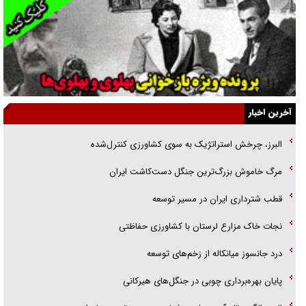
انگشت‌های پا شناسایی کردیم
نسلی که آنلاین الگو می‌گیرد
گفت‌وگو با آیت‌الله جاودان/ جفای مخالفان مکانت معنوی رهبر شهید را
ارتقا می‌داد
آخرین اخبار
راننده مست به قانون می‌خندد
البرز، چرخش استراتژیک به سوی کشاورزی کنترل‌شده
همه آقای دوربینی شده‌ایم!
مرگ خاموش بزرگ‌ترین جنگل دست‌کاشت ایران
قصه ناتمام سرویس مدارس
قطب شترداری ایران در مسیر توسعه
آیا مقاومت فلسطین خلع‌سلاح می‌شود؟
نجات خاک مزارع لرستان با کشاورزی حفاظتی
درد جانسوز میانکاله از زخم‌های توسعه
پایان بهره‌برداری چوبی در جنگل‌های هیرکانی