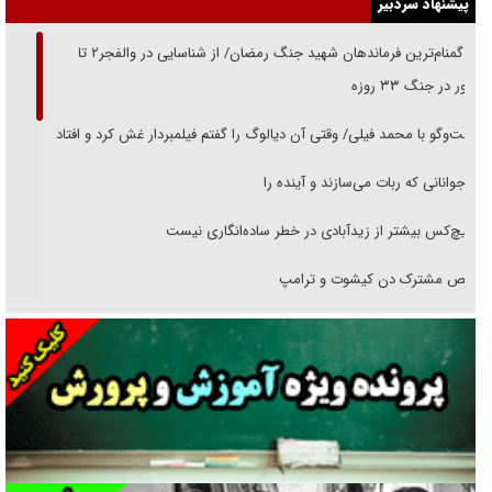
پیشنهاد سردبیر
از گمنام‌ترین فرماندهان شهید جنگ رمضان/ از شناسایی در والفجر۲ تا
حضور در جنگ ۳۳ روزه
گفت‌وگو با محمد فیلی/ وقتی آن دیالوگ را گفتم فیلمبردار غش کرد و افتاد
نوجوانانی که ربات می‌سازند و آینده را
هیچ‌کس بیشتر از زیدآبادی در خطر ساده‌انگاری نیست
رقص مشترک دن کیشوت و ترامپ
دنده دولت به واگذاری مسئله‌دار ایران‌خودرو/ خصوصی‌سازی یا انحصار؟
غریزه‌ی بقا و آقای باقی و رفقا
جراحی‌های زیبایی با مدرک فوق‌دیپلم! + گفت‌وگو با متهم
گفت‌وگو با همسر یکی از شهدای جنگ رمضان/ پیکر بی‌سر شهید را از