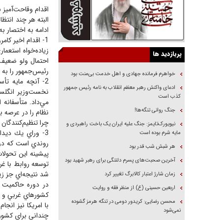
اقدام وقاحت‌آميز 
البته هر چند انتظ
ادامه به اختصار به 
1- اقدام اخير كا
زياده‌خواه استعم
پربازدید ها
احتمال ولو ضعيف 
رئيس‌جمهور را به 
خواهرم فرمانده جهادی و اهل خدمت بی‌منت بود
2- آنچه مايه ت
ادعای واکنش رهبر معظم انقلاب به نامه رئیس جمهور
نخست‌وزير انگلس
کذب است
مي‌داد. متأسفانه
جنگ روانی تنگه‌ها!
نظام را در عرصه ب
چرا تنظيم‌كنندگان
نیویورک‌تایمز: جنگ علیه ایران یک باخت راهبردی و
3- وراي يك ديدار
مایه شرم بوده است
روندي است كه در 
هر شبش شب قدر بود
آخرین صحبت‌های پسرم دلتنگی برای رهبر شهید بود
توسعه روابط با غر
شد نتيجه‌اي جز زي
زمان شارژ اعتبار کالابرگ تغییر کرد
در دوره حاكميت 
اربعین حسینی (ع) از منظر فقه و روایت
كشور‌هاي غربي و ا
محسن رضایی: کریدور دومی در تنگه هرمز گشوده
با امريكا نيز انجا
نمی‌شود
چنداني براي كشور 