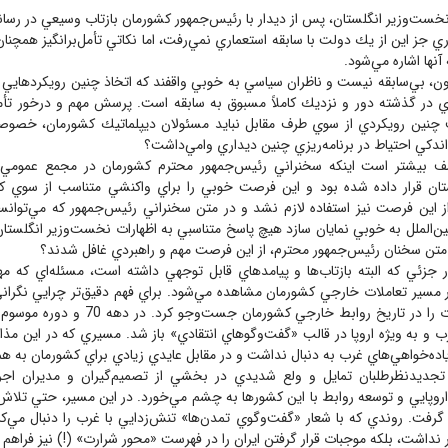
نخست‌وزير انگلستان، پس از ديدار با رئيس‌جمهور كشورمان بازتاب وسيعي در رسان
اري جز اين از يك دولت با سابقه استعماري نمي‌رفت، اما نكاتي تأمل‌برانگيز همچنا
آنها اشاره مي‌شود.
مرون، بي‌سابقه نيست و ناظران سياسي به خوبي واقفند كه اتخاذ چنين رويكردهايي
اري در گذشته دور و نزديك كاملاً مسبوق به سابقه است. پرسش مهم و درخور تأم
چنين رويكردي از سوي طرف مقابل نبايد مسئولان ديپلماتيك كشورمان، خصوصاً ب
اندكي احتياط در برنامه‌ريزي چنين ديداري وامي‌داشت؟
أسف بيشتر است اينكه سخنراني رئيس‌جمهور محترم كشورمان در مجمع عمومي
تان قرار داده شده بود و اين فرصت خوبي را براي واكنشي متناسب از سوي 
 از اين فرصت نيز استفاده لازم نشد و در متن سخنراني رئيس‌جمهور كه مي‌توانس
ين‌الملل به خوبي نمايان سازد هيچ پاسخ متناسبي به اظهارات نخست‌وزير انگلستان 
 متن سخنان رئيس‌جمهور محترم، از اين فرصت مهم و راهبردي غافل شدند؟
 جزئي كه البته بازتاب‌ها و پيامد‌هاي قابل توجهي داشته است، مسئله‌اي كه مهم
مسير تعاملات خارجي كشورمان مشاهده مي‌شود. براي فهم دقيق‌تر چرايي نگراني ا
پيشينه‌ اين تحولات را در تاريخ روابط خارجي كشور
ب و به ويژه اروپا در قالب «گفت‌وگوهاي انتقادي» باز شد. مسيري كه در اين مذاكرا
اده‌خواهي‌هاي غرب به دنبال نداشت و در مقابل عايدي زيادي براي كشورمان به هم
تجديدنظرطلبان تمايل و ولع شديدي در بخشي از تصميم‌گيران و مديران اجرا
روپايي و توسعه روابط با اين كشور‌ها به چشم مي‌خورد. در اين مسير، حتي تلاش‌
م گرفت. روندي كه با شعار «گفت‌وگوي تمدن‌ها» تنش‌زدايي با غرب را دنبال مي‌كرد
نداشت، بلكه موجبات قرار گرفتن ايران را در فهرست «محور شرارت» (!) نيز فراهم ك