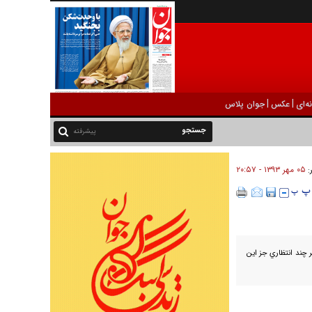
|
|
ه‌ای
عکس
جوان پلاس
پیشرفته
۰۵ مهر ۱۳۹۳ - ۲۰:۵۷
ر:
 چند انتظاري جز اين