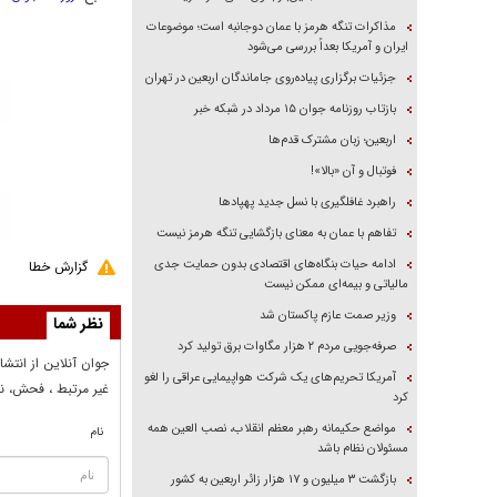
مذاکرات تنگه هرمز با عمان دوجانبه است؛ موضوعات
ایران و آمریکا بعداً بررسی می‌شود
جزئیات برگزاری پیاده‌روی جاماندگان اربعین در تهران
بازتاب روزنامه جوان ۱۵ مرداد در شبکه خبر
اربعین؛ زبان مشترک قدم‌ها
فوتبال و آن «بالا»!
راهبرد غافلگیری با نسل جدید پهپاد‌ها
تفاهم با عمان به معنای بازگشایی تنگه هرمز نیست
ادامه حیات بنگاه‌های اقتصادی بدون حمایت جدی
گزارش خطا
مالیاتی و بیمه‌ای ممکن نیست
وزیر صمت عازم پاکستان شد
نظر شما
صرفه‌جویی مردم ۲ هزار مگاوات برق تولید کرد
جوان آنلاين از انتشا
آمریکا تحریم‌های یک شرکت هواپیمایی عراقی را لغو
غير مرتبط ، فحش، نا
کرد
مواضع حکیمانه رهبر معظم انقلاب، نصب العین همه
نام
مسئولان نظام باشد
بازگشت ۳ میلیون و ۱۷ هزار زائر اربعین به کشور