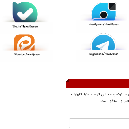
ر هر گونه پيام حاوي تهمت، افترا، اظهارات
سزا و... معذور است