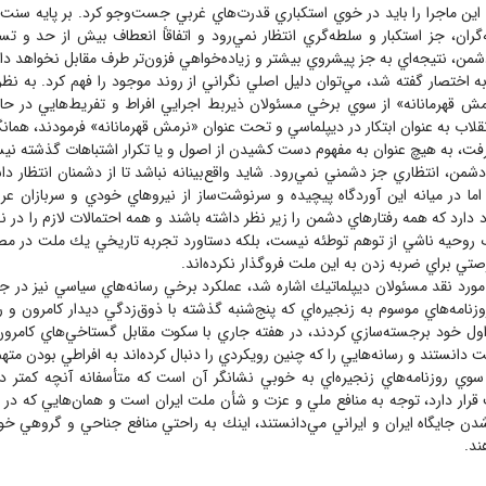
اين ماجرا را بايد در خوي استكباري قدرت‌هاي غربي جست‌وجو كرد. بر پايه سنت‌ه
ران، جز استكبار و سلطه‌گري انتظار نمي‌رود و اتفاقاً انعطاف بيش از حد و تس
شمن، نتيجه‌اي به جز پيشروي بيشتر و زياده‌خواهي فزون‌تر طرف مقابل نخواهد د
ه اختصار گفته شد، مي‌توان دليل اصلي نگراني از روند موجود را فهم كرد. به نظ
مش قهرمانانه» از سوي برخي مسئولان ذيربط اجرايي افراط و تفريط‌هايي در ح
قلاب به عنوان ابتكار در ديپلماسي و تحت عنوان «نرمش قهرمانانه» فرمودند، همانگو
گرفت، به هيچ عنوان به مفهوم دست كشيدن از اصول و يا تكرار اشتباهات گذشته ن
من، انتظاري جز دشمني نمي‌رود. شايد واقع‌بينانه‌ نباشد تا از دشمنان انتظار دا
. اما در ميانه اين آوردگاه پيچيده و سرنوشت‌ساز از نيروهاي خودي و سربازان ع
دارد كه همه رفتار‌هاي دشمن را زير نظر داشته باشند و همه احتمالات لازم را در ن
 روحيه ناشي از توهم توطئه نيست، بلكه دستاورد تجربه تاريخي يك ملت در مصا
تي براي ضربه‌ زدن به اين ملت فروگذار نكرده‌اند.
 مورد نقد مسئولان ديپلماتيك اشاره شد، عملكرد برخي رسانه‌هاي سياسي نيز در ج
زنامه‌هاي موسوم به زنجيره‌اي كه پنج‌شنبه گذشته با ذوق‌زدگي ديدار كامرون و ر
اول خود برجسته‌سازي كردند، در هفته جاري با سكوت مقابل گستاخي‌هاي كامرون،
دانستند و رسانه‌هايي را كه چنين رويكردي را دنبال كرده‌اند به افراطي بودن متهم
سوي روزنامه‌هاي زنجيره‌اي به خوبي نشانگر آن است كه متأسفانه آنچه كمتر د
ت‌ قرار دارد، توجه به منافع ملي و عزت و شأن ملت ايران است و همان‌هايي كه در 
ر شدن جايگاه ايران و ايراني مي‌دانستند، اينك به راحتي منافع جناحي و گروهي خود
ند.