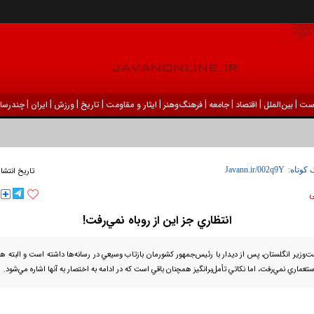
|
|
|
|
|
|
|
|
|
ست
بين‌الملل
اقتصاد
جامعه
فرهنگ‌و‌هنر
ایثار و مقاومت
تاریخ
ورزش
ايران
چندرسان
 کوتاه:
تاریخ انتشا
انتظاري جز اين از روباه نمي‌رفت!
‌وزير انگلستان، پس از ديدار با رئيس‌جمهور كشورمان بازتاب وسيعي در رسانه‌ها داشته است و البته هر
تعماري نمي‌رفت، اما نكاتي تأمل‌برانگيز همچنان باقي است كه در ادامه به اختصار به آنها اشاره مي‌شود.