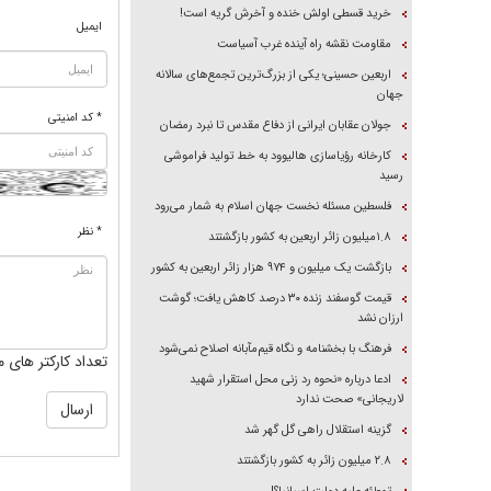
خرید قسطی اولش خنده و آخرش گریه است!
ایمیل
مقاومت نقشه راه آینده غرب آسیاست
اربعین حسینی؛ یکی از بزرگ‌ترین تجمع‌های سالانه
جهان
* کد امنیتی
جولان عقابان ایرانی از دفاع مقدس تا نبرد رمضان
کارخانه رؤیاسازی هالیوود به خط تولید فراموشی
رسید
فلسطین مسئله نخست جهان اسلام به شمار می‌رود
* نظر
۱.۸میلیون زائر اربعین به کشور بازگشتند
بازگشت یک میلیون و ۹۷۴ هزار زائر اربعین به کشور
قیمت گوسفند زنده ۳۰ درصد کاهش یافت؛ گوشت
ارزان نشد
فرهنگ با بخشنامه و نگاه قیم‌مآبانه اصلاح نمی‌شود
تعداد کارکتر های م
ادعا درباره «نحوه رد زنی محل استقرار شهید
لاریجانی» صحت ندارد
گزینه استقلال راهی گل گهر شد
۲.۸ میلیون زائر به کشور بازگشتند