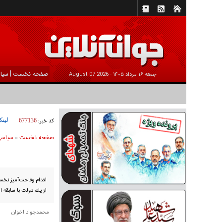
|
صفحه نخست
سیا
جمعه ۱۶ مرداد ۱۴۰۵ -
2026 August 07
لینک
کد خبر:
677136
صفحه نخست
سياسی
»
اقدام وقاحت‌آميز نخست
از يك دولت با سابقه اس
محمدجواد اخوان