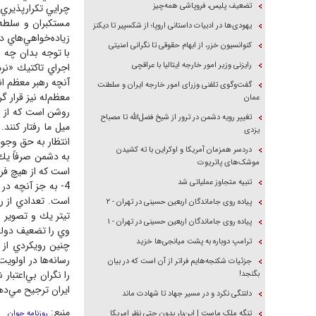
تضعیف پلیس، فروپاشی همه‌چیز
چرايي تكرارپذيري 
مستكبران و سلطه‌گ
یهودی‌ها در ادبیات داستانی اروپا؛ از شکسپیر تا دیکنز
زياده‌خواهي‌هاي د
کنوانسیون خزر، از ابهام حقوقی تا نگرانی امنیتی
با توجه بدان چه ب
رایزنی وزیر امور خارجه ایتالیا با عراقچی
اجراي تاكتيك «نر
آنچه رهبر معظم ان
گفت‌وگوی تلفنی وزرای امور خارجه ایران و سلطنت
معظم‌له نيز قرار 
عمان
روشن است كه از دش
تغییر رویه دشمن در ترور از شیخ فضل‌الله تا مصباح
ميل ما رفتار كنند
یزدی
انتظار به حق وجود 
دردسر همزمان آمریکا و اوکراین با ته کشیدن
به دشمن صرفاً يك
موشک‌های پاتریوت
است كه از هيچ فرص
تنبیه متجاوز عملیاتی شد
4- به جز آنچه در
است. تعدادي از رو
پیاده روی جاماندگان اربعین حسینی در تهران - ۲
تيتر يك و تصوير 
پیاده روی جاماندگان اربعین حسینی در تهران - ۱
وي را تضعيف دولت 
ترامپ دوباره به پشت میانجی‌ها خزید
چنين رويكردي از 
رسانه‌ها در اولوي
جزئیات شکنجه‌هایم فراتر از آن است که در بیان
را نگران بي‌اعتبا
بگنجد!
ايران ترجيح مي‌ده
دلتنگی نکرد و در مسیر جهاد تا شهادت ماند
منبع:
تنگه ملک ماست | این‌بار بدون حتی نظر امریکا
روزنامه جوان