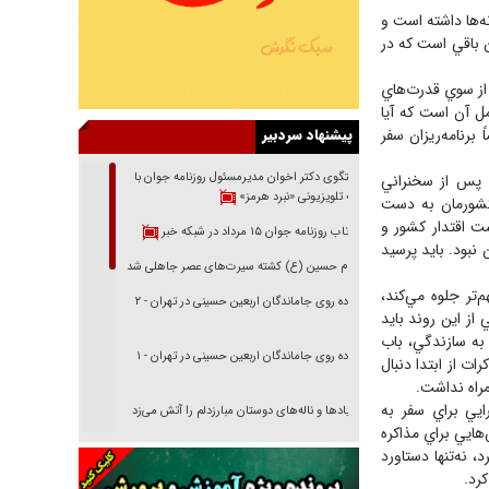
ه‌ها داشته است و
ن باقي است كه در
 از سوي قدرت‌هاي
ل آن است كه آيا
رنامه‌ريزان سفر
پیشنهاد سردبیر
گفتگوی دکتر اخوان مدیرمسئول روزنامه جوان با
 پس از سخنراني
برنامه تلویزیونی «نبرد هرمز»
كشورمان به دست
ت اقتدار كشور و
بازتاب روزنامه جوان ۱۵ مرداد در شبکه خبر
نبود. بايد پرسيد
امام حسین (ع) کشته سیرت‌های عصر جاهلی شد
‌تر جلوه مي‌كند،
پیاده روی جاماندگان اربعین حسینی در تهران - ۲
ز اين روند بايد
مان جست‌وجو كرد. در دهه 70 و دوره موسوم به سازندگي، باب
پیاده روی جاماندگان اربعین حسینی در تهران - ۱
ت از ابتدا دنبال
راه نداشت.
يي براي سفر به
فریاد‌ها و ناله‌های دوستان مبارزدلم را آتش می‌زد
هايي براي مذاكره
تغییر رویه دشمن در ترور از شیخ فضل‌الله تا مصباح
، نه‌تنها دستاورد
یزدی
رد.