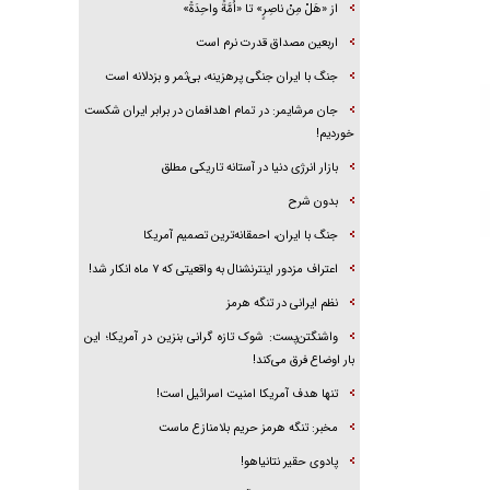
از «هَلْ مِنْ ناصِرٍ» تا «اُمَّةً واحِدَةً»
اربعین مصداق قدرت نرم است
جنگ با ایران جنگی پرهزینه، بی‌ثمر و بزدلانه است
جان مرشایمر: در تمام اهدافمان در برابر ایران شکست
خوردیم!
بازار انرژی دنیا در آستانه تاریکی مطلق
بدون شرح
جنگ با ایران، احمقانه‌ترین تصمیم آمریکا
اعتراف مزدور اینترنشنال به واقعیتی که ۷ ماه انکار شد!
نظم ایرانی در تنگه هرمز
واشنگتن‌پست: شوک تازه گرانی بنزین در آمریکا؛ این
بار اوضاع فرق می‌کند!
تنها هدف آمریکا امنیت اسرائیل است!
مخبر: تنگه هرمز حریم بلامنازع ماست
پادوی حقیر نتانیاهو!