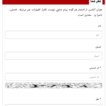
نظر شما
جوان آنلاين از انتشار هر گونه پيام حاوي تهمت، افترا، اظهارات غير مرتبط ، فحش،
ناسزا و... معذور است
نام
ایمیل
* کد امنیتی
* نظر