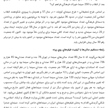
بعد از انقلاب با 250 سينما خوراك فرهنگي فراهم كرد؟
بر اساس طرح تحقيقاتي « طرح سينماي كوچك » در سال 57 و همزمان با پيروزي شكوهمند انقلاب
اسلامي آمار جمعيت ايران در حدود 36 ميليون نفر بود. با توجه به بي‌توجهي رژيم سابق در پرداختن
به مسائل فرهنگي، تعداد سينماهاي موجود كافي نبود و در اثر عوامل مخرب و تغيير كاربري از تعداد
سينماهاي موجود در آن زمان نيز 25‌درصد كم شد. با اين نتايج در سال 58 ايران نيازمند ايجاد بيش
از 25 درصد سينماي جديد و ايجاد تعداد كافي سينما براي پر‌كردن خلأ موجود بود. اكنون كه جمعيت
كشورمان مرز 70‌ميليون نفر را رد كرده است، تعداد سينماهاي موجود در كشور بايد به بيش از دو برابر
رقم 30 سال پيش افزايش يابد.
رابطه مستقيم سالن‌ها با كيفيت فيلم‌هاي روي پرده
آمارها مي‌گويند كه تا سال 80 تعداد سالن‌هاي سينما در تهران 78 عدد و تعداد صندلي‌ها 45 هزار و
736 صندلي و در شهرستان‌هاي تهران 22 هزار و 247 صندلي و پنج سالن سينما بود و اين در حالي
است كه استاندارد جهاني به ازاي هر 100 نفر جمعيت، يك صندلي سينما را در نظر گرفته است. بر
اين اساس اگر جمعيت كنوني تهران را 12 ميليون نفر در نظر بگيريم، شهر تهران به تنهايي و بر اساس
استاندارد جهاني سينما نيازمند 120 هزار صندلي سينما است! در ابتداي دهه 90 بعيد به نظر مي‌رسد
كه تغيير چشمگيري در اين آمار پديد آمده باشد و اين براي سينماي ايران يك چالش بزرگ محسوب
مي‌شود. به هر روي از امروز يك سينماي ديگر نيز از ليست سينماهاي فعال كشور خارج مي‌شود؛
سينما صحرا به دليل نخواندن دخل و خرج و به تصميم مالكان آن تا اطلاع ثانوي تعطيل مي‌شود، اما
مقصر اصلي اين ماجرا كيست؟ سيستم پخش تحت قصور نظارتي وزارت فرهنگ و ارشاد اسلامي به
شكلي گزينشي اقدام به پخش فيلم‌هاي سينماي ايران در سينماهاي خاص كرده است. سينماي صحرا
تنها يكي از سينماهايي كه تحت اين گزينش سليقه‌اي و غير‌قانوني از دور سينماهاي كشور تا اطلاع