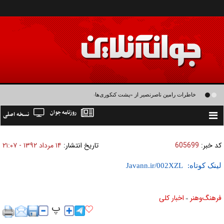
خاطرات رامین ناصرنصیر از «پشت‌ کنکوری‌ها» و رضا داوودنژاد: رضا کودک درون فعالی
روزنامه جوان
نسخه اصلی
داشت و خیلی راحت به شوق می‌آمد
Toggle
navigation
کد خبر:
605699
تاریخ انتشار:
۱۴ مرداد ۱۳۹۲ - ۲۱:۰۷
لینک کوتاه:
فرهنگ‌و‌هنر
اخبار كلی
»