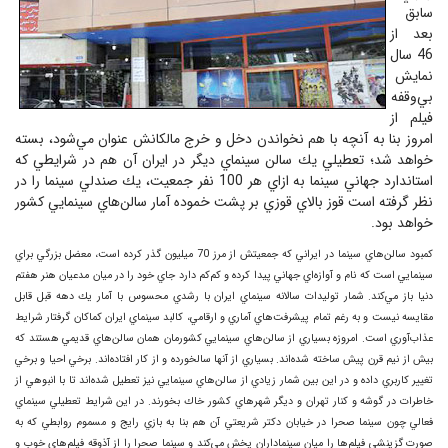
سابق
بعد از
46 سال
نمايش
بي‌وقفه
فيلم از
امروز بنا به آنچه با هم نخواندن دخل و خرج مالكانش عنوان مي‌شود، بسته
خواهد شد؛ تعطيلي يك سالن سينماي ديگر در ايران آن هم در شرايطي كه
استاندارد جهاني سينما به ازاي هر 100 نفر جمعيت، يك صندلي سينما را در
نظر گرفته است قوز بالاي قوزي بر پشت خموده آمار سالن‌هاي سينمايي كشور
خواهد بود.
كمبود سالن‌هاي سينما در ايراني كه جمعيتش از مرز 70 ميليون گذر كرده است، معضل بزرگي براي
سينمايي است كه نام و آوازه‌اي جهاني پيدا كرده و كم‌كم دارد جاي خود را در ميان مدعيان هنر هفتم
دنيا باز مي‌كند. شمار توليدات سالانه سينماي ايران با رشدي محسوس با آمار يك دهه قبل قابل
مقايسه نيست و به رغم تمام پيشرفت‌هاي آماري و ارقامي، كالبد سينماي ايران كماكان گرفتار شرايط
عذاب‌آوري است. امروزه بسياري از سالن‌هاي سينمايي كشورمان همان سالن‌هاي قديمي هستند كه
بيش از نيم قرن پيش ساخته شده‌اند. بسياري از آنها سالخورده و از كار افتاده‌اند. برخي احيا و برخي
تغيير كاربري داده و در اين بين شمار زيادي از سالن‌هاي سينمايي نيز تعطيل شده‌اند تا با انبوهي از
خاطرات در گوشه و كنار تهران و ديگر شهرهاي كشور خاك بخورند. در اين شرايط تعطيلي سينماي
فعالي چون سينما صحرا در خيابان دكتر شريعتي آن هم بنا به بازي رايج و مسموم روابطي كه به
صورت گزينشي فيلم‌ها را ميان سينماداران پخش مي‌كند و سينما صحرا را از آذوقه فيلم‌هاي خوب و