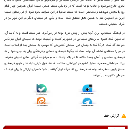
ثانوي خارج مي‌شود و جالب توجه است كه در نزديكي سينما صحرا، سينما ايران همزمان چهار فيلم
روز را نمايش مي‌دهد و مشخص است كه سينما صحرا در اين شرايط نابود شود. از قرار معلوم سينما
ايران در اصفهان هم به همين دليل تعطيل شده است و يكي، دو سينماي ديگر در اين شهر نيز در
شرف تعطيلي هستند.
در فرهنگ سينمايي ايران آنچه بيش از پيش مورد توجه قرار مي‌گيرد، هنر سينما است و نه كالبد آن،
اما بدون شك كمبود سالن‌هاي سينمايي در كشور بر كميت و كيفيت توليدات سينماي ايران نيز تأثير
خواهد گذاشت. در گذشته نه چندان دور، سينماي كشورمان كه موسوم به سينماي بعد از انقلاب است
در موارد مختلفي شاهد آن بوده است كه چگونه فيلم‌هاي انساني و فرهنگي براي بقا جاي خود را به
فيلم‌هاي سطحي و آسان پسند دادند تا در يك رقابت ناسالم موفق به گرفتن سالن نمايش بشوند.
پرده سينماهاي محدود سطح كشور در دوره‌هاي مختلف شاهد افول كيفي فيلم‌ها و ظهور فيلم‌هاي
سطح پايين عامه‌پسند بوده اند؛ فيلم‌هايي كه هرگاه اوج گرفتند با خود خسران فراواني را براي فرهنگ
سينماي كشور به بار آوردند.
گزارش خطا