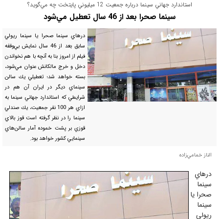
استاندارد جهاني سينما درباره جمعيت 12 ميليوني پايتخت چه مي‌گويد؟
سينما صحرا بعد از 46 سال تعطيل مي‌شود
درهاي سينما صحرا يا سينما ريولي
سابق بعد از 46 سال نمايش بي‌وقفه
فيلم از امروز بنا به آنچه با هم نخواندن
دخل و خرج مالكانش عنوان مي‌شود،
بسته خواهد شد؛ تعطيلي يك سالن
سينماي ديگر در ايران آن هم در
شرايطي كه استاندارد جهاني سينما به
ازاي هر 100 نفر جمعيت، يك صندلي
سينما را در نظر گرفته است قوز بالاي
قوزي بر پشت خموده آمار سالن‌هاي
سينمايي كشور خواهد بود.
الناز‌ خمامي‌زاده
درهاي
سينما
صحرا يا
سينما
ريولي