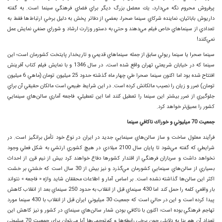
پرفروش محروم نگه مي‌دارد، يك معضل بزرگ ديگر براي فضاي فرهنگي سينما است. به گفته
داريوش بابائيان، نماينده شركاي سينما صحرا، بعضي از دفاتر پخش به دليل برخي ارتباط‌ها فقط به
تعدادي از سينماهاي خاص فيلم مي‌دهند و حتي به دستور وزارت ارشاد و شوراي صنفي نمايش عمل
نمي‌كنند!
سينما صحرا يا سينما ريولي سابق از جمله سينماهاي قديمي و تاريخدار پايتخت كشورمان است؛ اين
سينما كه در خيابان شريعتي‌ تهران واقع شده است، در سال 1346 و با نمايش فيلم كتاب آفرينش
افتتاح شده بود اما اكنون سينما صحرا طي چهار ماه گذشته حدود 25 ميليون تومان (ماهي 6 ميليون
تومان) ضرر و زيان را نصيب مالكانش كرده است. در اين شرايط طبيعي است مالكان حقيقي آن براي
جلوگيري از ضرر بيشتر اين سينما را تعطيل كنند اما اين تعطيلي، فاجعه آماري سالن‌هاي سينمايي
كشور را عميق‌تر خواهد كرد.
جمعيت 70 ميليوني و خوراك ناكافي سينما
فرآيند معلول ساخت و ساز سالن‌هاي سينمايي جديد در ايران در نوع خود تأمل برانگيز است. در
شرايطي كه گفته مي‌شود تا پايان سال 2100 ميلادي در هيچ كشوري ارتشي به شكل فعلي وجود
نخواهد داشت و سربازان فرهنگي از اقتدار كشورها دفاع خواهند كرد بيش از نيم قرن از احداث
بسياري از سالن‌هاي سينمايي كشورمان مي‌گذرد و نيز بيش از 30 سال است كه خشتي بر خشت
اكثر اين سالن‌ها گذاشته نشده است. بر اساس آمار و اطلاعات محققان شايد واژه « فاجعه » نتواند
بار واقعي كلمه را حمل كند اما 430 سينماي قبل از انقلاب به حدود 250 سينماي بعد از انقلاب كاهش
پيدا كرده است و اين در حالي است كه جمعيت 30 ميليوني ايران قبل از انقلاب با 430 سينما مورد
تهاجم فرهنگي بوده است؛ اكنون با ناكافي بودن شمار سالن‌هاي سينماي در كشور و نيز كاهش اين
تعداد آن هم بنا به دلايلي چون برخي رابطه‌ها و كم‌توجهي‌ها آيا مي‌توان براي جمعيت 70 ميليوني