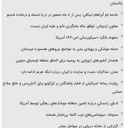
پاکستان
خدمه ناو آبراهام لینکلن: پس از ۸ ماه حضور در دریا خسته و درمانده شدیم
معاون اردوغان: توافق مکه جایگزین ناتو و علیه ایران نیست
سقوط بالگرد «سیکورسکی اس-۶۴» آمریکا
حمله موشکی و پهپادی یمن به مواضع نیرو‌های همسو با عربستان
هشدار کشور‌های اروپایی به روسیه برای الحاق منطقه اوستیای جنوبی
عمان: مذاکرات مثبت و سازنده با ایران درباره تنگه هرمز ادامه دارد
روایت رسانه اسرائیلی از فشار واشنگتن بر تل‌آویو برای آتش‌بس و خلع سلاح
حماس
ادعای زلنسکی درباره تامین ماهانه موشک‌های رهگیر توسط آمریکا
مدودف: دیپلماسی‌های غرب کاملا بی‌اعتبار هستند
گزارشی از حادثه دریایی در سواحل عمان