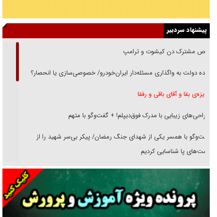
پیشنهاد سردبیر
رقص مشترک دن کیشوت و ترامپ
دنده دولت به واگذاری مسئله‌دار ایران‌خودرو/ خصوصی‌سازی یا انحصار؟
غریزه‌ی بقا و آقای باقی و رفقا
جراحی‌های زیبایی با مدرک فوق‌دیپلم! + گفت‌وگو با متهم
گفت‌وگو با همسر یکی از شهدای جنگ رمضان/ پیکر بی‌سر شهید را از
انگشت‌های پا شناسایی کردیم
نسلی که آنلاین الگو می‌گیرد
گفت‌وگو با آیت‌الله جاودان/ جفای مخالفان مکانت معنوی رهبر شهید را
ارتقا می‌داد