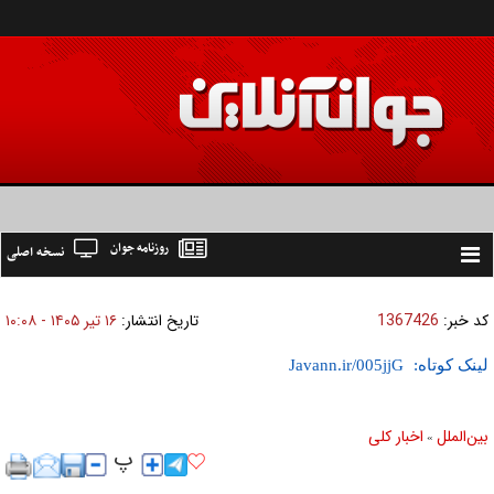
روزنامه جوان
نسخه اصلی
Toggle
navigation
کد خبر:
1367426
تاریخ انتشار:
۱۶ تير ۱۴۰۵ - ۱۰:۰۸
لینک کوتاه:
بين‌الملل
اخبار كلی
»