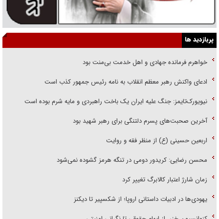
پربازدید ها
خواهرم فرمانده جهادی و اهل خدمت بی‌منت بود
ادعای واکنش رهبر معظم انقلاب به نامه رئیس جمهور کذب است
نیویورک‌تایمز: جنگ علیه ایران یک باخت راهبردی و مایه شرم بوده است
آخرین صحبت‌های پسرم دلتنگی برای رهبر شهید بود
اربعین حسینی (ع) از منظر فقه و روایت
محسن رضایی: کریدور دومی در تنگه هرمز گشوده نمی‌شود
زمان شارژ اعتبار کالابرگ تغییر کرد
یهودی‌ها در ادبیات داستانی اروپا؛ از شکسپیر تا دیکنز
کنوانسیون خزر، از ابهام حقوقی تا نگرانی امنیتی