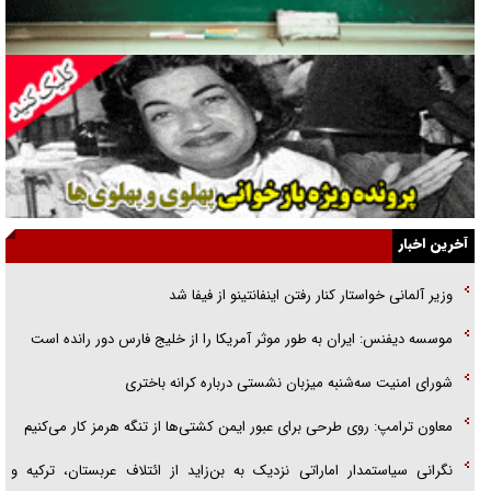
راننده مست به قانون می‌خندد
همه آقای دوربینی شده‌ایم!
قصه ناتمام سرویس مدارس
آیا مقاومت فلسطین خلع‌سلاح می‌شود؟
الگوی وحدت‌آفرین در ادراک سیاست خارجی
آخرین اخبار
گفتگوی دکتر اخوان مدیرمسئول روزنامه جوان با برنامه تلویزیونی «نبرد
وزیر آلمانی خواستار کنار رفتن اینفانتینو از فیفا شد
هرمز»
موسسه دیفنس: ایران به طور موثر آمریکا را از خلیج فارس دور رانده است
امام حسین (ع) کشته سیرت‌های عصر جاهلی شد
شورای امنیت سه‌شنبه میزبان نشستی درباره کرانه باختری
فریاد‌ها و ناله‌های دوستان مبارزدلم را آتش می‌زد
معاون ترامپ: روی طرحی برای عبور ایمن کشتی‌ها از تنگه هرمز کار می‌کنیم
نگرانی سیاستمدار اماراتی نزدیک به بن‌زاید از ائتلاف عربستان، ترکیه و