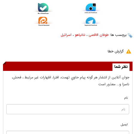
برچسب ها:
طوفان الاقصی
،
نتانیاهو
،
اسرائیل
گزارش خطا
نظر شما
جوان آنلاين از انتشار هر گونه پيام حاوي تهمت، افترا، اظهارات غير مرتبط ، فحش،
ناسزا و... معذور است
نام
ایمیل