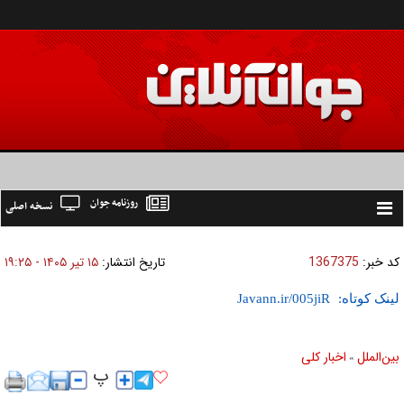
روزنامه جوان
نسخه اصلی
Toggle
navigation
کد خبر:
1367375
تاریخ انتشار:
۱۵ تير ۱۴۰۵ - ۱۹:۲۵
لینک کوتاه:
بين‌الملل
اخبار كلی
»