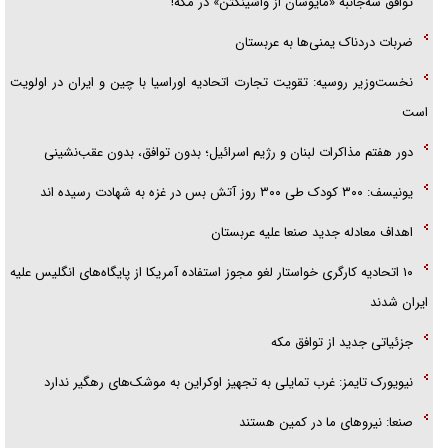
توافق سه‌جانبه «مأیوسان از واشینگتن» در مکه!
گزارش «جوان» از قوانین سخت‌گیرانه ۶ قاره در برابر یورش به پاسگاه‌های
ضربات دردناک یمنی‌ها به عربستان
پلیس
نخست‌وزیر روسیه:‌ تقویت تجارت اتحادیه اوراسیا با چین و ایران در اولویت
است
دور هفتم مذاکرات لبنان و رژیم اسرائیل؛ بدون توافق، بدون عقب‌نشینی
یونیسف: ۳۰۰ کودک طی ۳۰۰ روز آتش بس در غزه به شهادت رسیده اند
اهداف معادله جدید صنعا علیه عربستان
۱۰ اتحادیه کارگری خواستار لغو مجوز استفاده آمریکا از پایگاه‌های انگلیس علیه
ایران شدند
جزئیاتی جدید از توافق مکه
نیویورک تایمز: غرب تمایلی به تجهیز اوکراین به موشک‌های رهگیر ندارد
صنعا: نیروهای ما در کمین‌ هستند