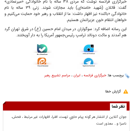
خبرگزاری فرانسه نوشت که مردی ۳۸ ساله با نام خانوادگی «میرعمادی»
گفت: قاتلان (شهید خامنه‌ای) باید مجازات شوند. زنی ۳۹ ساله با نام
خانوادگی «باکند» نیز اظهار داشت: ما از انقلاب و رهبر خود حمایت می‌کنیم و
خواهان انتقام خون عزیزانمان هستیم.
این رسانه اضافه کرد: سوگواران در میدان امام حسین (ع) در شرق تهران گرد
هم آمدند و ماکت دونالد ترامپ رئیس‌جمهور آمریکا را به دار آویختند.
برچسب ها:
خبرگزاری فرانسه
،
ایران
،
مراسم تشییع رهبر
گزارش خطا
نظر شما
جوان آنلاين از انتشار هر گونه پيام حاوي تهمت، افترا، اظهارات غير مرتبط ، فحش،
ناسزا و... معذور است