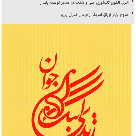
البرز، الگوی تاب‌آوری ملی و شتاب در مسیر توسعه پایدار
خروج بازار اوراق امریکا از فرمان فدرال رزرو