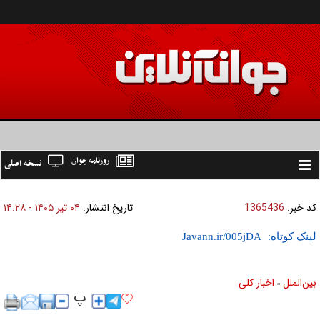
روزنامه جوان
نسخه اصلی
Toggle
navigation
کد خبر:
1365436
تاریخ انتشار:
۰۴ تير ۱۴۰۵ - ۱۴:۲۸
لینک کوتاه:
بين‌الملل
اخبار كلی
»