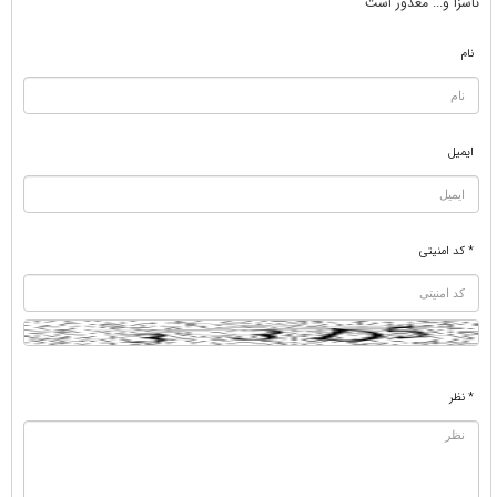
ناسزا و... معذور است
نام
ایمیل
* کد امنیتی
* نظر