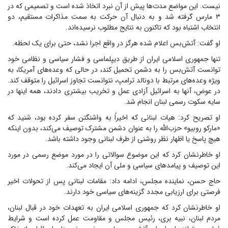
نیست. این مواضع مدت‌ها پیش از آن نبرد اتخاذ شده است و تصمیمی که در
۳ مارس گرفته شد و به دنبال آن حرکت به سمت مذاکرات مستقیم، دو
انتخاب اشتباه بود که تاکنون به نتایج مطلوب نرسیده‌اند.
او گفت: آتش‌بس اعلام شده هرگز در واقع اجرا نشد، حتی برای یک لحظه.
تنها جمهوری اسلامی ایران از طریق دیپلماسی و فشار سیاسی و نظامی خود
توانست آتش‌بس را به دشمن تحمیل کند، در حالی که وعده‌های آمریکا، به
ویژه وعده‌های مرتبط با دونالد ترامپ، نتوانست تجاوز اسرائیل را متوقف کند.
در عوض، آنها به اسرائیل آزادی عمل و تخریب بیشتری دادند، همه اینها در
سایه سکوت رسمی لبنان انجام شد.
او تصریح کرد: هیات لبنانی که اخیراً به واشنگتن سفر کرده بود، شنید که
«مارکو روبیو» حزب‌الله را به عنوان دشمن مشترک توصیف می‌کند، بدون اینکه
هیچ پاسخ یا اظهار نظر روشنی از طرف لبنانی وجود داشته باشد.
او خاطرنشان کرد که این موضوع سوالاتی را در مورد موضع رسمی در مورد
این توصیف و پیامد‌های سیاسی و ملی آن ایجاد می‌کند.
حاج حسن، نماینده مجلس، ادامه داد: مقامات لبنانی پس از تحولات اخیر
فرصتی برای ارزیابی مجدد گزینه‌های سیاسی خود دارند.
او خاطرنشان کرد که جمهوری اسلامی ایران به تعهدات خود در قبال لبنان،
مردم لبنان، نبیه بری، رئیس مجلس و مقاومت عمل کرده است و شرایط