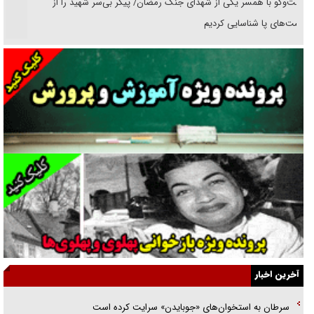
گفت‌وگو با همسر یکی از شهدای جنگ رمضان/ پیکر بی‌سر شهید را از
انگشت‌های پا شناسایی کردیم
نسلی که آنلاین الگو می‌گیرد
گفت‌وگو با آیت‌الله جاودان/ جفای مخالفان مکانت معنوی رهبر شهید را
ارتقا می‌داد
راننده مست به قانون می‌خندد
همه آقای دوربینی شده‌ایم!
قصه ناتمام سرویس مدارس
آیا مقاومت فلسطین خلع‌سلاح می‌شود؟
الگوی وحدت‌آفرین در ادراک سیاست خارجی
آخرین اخبار
گفتگوی دکتر اخوان مدیرمسئول روزنامه جوان با برنامه تلویزیونی «نبرد
سرطان به استخوان‌های «جوبایدن» سرایت کرده است
هرمز»