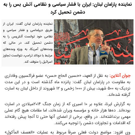
نماینده پارلمان لبنان: ایران با فشار سیاسی و نظامی آتش بس را به
دشمن تحمیل کرد
نماینده پارلمان لبنان گفت: ایران از
طریق دیپلماسی و فشار سیاسی و
نظامی خود توانست آتش‌بس را به
دشمن تحمیل کند، در حالی که
وعده‌های آمریکا، به ویژه وعده‌های
مرتبط با دونالد ترامپ، نتوانست تجاوز
اسرائیل را متوقف کند.
جوان آنلاین:
به نقل از العهد، «حسین الحاج حسن» عضو فراکسیون وفاداری
به مقاومت در پارلمان لبنان گفت: پانزده ماه گذشته است و در این مدت
نزدیک به ۵۰۰ شهید، بیش از ۱۰۰۰ زخمی و ۱۲ شهروند از داخل لبنان به اسارت
گرفته شده‌اند.
به گزارش ایرنا، علاوه بر ۱۰ اسیری که از زمان جنگ ۲۰۱۴میلادی در اسارت
بوده‌اند. ده‌ها هزار خانه و مؤسسه ویران شده‌اند، اما مقامات هیچ گام عملی
مهمی برنداشته‌اند. در واقع، برخی از اعضای آنها حتی تا آنجا پیش رفته‌اند
که اقدامات و تجاوزات دشمن را توجیه می‌کنند.
وی افزود: مواضع دولت فعلی صرفاً مربوط به عملیات «العصف المأکول»