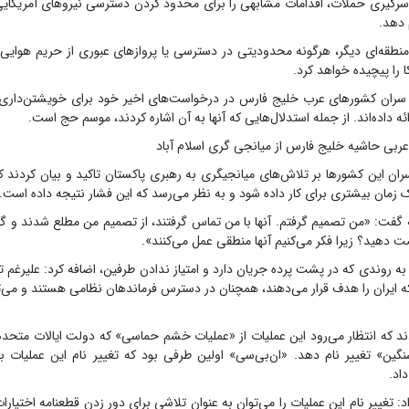
رگیری حملات، اقدامات مشابهی را برای محدود کردن دسترسی نیروهای آمریکایی ب
 دهد.
نطقه‌ای دیگر، هرگونه محدودیتی در دسترسی یا پروازهای عبوری از حریم هوایی 
ا را پیچیده خواهد کرد.
، سران کشورهای عرب خلیج فارس در درخواست‌های اخیر خود برای خویشتن‌داری، 
ه داده‌اند. از جمله استدلال‌هایی که آنها به آن اشاره کردند، موسم حج است.
بی حاشیه خلیج فارس از میانجی گری اسلام آباد
سران این کشورها بر تلاش‌های میانجیگری به رهبری پاکستان تاکید و بیان کردند ک
یک زمان بیشتری برای کار داده شود و به نظر می‌رسد که این فشار نتیجه داده است.
 گفت: «من تصمیم گرفتم. آنها با من تماس گرفتند، از تصمیم من مطلع شدند و گفت
صت دهید؟ زیرا فکر می‌کنیم آنها منطقی عمل می‌کنند».
 به روندی که در پشت پرده جریان دارد و امتیاز ندادن طرفین، اضافه کرد: علیرغم 
 ایران را هدف قرار می‌دهند، همچنان در دسترس فرماندهان نظامی هستند و می‌تو
د که انتظار می‌رود این عملیات از «عملیات خشم حماسی» که دولت ایالات متحده آ
ن» تغییر نام دهد. «ان‌بی‌سی» اولین طرفی بود که تغییر نام این عملیات
اد.
: تغییر نام این عملیات را می‌توان به عنوان تلاشی برای دور زدن قطعنامه اختیارا