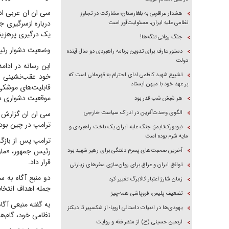
سی ان ان عربی ادا
هشدار عراقچی به بلغارستان؛ مشارکت در تجاوز
درباره ازسرگیری 
نظامی علیه ایران، مسئولیت‌آور است
یک درگیری پرهزینه
جنگ روانی تنگه‌ها!
وضعیت دشوار رئیس
دستور عارف برای تدوین برنامه راهبردی دو سال آینده
دولت
این رسانه در ادام
تشییع شهید کاظمی ادای احترام به قهرمانی است که
خود عقب‌نشینی نک
بر عهد خود با میهن ایستاد
قابلیت‌های موشکی 
موقعیت دشواری در
هر شبش شب قدر بود
الگوی وحدت‌آفرین در ادراک سیاست خارجی
سی ان ان گزارش دا
ترامپ در چین بود،
نیویورک‌تایمز: جنگ علیه ایران یک باخت راهبردی و
مایه شرم بوده است
ترامپ پس از بازگش
رئیس جمهور، «مارک
آخرین صحبت‌های پسرم دلتنگی برای رهبر شهید بود
قرار داد.
توافق ایران و عراق برای روان‌سازی سفر‌های زیارتی
دو منبع آگاه به س
زمان شارژ اعتبار کالابرگ تغییر کرد
جمله اهداف انتخا
تضعیف پلیس، فروپاشی همه‌چیز
به گفته منبعی آگا
یهودی‌ها در ادبیات داستانی اروپا؛ از شکسپیر تا دیکنز
نظامی خود، گام‌ه
اربعین حسینی (ع) از منظر فقه و روایت