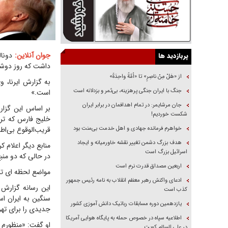
جوان آنلاین:
دونال
پربازدید ها
داشت که روز دوشنب
از «هَلْ مِنْ ناصِرٍ» تا «اُمَّةً واحِدَةً»
به گزارش ایرنا، و
جنگ با ایران جنگی پرهزینه، بی‌ثمر و بزدلانه است
است.»
جان مرشایمر: در تمام اهدافمان در برابر ایران
بر اساس این گزا
شکست خوردیم!
خلیج فارس که ترام
خواهرم فرمانده جهادی و اهل خدمت بی‌منت بود
قریب‌الوقوع بی‌اط
هدف بزرگ دشمن تغییر نقشه خاورمیانه و ایجاد
منابع دیگر اعلام ک
اسرائیل بزرگ است
در حالی که دو منبع
اربعین مصداق قدرت نرم است
مواضع لحظه ای ت
ادعای واکنش رهبر معظم انقلاب به نامه رئیس جمهور
این رسانه گزارش 
کذب است
سنگین به ایران ا
یازدهمین دوره مسابقات رباتیک دانش آموزی کشور
جدیدی را برای تهرا
اطلاعیه سپاه در خصوص حمله به پایگاه هوایی آمریکا
او گفت: «منظورم د
در علی السالم کویت