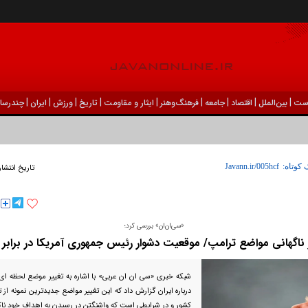
|
|
|
|
|
|
|
|
|
ست
بين‌الملل
اقتصاد
جامعه
فرهنگ‌و‌هنر
ایثار و مقاومت
تاریخ
ورزش
ايران
چندرسان
 کوتاه:
تاریخ انتشار
«سی‌ان‌ان» بررسی کرد؛
 ناگهانی مواضع ترامپ/ موقعیت دشوار رئیس جمهوری آمریکا در برابر ا
شبکه خبری «سی ان ان عربی» با اشاره به تغییر موضع لحظه ای
درباره ایران گزارش داد که این تغییر مواضع جدیدترین نمونه از 
کشور و در شرایطی است که واشنگتن در رسیدن به اهداف خود ناکا