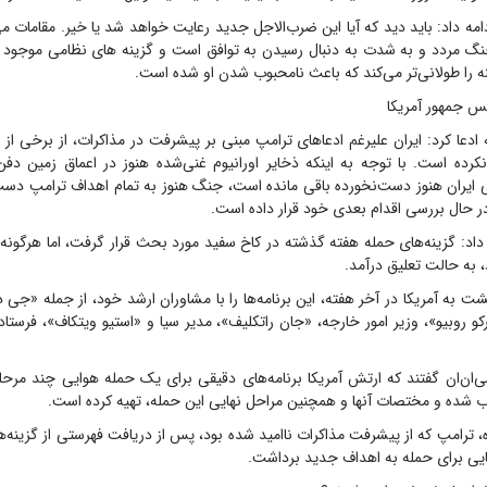
مه داد: باید دید که آیا این ضرب‌الاجل جدید رعایت خواهد شد یا خیر. مقامات م
جنگ مردد و به شدت به دنبال رسیدن به توافق است و گزینه های نظامی موجود پ
 را طولانی‌تر می‌کند که باعث نامحبوب شدن او شده است.
 جمهور آمریکا
ه ادعا کرد: ایران علیرغم ادعاهای ترامپ مبنی بر پیشرفت در مذاکرات، از برخی از
رده است. با توجه به اینکه ذخایر اورانیوم غنی‌شده هنوز در اعماق زمین دف
ایران هنوز دست‌نخورده باقی مانده است، جنگ هنوز به تمام اهداف ترامپ دست ن
 حال بررسی اقدام بعدی خود قرار داده است.
د: گزینه‌های حمله هفته گذشته در کاخ سفید مورد بحث قرار گرفت، اما هرگونه 
 به حالت تعلیق درآمد.
ت به آمریکا در آخر هفته، این برنامه‌ها را با مشاوران ارشد خود، از جمله «ج
و روبیو»، وزیر امور خارجه، «جان راتکلیف»، مدیر سیا و «استیو ویتکاف»، فرستا
ی‌ان‌ان گفتند که ارتش آمریکا برنامه‌های دقیقی برای یک حمله هوایی چند مرحله‌ا
ب شده و مختصات آنها و همچنین مراحل نهایی این حمله، تهیه کرده است.
ه، ترامپ که از پیشرفت مذاکرات ناامید شده بود، پس از دریافت فهرستی از گزینه‌ها
ایی برای حمله به اهداف جدید برداشت.