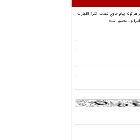
ر هر گونه پيام حاوي تهمت، افترا، اظهارات
سزا و... معذور است