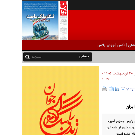
|
|
ه‌ای
عکس
جوان پلاس
پیشرفته
۳۰ ارديبهشت ۱۴۰۵ -
:
۱۱:۳۲
یران
 رئیس جمهور آمریکا
تهدیدهای او علیه این
م مانده است .