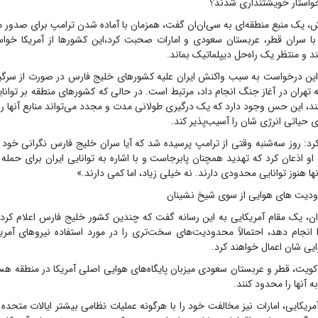
واستار خویشتنداری شدند؟
، یک منبع منطقه‌ای به سی‌ان‌ان گفت، همزمان با آماده شدن ترامپ برای صدور 
ه با سران قطر، عربستان سعودی و امارات صحبت کرد،این کشورها از آمریکا خواست
د و منتظر یک راه‌حل دیپلماتیک بماند.
این درخواست به سبب واکنش ایران علیه کشورهای خلیج فارس در صورت از سرگی
 تهران در آغاز جنگ انجام داد، مرتبط است. در حالی که کشورهای منطقه بر توانا
نند، این حس وجود دارد که یک درگیری طولانی مدت و مجدد می‌تواند منابع آنها را ب
ی حیاتی انرژی شان را آسیب‌پذیر کند.
د: روز سه‌شنبه وقتی از ترامپ پرسیده شد که آیا سران خلیج فارس نگرانی خود 
ند، او اذعان کرد که تهدید همچنان پابرجاست و با اشاره به توانایی ایران برای حمل
ا هنوز توانایی محدودی دارند. نه خیلی زیاد، اما کمی دارند.»
ودیت های هوایی از سوی شیخ نشینان
ن، یک مقام آمریکایی به این رسانه گفت که چندین کشور خلیج فارس اعلام کرده‌ا
نجام دهد، احتمالاً محدودیت‌های سخت‌تری را در مورد استفاده نیروهای آمریکا
یی شان اعمال خواهند کرد.
 کویت، قطر و عربستان سعودی میزبان پایگاه‌های هوایی اصلی آمریکا در منطقه 
 آنها را محدود کنند.
مریکایی، امارات نیز مخالفت خود را با هرگونه عملیات نظامی بیشتر ایالات متحده 