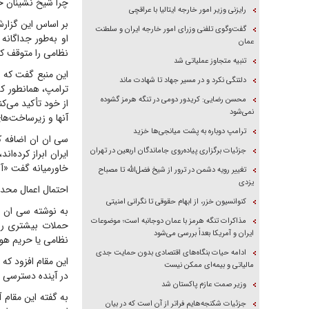
چرا شیخ نشینان خ
رایزنی وزیر امور خارجه ایتالیا با عراقچی
بر اساس این گزارش
گفت‌وگوی تلفنی وزرای امور خارجه ایران و سلطنت
او به‌طور جداگان
عمان
نظامی را متوقف کن
تنبیه متجاوز عملیاتی شد
این منبع گفت که 
دلتنگی نکرد و در مسیر جهاد تا شهادت ماند
ترامپ، همانطور که
محسن رضایی: کریدور دومی در تنگه هرمز گشوده
از خود تأکید می‌ک
نمی‌شود
آنها و زیرساخت‌ها
ترامپ دوباره به پشت میانجی‌ها خزید
سی ان ان اضافه کر
جزئیات برگزاری پیاده‌روی جاماندگان اربعین در تهران
ایران ابراز کرده‌ا
خاورمیانه گفت «آنه
تغییر رویه دشمن در ترور از شیخ فضل‌الله تا مصباح
یزدی
احتمال اعمال محد
کنوانسیون خزر، از ابهام حقوقی تا نگرانی امنیتی
به نوشته سی ان ا
مذاکرات تنگه هرمز با عمان دوجانبه است؛ موضوعات
حملات بیشتری را ا
ایران و آمریکا بعداً بررسی می‌شود
نظامی یا حریم هوا
ادامه حیات بنگاه‌های اقتصادی بدون حمایت جدی
این مقام افزود که
مالیاتی و بیمه‌ای ممکن نیست
در آینده دسترسی به
وزیر صمت عازم پاکستان شد
به گفته این مقام آ
جزئیات شکنجه‌هایم فراتر از آن است که در بیان