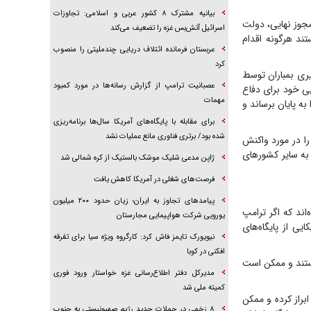
بیانیه مشترک ۸ کشور عربی و اسلامی: تجاوزات
مجوز نهایی، دولت
اسرائیل آتش‌بس غزه را تضعیف می‌کند
ند هرگونه اقدام
عربستان فرمانده ائتلاف دریایی چندملیتی را منصوب
کرد
ری بمباران توسط
عصبانیت ترامپ از گزارش رسانه‌ها در مورد کمبود
یی خود برای دفاع
مهمات
ه پایان برساند و
برای مقابله با پایگاه‌های آمریکا سال‌ها برنامه‌ریزی
شده بود/ برتری فناوری مانع عملیات نشد
را در مورد واکنش
ه به سایر کشورهای
ژاپن مدعی شلیک موشک بالستیک از کره شمالی شد
فرصت‌های شغلی در آمریکا کاهش یافت
پیامد‌های تجاوز به ایران؛ زیان حدود ۲۰۰ میلیون
ند که اگر ترامپ
یورویی شرکت هواپیمایی مجارستان
یی از پایگاه‌های
نیویورک تایمز فاش کرد: کارگروه ویژه سیا برای تفرقه
افکنی در کوبا
هستند و ممکن است
مدیرکل دفتر اطلاع‌رسانی غزه خواستار ورود فوری
کمیته ملی شد
ابراز کرده و ممکن
۸ زخمی در حملات جدید رژیم صهیونیستی به جنوب