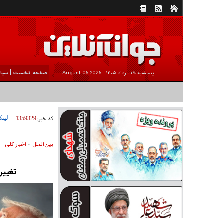
|
صفحه نخست
سیا
پنجشنبه ۱۵ مرداد ۱۴۰۵ -
2026 August 06
لینک
کد خبر:
1359329
بين‌الملل
اخبار كلی
»
تغییر