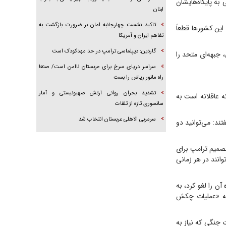
ه پایگاه‌هایشان
لبنان
تاکید نشست چهارجانبه امان بر ضرورت بازگشت به
این کشورها قطعاً
تفاهم ایران و آمریکا
گاردین: دیپلماسی ترامپ در حد مهدکودک است
جبهه‌ای متحد را
سراسر دریای سرخ برای عربستان ناامن است/ صنعا
راه مانور ریاض را بست
تشدید بحران روانی ارتش صهیونیستی و آمار
ه عاقلانه است به
سانسوری تازه از تلفات
سرمربی الاهلی عربستان انتخاب شد
ند: می‌توانید دو
تصمیم ترامپ برای
انند در هر زمانی
ن را لغو کرد، به
 به «عملیات چکش
ت جنگی که نیاز به