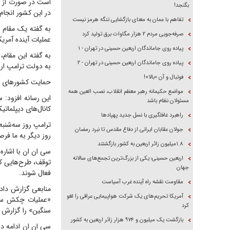
است در صورت از س
بگنجد!
در این کشور انجام
تفاهم با عمان به معنای بازگشایی تنگه هرمز نیست
به گفته یک مقام م
صرفه‌جویی مردم ۲ هزار مگاوات برق تولید کرد
عملیات آینده آمریک
پیاده روی جاماندگان اربعین حسینی در تهران - ۱
به گفته این مقام
پیاده روی جاماندگان اربعین حسینی در تهران - ۲
به دولت ترامپ ارائ
فوتبال و آن «بالا»!
حمایت کشورهای عر
مواضع حکیمانه رهبر معظم انقلاب، نصب العین همه
این رسانه افزود: 
مسئولان نظام باشد
کانال‌های دیپلمات
راهبرد غافلگیری با نسل جدید پهپاد‌ها
ترامپ روز سه‌شنبه
جولان عقابان ایرانی از دفاع مقدس تا نبرد رمضان
روز دیگر به ما فر
۱.۸میلیون زائر اربعین به کشور بازگشتند
سی ان ان با اشاره
اربعین حسینی؛ یکی از بزرگ‌ترین تجمع‌های سالانه
توقف، طرح‌هایی که
جهان
فعال شوند.
مقاومت نقشه راه آینده غرب آسیاست
منابعی گزارش دادن
آمریکا تحریم‌های یک شرکت هواپیمایی عراقی را لغو
«عملیات چکش سنگی
کرد
سنگین» را گزارش د
بازگشت یک میلیون و ۹۷۴ هزار زائر اربعین به کشور
سی ان ان ادامه داد