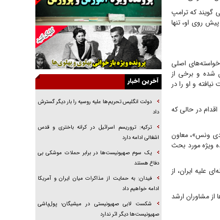
ی گویند که ترامپ
راهبرد غافلگیری با نسل جدید پهپاد‌ها
یش روی او، تنها
جنجال پزشکان تقلبی در صنعت زیبایی
یهودی‌ها در ادبیات داستانی اروپا؛ از شکسپیر تا
دیکنز
 خواسته‌های اصلی
گفت‌وگو با خواهر یکی از شهدای جنگ رمضان/
ن شده و برخی از
خواهرم فرمانده جهادی و اهل خدمت بی‌منت بود
آخرین اخبار
یافته و او را در
جزئیات شکنجه‌هایم فراتر از آن است که در بیان
بگنجد!
دولت انگلیس تحریم‌ها علیه روسیه را بار دیگر گسترش
اقدام در حالی که
داد
گزارش «جوان» از قوانین سخت‌گیرانه ۶ قاره در
برابر یورش به پاسگاه‌های پلیس
ترکیه: تروریسم اسرائیل در کرانه باختری و قدس
ی دی ونس»، معاون
اشغالی ادامه دارد
تحلیل ابعاد پیام رهبر انقلاب به حزب‌الله/ مقاومت
ده ویژه مورد بحث
نقشه راه آینده غرب آسیا
یک سوم صهیونیست‌ها در برابر حملات موشکی بی
دفاع هستند
ی علیه ایران، از
فیدان: به حمایت از مذاکرات میان ایران و آمریکا
ادامه خواهیم داد
 از مشاوران ارشد
شکست لابی صهیونیستی در میشیگان؛ پول‌پاشی
صهیونیست‌ها دیگر اثر ندارد