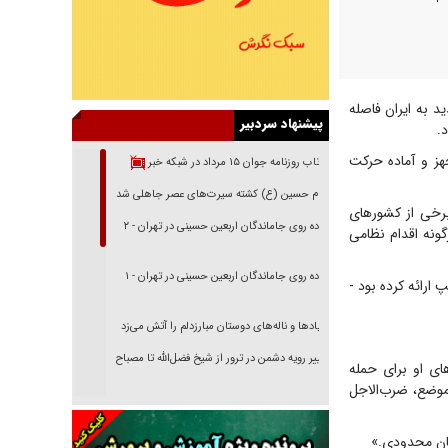
 به ایران فاصله
پیشنهاد سردبیر
.
جهز و آماده حرکت
بازتاب روزنامه جوان ۱۵ مرداد در شبکه خبر
امام حسین (ع) کشته سیرت‌های عصر جاهلی شد
رخی از کشورهای
پیاده روی جاماندگان اربعین حسینی در تهران - ۲
گونه اقدام نظامی
پیاده روی جاماندگان اربعین حسینی در تهران - ۱
 ارائه کرده بود -
فریاد‌ها و ناله‌های دوستان مبارزدلم را آتش می‌زد
تغییر رویه دشمن در ترور از شیخ فضل‌الله تا مصباح
ای او برای حمله
یزدی
موضع، ضرب‌الاجل
خرید قسطی اولش خنده و آخرش گریه است!
مان محدودی.»
فوتبال و آن «بالا»!