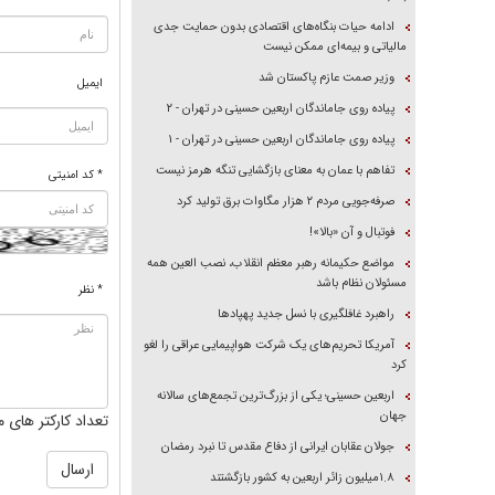
ادامه حیات بنگاه‌های اقتصادی بدون حمایت جدی
مالیاتی و بیمه‌ای ممکن نیست
وزیر صمت عازم پاکستان شد
ایمیل
پیاده روی جاماندگان اربعین حسینی در تهران - ۲
پیاده روی جاماندگان اربعین حسینی در تهران - ۱
تفاهم با عمان به معنای بازگشایی تنگه هرمز نیست
* کد امنیتی
صرفه‌جویی مردم ۲ هزار مگاوات برق تولید کرد
فوتبال و آن «بالا»!
مواضع حکیمانه رهبر معظم انقلاب، نصب العین همه
مسئولان نظام باشد
* نظر
راهبرد غافلگیری با نسل جدید پهپاد‌ها
آمریکا تحریم‌های یک شرکت هواپیمایی عراقی را لغو
کرد
اربعین حسینی؛ یکی از بزرگ‌ترین تجمع‌های سالانه
جهان
تعداد کارکتر های م
جولان عقابان ایرانی از دفاع مقدس تا نبرد رمضان
۱.۸میلیون زائر اربعین به کشور بازگشتند