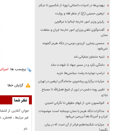
یهودی‌ها در ادبیات داستانی اروپا؛ از شکسپیر تا دیکنز
اربعین حسینی (ع) از منظر فقه و روایت
رایزنی وزیر امور خارجه ایتالیا با عراقچی
گفت‌وگوی تلفنی وزرای امور خارجه ایران و سلطنت
عمان
محسن رضایی: کریدور دومی در تنگه هرمز گشوده
نمی‌شود
تنبیه متجاوز عملیاتی شد
دلتنگی نکرد و در مسیر جهاد تا شهادت ماند
برچسب ها:
اسرائی
ترامپ دوباره به پشت میانجی‌ها خزید
جزئیات برگزاری پیاده‌روی جاماندگان اربعین در تهران
گزارش خطا
تغییر رویه دشمن در ترور از شیخ فضل‌الله تا مصباح
یزدی
نظر شما
کنوانسیون خزر، از ابهام حقوقی تا نگرانی امنیتی
جوان آنلاين از انتشا
مذاکرات تنگه هرمز با عمان دوجانبه است؛ موضوعات
ایران و آمریکا بعداً بررسی می‌شود
غير مرتبط ، فحش، نا
جزئیات شکنجه‌هایم فراتر از آن است که در بیان
نام
بگنجد!