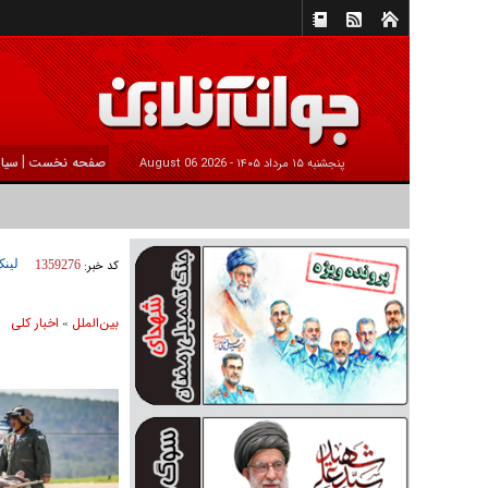
|
صفحه نخست
سیا
پنجشنبه ۱۵ مرداد ۱۴۰۵ -
2026 August 06
لینک
کد خبر:
1359276
بين‌الملل
اخبار كلی
»