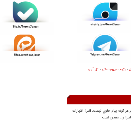
ل
،
رژیم صیهوینستی
،
تل آویو
ر هر گونه پيام حاوي تهمت، افترا، اظهارات
سزا و... معذور است