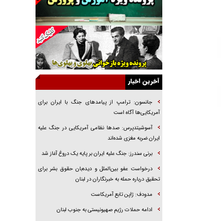
راهبرد غافلگیری با نسل جدید پهپاد‌ها
جنجال پزشکان تقلبی در صنعت زیبایی
یهودی‌ها در ادبیات داستانی اروپا؛ از شکسپیر تا
دیکنز
گفت‌وگو با خواهر یکی از شهدای جنگ رمضان/
خواهرم فرمانده جهادی و اهل خدمت بی‌منت بود
آخرین اخبار
جزئیات شکنجه‌هایم فراتر از آن است که در بیان
بگنجد!
جانسون: ترامپ از پیامد‌های جنگ با ایران برای
آمریکایی‌ها آگاه است
گزارش «جوان» از قوانین سخت‌گیرانه ۶ قاره در
برابر یورش به پاسگاه‌های پلیس
آسوشیتدپرس: صد‌ها نظامی آمریکایی در جنگ علیه
ایران ضربه مغزی شده‌اند
تحلیل ابعاد پیام رهبر انقلاب به حزب‌الله/ مقاومت
نقشه راه آینده غرب آسیا
برنی سندرز: جنگ علیه ایران بر پایه یک دروغ آغاز شد
درخواست عفو بین‌الملل و دیده‌بان حقوق بشر برای
تحقیق درباره حمله به خبرنگاران در لبنان
مدودف: ژاپن تابع آمریکاست
ادامه حملات رژیم صهیونیستی به جنوب لبنان