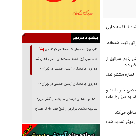
وزارت بهداشت اسرائیل اعلام کرد: مجموع مجروحانی که از آغاز جنگ در ۲۸ فوریه گذشته تا ۱۹ مه جاری
پیشنهاد سردبیر
روح در بیمارستان‌های اسرائیل ثبت شده‌اند.
بازتاب روزنامه جوان ۱۵ مرداد در شبکه خبر
ین روز، ارتش رژیم اسرائیل از
امام حسین (ع) کشته سیرت‌های عصر جاهلی شد
ر داد.
پیاده روی جاماندگان اربعین حسینی در تهران - ۲
لمناره منتشر شد.
پیاده روی جاماندگان اربعین حسینی در تهران - ۱
لامی خبر دادند و
ک به مرز رخ داده
فریاد‌ها و ناله‌های دوستان مبارزدلم را آتش می‌زد
تغییر رویه دشمن در ترور از شیخ فضل‌الله تا مصباح
اران می‌کند.
یزدی
 که روز جمعه آمریکا اعلام کرد: آتش بس میان لبنان و رژیم اسرائیل به مدت ۴۵ روز دیگر تمدید شده
خرید قسطی اولش خنده و آخرش گریه است!
فوتبال و آن «بالا»!