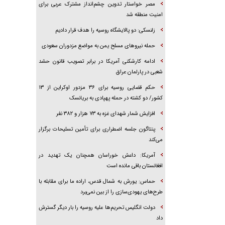
مصر خواستار تدوین چشم‌انداز مشترک عربی برای
امنیت منطقه شد
زلنسکی: دو پالایشگاه روسیه را هدف قرار دادیم
حمله نیرو‌های مسلح یمن به مواضع مزدوران سعودی
ادامه کارشکنی آمریکا در برابر تصویب قانون حشد
شعبی در پارلمان عراق
حکم قضایی روسیه برای ۳۶ مزدور اوکراین از ۱۳
کشور/ دو کشته در حمله پهپادی به بریانسک
افزایش شمار شهدای غزه به ۷۳ هزار و ۳۸۲ نفر
پنتاگون جلسه اضطراری برای تأمین تسلیحات برگزار
می‌کند
آمریکا: داعش خوراسان همچنان یک تهدید در
افغانستان باقی مانده است
حماس: یورش به شمال قدس، اراده ما برای مقابله با
طرح‌های یهودی‌سازی را از بین نمی‌برد
دولت انگلیس تحریم‌ها علیه روسیه را بار دیگر گسترش
داد