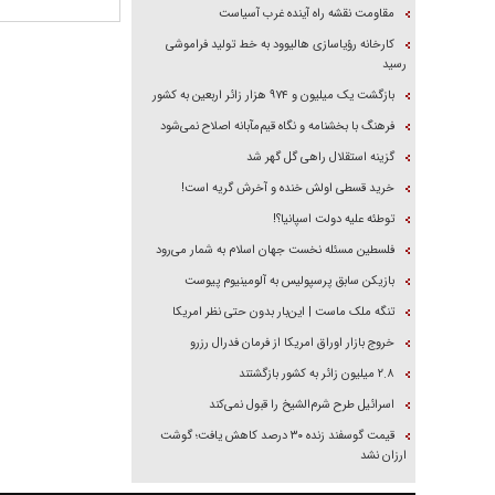
مقاومت نقشه راه آینده غرب آسیاست
کارخانه رؤیاسازی هالیوود به خط تولید فراموشی
رسید
بازگشت یک میلیون و ۹۷۴ هزار زائر اربعین به کشور
فرهنگ با بخشنامه و نگاه قیم‌مآبانه اصلاح نمی‌شود
گزینه استقلال راهی گل گهر شد
خرید قسطی اولش خنده و آخرش گریه است!
توطئه علیه دولت اسپانیا؟!
فلسطین مسئله نخست جهان اسلام به شمار می‌رود
بازیکن سابق پرسپولیس به آلومینیوم پیوست
تنگه ملک ماست | این‌بار بدون حتی نظر امریکا
خروج بازار اوراق امریکا از فرمان فدرال رزرو
۲.۸ میلیون زائر به کشور بازگشتند
اسرائیل طرح شرم‌الشیخ را قبول نمی‌کند
قیمت گوسفند زنده ۳۰ درصد کاهش یافت؛ گوشت
ارزان نشد