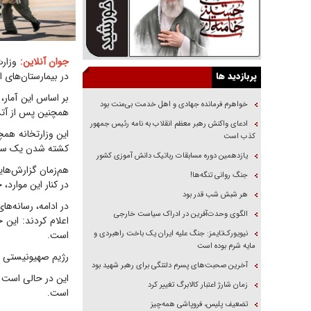
جوان آنلاین:
پربازدید ها
در بیمارستان‌های اسرائیل ثبت ش
خواهرم فرمانده جهادی و اهل خدمت بی‌منت بود
همچنین پس از آتش‌بس با لبنان، ۴۶۴ مورد م
ادعای واکنش رهبر معظم انقلاب به نامه رئیس جمهور
کذب است
کشته شدن یک سرگر
یازدهمین دوره مسابقات رباتیک دانش آموزی کشور
هم‌زمان گزارش‌های
جنگ روانی تنگه‌ها!
در کنار این موارد،
هر شبش شب قدر بود
در ادامه، رسانه‌ه
الگوی وحدت‌آفرین در ادراک سیاست خارجی
اعلام کردند: این 
نیویورک‌تایمز: جنگ علیه ایران یک باخت راهبردی و
است.
مایه شرم بوده است
رژیم صهیونیستی با 
آخرین صحبت‌های پسرم دلتنگی برای رهبر شهید بود
زمان شارژ اعتبار کالابرگ تغییر کرد
است.
تضعیف پلیس، فروپاشی همه‌چیز