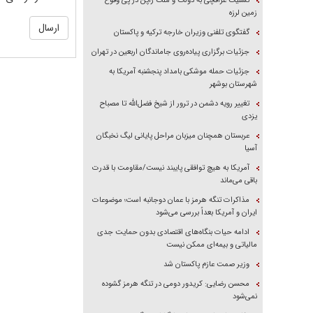
تسلیت عراقچی به دولت و ملت ژاپن در پی وقوع
زمین لرزه
گفتگوی تلفنی وزیران خارجه ترکیه و پاکستان
جزئیات برگزاری پیاده‌روی جاماندگان اربعین در تهران
جزئیات حمله موشکی بامداد پنجشنبه آمریکا به
شهرستان بوشهر
تغییر رویه دشمن در ترور از شیخ فضل‌الله تا مصباح
یزدی
عربستان همچنان میزبان مراحل پایانی لیگ نخبگان
آسیا
آمریکا به هیچ توافقی پایبند نیست/مقاومت با قدرت
باقی می‌ماند
مذاکرات تنگه هرمز با عمان دوجانبه است؛ موضوعات
ایران و آمریکا بعداً بررسی می‌شود
ادامه حیات بنگاه‌های اقتصادی بدون حمایت جدی
مالیاتی و بیمه‌ای ممکن نیست
وزیر صمت عازم پاکستان شد
محسن رضایی: کریدور دومی در تنگه هرمز گشوده
نمی‌شود