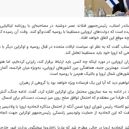
ندر استاب، رئیس‌جمهور فنلاند عصر دوشنبه در مصاحبه‌ای با روزنامه ایتالیایی 
ده است که دولت‌های اروپایی مستقیما با روسیه گفت‌و‌گو کنند. وقت آن رسیده ک
 چه موقع این اتفاق خواهد افتاد.
ستاب گفت که به نظر او، سیاست ایالات متحده در قبال روسیه و اوکراین دیگر با م
ی که اروپا خود باید مستقیما تعامل کند.
ان اروپایی در مورد اینکه چه کسی باید ارتباط برقرار کند، رایزنی کرده‌ایم، اما ه
ست. مهمترین جنبه، هماهنگی بین کشور‌های اروپایی، به‌ویژه میان فرانسه، آلمان، ا
کشور‌های شمال اروپا و بالتیک هم‌مرز با روسیه است.
واهیم دید که آیا این یک فرستاده ویژه خواهد بود یا گروهی از رهبران.
 در ادامه به سه سناریوی محتمل برای اوکراین اشاره کرد، گفت: ادامه جنگ، آت
ک طرف! من معتقدم که احتمال توافق صلح روی میز نیست، دست‌کم برای امسال.
یو کاستا» رئیس شورای اروپا ضمن آنکه از احتمال مذاکره اتحادیه اروپا با ولادیمیر
فت که این اتحادیه از حمایت ولودیمیر زلنسکی رئیس‌جمهور اوکراین جهت انجام ا
شد اتحادیه اروپا در حالی مطرح شد که ماریا زاخارووا سخنگوی وزارت امور خارج