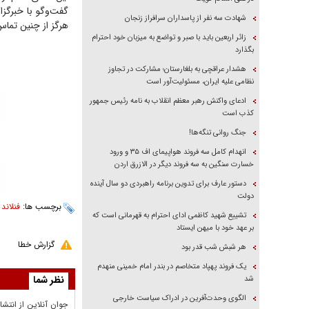
گفت‌و‌گو با خبرگز
شهادت سه نفر از پاسداران سرافراز زنجان
هرگز از چنین تماس‌ه
زائر اربعین باید با صبر و تواضع به میزبان خود احترام
بگذارد
هشدار عراقچی به بلغارستان؛ مشارکت در تجاوز
نظامی علیه ایران، مسئولیت‌آور است
ادعای واکنش رهبر معظم انقلاب به نامه رئیس جمهور
کذب است
جنگ روانی تنگه‌ها!
انهدام کامل سه فروند هواپیمای اف ۳۵ و ورود
خسارت سنگین به سه فروند دیگر در الازرق اردن
دستور عارف برای تدوین برنامه راهبردی دو سال آینده
دولت
برچسب ها:
فنلاند
،
تشییع شهید کاظمی ادای احترام به قهرمانی است که
بر عهد خود با میهن ایستاد
گزارش خطا
هر شبش شب قدر بود
یک فروند پهپاد متخاصم در بندر امام خمینی منهدم
نظر شما
شد
الگوی وحدت‌آفرین در ادراک سیاست خارجی
جوان آنلاين از انتشا