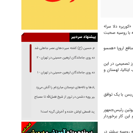
«کوریره دلا سرا»
ه با روسیه صحبت
پیشنهاد سردبیر
نافع اروپا «همسو
امام حسین (ع) کشته سیرت‌های عصر جاهلی شد
پیاده روی جاماندگان اربعین حسینی در تهران - ۲
نوز تصمیمی در این
یتالیا، لهستان و
پیاده روی جاماندگان اربعین حسینی در تهران - ۱
فریاد‌ها و ناله‌های دوستان مبارزدلم را آتش می‌زد
ش‌بس با یک توافق
تغییر رویه دشمن در ترور از شیخ فضل‌الله تا مصباح
یزدی
 پوتین رئیس‌جمهور
خرید قسطی اولش خنده و آخرش گریه است!
ین کار برخوردار
فوتبال و آن «بالا»!
ه روسیه پیشتر در
راهبرد غافلگیری با نسل جدید پهپاد‌ها