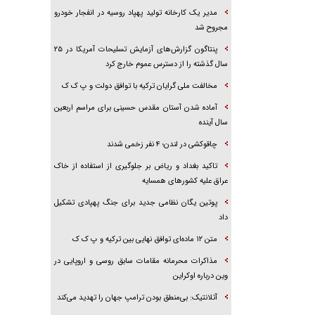
مدیر یک کارخانه تولید پهپاد روسیه در انفجار خودرو
مجروح شد
پنتاگون گزارش‌های آزمایش تسلیحات آمریکا در ۲۵
سال گذشته را از دسترس عموم خارج کرد
مخالفت ملی گرایان ترکیه با توافق دولت و پ ک ک
آماده شدن آستان مقدس حسینی برای مراسم اربعین
سال آینده
چاقوکشی در لندن؛ ۴ نفر زخمی شدند
تاکید بغداد و ریاض بر جلوگیری از استفاده از خاک
عراق علیه کشور‌های همسایه
پوتین یگان نظامی جدید برای جنگ پهپادی تشکیل
داد
متن ۱۲ ماده‌ای توافق نهایی بین ترکیه و پ ک ک
مذاکرات محرمانه مقامات سابق روسی و اروپایی در
وین درباره اوکراین
آتلانتیک: بی‌منطق بودن ترامپ جهان را تهدید می‌کند