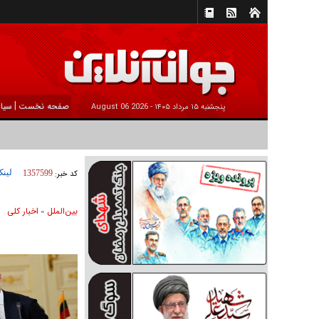
|
صفحه نخست
سیا
پنجشنبه ۱۵ مرداد ۱۴۰۵ -
2026 August 06
لینک
کد خبر:
1357599
بين‌الملل
اخبار كلی
»