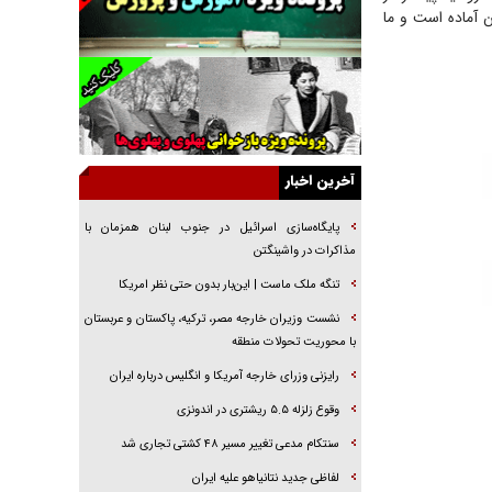
ن آماده است و ما
جنجال پزشکان تقلبی در صنعت زیبایی
یهودی‌ها در ادبیات داستانی اروپا؛ از شکسپیر تا
دیکنز
گفت‌وگو با خواهر یکی از شهدای جنگ رمضان/
خواهرم فرمانده جهادی و اهل خدمت بی‌منت بود
جزئیات شکنجه‌هایم فراتر از آن است که در بیان
آخرین اخبار
بگنجد!
گزارش «جوان» از قوانین سخت‌گیرانه ۶ قاره در
پایگاه‌سازی اسرائیل در جنوب لبنان همزمان با
برابر یورش به پاسگاه‌های پلیس
مذاکرات در واشینگتن
تحلیل ابعاد پیام رهبر انقلاب به حزب‌الله/ مقاومت
تنگه ملک ماست | این‌بار بدون حتی نظر امریکا
نقشه راه آینده غرب آسیا
نشست وزیران خارجه مصر، ترکیه، پاکستان و عربستان
گفت‌و‌گو اختصاصی با همسر فرمانده شهید حزب‌الله
با محوریت تحولات منطقه
لبنان/ هر شبش شب قدر بود
رایزنی وزرای خارجه آمریکا و انگلیس درباره ایران
وقوع زلزله ۵.۵ ریشتری در اندونزی
سنتکام مدعی تغییر مسیر ۴۸ کشتی تجاری شد
لفاظی جدید نتانیاهو علیه ایران