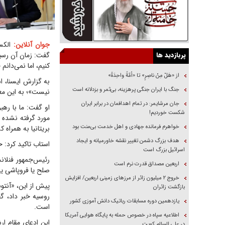
جوان آنلاین:
الکسا
پربازدید ها
گفت: زمان آن رسی
کنیم، اما نمی‌دانم
از «هَلْ مِنْ ناصِرٍ» تا «اُمَّةً واحِدَةً»
به گزارش ایسنا، ا
جنگ با ایران جنگی پرهزینه، بی‌ثمر و بزدلانه است
نیست»؛ به این معن
جان مرشایمر: در تمام اهدافمان در برابر ایران
او گفت: ما با رهبر
شکست خوردیم!
مورد گرفته نشده ا
خواهرم فرمانده جهادی و اهل خدمت بی‌منت بود
بریتانیا به همراه 
هدف بزرگ دشمن تغییر نقشه خاورمیانه و ایجاد
استاب تاکید کرد: خ
اسرائیل بزرگ است
رئیس‌جمهور فنلاند
اربعین مصداق قدرت نرم است
صلح یا فروپاشی ی
‌خروج ۲ میلیون زائر از مرز‌های زمینی اربعین/ افزایش
پیش از این، «آنتون
بازگشت زائران
روسیه خبر داد، گ
یازدهمین دوره مسابقات رباتیک دانش آموزی کشور
است.
اطلاعیه سپاه در خصوص حمله به پایگاه هوایی آمریکا
این ادعای مقام ار
در علی السالم کویت