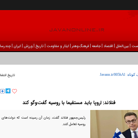
|
|
|
|
|
|
|
|
|
ست
بين‌الملل
اقتصاد
جامعه
فرهنگ‌و‌هنر
ایثار و مقاومت
تاریخ
ورزش
ايران
چندرسان
 کوتاه:
تاریخ انتشا
فنلاند: اروپا باید مستقیما با روسیه گفت‌و‌گو کند
رئیس‌جمهور فنلاند گفت، زمان آن رسیده است که دولت‌های ار
روسیه تعامل کنند.