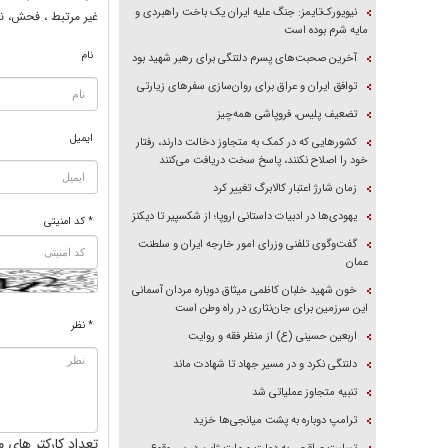
نیویورک‌تایمز: جنگ علیه ایران یک باخت راهبردی و
غير مرتبط ، فحش، نا
مایه شرم بوده است
نام
آخرین صحبت‌های پسرم دلتنگی برای رهبر شهید بود
توافق ایران و عراق برای روان‌سازی سفر‌های زیارتی
تضعیف پلیس، فروپاشی همه‌چیز
ایمیل
کشور‌هایی که در کمک به متجاوز دخالت دارند، رفتار
خود را اصلاح نکنند، پاسخ سخت دریافت می‌کنند
زمان شارژ اعتبار کالابرگ تغییر کرد
یهودی‌ها در ادبیات داستانی اروپا؛ از شکسپیر تا دیکنز
* کد امنیتی
گفت‌وگوی تلفنی وزرای امور خارجه ایران و سلطنت
عمان
خون شهید خلبان کاظمی میثاق دوباره مردان آسمانی
این سرزمین برای جان‌نثاری در راه وطن است
* نظر
اربعین حسینی (ع) از منظر فقه و روایت
دلتنگی نکرد و در مسیر جهاد تا شهادت ماند
تنبیه متجاوز عملیاتی شد
ترامپ دوباره به پشت میانجی‌ها خزید
تعداد کارکتر های م