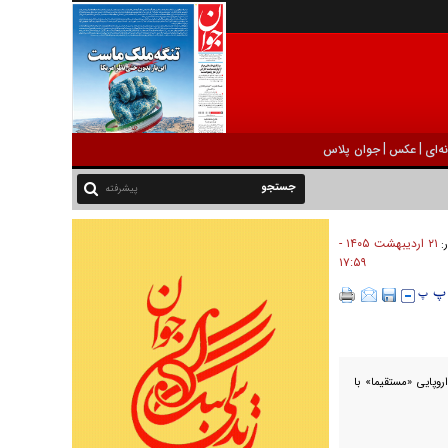
|
|
ه‌ای
عکس
جوان پلاس
پیشرفته
۲۱ ارديبهشت ۱۴۰۵ -
ر:
۱۷:۵۹
وپایی «مستقیما» با