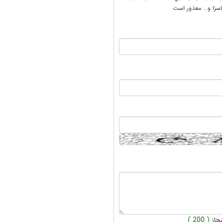
سزا و... معذور است
جاز
( 200 )