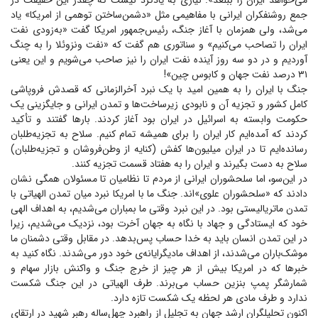
می‌خواهد ایران را ببلعد». نیازی به یادکرد نیست که چقدر این حقیقت در
جمع روشنفکران ایرانی با مفاهیمی مثل «دشمن‌ساختن توهمی از امریکا» یاد
می‌شد، ولی همزمان با آغاز جنگ، رئیس‌جمهور امریکا گفت «به‌زودی نفت
ایران را تصاحب می‌کنیم» و سناتوری هم گفت که «نفت ونزوئلا را به چنگ
آوردیم و در دو سه روز آینده نفت ایران را نیز صاحب می‌شویم و این یعنی
۳۱ درصد نفت جهان و کابوس چین»!
جنگ با ایران را به همین امید با یک نبرد آخرالزمانی که قصدش فروپاشی
کامل کشور و تجزیه آن و نابودی زیرساخت‌ها و تمدن ایرانی و جایگزینی یک
حکومت وابسته به اسرائیل در ایران بود آغاز کردند. بار‌ها گفتند و تأکید
کردند که آمده‌ایم کار ایران را برای همیشه تمام کنیم. سلاح به تجزیه‌طلبان
رسانده‌ایم تا در ایران میلیون‌ها کفش (کنایه از وطن‌فروشان و تجزیه‌طلبان)
سلاح به دست بگیرند و ایران را به هفتاد قسمت تجزیه کنند.
در این‌سو، اما سلحشوران ایرانی از مردم تا نظامیان تا مسئولان همگی نشان
دادند که «سلحشوران علوی»‌اند. جنگ ما با امریکا نبرد میان تمدن الهیاتی با
تمدن ماتریالیستی بود. در این نبرد وقتی ما بمباران می‌شدیم، به اهداف الهی
خود که ایستادگی و جهاد با نگاه به جهان آخرت بود، نزدیک می‌شدیم، زیرا
در این تمدن انسان باید به خدا حساب پس‌بدهد. در مقابل وقتی دشمنان ما
موشک‌باران می‌شدند، از اهداف مادیگرایانه‌ی خود دور می‌شدند. نگاه کنید به
خبر‌ها که در امریکا بیش از هر چیز از خرج جنگ و واکنش بازار سهام و
شمارشگر پمپ بنزین حساب می‌برند. طرف الهیاتی در این جنگ شکست
ندارد و طرف مادی هر لحظه یک شکست تازه دارد.
اکنون تحلیلگران ارشد جهان به تجلیل از راهبرد چهل‌ساله رهبر شهید در ارتقای