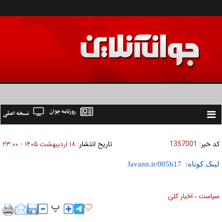
روزنامه جوان
نسخه اصلی
Toggle
navigation
کد خبر:
1357001
تاریخ انتشار:
۱۸ ارديبهشت ۱۴۰۵ - ۲۳:۰۰
لینک کوتاه:
سیاست
اخبار کلی
»