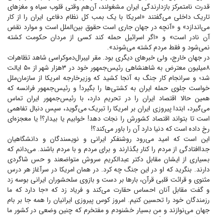
قدرت نامتمرکز بازدارندگی ایران مشغولند، آن‌هم وقتی قلوب سیاه و مغز‌های
تاریک داخلی می‌گفتند «امریکا با یک بمب کل نظام دفاعی ایران را از کار
می‌اندازد» و «آنچه در جهان جاری است حقوق بین‌الملل است و موارد نقض
آن نادر است» و «اگر اسرائیل حمله کند کسی از مردان حکومت کشته
نمی‌شود و فقط مردم کشته می‌شوند».
در جهان خارج، ولی خبر‌های دیگری بود. مقر لیبرال‌دموکراسی شاهد تظاهرات
۸میلیون معترض به شاهنشاهی رئیس‌جمهور خود در ۳هزار شهر از ۵۰ ایالت
شد؛ و سرانجام کار جنگ به آنجا کشید که وزیر‌خارجه امریکا از سازمان‌ملل
خواست جلوی حمله ایران به کشتی‌ها را بگیرد! و رئیس‌جمهور فرانسه که
همین حالا اقتصاد ایران را در تحریم دارد، با رئیس‌جمهور ایران تماس
می‌گیرد، ابتدا پیروزی ایران بر امریکا را تبریک می‌گوید، سپس دنبال تفاهمی
است تا بتواند اقتصاد کشورش را نجات دهد! خوابیم یا بیدار؟! یا معجزه‌ای
رخ داده است که دنیا دارد آن را باور می‌کند؟!
این است که امید می‌رود روشنفکر ایرانی و نویسندگان و دانشگاهیان
جداافتادگی از مردم را کنار بگذارند و برای مردم و با مردم باشند. می‌دانم که
بسیاری از ایشان مقابل دکتر عبدالکریم سروش متواضعند و حس شاگردی
دارند. بنگرید که او در این جنگ چه کرد. در همان امریکا در سرآغاز هر درس
مثنوی و قرائت قلبی قرآن، بار‌ها بر دست و بازوی سلحشوران ایرانی بوسه زد
و گفت مقابل آنان احساس حقارت می‌کند و فریاد زد که «جا دارد که ما
رزمندگان خود را تحسین کنیم. امروز کوس پیروزی ایرانیان را همه جا بر بام
جهان می‌نوازند و من بسیار خشنودم و مفتخرم که چنین وضعی در کشور ما