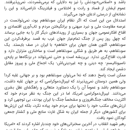
باشد و «اسلامی»‌بودنش را نیز به دلایلی که برمی‌شمردند، نمی‌پذیرفتند.
عموم ایشان از فساد و رانت و اختلاس و فیلترینگ ناراضی‌اند و این را
نشانه‌ای از درستی ادعای خود می‌گیرند.
استدلال من این است که اگر نظام ایران سوء‌تفاهم بود، نمی‌توانست در
عرصه مقاومت ملی و نبرد میهنی و برانگیختن مردم و تاب‌آوری اقتصادی و
اقناع افکارعمومی جهان و بسیاری از رویداد‌های دیگر کار را به جایی برساند
که چهل روز پس از جنگ تمام‌عیار جهان غرب به قصد برطرف‌کردن این
سوءتفاهم، اکنون همان جهان برای «تفاهم» با ایران در صف بایستد. یک
سوء‌تفاهم، به هر طریق و شکلی سوءتفاهم است و ساختاری متزلزل دارد و
قدرت اقناع‌گری ندارد. بی‌ریشه است و حتی نمی‌تواند در بزنگاه‌ها بر پایه‌ی
ناسیونالیسم- چه دینی و چه غیردینی‌اش- یک اجماع ملی و پیروز مقابل
دشمن ایجاد کند.
ممکن است پاسخ دهند که نه! می‌توان سوءتفاهم بود و بر جهانی غلبه کرد!
ولی همین دوستان نمی‌پذیرند که لیبرال‌دموکراسی که بر جهان غلبه داشت،
سوءتفاهم باشد و عموماً آن را یک دستاورد متعالی و راهگشای عقل بشری
می‌دانند. لیبرال‌دموکراسی امریکا، اما در این جنگ به نظر مردم خود که
اکثریت مخالف جنگ‌افروزی و مشخصاً جنگ با ایران بودند، بی توجهی کرد و
ارزش‌های مکتب خود را نه‌تنها برای مردم خود پیاده نکرد، بلکه این ارزش‌ها
برای کشور‌های دیگر از جمله ایران به شکل غارت منابع ملی و کشتار جمعی
کودکان نمود یافت.
رهبر شهید انقلاب در آخرین سخنرانی‌های خود چندبار اشاره کردند که «امریکا