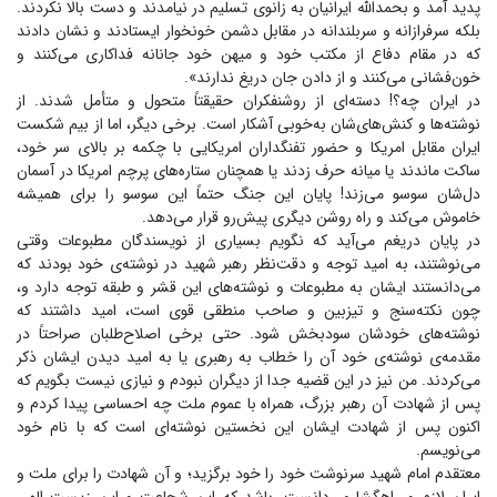
پدید آمد و بحمدالله ایرانیان به زانوی تسلیم در نیامدند و دست بالا نکردند.
بلکه سرفرازانه و سربلندانه در مقابل دشمن خونخوار ایستادند و نشان دادند
که در مقام دفاع از مکتب خود و میهن خود جانانه فداکاری می‌کنند و
خون‌فشانی می‌کنند و از دادن جان دریغ ندارند».
در ایران چه؟! دسته‌ای از روشنفکران حقیقتاً متحول و متأمل شدند. از
نوشته‌ها و کنش‌های‌شان به‌خوبی آشکار است. برخی دیگر، اما از بیم شکست
ایران مقابل امریکا و حضور تفنگداران امریکایی با چکمه بر بالای سر خود،
ساکت ماندند یا میانه حرف زدند یا همچنان ستاره‌های پرچم امریکا در آسمان
دل‌شان سوسو می‌زند! پایان این جنگ حتماً این سوسو را برای همیشه
خاموش می‌کند و راه روشن دیگری پیش‌رو قرار می‌دهد.
در پایان دریغم می‌آید که نگویم بسیاری از نویسندگان مطبوعات وقتی
می‌نوشتند، به امید توجه و دقت‌نظر رهبر شهید در نوشته‌ی خود بودند که
می‌دانستند ایشان به مطبوعات و نوشته‌های این قشر و طبقه توجه دارد و،
چون نکته‌سنج و تیزبین و صاحب منطقی قوی است، امید داشتند که
نوشته‌های خودشان سودبخش شود. حتی برخی اصلاح‌طلبان صراحتاً در
مقدمه‌ی نوشته‌ی خود آن را خطاب به رهبری یا به امید دیدن ایشان ذکر
می‌کردند. من نیز در این قضیه جدا از دیگران نبودم و نیازی نیست بگویم که
پس از شهادت آن رهبر بزرگ، همراه با عموم ملت چه احساسی پیدا کردم و
اکنون پس از شهادت ایشان این نخستین نوشته‌ای است که با نام خود
می‌نویسم.
معتقدم امام شهید سرنوشت خود را خود برگزید؛ و آن شهادت را برای ملت و