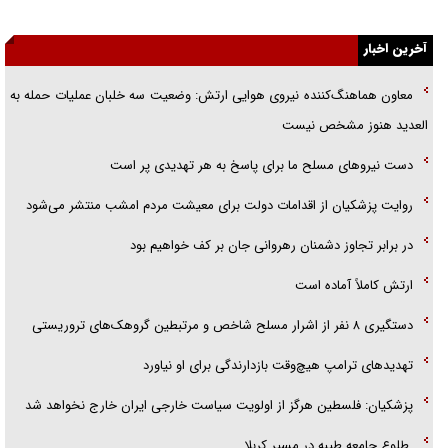
جزئیات شکنجه‌هایم فراتر از آن است که در بیان بگنجد!
آخرین اخبار
گزارش «جوان» از قوانین سخت‌گیرانه ۶ قاره در برابر یورش به پاسگاه‌های
پلیس
معاون هماهنگ‌کننده نیروی هوایی ارتش: وضعیت سه خلبان عملیات حمله به
العدید هنوز مشخص نیست
تحلیل ابعاد پیام رهبر انقلاب به حزب‌الله/ مقاومت نقشه راه آینده غرب آسیا
دست نیرو‌های مسلح ما برای پاسخ به هر تهدیدی پر است
گفت‌و‌گو اختصاصی با همسر فرمانده شهید حزب‌الله لبنان/ هر شبش شب
قدر بود
روایت پزشکیان از اقدامات دولت برای معیشت مردم امشب منتشر می‌شود
در برابر تجاوز دشمنان رهروانی جان بر کف خواهیم بود
ارتش کاملاً آماده است
دستگیری ۸ نفر از اشرار مسلح شاخص و مرتبطین گروهک‌های تروریستی
تهدید‌های ترامپ هیچ‌وقت بازدارندگی برای او نیاورد
پزشکیان: فلسطین هرگز از اولویت سیاست خارجی ایران خارج نخواهد شد
طلوع جامعه طیبه در مسیر کربلا