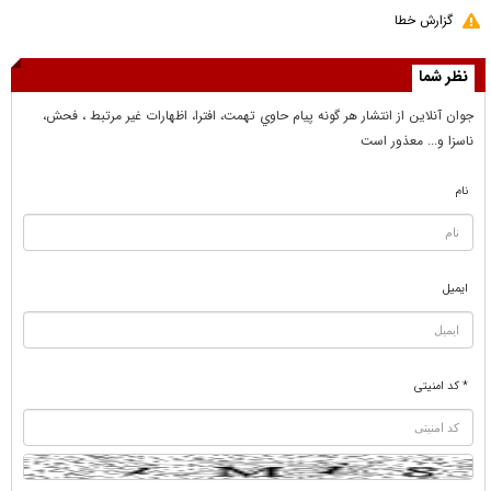
گزارش خطا
نظر شما
جوان آنلاين از انتشار هر گونه پيام حاوي تهمت، افترا، اظهارات غير مرتبط ، فحش،
ناسزا و... معذور است
نام
ایمیل
* کد امنیتی