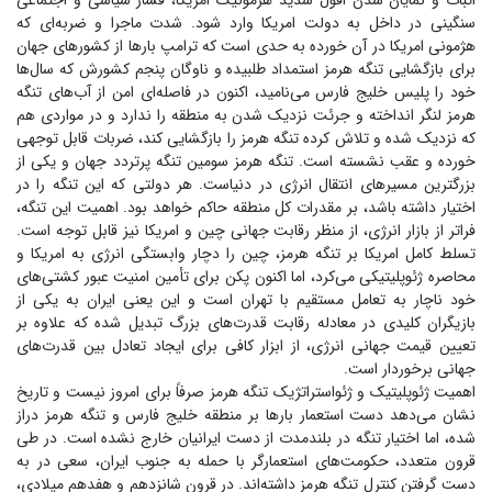
اثبات و نمایان شدن افول شدید هژمونیک امریکا، فشار سیاسی و اجتماعی
سنگینی در داخل به دولت امریکا وارد شود. شدت ماجرا و ضربه‌ای که
هژمونی امریکا در آن خورده به حدی است که ترامپ بار‌ها از کشور‌های جهان
برای بازگشایی تنگه هرمز استمداد طلبیده و ناوگان پنجم کشورش که سال‌ها
خود را پلیس خلیج فارس می‌نامید، اکنون در فاصله‌ای امن از آب‌های تنگه
هرمز لنگر انداخته و جرئت نزدیک شدن به منطقه را ندارد و در مواردی هم
که نزدیک شده و تلاش کرده تنگه هرمز را بازگشایی کند، ضربات قابل توجهی
خورده و عقب نشسته است. تنگه هرمز سومین تنگه پرتردد جهان و یکی از
بزرگترین مسیر‌های انتقال انرژی در دنیاست. هر دولتی که این تنگه را در
اختیار داشته باشد، بر مقدرات کل منطقه حاکم خواهد بود. اهمیت این تنگه،
فراتر از بازار انرژی، از منظر رقابت جهانی چین و امریکا نیز قابل توجه است.
تسلط کامل امریکا بر تنگه هرمز، چین را دچار وابستگی انرژی به امریکا و
محاصره ژئوپلیتیکی می‌کرد، اما اکنون پکن برای تأمین امنیت عبور کشتی‌های
خود ناچار به تعامل مستقیم با تهران است و این یعنی ایران به یکی از
بازیگران کلیدی در معادله رقابت قدرت‌های بزرگ تبدیل شده که علاوه بر
تعیین قیمت جهانی انرژی، از ابزار کافی برای ایجاد تعادل بین قدرت‌های
جهانی برخوردار است.
اهمیت ژئوپلیتیک و ژئواستراتژیک تنگه هرمز صرفاً برای امروز نیست و تاریخ
نشان می‌دهد دست استعمار بار‌ها بر منطقه خلیج فارس و تنگه هرمز دراز
شده، اما اختیار تنگه در بلندمدت از دست ایرانیان خارج نشده است. در طی
قرون متعدد، حکومت‌های استعمارگر با حمله به جنوب ایران، سعی در به
دست گرفتن کنترل تنگه هرمز داشته‌اند. در قرون شانزدهم و هفدهم میلادی،