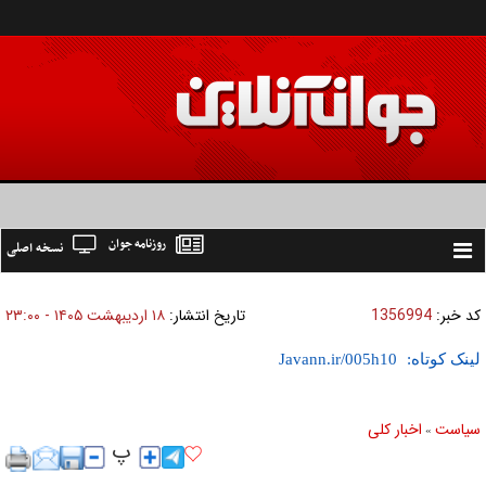
روزنامه جوان
نسخه اصلی
Toggle
navigation
کد خبر:
1356994
تاریخ انتشار:
۱۸ ارديبهشت ۱۴۰۵ - ۲۳:۰۰
لینک کوتاه:
سیاست
اخبار کلی
»