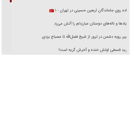
پیاده روی جاماندگان اربعین حسینی در تهران - ۱
فریاد‌ها و ناله‌های دوستان مبارزدلم را آتش می‌زد
تغییر رویه دشمن در ترور از شیخ فضل‌الله تا مصباح یزدی
خرید قسطی اولش خنده و آخرش گریه است!
فوتبال و آن «بالا»!
راهبرد غافلگیری با نسل جدید پهپاد‌ها
جنجال پزشکان تقلبی در صنعت زیبایی
یهودی‌ها در ادبیات داستانی اروپا؛ از شکسپیر تا دیکنز
گفت‌وگو با خواهر یکی از شهدای جنگ رمضان/ خواهرم فرمانده جهادی و
اهل خدمت بی‌منت بود