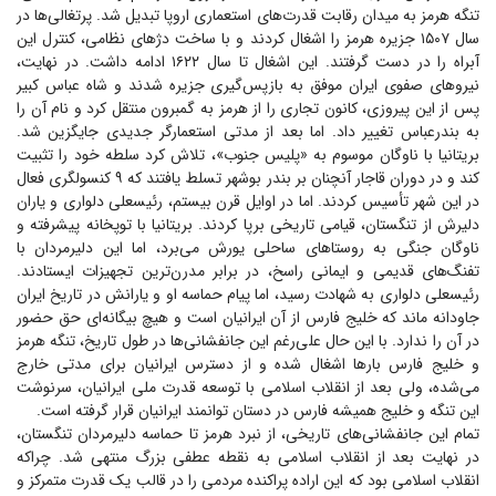
تنگه هرمز به میدان رقابت قدرت‌های استعماری اروپا تبدیل شد. پرتغالی‌ها در
سال ۱۵۰۷ جزیره هرمز را اشغال کردند و با ساخت دژ‌های نظامی، کنترل این
آبراه را در دست گرفتند. این اشغال تا سال ۱۶۲۲ ادامه داشت. در نهایت،
نیرو‌های صفوی ایران موفق به بازپس‌گیری جزیره شدند و شاه عباس کبیر
پس از این پیروزی، کانون تجاری را از هرمز به گمبرون منتقل کرد و نام آن را
به بندرعباس تغییر داد. اما بعد از مدتی استعمارگر جدیدی جایگزین شد.
بریتانیا با ناوگان موسوم به «پلیس جنوب»، تلاش کرد سلطه خود را تثبیت
کند و در دوران قاجار آنچنان بر بندر بوشهر تسلط یافتند که ۹ کنسولگری فعال
در این شهر تأسیس کردند. اما در اوایل قرن بیستم، رئیسعلی دلواری و یاران
دلیرش از تنگستان، قیامی تاریخی برپا کردند. بریتانیا با توپخانه پیشرفته و
ناوگان جنگی به روستا‌های ساحلی یورش می‌برد، اما این دلیرمردان با
تفنگ‌های قدیمی و ایمانی راسخ، در برابر مدرن‌ترین تجهیزات ایستادند.
رئیسعلی دلواری به شهادت رسید، اما پیام حماسه او و یارانش در تاریخ ایران
جاودانه ماند که خلیج فارس از آن ایرانیان است و هیچ بیگانه‌ای حق حضور
در آن را ندارد. با این حال علی‌رغم این جانفشانی‌ها در طول تاریخ، تنگه هرمز
و خلیج فارس بار‌ها اشغال شده و از دسترس ایرانیان برای مدتی خارج
می‌شده، ولی بعد از انقلاب اسلامی با توسعه قدرت ملی ایرانیان، سرنوشت
این تنگه و خلیج همیشه فارس در دستان توانمند ایرانیان قرار گرفته است.
تمام این جانفشانی‌های تاریخی، از نبرد هرمز تا حماسه دلیرمردان تنگستان،
در نهایت بعد از انقلاب اسلامی به نقطه عطفی بزرگ منتهی شد. چراکه
انقلاب اسلامی بود که این اراده پراکنده مردمی را در قالب یک قدرت متمرکز و