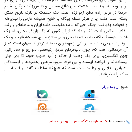
از نبرد هرمز با پرتغالی‌ها در قرن هفدهم، تا ایستادگی رئیسعلی دلواری در
برابر توپخانه بریتانیا، تا هشت سال دفاع مقدس و تا امروز که ناوگان عظیم
امریکا در برابر اراده ایران زانو زده است، یک حقیقت بر تارک تاریخ نقش
بسته است: ملت ایران هرگز سلطه بیگانه بر خلیج همیشه فارس را نپذیرفته
و نخواهد پذیرفت. جنگ اخیر که ادامه مقاومت ملت ایران و مرحله‌ای از رشد
انقلاب اسلامی است نشان داد که ایران اکنون نه یک بازیگر محلی، نه یک
قدرت متوسط، بلکه صاحبخانه تاریخی و بی‌منازع خلیج همیشه فارس و یک
ابرقدرت جهانی با تسلط بر یکی از مهم‌ترین نقاط استراتژیک جهان است که از
آنِ مردمانی است که، چون دلیرمردان هرمز، رئیسعلی دلواری و سردارانی،
چون تنگسیری، برای یک وجب از خاک و آب جنوب خود، تا پای جان
ایستاده‌اند و خواهند ایستاد و این عزت امروز، مرهون رهنمود‌ها و ایستادگی
رهبرانی انقلابی و وطن‌دوست است که هیچ‌گاه سلطه بیگانه بر این آب و
خاک را نپذیرفتند.
منبع:
روزنامه جوان
برچسب ها:
خلیج فارس
،
تنگه هرمز
،
نیروهای مسلح