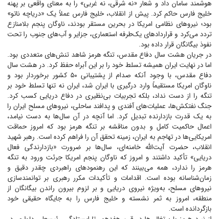
هوشمند سامان داد و شعار «نه شرقی، نه غربی» را به معنای واقعی بر پهنه
خلیج فارس حاکم کرد. پیش از انقلاب، خلیج فارس عملاً یک «دریاچه ناتو»
بود؛ نیرو‌های نظامی امریکا در بحرین مستقر بودند، ناوگان پنجم بلامنازع
تردد می‌کرد و قرارداد‌های یک‌طرفه استعماری، جزایر و آب‌های جنوب را تحت
نفوذ بیگانگان قرار داده بود.
در جریان هشت سال دفاع مقدس، تنگه هرمز شاهد تنش‌های متعددی بود.
اما در نهایت ایران همیشه تسلط خود را بر این آبراه حفظ کرد. در هشت سال
دفاع مقدس، با وجود آنکه صدام از پشتیبانی ۵۰ کشور برخوردار بود و
ناوگان امریکا مستقیماً وارد درگیری با ایران شد، ایران نه تنها تسلط خود بر
تنگه را از دست نداد، بلکه تجربیات بی‌نظیری در دفاع دریایی کسب کرد.
جنگ نفتکش‌ها، عملیات‌های آفندی و پدافند ساحلی، نیرو‌های مسلح ایران را
به یک قدرت بازدارنده تبدیل کرد. اما آنچه در آن سال‌ها به دست نیامد،
اعمال حاکمیت کامل و بدون مناقشه بر تنگه هرمز بود که امروز حماقت
امریکایی‌ها در تهاجم به ایران، زمینه تحقق آن را فراهم کرده است. رهبر شهید
انقلاب، حضرت آیت‌الله خامنه‌ای، سال‌ها بر ضرورت «بازدارندگی فعال
دریایی» تأکید داشتند و امروز که ناوگان پنجم امریکا جرئت ورود به تنگه
هرمز را ندارد، همه می‌بینند که این رهنمود‌های راهبردی چقدر دقیق و
زمان‌شناسانه بوده است. اقدامات و تأکیدات مکرر رهبری بر توانمندسازی
نیرو‌های مسلح، به‌ویژه نیروی دریایی و بر لزوم بیرون راندن بیگانگان از
منطقه، امروز به ثمر نشسته و خلیج فارس را به جایگاه حقیقی خود
بازگردانده است.