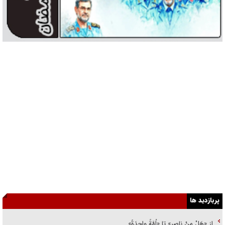
پربازدید ها
از «هَلْ مِنْ ناصِرٍ» تا «اُمَّةً واحِدَةً»