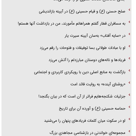
هرمز»
صلح حسنی (ع) و قیام حسینی (ع) در آیینه بازاندیشی
امام حسین (ع) کشته سیرت‌های عصر جاهلی شد
به مسافران قطار گفتم همراهانم مأمورند، من در بازداشت آنها هستم!
فریاد‌ها و ناله‌های دوستان مبارزدلم را آتش می‌زد
در «سایه آفتاب» به‌سان آیینه سیرت یار
او با عبادات طولانی بسا توفیقات و فتوحات را رقم می‌زد
فریاد‌ها و ناله‌های دوستان مبارزدلم را آتش می‌زد
بازگشت به منابع اصلی دین با رویکردی کاربردی و اجتماعی
«روشنای آینده» به روایت قائد امت
جزئیات شکنجه‌هایم فراتر از آن است که در بیان بگنجد!
حماسه حسینی (ع) و آورده آن برای تاریخ
او در سکوت میان کلمات فریاد‌های پنهان را می‌شنید
مجموعه‌ای خواندنی در بازشناسی مجاهدی بزرگ