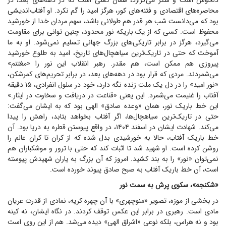
دلخوش است و شکر می‌گزارد، همان کسی است که در دهه‌های بعد، در
محاصره‌های اقتصادی و فتنه‌های کور، هرگز امید را گم نکرد. او آفتاب‌اندیشی
بود که می‌دانست شب هر قدر هم طولانی باشد، سهم مردان خدا از خورشید
محفوظ است. کسی که از یک باریکه نور محدود، چنین توانی برای مقاومت
می‌گیرد، هرگز در برابر تاریکی‌های بزرگ جهانی تسلیم نمی‌شود. او به ما
آموخت که حتی در تاریک‌ترین سیاهچال‌های تاریخ، امید به طلوع خورشید
پیروزی هم ممکن است، هم مقدر. رهبر انقلاب این نور را «مغتنم»
می‌شمردند. مردی که قرار بود در دهه‌های بعد، در برابر تحریم‌های کمرشکن،
«نور امید» را در دل یک ملت زنده نگه دارد، خود در سلول انفرادی، ۱۵ دقیقه
آفتاب را غنیمت می‌شمرد. این یعنی «قناعت در دریافت و سخاوت در ایثار.»
این خط باریک نور، همان «وعده صادق» الهی بود که به ایشان می‌گفت:
حتی در تاریک‌ترین سیاهچال‌ها، اگر آفتاب بخواهد بتابد، راهش را پیدا
می‌کند. شهادت ایشان در اسفند ۱۴۰۴، در واقع پیوستن قطره به دریا بود. آن
خط باریک آفتاب، حالا به خورشیدی بدل شده که از کران تا کران عالم را
روشن کرده است. او شهید شد تا اثبات کند که حتی با ترور و موشکباران هم
نمی‌توان «نور» را به بند کشید. امروز که آن بزرگ به یاران شهیدش پیوسته
است، آن خط باریک آفتاب به صبح صادق پیوند خورده است.
«شکنجه»، سکوی پرش به سمت نور
در بخشی از موزه، تصویر «منوچهری» با آن چهره کریه، نمادی از قدرت عریان
مادی است. رهبری در برابر این عکس توقف کردند. در نگاه ایشان، نه کینه
بود و نه هراس، بلکه نوعی «اشراق الهی» دیده می‌شد. هم از این روی است