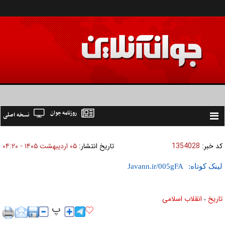
روزنامه جوان
نسخه اصلی
Toggle
navigation
کد خبر:
1354028
تاریخ انتشار:
۰۵ ارديبهشت ۱۴۰۵ - ۰۴:۲۰
لینک کوتاه:
تاریخ
انقلاب اسلامی
»