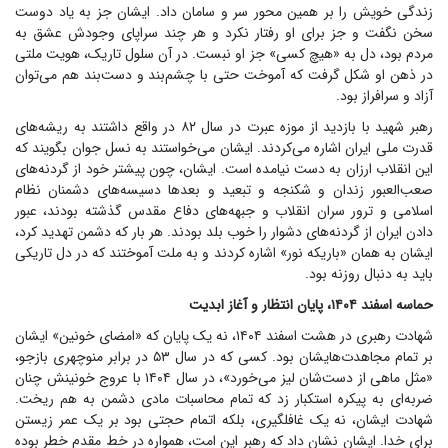
زندگی خویش را بر همین محور سر و سامان داد. ایشان جز به یاد دوست
سخن نگفت و جز برای او رفتار نکرد و هر چند سراپای وجودش عشق به
مردم بود، دل به «هیچ کسی» جز او نبست. در آن سلول تاریک، هویت ملتی
در ذهن او شکل گرفت که آموخت حتی با چشم‌بند و دست‌بند هم می‌توان
آزاد و سرافراز بود.
رهبر شهید با بازدید از موزه عبرت در سال ۸۲ در واقع داشتند به ریشه‌های
قدرت ملی ایران اشاره می‌کردند. ایشان می‌خواستند به نسل جوان بگویند که
این انقلاب ارزان به دست نیامده است. ایشان، چون پیشتر خود از گردنه‌های
صعب‌العبور زندان و شکنجه و تبعید و بعد‌ها دسیسه‌های دشمنان نظام
اسلامی و ترور سران انقلاب و جبهه‌های دفاع مقدس گذشته بودند، عبور
دادن ایران از گردنه‌های دشوار را خوب بلد بودند. هر بار که دشمن تهدید کرد،
ایشان به همان «باریکه نور» اشاره کردند و به ملت آموختند که در دل تاریکی
باید به دنبال روزنه بود.
حماسه اسفند ۱۴۰۴، پایان انتظار و آغاز ابدیت
شهادت رهبری در هشت اسفند ۱۴۰۴، نه یک پایان که «امضای خونین» ایشان
بر تمام مجاهدت‌هایشان بود. کسی که در سال ۵۳ در برابر منوچهری بازجو،
«مثل ماهی از دست‌شان لیز می‌خورد»، در سال ۱۴۰۴ با عروج خونینش چنان
ضربه‌ای به پیکره استکبار زد که تمام محاسبات مادی دشمن به هم ریخت.
شهادت ایشان، نه یک غافلگیری، بلکه اتمام حجتی بود بر یک عمر زیستن
برای خدا. ایشان نشان داد که رهبر این امت، همواره در خط مقدم خطر بوده