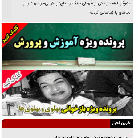
گفت‌وگو با همسر یکی از شهدای جنگ رمضان/ پیکر بی‌سر شهید را از
انگشت‌های پا شناسایی کردیم
نسلی که آنلاین الگو می‌گیرد
گفت‌وگو با آیت‌الله جاودان/ جفای مخالفان مکانت معنوی رهبر شهید را
ارتقا می‌داد
راننده مست به قانون می‌خندد
همه آقای دوربینی شده‌ایم!
قصه ناتمام سرویس مدارس
آیا مقاومت فلسطین خلع‌سلاح می‌شود؟
الگوی وحدت‌آفرین در ادراک سیاست خارجی
آخرین اخبار
گفتگوی دکتر اخوان مدیرمسئول روزنامه جوان با برنامه تلویزیونی «نبرد
جفای مخالفان مکانت معنوی او را ارتقا می‌داد