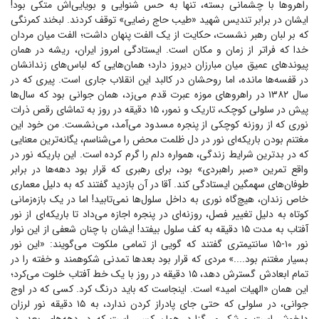
راهرو‌ها با چشمانی بسته، تنها به حس شنوایی و بویایی‌اش متکی بود!
ایشان در برابر تندیس شهید «طیب حاج رضایی» توقف کردند. لبخند کمرنگی
که بر لبان رهبر نشست، حکایت از یک الفت پنهان داشت؛ الفت میان مردان
خدا که فراتر از زمان و مکان است. ایستادگی امروز ایران، ریشه در همان
پیوند‌های عمیق میان مبارزان دیروز دارد؛ همان‌هایی که لباس‌های زندانشان
در قفسه‌ها مانده، اما روحشان در کالبد این انقلاب جاری است. پیری که در
سال ۱۳۸۲ در راهرو‌های موزه عبرت قدم می‌زد، همان جوانی بود که سال‌ها
پیش در سلولی کوچک، تاریک و نمور، ۱۵ دقیقه در روز به تماشای رقص ذرات
نوری که از روزنه کوچکی از پنجره مسدود می‌آمد، می‌نشست. من خود این
مغتنم بودن باریکه‌ای نور در دل ظلمت محض را می‌شناسم، یگانه‌ترین معنایی
که در بدترین شرایط زندگی، همواره دلم را گرم کرده است. این باریکه نور در
واقع تمرین «صبر راهبردی» بود، برای رهبری که قرار بود دهه‌ها در برابر
طوفان‌های سهمگین ایستادگی کند. آقا در آن بازدید گفتند که به دلیل معماری
خاص زندان، هیچ‌گاه نوری به داخل سلول‌ها نمی‌تابید! اما در یک بازه‌زمانی
کوتاه به دلیل تغییر فصل، روزنه‌ای در پنجره اجازه می‌داد تا باریکه‌ای از نور
آفتاب به مدت ۱۵ دقیقه به کف سلول بیفتد! ایشان با چنان شعفی از این نوار
نور ۱۰-۱۵ سانتیمتری گفتند که گویی از تمامی ملکوت می‌گویند: «این نور
بسیار مغتنم بود....» مردی که قرار بود بعد‌ها تمدنی شکوهمند و خفته را در
تمام ابعادش گسترش دهد، ۱۵ دقیقه در روز با یک خط آفتاب خلوت می‌کرد؛
این همان «الهیات امید» است. اینجاست که باید درنگ کرد. کسی که در اوج
جوانی، در سلولی که حتی جای پادراز کردن ندارد، به ۱۵ دقیقه نور لرزان