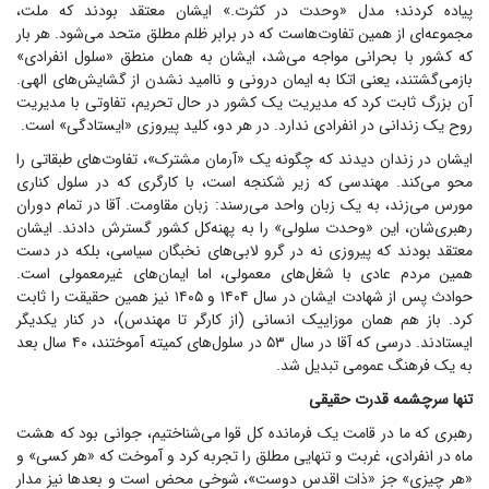
پیاده کردند؛ مدل «وحدت در کثرت.» ایشان معتقد بودند که ملت،
مجموعه‌ای از همین تفاوت‌هاست که در برابر ظلم مطلق متحد می‌شود. هر بار
که کشور با بحرانی مواجه می‌شد، ایشان به همان منطق «سلول انفرادی»
بازمی‌گشتند، یعنی اتکا به ایمان درونی و ناامید نشدن از گشایش‌های الهی.
آن بزرگ ثابت کرد که مدیریت یک کشور در حال تحریم، تفاوتی با مدیریت
روح یک زندانی در انفرادی ندارد. در هر دو، کلید پیروزی «ایستادگی» است.
ایشان در زندان دیدند که چگونه یک «آرمان مشترک»، تفاوت‌های طبقاتی را
محو می‌کند. مهندسی که زیر شکنجه است، با کارگری که در سلول کناری
مورس می‌زند، به یک زبان واحد می‌رسند: زبان مقاومت. آقا در تمام دوران
رهبری‌شان، این «وحدت سلولی» را به پهنه‌کل کشور گسترش دادند. ایشان
معتقد بودند که پیروزی نه در گرو لابی‌های نخبگان سیاسی، بلکه در دست
همین مردم عادی با شغل‌های معمولی، اما ایمان‌های غیرمعمولی است.
حوادث پس از شهادت ایشان در سال ۱۴۰۴ و ۱۴۰۵ نیز همین حقیقت را ثابت
کرد. باز هم همان موزاییک انسانی (از کارگر تا مهندس)، در کنار یکدیگر
ایستادند. درسی که آقا در سال ۵۳ در سلول‌های کمیته آموختند، ۴۰ سال بعد
به یک فرهنگ عمومی تبدیل شد.
تنها سرچشمه قدرت حقیقی
رهبری که ما در قامت یک فرمانده کل قوا می‌شناختیم، جوانی بود که هشت
ماه در انفرادی، غربت و تنهایی مطلق را تجربه کرد و آموخت که «هر کسی» و
«هر چیزی» جز «ذات اقدس دوست»، شوخی محض است و بعد‌ها نیز مدار