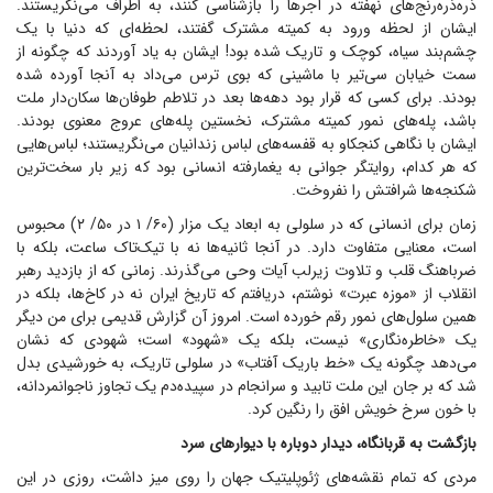
ذره‌ذره‌رنج‌های نهفته در آجر‌ها را بازشناسی کنند، به اطراف می‌نگریستند.
ایشان از لحظه ورود به کمیته مشترک گفتند، لحظه‌ای که دنیا با یک
چشم‌بند سیاه، کوچک و تاریک شده بود! ایشان به یاد آوردند که چگونه از
سمت خیابان سی‌تیر با ماشینی که بوی ترس می‌داد به آنجا آورده شده
بودند. برای کسی که قرار بود دهه‌ها بعد در تلاطم طوفان‌ها سکان‌دار ملت
باشد، پله‌های نمور کمیته مشترک، نخستین پله‌های عروج معنوی بودند.
ایشان با نگاهی کنجکاو به قفسه‌های لباس زندانیان می‌نگریستند؛ لباس‌هایی
که هر کدام، روایتگر جوانی به یغمارفته انسانی بود که زیر بار سخت‌ترین
شکنجه‌ها شرافتش را نفروخت.
زمان برای انسانی که در سلولی به ابعاد یک مزار (۶۰/ ۱ در ۵۰/ ۲) محبوس
است، معنایی متفاوت دارد. در آنجا ثانیه‌ها نه با تیک‌تاک ساعت، بلکه با
ضرباهنگ قلب و تلاوت زیرلب آیات وحی می‌گذرند. زمانی که از بازدید رهبر
انقلاب از «موزه عبرت» نوشتم، دریافتم که تاریخ ایران نه در کاخ‌ها، بلکه در
همین سلول‌های نمور رقم خورده است. امروز آن گزارش قدیمی برای من دیگر
یک «خاطره‌نگاری» نیست، بلکه یک «شهود» است؛ شهودی که نشان
می‌دهد چگونه یک «خط باریک آفتاب» در سلولی تاریک، به خورشیدی بدل
شد که بر جان این ملت تابید و سرانجام در سپیده‌دم یک تجاوز ناجوانمردانه،
با خون سرخ خویش افق را رنگین کرد.
بازگشت به قربانگاه، دیدار دوباره با دیوار‌های سرد
مردی که تمام نقشه‌های ژئوپلیتیک جهان را روی میز داشت، روزی در این