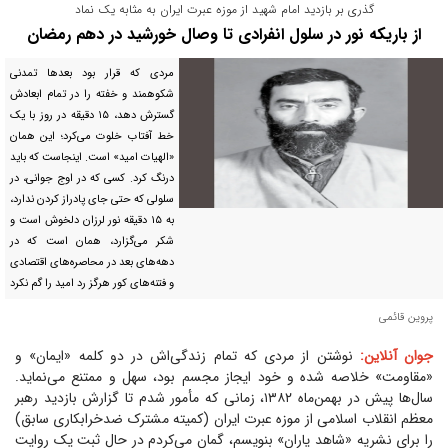
گذری بر بازدید امام شهید از موزه عبرت ایران به مثابه یک نماد
از باریکه نور در سلول انفرادی تا وصال خورشید در دهم رمضان
مردی که قرار بود بعد‌ها تمدنی
شکوهمند و خفته را در تمام ابعادش
گسترش دهد، ۱۵ دقیقه در روز با یک
خط آفتاب خلوت می‌کرد؛ این همان
«الهیات امید» است. اینجاست که باید
درنگ کرد. کسی که در اوج جوانی، در
سلولی که حتی جای پادراز کردن ندارد،
به ۱۵ دقیقه نور لرزان دلخوش است و
شکر می‌گزارد، همان است که در
دهه‌های بعد در محاصره‌های اقتصادی
و فتنه‌های کور هرگز رد امید را گم نکرد
پروین قائمی
جوان آنلاین:
نوشتن از مردی که تمام زندگی‌اش در دو کلمه «ایمان» و
«مقاومت» خلاصه شده و خود ایجاز مجسم بود، سهل و ممتنع می‌نماید.
سال‌ها پیش در بهمن‌ماه ۱۳۸۲، زمانی که مأمور شدم تا گزارش بازدید رهبر
معظم انقلاب اسلامی از موزه عبرت ایران (کمیته مشترک ضدخرابکاری سابق)
را برای نشریه «شاهد یاران» بنویسم، گمان می‌کردم در حال ثبت یک روایت