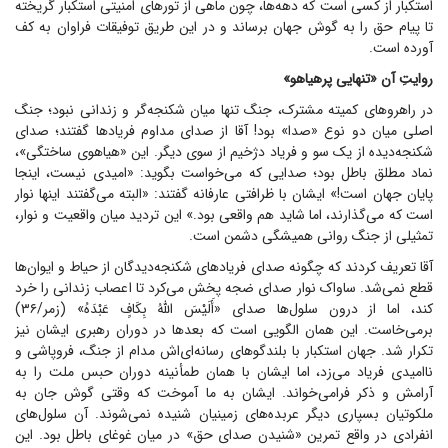
استکبار از کسی است که دهه‌ها، چون ماهی از تور‌های امنیتی استکبار گریخته
تا پیام حق را به گوش جهان برساند و در این طریق توفیقات فراوان به کف
آورده است.
روایتِ آن «تنهایی پرهیاهو»
در راهرو‌های کمیته مشترک، جنگ تنها میان شکنجه‌گر و زندانی نبود؛ جنگ
اصلی میان دو نوع «صدا» بود! آقا از صدای مداوم فریاد‌ها گفتند؛ صدای
شکنجه‌دیده از یک سو و فریاد دژخیم از سوی دیگر. این «هیاهوی ساختگی»،
نماد مطلق باطل بود؛ صدایی که می‌خواست بگوید: «امیدی نیست، اینجا
پایان جهان است!» ایشان با ظرافتی عارفانه گفتند: «البته می‌گفتند اینها نوار
است که می‌گذارند، اما شاید هم واقعی بود.» این تردید میان واقعیت و نوار،
تمثیلی از جنگ روانی همیشگی دشمن است.
آقا تعریف کردند که چگونه صدای فریاد‌های شکنجه‌دیدگان از حیاط و ایوان‌ها
قطع نمی‌شد. ساواک نوار صدای ضجه پخش می‌کرد تا اعصاب زندانی را خرد
کند، اما از درون سلول‌ها صدای «أَلَیْسَ اللَّهُ بِکَافٍ عَبْدَهُ» (زمر/۳۶)
برمی‌خاست. این همان الگویی است که بعد‌ها در دوران رهبری ایشان نیز
تکرار شد. جهان استکبار با بلندگو‌های رسانه‌ای‌اش مدام از جنگ، فروپاشی و
ناامیدی فریاد می‌زد، اما ایشان با همان طمأنینه دوران حبس ملت را به
آرامش و ذکر فرامی‌خواند. ایشان به ما آموخت که وقتی گوش جان به
ملکوتیان بسپاری دیگر عربده‌های زمینیان شنیده نمی‌شوند. آن سلول‌های
انفرادی در واقع تمرین «شنیدن صدای حق» در میان غوغای باطل بود. این