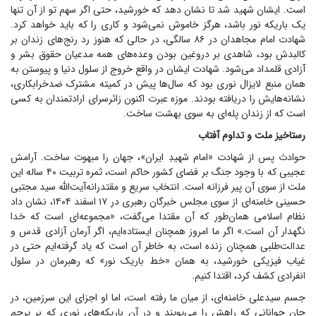
است. ایشان شهید شد تا نشان دهد که خورشید، حتی اگر سهم تو از آن تنها
یک باریکه نور باشد، هرگز خاموش نمی‌شود و کاری را که باید خواهد کرد.
شهادت امام مجاهدان در ۸۶ سالگی، در حالی که هنوز رد رنج‌های زندان بر
کالبدش بود، شاهدی بر دروغین بودن وعده‌های همه مدعیان حقوق بشر و
آزادی قلمداد می‌شود. شهادت ایشان در واقع خروج از سلول دنیا و پیوستن به
همان منبع لایزال نوری بود که سال‌ها پیش در کمیته مشترک ضدخرابکاری،
نشانه‌هایش را دریافته بودند. موزه عبرت اکنون زائر‌سرای ارادتمندان به کسی
است که از زندان پله‌ای به سوی بهشت ساخت.
رستاخیز ملت و تداوم آفتاب
حوادث پس از شهادت «امام شهیدِ ایران»، جهان را مبهوت ساخت. آرامش
عجیبی که با وجود جنگ بر فضای کشور حاکم است، ثمره تربیت ۴۰ ساله این
ملت از سوی آن پیر فرزانه است. انتخاب سریع و مقتدرانه‌آیت‌الله سید مجتبی
حسینی خامنه‌ای از سوی مجلس خبرگان رهبری در ۱۷ اسفند ۱۴۰۴، نشان داد
نظام اسلامی همان‌طور که آن مقتدا می‌گفت، «مجموعه‌ای است که خدا
نگهدار آن است.» اگر ما امروز همچنان ایستاده‌ایم، اگر آرمان آزادی قدس و
عدالت‌طلبی همچنان زنده است، به خاطر آن است که یاد گرفته‌ایم حتی در
غیاب فیزیکی خورشید، به همان «خط باریک نور» که رهبرمان در سلول
انفرادی کشف کرد، اقتدا کنیم.
جسم سیدعلی خامنه‌ای، از میان ما رفته است، اما او اجزای این سرزمین، در
جان جوانانی که راهش را می‌پویند و در آن باریکه‌های نوری که بر پرچم