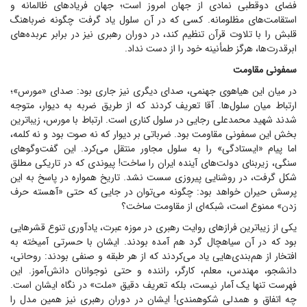
فضای دوقطبی نمادی از جهان امروز است؛ جهان فریاد‌های ظالمانه و
استقامت‌های مظلومانه. کسی که در آن سلول یاد گرفت چگونه ضرباهنگ
قلبش را با تلاوت قرآن تنظیم کند، در دوران رهبری نیز در برابر عربده‌های
ابرقدرت‌ها، هرگز طمأنینه خود را از دست نداد.
سمفونی مقاومت
در میان این هیاهوی جهنمی، صدای دیگری نیز جاری بود: صدای «مورس»؛
ارتباط میان سلول‌ها. آقا تعریف کردند که از طریق ضربه به دیوار، متوجه
شدند شهید محمدعلی رجایی در سلول کناری است. ارتباط با مورس، زیباترین
بخش این سمفونی مقاومت بود. ضرباتی بر دیوار که نه صوت بود و نه کلمه،
اما پیام «ایستادگی» را به سلول مجاور منتقل می‌کرد. این گفت‌و‌گو‌های
سنگی، زیربنای دولت‌های آینده ایران را ساخت! پیوندی که در تاریکی مطلق
شکل گرفت، در روشنایی پیروزی سست نشد. تاریخ همواره در پاسخ به این
پرسش حیران خواهد بود: چگونه می‌توان در جایی که حتی «آهسته حرف
زدن» ممنوع است، شبکه‌ای از مقاومت ساخت؟
یکی از زیباترین فراز‌های روایت رهبری در موزه عبرت، یادآوری تنوع قشر‌هایی
بود که در آن سیاهچال گرد هم آمده بودند. ایشان با حسرتی آمیخته به
افتخار از هم‌بندی‌هایی یاد می‌کردند که از هر طبقه و صنفی بودند: روحانی،
دانشجو، مهندس، معلم، کارگر، راننده و حتی نوجوانان دانش‌آموز. این
فهرست تنها یک آمار نیست، بلکه تعریف دقیق «ملت» در نگاه ایشان است.
چه اتفاق و همدلی شکوهمندی! ایشان در دوران رهبری نیز همین مدل را