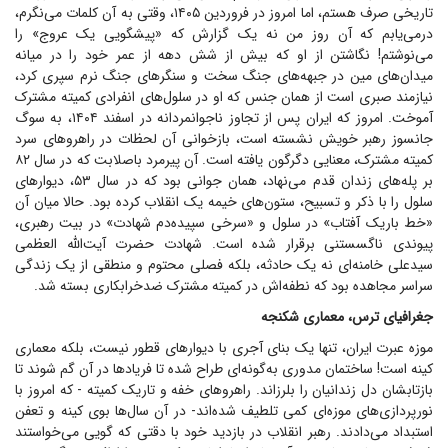
تاریخی صرف هستم، اما امروز در فروردین ۱۴۰۵، وقتی به آن کلمات می‌نگرم،
درمی‌یابم که آن روز من نه یک گزارش که «پیشگویی یک عروج» را
می‌نوشتم! نگاشتن از او که بیش از شش دهه از عمر خود را در میانه
میدان‌های مین در جبهه‌های جنگ سخت و سنگر‌های جنگ نرم سپری کرد،
نیازمند صبری است از همان جنس که او در سلول‌های انفرادی کمیته مشترک
آموخت. امروز که ایران پس از تجاوز ناجوانمردانه در اسفند ۱۴۰۴، به سوگ
جانسوز رهبر خویش نشسته است، بازخوانی آن لحظات در راهرو‌های سرد
کمیته مشترک، معنایی دگرگون یافته است. آن پیرمرد باصلابت که در سال ۸۲
بر پله‌های زندان قدم می‌نهاد، همان جوانی بود که در سال ۵۳، دیوار‌های
سلول را با ذکر و تسبیح، ستون‌های خیمه یک انقلاب کرده بود. حالا میان آن
«خط باریک آفتاب» در سلول و «سرخی سپیده‌دم شهادت» در بیت رهبری،
پیوندی ناگسستنی برقرار شده است. شهادت حضرت آیت‌الله العظمی
سیدعلی خامنه‌ای نه یک حادثه، بلکه فصلی محتوم و منطقی از یک زندگی
سراسر مجاهده بود که نطفه‌اش در کمیته مشترک ضدخرابکاری بسته شد.
جغرافیای ترس، معماری شکنجه
موزه عبرت ایران، تنها یک بنای آجری با دیوار‌های قطور نیست، بلکه معماری
کینه است! ساختمان مدوری به‌گونه‌ای طراح شده تا فریاد‌ها در آن گم شوند تا
بازتابشان دل زندانیان را بلرزاند. راهرو‌های خفه و تاریک کمیته - که امروز با
نورپردازی‌های موزه‌ای کمی تلطیف شده‌اند- در آن سال‌ها بوی کینه و تعفن
استبداد می‌دادند. رهبر انقلاب در بازدید خود با دقتی که گویی می‌خواستند