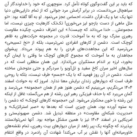
که باید بر این گفت‌وگوی کوتاه تأمل کرد. منوچهری که خود را خداوندگار آن
سیاهچال می‌دانست، در برابر آرامش مرد جوانی که از تمام دارایی‌های دنیا
تنها یک عبا و یک قرآن داشت، احساس عجز می‌نمود. او به آقا گفته بود: «تو
مثل ماهی از دست بازجو لیز می‌خوری! تک‌تک کارهایت چیزی نیست، اما
مجموعش... خدا می‌داند که چیست!.» این اعتراف دشمن، چکیده مقاومت
رهبری سترگ بود که به ما آموخت: قدرت در مجموعه حرکت‌های به ظاهر
کوچک است. دشمن از کار‌های انفرادی نمی‌ترسید، بلکه از «نخ تسبیحی»
می‌ترسید که این مجاهدت‌های فردی را به هم پیوند می‌داد. پیشوای
مجاهدان به ما آموخت که مجموع کار‌های کوچک ما وقتی با ایمان گره
بخورد، لرزه بر اندام مستکبران می‌اندازد. این همان منطقی است که در
سال‌های اخیر سران کاخ سفید و تل‌آویو را سردرگم و حتی متوحش ساخته
است. دشمن در آن روز فهمید که با یک «جسم» طرف نیست، بلکه با روحی
طرف است که دیوار‌های زندان برایش معنا ندارد. امروز که به حوادث اسفند
۱۴۰۴ می‌نگریم، می‌بینیم که دشمن هنوز هم از همان «مجموعه» می‌ترسد و
گمان می‌برد که با حذف فیزیکی رهبر این رشته از هم می‌گسلد؛ غافل از اینکه
این رشته با خون محکم‌تر می‌شود. این «مجموعه کار‌های کوچک» که دشمن را
به ستوه آورده بود، همان چیزی است که بعد‌ها به «صبر استراتژیک» و
«مدیریت شبکه‌ای مقاومت» در منطقه تبدیل شد. دشمن صهیونیستی و
امریکایی در اسفند ۱۴۰۴ نیز با همین مشکل مواجه بود. آنها نمی‌توانستند
بپذیرند که چگونه یک پیر زاهد از میان دیوار‌های بیت رهبری، تمام نقشه‌های
خاورمیانه‌ای آنها را نقش بر آب می‌کند! شهادت آن رادمرد در واقع انتقام