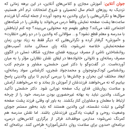
جوان آنلاین:
آموزش مجازی و کلاس‌های آنلاین، در این برهه زمانی که
نزدیک به روز‌های اتمام سال تحصیلی و شروع امتحانات ترم آخر هستیم،
سؤال‌ها و نگرانی‌هایی را برای والدین به وجود آورده از جمله اینکه، آیا فرزندم
ساعت‌ها پشت صفحه نمایش واقعاً درس می‌خواند یا وقتش را در شبکه‌های
اجتماعی تلف می‌کند؟ چطور بفهمم چه محتوایی می‌بیند؟ چه کنم ارتباطش
با مدرسه و معلم قطع نشود؟ و... سؤالاتی که والدین را در دو راهی «نظارت»
و «آموزش» گرفتار کرده و نگرانی‌هایی که دیگر فقط به زیاد بودن زمان
صفحه‌نمایش خلاصه نمی‌شود، بلکه پای مسائلی مانند آسیب‌های
روانشناختی ناشی از مصرف بی‌رویه فضای مجازی، شکاف نسلی در الگوی
مصرف رسانه‌ای و ناتوانی خانواده‌ها در ایفای نقش نظارتی مؤثر را به میان
آورده‌است. در گفت‌و‌گو با دکتر امین حشمتی، مشاور و مترجم کتب
روانشناسی کودک‌و‌نوجوان و محمدجواد شجری، کارشناس سواد رسانه‌ای،
ابعاد مختلف این بحران و چالش‌ها را بررسی کردیم تا برای والدینی پاسخ
بیابیم که نه می‌خواهند فرزندشان از آموزش باز بماند و نه می‌خواهند آرامش
و سلامت روان‌شان فدای یک صفحه نورانی شود. دکتر حشمتی تأکید
می‌کند، والدین نباید به بهانه غیرحضوری بودن مدرسه، خود را از چرخه
ارتباط با معلمان و مشاوران کنار بکشند. به باور او، وقتی فرزند پشت صفحه
گوشی و تبلت نشسته، این والدین هستند که باید به‌طور مستمر جویای
وضعیت روحی و کیفیت یادگیری فرزندشان باشند. اما نقش مدرسه هم
کمرنگ نمی‌شود؛ مدارس موظف‌اند فراتر از برگزاری کلاس‌های درسی،
برنامه‌ای «مدون برای سلامت روان دانش‌آموزان» طراحی کنند. برنامه‌ای که