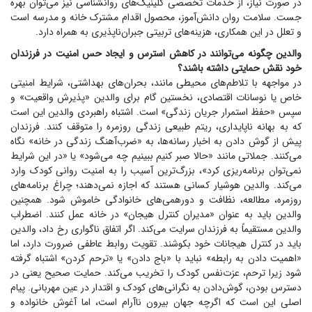
در صورت نیاز، از خدمات تخصصی کلینیک‌های روانشناسی نیز می‌توان بهره
جست. سلامت روان دانش‌آموز، محصول اقدام مشترک خانه و مدرسه است
و تعلل در این همکاری، هزینه‌های تربیتی جبران‌ناپذیری به همراه دارد.
والدین چگونه می‌توانند در کاهش استرس و ایجاد حس امنیت در فرزندان
خود نقش حمایتی داشته باشند؟
در مواجهه با تلاطم‌های محیطی مانند، بحران‌های بهداشتی، شرایط امنیتی
خاص یا نوسانات اقتصادی، نخستین گام برای والدین «پذیرش واقعیت» و
سپس «حفظ استمرار جریان زندگی» است. اشتباه راهبردی والدین این است
که به بهانه ناپایداری، ریتم طبیعی زندگی روزمره را متوقف کنند. فرزندان
پیش از گوش دادن به اخبار رسانه‌ها، به «ضرب‌آهنگ زندگی در خانه» نگاه
می‌کنند. جملاتی مانند «حالا صبر کنیم ببینیم چه می‌شود» یا «در این شرایط
نمی‌توان برنامه‌ریزی کرد»، بزرگ‌ترین آسیب را به امنیت روانی کودک وارد
می‌کند. والدین هوشیار کسانی هستند که اجازه نمی‌دهند؛ چراغ برنامه‌های
روزمره، مطالعه، نظافت و دورهمی‌های خانوادگی خاموش شود. همچنین
والدین باید به عنوان «مدیران کنترل هیجان» در خانه عمل کنند. اضطراب
والدین مستقیماً به فرزندان سرایت می‌کند. اگر اتفاق ناگواری رخ داد، والدین
باید در کنترل هیجانات خود بکوشند. تقویت روابط عاطفی ضرورت دارد، اما
«اهمیت دادن به رابطه» نباید با «باج دادن» یا «ترحم کردن» اشتباه گرفته
شود زیرا ترحم، عزت‌نفس کودک را تخریب می‌کند. حمایت صحیح یعنی در
دسترس بودن، گوش‌دادن به نگرانی‌های کودک و اقتدار در عین مهربانی. پیام
اصلی این است که اگرچه جهان بیرون ناآرام است، اما آغوش خانواده و