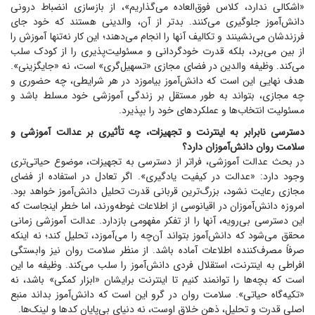
«اشکالی ندارد، کلاس فوق‌العاده می‌گذاریم»، از بازسازی انضباط درونی
دانش‌آموز جلوگیری می‌کنند. بدتر از آن، والدینی هستند که خود جای
فرزندشان می‌نشینند و تکالیف آنها را انجام می‌دهند؛ این کار نه‌تنها آموزش را
از بین می‌برد، بلکه قدرت خودگردانی و مسئولیت‌پذیری را از کودک سلب
می‌کند. وظیفه والدین در فضای مجازی «تسهیل‌گری» است، نه «جایگزینی».
هدف نهایی این است که دانش‌آموز بیاموزد در هر شرایطی، چه حضوری و
چه مجازی، بتواند به طور مستقل بر زندگی آموزشی خود مسلط باشد و
مسئولیت انتخاب‌ها و عملکرد‌های خود را بپذیرد.
دسترسی نابرابر به اینترنت و تجهیزات، چه تأثیری بر عدالت آموزشی و
سلامت روان دانش‌آموزان دارد؟
در بحث عدالت آموزشی، فراتر از دسترسی به تجهیزات، موضوع حیاتی‌تری
وجود دارد: «عدالت در کیفیت یادگیری». اگر تعادل در استفاده از فضای
مجازی رعایت نشود، بزرگ‌ترین قربانی قدرت تحلیل دانش‌آموز خواهد بود.
امروزه دانش‌آموزان در اقیانوسی از اطلاعات غوطه‌ورند، اما خطر اینجاست که
این دسترسی بی‌رویه، آنها را از تفکر مفهومی بازدارد. عدالت آموزشی زمانی
محقق می‌شود که دانش‌آموز بتواند آن‌چه را می‌آموزد، تحلیل کند؛ نه اینکه
صرفاً مصرف‌کننده اطلاعات آماده باشد. از منظر سلامت روان نیز وابستگی
افراطی به اینترنت، استقلال فردی دانش‌آموز را سلب می‌کند. وظیفه ما این
است که بچه‌ها را توانمند کنیم تا اینترنت برایشان «ابزار کمکی» باشد، نه
«تکیه‌گاه حیاتی». سلامت روان در گرو این است که دانش‌آموز بداند منبع
اصلی قدرت و تحلیل، ذهن خلاق اوست، نه دنیای بی‌پایان کد‌ها و لینک‌ها.