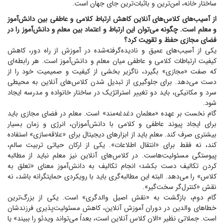
ساختار خانه، امن‌ترین و باثبات‌ترین جای جهان است.
از آسیب‌های کلاس‌های آنلاین کاهش ارتباط کلامی و عاطفی بین دانش‌آموز
و معلم است. چگونه می‌توان این ارتباط و اعتماد بین معلم و دانش‌آموز را در
فضای مجازی حفظ و تقویت کرد؟
یکی از آسیب‌های عمیق و نادیده‌گرفته‌شده در آموزش از راه دور، کاهش
کیفیت ارتباطات کلامی و عاطفی میان معلم و دانش‌آموز است. هر رابطه‌ای
که صفت «مجازی» بگیرد، ناگزیر بخشی از کیفیت و صمیمیت خود را از
دست می‌دهد. برای جلوگیری از تبدیل شدن کلاس‌های آنلاین به محیطی
سرد و مکانیکی، باید دو تغییر استراتژیک در ساختار خانواده و مدرسه ایجاد
شود.
گام نخست بر عهده «معلمان دغدغه‌مند» است. معلم در فضای مجازی باید
برای ایجاد پیوند عاطفی و کلامی با دانش‌آموزان، انرژی و زمان بسیار
بیشتری صرف کند. معلم باید از ابزار‌های دیجیتال برای «علاقه‌سازی» استفاده
کند، نه فقط برای «انتقال اطلاعات». یکی از ارکان حیاتی تربیت سالم،
پیوستگی مسئولیت‌هاست. در کلاس‌های آنلاین نیز معلم نباید از مطالبه
کردن تکالیف دست بکشد؛ انجام تکالیف به دانش‌آموز معنای «تعلق به
کلاس» را می‌دهد. البته این مطالبه‌گری باید با رویکردی حمایتگرانه باشد، نه
نقش «کنترل‌گر سخت‌گیر».
گام دوم، بازگشت به «نقش اصیل والدگری» است. یکی از بزرگ‌ترین
خطا‌های والدین در دوران آموزش آنلاین، کاهش مسئولیت‌پذیری فرزندشان
است. جملاتی نظیر «الان کلاس آنلاین است، بعداً می‌تواند ویدئو را ببیند» یا