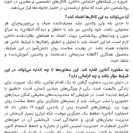
امروزه در شبکه‌های اجتماعی داخلی، کانال‌های تخصصی و معتبری در حوزه
روانشناسی دایر شده که منابع ارزشمندی در اختیار خانواده‌ها قرار می‌دهند.
آیا می‌توانند به این کانال‌ها اعتماد کنند؟
تا حدی بله ولی والدین نباید مصرف‌کننده صرف و بی‌چون‌وچرای هر
محتوایی باشند. خود والدین نیز باید با «تعقل و دیدگاه انتقادی» به سراغ
متون و ویدئو‌های روانشناسی بروند. اعتماد به فضا‌های نظارت‌شده داخلی
لازم است، اما این اعتماد باید با تحلیل و انطباق راهکار‌ها با شرایط خاص هر
خانواده همراه باشد. در نهایت، سلامت روان دانش‌آموز در این شرایط،
محصول همکاری آگاهانه مدرسه‌ای دغدغه‌مند و والدینی آموزش‌دیده و
منتقد است.
به مشاوره آنلاین اشاره شد. این مشاوره‌ها تا چه اندازه می‌تواند در این
شرایط مؤثر باشد و چه الزاماتی دارد؟
در دنیای مدرن، مشاوره گرفتن نه یک اقدام لوکس، بلکه یک ضرورت برای
زندگی باکیفیت است. یکی از ویژگی‌های بنیادین انسان، قدرت «تطبیق با
شرایط جدید» است. در شرایطی که محدودیت‌های محیطی امکان دیدار‌های
حضوری را سلب می‌کند، باید از بستر‌های جایگزین برای حفظ سلامت روان
بهره برد. پژوهش‌های گسترده پس از پاندمی کووید-۱۹ نشان داد که
«مشاوره آنلاین» نه‌فقط یک جایگزین موقت، بلکه ابزاری بسیار اثربخش در
مدیریت بحران‌های فردی و خانوادگی است. اثربخشی آن در حوزه‌های
«کنترل اضطراب»، «مدیریت استرس ناشی از بحران» و «حفظ انسجام کانون
خانواده» به اثبات رسیده است. زمانی که والدین از طریق این پلتفرم‌ها