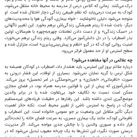
درک می‌کنند. زمانی که کلاس درس از مدرسه به محیط خانه منتقل می‌شود،
کودک به سرعت درمی‌یابد که نظم طبیعی زندگی دچار اختلال شده است. او
متوجه می‌شود دلیلی ناخوشایند - خواه بیماری، آلودگی هوا یا محدودیت‌های
دیگر- باعث شده تا ریتم همیشگی زندگی‌اش برهم بخورد. این تغییر ناگهانی
در «سبک زندگی» و از دست دادن تعاملات چهره‌به‌چهره با هم‌سالان، اولین
بذر اضطراب را در دل دانش‌آموز می‌کارد. وقتی ریتم زندگی برهم می‌خورد،
امنیت روانی کودک که در گرو «نظم و پیش‌بینی‌پذیری» است، متزلزل شده و
سطح استرس او از حد معمول فراتر می‌رود.
چه علائمی در آنها مشاهده می‌شود؟
درباره علائم بروز این استرس، باید هشدار داد، اضطراب در کودکان همیشه به
شکل ترس یا گریه نمایان نمی‌شود. بسیاری از اوقات، این فشار درونی به
صورت «نافرمانی»، «لجبازی» و «بی‌حوصلگی در امر تحصیل» بروز می‌کند.
دانش‌آموزی که پیش از این با قوانین مدرسه همراه بود، در فضای مجازی
ممکن است نسبت به تکالیف خود بی‌تفاوت شده یا در برابر والدین
موضع‌گیری تندی داشته باشد. این رفتار‌ها در حقیقت فریاد‌های غیرمستقیم
کودک در پاسخ به استرس ناشی از تغییر محیط است. نکته حائز اهمیت
دیگر، تأثیر متقابل این وضعیت بر جو عمومی خانواده است. این اضطراب و
نافرمانی کودک، مانند یک بیماری مسری، به سرعت فضای خانه را تحت‌تأثیر
قرار داده و صبوری والدین را با چالش جدی مواجه می‌کند. اگر مدیریت
درستی صورت نگیرد، این تنش‌ها به یک چرخه معیوب تبدیل می‌شود که در