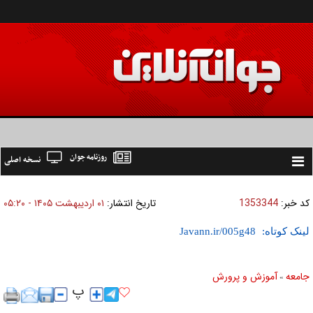
روزنامه جوان
نسخه اصلی
Toggle
navigation
کد خبر:
1353344
تاریخ انتشار:
۰۱ ارديبهشت ۱۴۰۵ - ۰۵:۲۰
لینک کوتاه:
جامعه
آموزش و پرورش
»