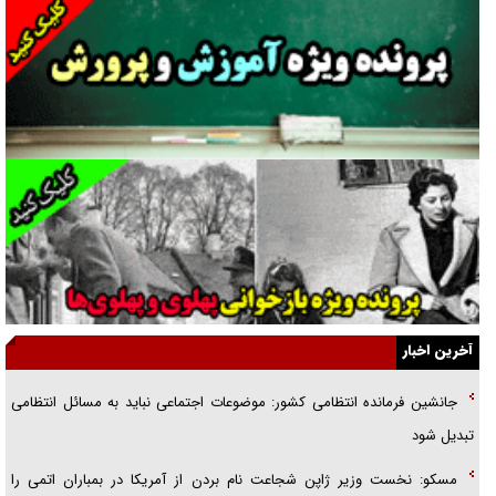
دنده دولت به واگذاری مسئله‌دار ایران‌خودرو/ خصوصی‌سازی یا انحصار؟
غریزه‌ی بقا و آقای باقی و رفقا
جراحی‌های زیبایی با مدرک فوق‌دیپلم! + گفت‌وگو با متهم
گفت‌وگو با همسر یکی از شهدای جنگ رمضان/ پیکر بی‌سر شهید را از
انگشت‌های پا شناسایی کردیم
نسلی که آنلاین الگو می‌گیرد
گفت‌وگو با آیت‌الله جاودان/ جفای مخالفان مکانت معنوی رهبر شهید را
ارتقا می‌داد
آخرین اخبار
راننده مست به قانون می‌خندد
جانشین فرمانده انتظامی کشور: موضوعات اجتماعی نباید به مسائل انتظامی
همه آقای دوربینی شده‌ایم!
تبدیل شود
قصه ناتمام سرویس مدارس
مسکو: نخست وزیر ژاپن شجاعت نام بردن از آمریکا در بمباران اتمی را