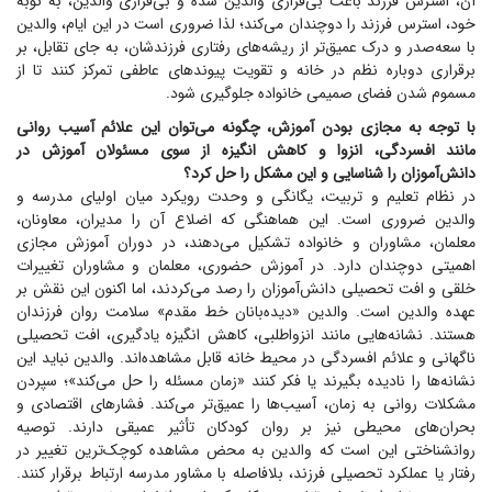
آن، استرس فرزند باعث بی‌قراری والدین شده و بی‌قراری والدین، به نوبه
خود، استرس فرزند را دوچندان می‌کند؛ لذا ضروری است در این ایام، والدین
با سعه‌صدر و درک عمیق‌تر از ریشه‌های رفتاری فرزندشان، به جای تقابل، بر
برقراری دوباره نظم در خانه و تقویت پیوند‌های عاطفی تمرکز کنند تا از
مسموم شدن فضای صمیمی خانواده جلوگیری شود.
با توجه به مجازی بودن آموزش، چگونه می‌توان این علائم آسیب روانی
مانند افسردگی، انزوا و کاهش انگیزه از سوی مسئولان آموزش در
دانش‌آموزان را شناسایی و این مشکل را حل کرد؟
در نظام تعلیم و تربیت، یگانگی و وحدت رویکرد میان اولیای مدرسه و
والدین ضروری است. این هماهنگی که اضلاع آن را مدیران، معاونان،
معلمان، مشاوران و خانواده تشکیل می‌دهند، در دوران آموزش مجازی
اهمیتی دوچندان دارد. در آموزش حضوری، معلمان و مشاوران تغییرات
خلقی و افت تحصیلی دانش‌آموزان را رصد می‌کردند، اما اکنون این نقش بر
عهده والدین است. والدین «دیده‌بانان خط مقدم» سلامت روان فرزندان
هستند. نشانه‌هایی مانند انزواطلبی، کاهش انگیزه یادگیری، افت تحصیلی
ناگهانی و علائم افسردگی در محیط خانه قابل مشاهده‌اند. والدین نباید این
نشانه‌ها را نادیده بگیرند یا فکر کنند «زمان مسئله را حل می‌کند»؛ سپردن
مشکلات روانی به زمان، آسیب‌ها را عمیق‌تر می‌کند. فشار‌های اقتصادی و
بحران‌های محیطی نیز بر روان کودکان تأثیر عمیقی دارند. توصیه
روانشناختی این است که والدین به محض مشاهده کوچک‌ترین تغییر در
رفتار یا عملکرد تحصیلی فرزند، بلافاصله با مشاور مدرسه ارتباط برقرار کنند.