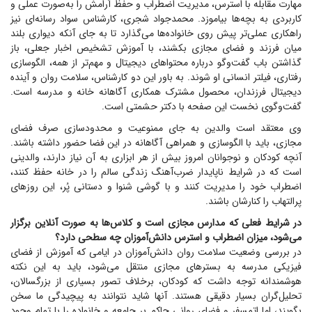
مهارت مقابله با استرس، مدیریت اضطراب و حفظ آرامش را به‌صورت عملی و
کاربردی به بچه‌ها بیاموزد. محمدجواد شجری، کارشناس سواد رسانه‌ای نیز
راهکاری عملی‌تر پیش روی خانواده‌ها می‌گذارد تا به جای آنکه دیواری بلند
میان فرزند و فضای مجازی بکشند، با آموزش تشخیص اخبار جعلی، باز
گذاشتن باب گفت‌و‌گو درباره محتوا‌های دیجیتال و مهم‌تر از همه، الگوسازی
رفتاری، فیلتر انسانی او شوند. به باور این دو کارشناس، سلامت روان و آینده
دیجیتال فرزندان، محصول مشترک همکاری آگاهانه خانه و مدرسه است.
گفت‌وگوی نخست این صفحه با دکتر حشمتی است.
وی معتقد است والدین به جای ممنوعیت و محدودسازی صرف فضای
مجازی، باید با الگوسازی و همراهی آگاهانه در این فضا حضور داشته باشند.
آنچه کودکان و نوجوانان امروز بیش از هر ابزاری به آن نیاز دارند، والدینی
است که در شرایط ناپایدار ضرب‌آهنگ زندگی سالم را در خانه حفظ کنند،
اضطراب خود را مدیریت کنند و با گوشی شنوا و دستانی پُر، این روز‌های
پرالتهاب را کنارشان باشند.
در شرایط فعلی که مدارس مجازی است و کلاس‌ها به صورت آنلاین برگزار
می‌شود، میزان اضطراب و استرس دانش‌آموزان چه سطحی دارد؟
در بررسی وضعیت سلامت روان دانش‌آموزان در ایامی که آموزش از فضای
فیزیکی مدرسه به بستر‌های مجازی منتقل می‌شود، باید به این نکته
هوشمندانه توجه داشت که کودکان، برخلاف تصور بسیاری از بزرگسالان،
تحلیل‌گران بسیار دقیقی هستند. آنها شاید نتوانند به پیچیدگی ما سخن
بگویند، اما اتمسفر و فضای روانی حاکم بر جامعه و خانواده را با تمام وجود