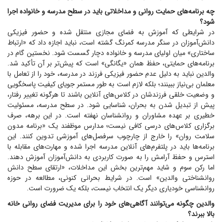
چه برنامه‌های حمایت روانی و مداخلاتی باید در سطح مدرسه و خانواده اجرا
شود؟
در شرایطی که آموزش به فضای مجازی منتقل شده و حضور فیزیکی
دانش‌آموزان در سنگر مدرسه کمرنگ گشته است، نباید اجازه داد که «ارتباط
ساختاری» میان اولیای مدرسه و خانواده دچار گسست شود. نخستین گام در
برنامه‌های حمایتی، حفظ همان «یگانگی» است که پیش‌تر بر آن تأکید شد.
والدین نباید به دلیل عدم حضور فیزیکی فرزند در مدرسه، خود را از تعامل با
معلمان بی‌نیاز ببینند؛ بلکه لازم است به طور مستمر جویای کیفیت پاسخگویی
و وضعیت خلقی فرزندشان در کلاس‌های آنلاین باشند تا هرگونه تغییر رفتار،
پیش از تبدیل شدن به بحران، شناسایی شود. در سطح مدرسه، مسئولیت
خطیری بر عهده مشاوران و روانشناسان نهفته است. در این برهه، صرف
برگزاری کلاس‌های درسی کافی نیست؛ مدارس موظفند یک «برنامه مدون
سلامت روان» را خارج از چارچوب سرفصل‌های آموزشی تدوین کنند. این
برنامه‌ها باید در پلتفرم‌های آنلاین مدرسه اجرا شده و مهارت‌های مقابله با
استرس و حفظ آرامش را به صورت کاربردی به دانش‌آموزان آموزش دهند.
اما رکن سوم و شاید مهم‌ترین بخش این مداخلات، «ارتقای سطح دانش
روانشناختی والدین» است. در شرایط بحرانی کنونی، مطالعه در حوزه
روانشناسی خودیاری دیگر یک انتخاب نیست، بلکه یک ضرورت است.
والدین چگونه می‌توانند آگاهی‌های خود را برای مدیریت فضای روانی خانه
بالا ببرند؟