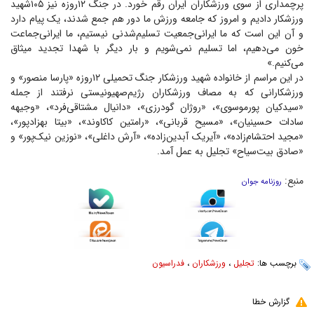
پرچمداری از سوی ورزشکاران ایران رقم خورد. در جنگ ۱۲روزه نیز ۱۰۵شهید
ورزشکار دادیم و امروز که جامعه ورزش ما دور هم جمع شدند، یک پیام دارد
و آن این است که ما ایرانی‌جمعیت تسلیم‌شدنی نیستیم، ما ایرانی‌جماعت
خون می‌دهیم، اما تسلیم نمی‌شویم و بار دیگر با شهدا تجدید میثاق
می‌کنیم.»
در این مراسم از خانواده شهید ورزشکار جنگ تحمیلی ۱۲روزه «پارسا منصور» و
ورزشکارانی که به مصاف ورزشکاران رژیم‌صهیونیستی نرفتند از جمله
«سیدکیان پورموسوی»، «روژان گودرزی»، «دانیال مشتاقی‌فرد»، «وجیهه
سادات حسینیان»، «مسیح قربانی»، «رامتین کاکاوند»، «بیتا بهزادپور»،
«مجید احتشام‌زاده»، «آیریک آبدین‌زاده»، «آرش داغلی»، «نوزین نیک‌پور» و
«صادق بیت‌سیاح» تجلیل به عمل آمد.
منبع:
روزنامه جوان
برچسب ها:
تجلیل
،
ورزشکاران
،
فدراسیون
گزارش خطا