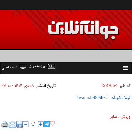
روزنامه جوان
نسخه اصلی
Toggle
navigation
کد خبر:
1337654
تاریخ انتشار:
۰۹ دی ۱۴۰۴ - ۲۳:۰۰
لینک کوتاه:
ورزش
ساير
»