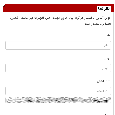
نظر شما
جوان آنلاين از انتشار هر گونه پيام حاوي تهمت، افترا، اظهارات غير مرتبط ، فحش،
ناسزا و... معذور است
نام
ایمیل
* کد امنیتی