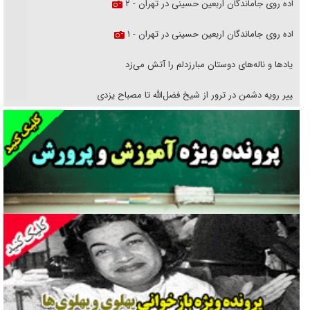
پیاده روی جاماندگان اربعین حسینی در تهران - ۲
پیاده روی جاماندگان اربعین حسینی در تهران - ۱
فریاد‌ها و ناله‌های دوستان مبارزدلم را آتش می‌زد
تغییر رویه دشمن در ترور از شیخ فضل‌الله تا مصباح یزدی
خرید قسطی اولش خنده و آخرش گریه است!
فوتبال و آن «بالا»!
راهبرد غافلگیری با نسل جدید پهپاد‌ها
جنجال پزشکان تقلبی در صنعت زیبایی
یهودی‌ها در ادبیات داستانی اروپا؛ از شکسپیر تا دیکنز
گفت‌وگو با خواهر یکی از شهدای جنگ رمضان/ خواهرم فرمانده جهادی و
اهل خدمت بی‌منت بود