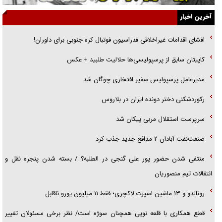
جزئیات شکنجه‌هایم فراتر از آن است که در بیان بگنجد!
آخرین اخبار
گزارش «جوان» از قوانین سخت‌گیرانه ۶ قاره در برابر یورش به پاسگاه‌های
افشای اقدامات غیراخلاقی فدراسیون فوتبال کره جنوبی برای داوران!
پلیس
کاپیتان سابق از پرسپولیسی‌ها حلالیت طلبید + عکس
تحلیل ابعاد پیام رهبر انقلاب به حزب‌الله/ مقاومت نقشه راه آینده غرب آسیا
مدیرعامل پرسپولیس سفیر افتخاری چوگان شد
رکوردشکنی دختر دونده ایران در بلاروس
سرپرست استقلال مربی پیکان شد
صنعت‌نفت آبادان ۲ مدافع جدید جذب کرد
منتفی شدن حضور پور علی گنجی در الطلبه؟ / بسته شدن پنجره نقل و
انتقالات تیم منصوریان
رونالدو و ۱۳ ماشین اسپرت لاکچری؛ فقط ۱۱ میلیون یورو ناقابل
قطع همکاری با قلعه نویی همچنان سوژه است/ نظر برخی مسئولان تغییر