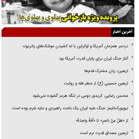
گفت‌وگو با خواهر یکی از شهدای جنگ رمضان/ خواهرم فرمانده جهادی و
اهل خدمت بی‌منت بود
جزئیات شکنجه‌هایم فراتر از آن است که در بیان بگنجد!
آخرین اخبار
گزارش «جوان» از قوانین سخت‌گیرانه ۶ قاره در برابر یورش به پاسگاه‌های
دردسر همزمان آمریکا و اوکراین با ته کشیدن موشک‌های پاتریوت
پلیس
آغاز جنگ ایران برای پایان قدرت آمریکا بود
تحلیل ابعاد پیام رهبر انقلاب به حزب‌الله/ مقاومت نقشه راه آینده غرب آسیا
اربعین؛ زبان مشترک قدم‌ها
اربعین حسینی (ع) از منظر فقه و روایت
محسن رضایی: کریدور دومی در تنگه هرمز گشوده نمی‌شود
نیویورک‌تایمز: جنگ علیه ایران یک باخت راهبردی و مایه شرم بوده است
از «هَلْ مِنْ ناصِرٍ» تا «اُمَّةً واحِدَةً»
اربعین مصداق قدرت نرم است