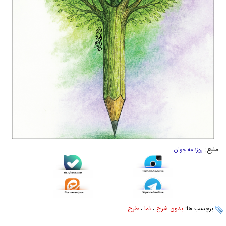
منبع:
روزنامه جوان
برچسب ها:
بدون شرح
،
نما
،
طرح