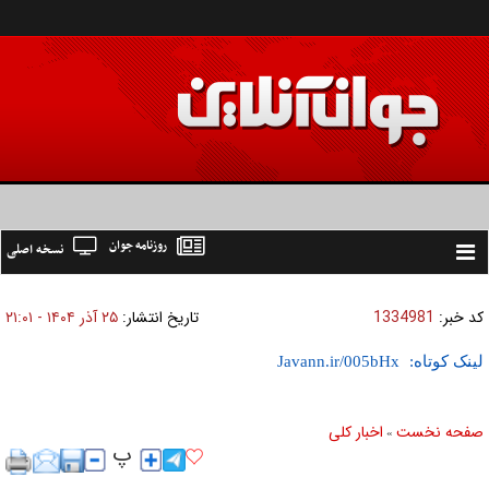
روزنامه جوان
نسخه اصلی
Toggle
navigation
کد خبر:
1334981
تاریخ انتشار:
۲۵ آذر ۱۴۰۴ - ۲۱:۰۱
لینک کوتاه:
صفحه نخست
اخبار كلی
»