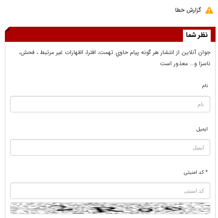
گزارش خطا
نظر شما
جوان آنلاين از انتشار هر گونه پيام حاوي تهمت، افترا، اظهارات غير مرتبط ، فحش،
ناسزا و... معذور است
نام
ایمیل
* کد امنیتی