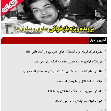
انگشت‌های پا شناسایی کردیم
نسلی که آنلاین الگو می‌گیرد
گفت‌وگو با آیت‌الله جاودان/ جفای مخالفان مکانت معنوی رهبر شهید را
ارتقا می‌داد
آخرین اخبار
راننده مست به قانون می‌خندد
بصره عراق گزینه اول استقلال برای میزبانی در آسیا باقی ماند
همه آقای دوربینی شده‌ایم!
ورزشگاه آزادی به نیم فصل نخست لیگ برتر نمی‌رسد
قصه ناتمام سرویس مدارس
واکنش علیرضا دبیر به اخراج یک کشتی‌گیر به خاطر اضافه وزن
آیا مقاومت فلسطین خلع‌سلاح می‌شود؟
فولاد راه استقلال را با رضاییان رفت
واکنش سرپرست باشگاه استقلال به انتقادات
شوک شبانه به تراکتور با حضور نکونام