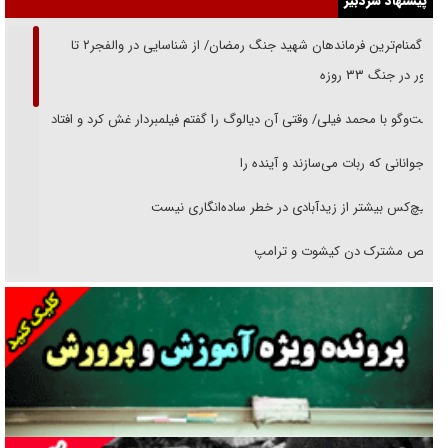
پیشنهاد سردبیر
از گمنام‌ترین فرماندهان شهید جنگ رمضان/ از شناسایی در والفجر۲ تا
حضور در جنگ ۳۳ روزه
گفت‌وگو با محمد فیلی/ وقتی آن دیالوگ را گفتم فیلمبردار غش کرد و افتاد
نوجوانانی که ربات می‌سازند و آینده را
هیچ‌کس بیشتر از زیدآبادی در خطر ساده‌انگاری نیست
رقص مشترک دن کیشوت و ترامپ
دنده دولت به واگذاری مسئله‌دار ایران‌خودرو/ خصوصی‌سازی یا انحصار؟
غریزه‌ی بقا و آقای باقی و رفقا
جراحی‌های زیبایی با مدرک فوق‌دیپلم! + گفت‌وگو با متهم
گفت‌وگو با همسر یکی از شهدای جنگ رمضان/ پیکر بی‌سر شهید را از