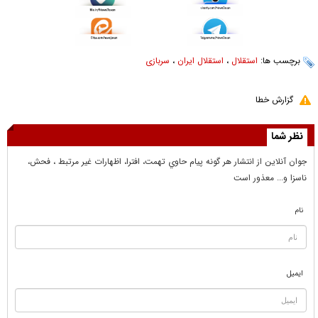
برچسب ها:
استقلال
،
استقلال ایران
،
سربازی
گزارش خطا
نظر شما
جوان آنلاين از انتشار هر گونه پيام حاوي تهمت، افترا، اظهارات غير مرتبط ، فحش،
ناسزا و... معذور است
نام
ایمیل