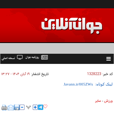
روزنامه جوان
نسخه اصلی
Toggle
navigation
کد خبر:
1328223
تاریخ انتشار:
۱۹ آبان ۱۴۰۴ - ۱۳:۲۷
لینک کوتاه:
ورزش
ساير
»