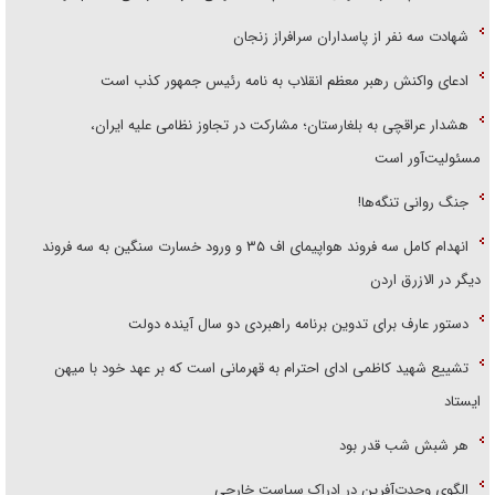
شهادت سه نفر از پاسداران سرافراز زنجان
ادعای واکنش رهبر معظم انقلاب به نامه رئیس جمهور کذب است
هشدار عراقچی به بلغارستان؛ مشارکت در تجاوز نظامی علیه ایران،
مسئولیت‌آور است
جنگ روانی تنگه‌ها!
انهدام کامل سه فروند هواپیمای اف ۳۵ و ورود خسارت سنگین به سه فروند
دیگر در الازرق اردن
دستور عارف برای تدوین برنامه راهبردی دو سال آینده دولت
تشییع شهید کاظمی ادای احترام به قهرمانی است که بر عهد خود با میهن
ایستاد
هر شبش شب قدر بود
الگوی وحدت‌آفرین در ادراک سیاست خارجی