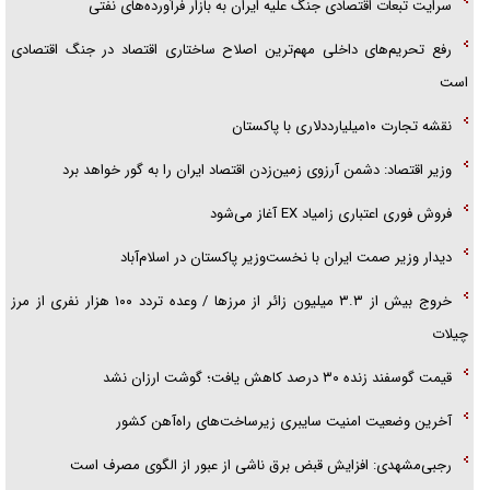
سرایت تبعات اقتصادی جنگ علیه ایران به بازار فرآورده‌های نفتی
گفت‌و‌گو اختصاصی با همسر فرمانده شهید حزب‌الله لبنان/ هر شبش شب
رفع تحریم‌های داخلی مهم‌ترین اصلاح ساختاری اقتصاد در جنگ اقتصادی
قدر بود
است
نقشه تجارت ۱۰میلیارددلاری با پاکستان
وزیر اقتصاد: دشمن آرزوی زمین‌زدن اقتصاد ایران را به گور خواهد برد
فروش فوری اعتباری زامیاد EX آغاز می‌شود
دیدار وزیر صمت ایران با نخست‌وزیر پاکستان در اسلام‌آباد
خروج بیش از ۳.۳ میلیون زائر از مرز‌ها / وعده تردد ۱۰۰ هزار نفری از مرز
چیلات
قیمت گوسفند زنده ۳۰ درصد کاهش یافت؛ گوشت ارزان نشد
آخرین وضعیت امنیت سایبری زیرساخت‌های راه‌آهن کشور
رجبی‌مشهدی: افزایش قبض برق ناشی از عبور از الگوی مصرف است