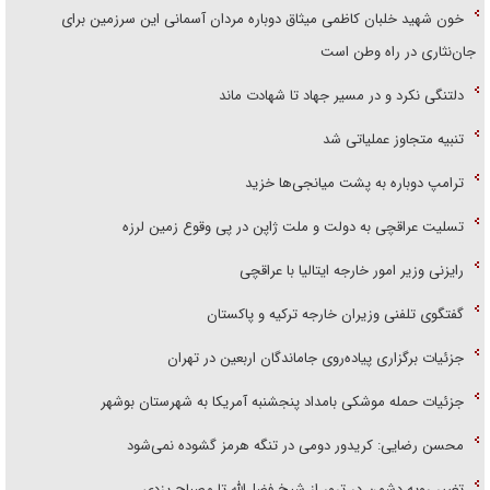
خون شهید خلبان کاظمی میثاق دوباره مردان آسمانی این سرزمین برای
جان‌نثاری در راه وطن است
دلتنگی نکرد و در مسیر جهاد تا شهادت ماند
تنبیه متجاوز عملیاتی شد
ترامپ دوباره به پشت میانجی‌ها خزید
تسلیت عراقچی به دولت و ملت ژاپن در پی وقوع زمین لرزه
رایزنی وزیر امور خارجه ایتالیا با عراقچی
گفتگوی تلفنی وزیران خارجه ترکیه و پاکستان
جزئیات برگزاری پیاده‌روی جاماندگان اربعین در تهران
جزئیات حمله موشکی بامداد پنجشنبه آمریکا به شهرستان بوشهر
محسن رضایی: کریدور دومی در تنگه هرمز گشوده نمی‌شود
تغییر رویه دشمن در ترور از شیخ فضل‌الله تا مصباح یزدی