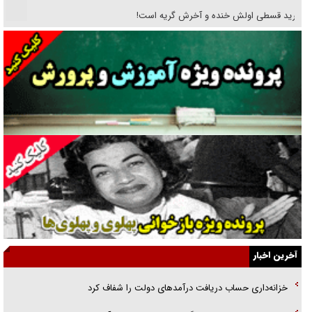
خرید قسطی اولش خنده و آخرش گریه است!
فوتبال و آن «بالا»!
راهبرد غافلگیری با نسل جدید پهپاد‌ها
جنجال پزشکان تقلبی در صنعت زیبایی
یهودی‌ها در ادبیات داستانی اروپا؛ از شکسپیر تا دیکنز
گفت‌وگو با خواهر یکی از شهدای جنگ رمضان/ خواهرم فرمانده جهادی و
اهل خدمت بی‌منت بود
جزئیات شکنجه‌هایم فراتر از آن است که در بیان بگنجد!
گزارش «جوان» از قوانین سخت‌گیرانه ۶ قاره در برابر یورش به پاسگاه‌های
آخرین اخبار
پلیس
خزانه‌داری حساب دریافت درآمد‌های دولت را شفاف کرد
تحلیل ابعاد پیام رهبر انقلاب به حزب‌الله/ مقاومت نقشه راه آینده غرب آسیا