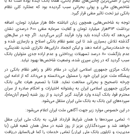
یکی از اصلی‌ترین چالش‌های نظام بانکی، همانا بانک آینده بوده است که با
شاخص‌های مالی و پولی بحرانی سبب گردیده بود که عملکرد کلی نظام
بانکی نیز تحت تاثیر منفی قرار گیرد.
توجه به شاخص‌هایی همچون زیان انباشته ۵۵۰ هزار میلیارد تومان، اضافه
برداشت ۳۱۳هزار میلیارد تومان و کفایت سرمایه منفی ۶۰۰ درصدی نشان
می‌دهد که بانک آینده باید وارد فرآیند گزیر می‌گردید. اگر چه در سال‌های
گذشته تلاش بسیاری شد تا این عضو نظام بانکی اصلاح و بازسازی شده و
به خدمات‌رسانی ادامه دهد و لیکن انجماد دارایی‌ها، ناترازی شدید نقدینگی،
عدم بازگشت ۸۰ درصد تسهیلات پرداختی و عدم اراده جدی متولیان بانک
سبب گردید که در زمان سپری شده، وضعیت شاخص‌ها بهبود نیابد.
بانک مرکزی جمهوری اسلامی ایران، در مقام ناظر و راهبر نظام بانکی در
پیشگاه ملت عزیز ایران خود را مسئول می‌دانسته و می‌داند که از ادامه این
چرخه ناصحیح و بحرانی ممانعت نماید. فلذا با تصمیم هیات عالی بانک
مرکزی جمهوری اسلامی ایران به پشتوانه اختیارات و احکام صادره از سران
محترم قوا، بانک آینده وارد فرآیند گزیر گردید و از روز شنبه (سوم آبان‌ماه)،
سپرده‌های این بانک به بانک ملی ایران منتقل می‌شود.
در این خصوص موارد زیر جهت آگاهی ملت ایران اعلام می‌شود:
۱- تمامی سپرده‌ها با همان شرایط قرارداد قبلی، به بانک ملی ایران منقل
خواهد شد و سپرده‌گذاران عزیز از روز شنبه در محل همان شعبه قبلی (با
مدیریت و تابلوی بانک ملی ایران) تمامی خدمات را کما فی‌السابق دریافت