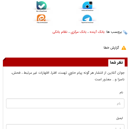
برچسب ها:
بانک آینده
،
بانک مرکزی
،
نظام بانکی
گزارش خطا
نظر شما
جوان آنلاين از انتشار هر گونه پيام حاوي تهمت، افترا، اظهارات غير مرتبط ، فحش،
ناسزا و... معذور است
نام
ایمیل