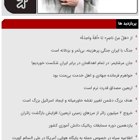
پربازدید ها
از «هَلْ مِنْ ناصِرٍ» تا «اُمَّةً واحِدَةً»
جنگ با ایران جنگی پرهزینه، بی‌ثمر و بزدلانه است
جان مرشایمر: در تمام اهدافمان در برابر ایران شکست خوردیم!
خواهرم فرمانده جهادی و اهل خدمت بی‌منت بود
اربعین مصداق قدرت نرم است
هدف بزرگ دشمن تغییر نقشه خاورمیانه و ایجاد اسرائیل بزرگ است
‌خروج ۲ میلیون زائر از مرز‌های زمینی اربعین/ افزایش بازگشت زائران
یازدهمین دوره مسابقات رباتیک دانش آموزی کشور
اطلاعیه سپاه در خصوص حمله به پایگاه هوایی آمریکا در علی السالم کویت