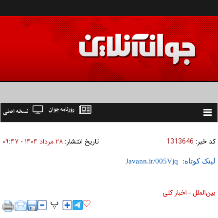
روزنامه جوان
نسخه اصلی
Toggle
navigation
کد خبر:
1313646
تاریخ انتشار:
۲۸ مرداد ۱۴۰۴ - ۰۹:۴۷
لینک کوتاه:
بين‌الملل
اخبار كلی
»