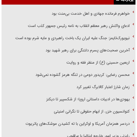
خواهرم فرمانده جهادی و اهل خدمت بی‌منت بود
ادعای واکنش رهبر معظم انقلاب به نامه رئیس جمهور کذب است
نیویورک‌تایمز: جنگ علیه ایران یک باخت راهبردی و مایه شرم بوده است
آخرین صحبت‌های پسرم دلتنگی برای رهبر شهید بود
اربعین حسینی (ع) از منظر فقه و روایت
محسن رضایی: کریدور دومی در تنگه هرمز گشوده نمی‌شود
زمان شارژ اعتبار کالابرگ تغییر کرد
یهودی‌ها در ادبیات داستانی اروپا؛ از شکسپیر تا دیکنز
کنوانسیون خزر، از ابهام حقوقی تا نگرانی امنیتی
دردسر همزمان آمریکا و اوکراین با ته کشیدن موشک‌های پاتریوت
رایزنی وزیر امور خارجه ایتالیا با عراقچی