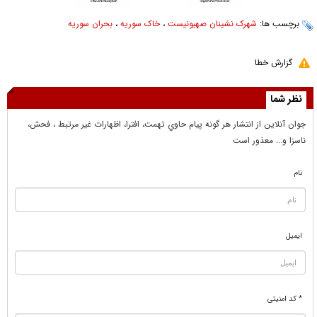
برچسب ها:
شهرک نشینان صهیونیست
،
خاک سوریه
،
بحران سوریه
گزارش خطا
نظر شما
جوان آنلاين از انتشار هر گونه پيام حاوي تهمت، افترا، اظهارات غير مرتبط ، فحش،
ناسزا و... معذور است
نام
ایمیل
* کد امنیتی