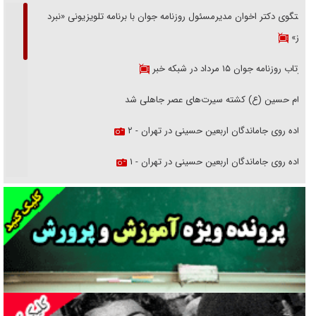
گفتگوی دکتر اخوان مدیرمسئول روزنامه جوان با برنامه تلویزیونی «نبرد
هرمز»
بازتاب روزنامه جوان ۱۵ مرداد در شبکه خبر
امام حسین (ع) کشته سیرت‌های عصر جاهلی شد
پیاده روی جاماندگان اربعین حسینی در تهران - ۲
پیاده روی جاماندگان اربعین حسینی در تهران - ۱
فریاد‌ها و ناله‌های دوستان مبارزدلم را آتش می‌زد
تغییر رویه دشمن در ترور از شیخ فضل‌الله تا مصباح یزدی
خرید قسطی اولش خنده و آخرش گریه است!
فوتبال و آن «بالا»!