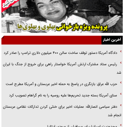
راهبرد غافلگیری با نسل جدید پهپاد‌ها
جنجال پزشکان تقلبی در صنعت زیبایی
یهودی‌ها در ادبیات داستانی اروپا؛ از شکسپیر تا دیکنز
گفت‌وگو با خواهر یکی از شهدای جنگ رمضان/ خواهرم فرمانده جهادی و
آخرین اخبار
اهل خدمت بی‌منت بود
دادگاه آمریکا دستور توقف ساخت سالن ۴۰۰ میلیون دلاری ترامپ را صادر کرد
جزئیات شکنجه‌هایم فراتر از آن است که در بیان بگنجد!
رئیس ستاد مشترک ارتش آمریکا خواستار راهی برای خروج از جنگ با ایران
گزارش «جوان» از قوانین سخت‌گیرانه ۶ قاره در برابر یورش به پاسگاه‌های
شد
پلیس
حزب الله عراق: بازنگری در پاسخ به حمله اخیر عربستان و آمریکا مطرح است
سنای آمریکا بسته جدید تحریم‌ها علیه روسیه را به نام گراهام تصویب کرد
دفتر سیاسی انصارالله: عملیات اخیر برای خنثی کردن تدارکات نظامی عربستان
انجام شد
محدودیت اسپانیا برای مسافران از ورودی ایتالیا