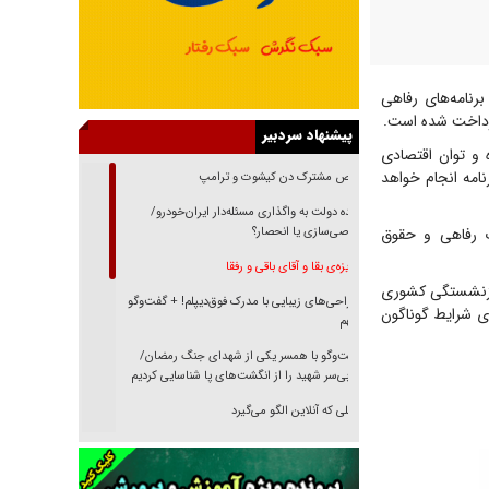
پرداخت ۶۰ ماهه، در چارچوب برنامه‌های رفاهی
رداخت شده است.
پیشنهاد سردبیر
 و توان اقتصادی
امه انجام خواهد
رقص مشترک دن کیشوت و ترامپ
دنده دولت به واگذاری مسئله‌دار ایران‌خودرو/
ت رفاهی و حقوق
خصوصی‌سازی یا انحصار؟
غریزه‌ی بقا و آقای باقی و رفقا
بازنشستگی کشوری
جراحی‌های زیبایی با مدرک فوق‌دیپلم! + گفت‌وگو
ی شرایط گوناگون
با متهم
گفت‌وگو با همسر یکی از شهدای جنگ رمضان/
پیکر بی‌سر شهید را از انگشت‌های پا شناسایی کردیم
نسلی که آنلاین الگو می‌گیرد
گفت‌وگو با آیت‌الله جاودان/ جفای مخالفان مکانت
معنوی رهبر شهید را ارتقا می‌داد