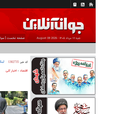
|
صفحه نخست
سیا
شنبه ۱۷ مرداد ۱۴۰۵ -
2026 August 08
لینک
کد خبر:
1302735
اقتصاد
اخبار کلی
»