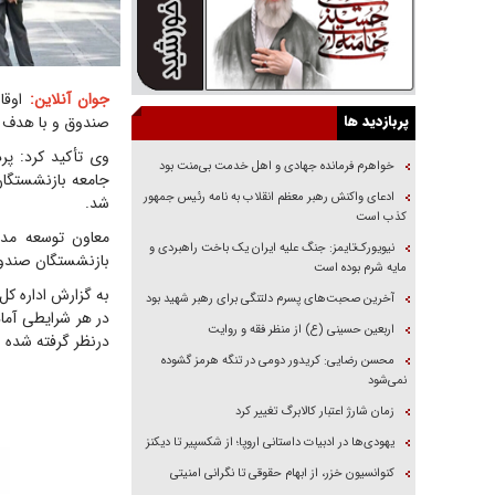
جوان آنلاین:
پربازدید ها
صندوق و با هدف ب
وی تأکید کرد: پر
خواهرم فرمانده جهادی و اهل خدمت بی‌منت بود
جامعه بازنشستگان
ادعای واکنش رهبر معظم انقلاب به نامه رئیس جمهور
شد.
کذب است
معاون توسعه مدی
نیویورک‌تایمز: جنگ علیه ایران یک باخت راهبردی و
بازنشستگان صندوق 
مایه شرم بوده است
به گزارش اداره ک
آخرین صحبت‌های پسرم دلتنگی برای رهبر شهید بود
در هر شرایطی آما
اربعین حسینی (ع) از منظر فقه و روایت
درنظر گرفته شده 
محسن رضایی: کریدور دومی در تنگه هرمز گشوده
نمی‌شود
زمان شارژ اعتبار کالابرگ تغییر کرد
یهودی‌ها در ادبیات داستانی اروپا؛ از شکسپیر تا دیکنز
کنوانسیون خزر، از ابهام حقوقی تا نگرانی امنیتی