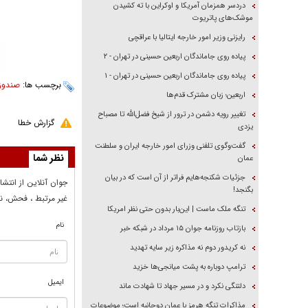
دردسر همزمان آمریکا و اوکراین با ته کشیدن
موشک‌های پاتریوت
رایزنی وزیر امور خارجه ایتالیا با عراقچی
پیاده روی جاماندگان اربعین حسینی در تهران - ۲
پیاده روی جاماندگان اربعین حسینی در تهران - ۱
برچسب ها:
صندوق
اربعین؛ زبان مشترک قدم‌ها
تغییر رویه دشمن در ترور از شیخ فضل‌الله تا مصباح
گزارش خطا
یزدی
گفت‌وگوی تلفنی وزرای امور خارجه ایران و سلطنت
نظر شما
عمان
جزئیات شکنجه‌هایم فراتر از آن است که در بیان
جوان آنلاين از انتشا
بگنجد!
غير مرتبط ، فحش، نا
تنگه ملک ماست | این‌بار بدون حتی نظر امریکا
نام
بازتاب روزنامه جوان ۱۵ مرداد در شبکه خبر
نه کریدور دوم نه مذاکره زیر سایه تهدید
ترامپ دوباره به پشت میانجی‌ها خزید
ایمیل
دلتنگی نکرد و در مسیر جهاد تا شهادت ماند
مذاکرات تنگه هرمز با عمان دوجانبه است؛ موضوعات