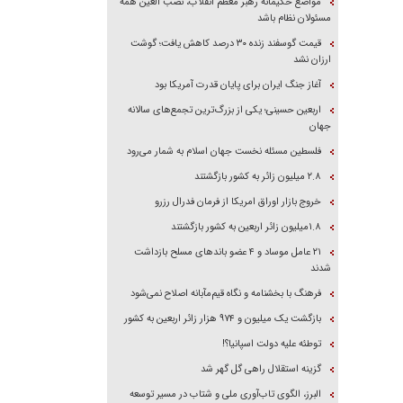
مواضع حکیمانه رهبر معظم انقلاب، نصب العین همه
مسئولان نظام باشد
قیمت گوسفند زنده ۳۰ درصد کاهش یافت؛ گوشت
ارزان نشد
آغاز جنگ ایران برای پایان قدرت آمریکا بود
اربعین حسینی؛ یکی از بزرگ‌ترین تجمع‌های سالانه
جهان
فلسطین مسئله نخست جهان اسلام به شمار می‌رود
۲.۸ میلیون زائر به کشور بازگشتند
خروج بازار اوراق امریکا از فرمان فدرال رزرو
۱.۸میلیون زائر اربعین به کشور بازگشتند
۲۱ عامل موساد و ۴ عضو باند‌های مسلح بازداشت
شدند
فرهنگ با بخشنامه و نگاه قیم‌مآبانه اصلاح نمی‌شود
بازگشت یک میلیون و ۹۷۴ هزار زائر اربعین به کشور
توطئه علیه دولت اسپانیا؟!
گزینه استقلال راهی گل گهر شد
البرز، الگوی تاب‌آوری ملی و شتاب در مسیر توسعه