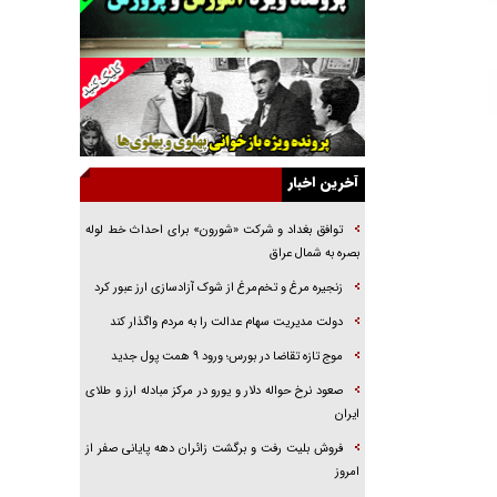
راننده مست به قانون می‌خندد
همه آقای دوربینی شده‌ایم!
قصه ناتمام سرویس مدارس
آیا مقاومت فلسطین خلع‌سلاح می‌شود؟
الگوی وحدت‌آفرین در ادراک سیاست خارجی
آخرین اخبار
گفتگوی دکتر اخوان مدیرمسئول روزنامه جوان با
برنامه تلویزیونی «نبرد هرمز»
توافق بغداد و شرکت «شورون» برای احداث خط لوله
امام حسین (ع) کشته سیرت‌های عصر جاهلی شد
بصره به شمال عراق
فریاد‌ها و ناله‌های دوستان مبارزدلم را آتش می‌زد
زنجیره مرغ و تخم‌مرغ از شوک آزادسازی ارز عبور کرد
دولت مدیریت سهام عدالت را به مردم واگذار کند
موج تازه تقاضا در بورس؛ ورود ۹ همت پول جدید
صعود نرخ حواله دلار و یورو در مرکز مبادله ارز و طلای
ایران
فروش بلیت رفت و برگشت زائران دهه پایانی صفر از
امروز