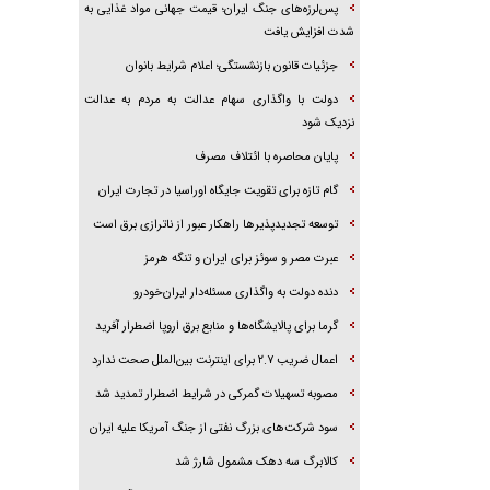
پس‌لرزه‌های جنگ ایران؛ قیمت جهانی مواد غذایی به
شدت افزایش یافت
جزئیات قانون بازنشستگی؛ اعلام شرایط بانوان
دولت با واگذاری سهام عدالت به مردم به عدالت
نزدیک شود
پایان محاصره با ائتلاف مصرف
گام تازه برای تقویت جایگاه اوراسیا در تجارت ایران
توسعه تجدیدپذیر‌ها راهکار عبور از ناترازی برق است
عبرت مصر و سوئز برای ایران و تنگه هرمز
دنده دولت به واگذاری مسئله‌دار ایران‌خودرو
گرما برای پالایشگاه‌ها و منابع برق اروپا اضطرار آفرید
اعمال ضریب ۲.۷ برای اینترنت بین‌الملل صحت ندارد
مصوبه تسهیلات گمرکی در شرایط اضطرار تمدید شد
سود شرکت‌های بزرگ نفتی از جنگ آمریکا علیه ایران
کالابرگ سه دهک مشمول شارژ شد