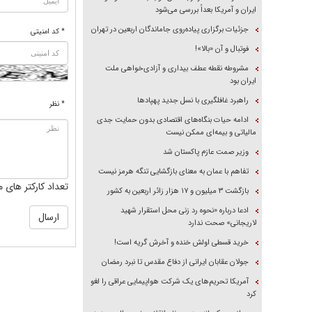
ایران و آمریکا بعداً بررسی می‌شود
جزئیات برگزاری پیاده‌روی جاماندگان اربعین در تهران
* کد امنیتی
فوتبال و آن «بالا»!
مشروطه نقطه عطف بیداری و آزادی‌خواهی ملت
ایران بود
راهبرد غافلگیری با نسل جدید پهپاد‌ها
* نظر
ادامه حیات بنگاه‌های اقتصادی بدون حمایت جدی
مالیاتی و بیمه‌ای ممکن نیست
وزیر صمت عازم پاکستان شد
تفاهم با عمان به معنای بازگشایی تنگه هرمز نیست
تعداد کارکتر های م
بازگشت ۳ میلیون و ۱۷ هزار زائر اربعین به کشور
ادعا درباره «نحوه رد زنی محل استقرار شهید
لاریجانی» صحت ندارد
خرید قسطی اولش خنده و آخرش گریه است!
جولان عقابان ایرانی از دفاع مقدس تا نبرد رمضان
آمریکا تحریم‌های یک شرکت هواپیمایی عراقی را لغو
کرد