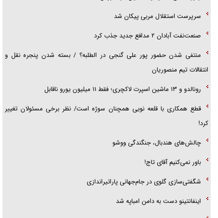
سرپرست استقلال مربی پیکان شد
صنعت‌نفت آبادان ۲ مدافع جدید جذب کرد
منتفی شدن حضور پور علی گنجی در الطلبه؟ / بسته شدن پنجره نقل و
انتقالات تیم منصوریان
رونالدو و ۱۳ ماشین اسپرت لاکچری؛ فقط ۱۱ میلیون یورو ناقابل
قطع همکاری با قلعه نویی همچنان سوژه است/ نظر برخی مسئولان تغییر
کرد!
چالش‌های هندبال، جنگندگی ووشو
باور نمی‌کنیم آقای تاج!
شگفتی‌سازی گلوی در جام‌جهانی پاراتیراندازی
اینفانتینو دست به دامن امباپه شد