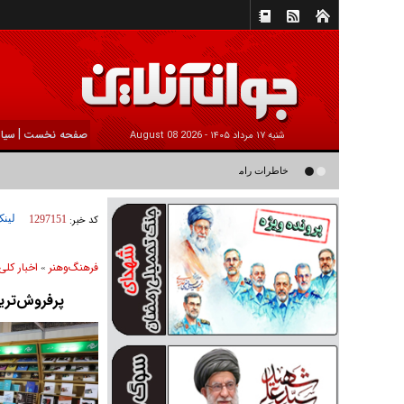
|
صفحه نخست
سیا
شنبه ۱۷ مرداد ۱۴۰۵ -
2026 August 08
خاطرات رامین ناصرنصیر از «پشت‌ کنکوری‌ها» و رضا داوودنژاد: رضا ک
لینک
کد خبر:
1297151
فرهنگ‌و‌هنر
اخبار كلی
»
پرفروش‌ترین