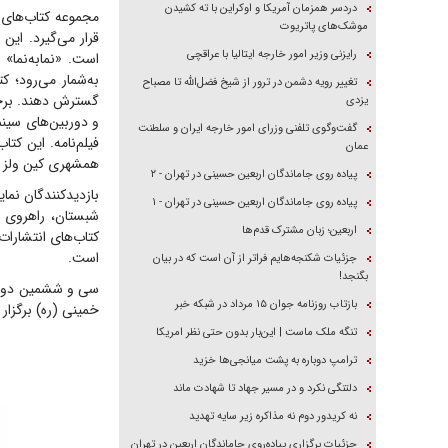
دردسر همزمان آمریکا و اوکراین با ته کشیدن
مجموعه کتاب‌های ن
موشک‌های پاتریوت
قرار می‌گیرد. این
رایزنی وزیر امور خارجه ایتالیا با عراقچی
است. «نمابه‌نما» 
به‌شمار می‌رود؛ ک
تغییر رویه دشمن در ترور از شیخ فضل‌الله تا مصباح
گسترش دهند. برخی 
یزدی
و دوربین‌های سینم
گفت‌وگوی تلفنی وزرای امور خارجه ایران و سلطنت
عمان
همشهری کین ولز و
پیاده روی جاماندگان اربعین حسینی در تهران - ۲
بازدیدکنندگان نما
پیاده روی جاماندگان اربعین حسینی در تهران - ۱
اربعین؛ زبان مشترک قدم‌ها
است.
جزئیات شکنجه‌هایم فراتر از آن است که در بیان
بگنجد!
بازتاب روزنامه جوان ۱۵ مرداد در شبکه خبر
خمینی (ره) برگزار 
تنگه ملک ماست | این‌بار بدون حتی نظر امریکا
ترامپ دوباره به پشت میانجی‌ها خزید
دلتنگی نکرد و در مسیر جهاد تا شهادت ماند
نه کریدور دوم نه مذاکره زیر سایه تهدید
جزئیات برگزاری پیاده‌روی جاماندگان اربعین در تهران