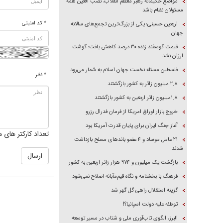
مواضع حکیمانه رهبر معظم انقلاب، نصب العین همه
مسئولان نظام باشد
* کد امنیتی
اربعین حسینی؛ یکی از بزرگ‌ترین تجمع‌های سالانه
جهان
قیمت گوسفند زنده ۳۰ درصد کاهش یافت؛ گوشت
ارزان نشد
فلسطین مسئله نخست جهان اسلام به شمار می‌رود
* نظر
۲.۸ میلیون زائر به کشور بازگشتند
۱.۸میلیون زائر اربعین به کشور بازگشتند
خروج بازار اوراق امریکا از فرمان فدرال رزرو
آغاز جنگ ایران برای پایان قدرت آمریکا بود
تعداد کارکتر های م
۲۱ عامل موساد و ۴ عضو باند‌های مسلح بازداشت
شدند
بازگشت یک میلیون و ۹۷۴ هزار زائر اربعین به کشور
فرهنگ با بخشنامه و نگاه قیم‌مآبانه اصلاح نمی‌شود
گزینه استقلال راهی گل گهر شد
توطئه علیه دولت اسپانیا؟!
البرز، الگوی تاب‌آوری ملی و شتاب در مسیر توسعه