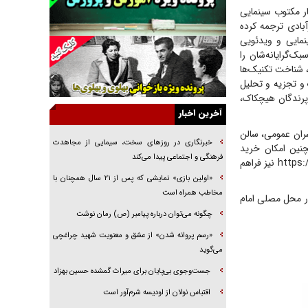
راننده مست به قانون می‌خندد
ار مکتوب سینمایی
آبادی ترجمه کرده
همه آقای دوربینی شده‌ایم!
ینمایی و ویدئویی
قصه ناتمام سرویس مدارس
ک‌گرایانه‌شان را
، شناخت تکنیک‌ها
آیا مقاومت فلسطین خلع‌سلاح می‌شود؟
 و تجزیه و تحلیل
الگوی وحدت‌آفرین در ادراک سیاست خارجی
ایی همچون (پرندگان هیچکاک،
آخرین اخبار
گفتگوی دکتر اخوان مدیرمسئول روزنامه جوان با
برنامه تلویزیونی «نبرد هرمز»
شران عمومی، سالن
خبرنگاری در روزهای سخت، سیمایی از مجاهدت
د. همچنین امکان خرید
امام حسین (ع) کشته سیرت‌های عصر جاهلی شد
فرهنگی و اجتماعی پیدا می‌کند
کتاب‌های انتشارات فارابی با مراجعه به سامانه مجازی خرید کتاب نمایشگاه به نشانی https://book.icfi.ir نیز فراهم
فریاد‌ها و ناله‌های دوستان مبارزدلم را آتش می‌زد
«اولین بازی» نمایشی که پس از ۲۱ سال همچنان با
مخاطب همراه است
 ایران بخوانیم» در محل مصلی امام
چگونه می‌توان درباره پیامبر (ص) رمان نوشت
«رسم پروانه شدن» از عشق و معنویت شهید چراغچی
می‌گوید
جست‌وجوی بی‌پایان برای میراث گمشده حسین بهزاد
اقتباس نولان از اودیسه شرم‌آور است