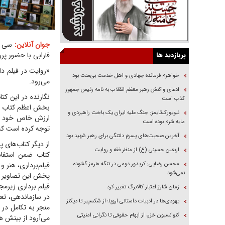
جوان آنلاین:
سی وش
پربازدید ها
فارابی با حضور پر
«روایت در فیلم دا
خواهرم فرمانده جهادی و اهل خدمت بی‌منت بود
می‌رود.
ادعای واکنش رهبر معظم انقلاب به نامه رئیس جمهور
نگارنده در این کت
کذب است
بخش اعظم کتاب به
نیویورک‌تایمز: جنگ علیه ایران یک باخت راهبردی و
ارزش خاص خود را 
مایه شرم بوده است
توجه کرده است که 
آخرین صحبت‌های پسرم دلتنگی برای رهبر شهید بود
از دیگر کتاب‌های پ
اربعین حسینی (ع) از منظر فقه و روایت
کتاب ضمن استفاده
محسن رضایی: کریدور دومی در تنگه هرمز گشوده
فیلم‌برداری، هنر و
نمی‌شود
پخش این تصاویر را
فیلم برداری زیرمج
زمان شارژ اعتبار کالابرگ تغییر کرد
در سازماندهی، تعب
یهودی‌ها در ادبیات داستانی اروپا؛ از شکسپیر تا دیکنز
منجر به تکامل در
کنوانسیون خزر، از ابهام حقوقی تا نگرانی امنیتی
می‌آرود از بینش هن