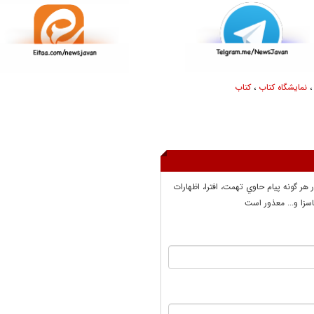
نمایشگاه کتاب
،
کتاب
ر هر گونه پيام حاوي تهمت، افترا، اظهارات
سزا و... معذور است