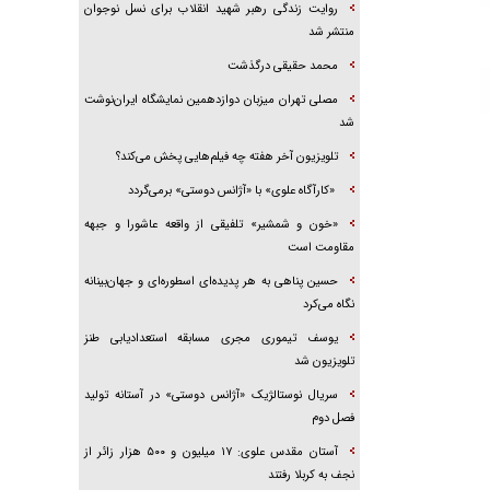
روایت زندگی رهبر شهید انقلاب برای نسل نوجوان
منتشر شد
محمد حقیقی درگذشت
مصلی تهران میزبان دوازدهمین نمایشگاه ایران‌نوشت
شد
تلویزیون آخر هفته چه فیلم‌هایی پخش می‌کند؟
«کارآگاه علوی» با «آژانس دوستی» برمی‌گردد
«خون و شمشیر» تلفیقی از واقعه عاشورا و جبهه
مقاومت است
حسین پناهی به هر پدیده‌ای اسطوره‌ای و جهان‌بینانه
نگاه می‌کرد
یوسف تیموری مجری مسابقه استعدادیابی طنز
تلویزیون شد
سریال نوستالژیک «آژانس دوستی» در آستانه تولید
فصل دوم
آستان مقدس علوی: ۱۷ میلیون و ۵۰۰ هزار زائر از
نجف به کربلا رفتند