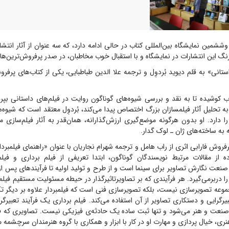
شمین نمایشگاه بین‌المللی کتاب در حالی ادامه دارد، که سه عنوان از آثار انتشار
رنگ این انتشارات در نمایشگاه و با استقبال خوب مخاطبان، در صدر پرفروش‌ترین‌ها 
ستانی» به قلم دیوید بُردوِل و ترجمه علا الدین طباطبایی، یکی از کتاب‌های پرفرو
اب کوشیده تا به نقد و بررسی شیوه‌های گوناگون روایت در فیلم‌های داستانی بپردا
 تحلیل آثار فیلمسازان بزرگ اختصاص پیدا می‌کند، بُردوِل معتقد است که شیوه‌
دارد. او بدون هرگونه موضع‌گیری ارزش‌گذارانه، همان‌قدر به آثار فیلم‌سازی م
به ساخته‌های ژان ـ لوک گدار.
رفروش فارابی اثری از راب هامل و ترجمه شهرام نجاریان با عنوان «راهنمای فیلمبرد
 از مقالات مرتبط نویسندگان گوناگون، ابتدا تعریفی از فیلم برداری و فیلم
 صنعت نگارش تصاویر برای سینما است و از طرح و تولید اولیه تا فرآیند‌های پس از
 دربرمی‌گیرد. هر فرآیندی که بر تصاویرتاثیرگذار در حیطه مسئولیت مستقیم فیلمبرد
موعه تصویرسازی نیست، بلکه تصویرسازی فنی است که فیلمبردار علاوه بر دیگر ت
یرگرایی و دستکاری تصاویر از آن استفاده می‌کند. فیلم برداری یک فرآیند تعبیرگ
 صنعت و هنر می‌شود و تنها ثبت ساده یک حادثه‌ی فیزیکی نیست. تصاویری که فیل
ری، خیال پردازی و مهارت او در کار با ابزار و همکاری با گروه هنرمندان سرچشمه م