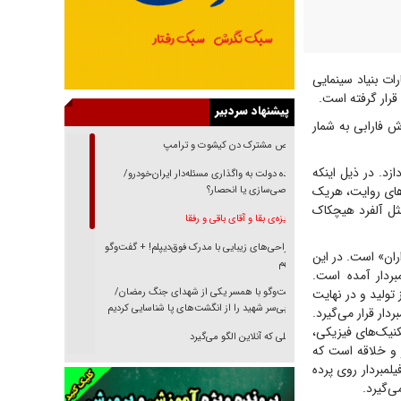
ات بنیاد سینمایی
قرار گرفته است.
پیشنهاد سردبیر
ش فارابی به شمار
رقص مشترک دن کیشوت و ترامپ
زد. در ذیل اینکه
دنده دولت به واگذاری مسئله‌دار ایران‌خودرو/
های روایت، هریک
خصوصی‌سازی یا انحصار؟
ثل آلفرد هیچکاک
غریزه‌ی بقا و آقای باقی و رفقا
جراحی‌های زیبایی با مدرک فوق‌دیپلم! + گفت‌وگو
اران» است. در این
با متهم
بردار آمده است.
 تولید و در نهایت
گفت‌وگو با همسر یکی از شهدای جنگ رمضان/
پیکر بی‌سر شهید را از انگشت‌های پا شناسایی کردیم
ار قرار می‌گیرد.
کنیک‌های فیزیکی،
نسلی که آنلاین الگو می‌گیرد
ر و خلاقه است که
گفت‌وگو با آیت‌الله جاودان/ جفای مخالفان مکانت
مبردار روی پرده
معنوی رهبر شهید را ارتقا می‌داد
ی‌گیرد.