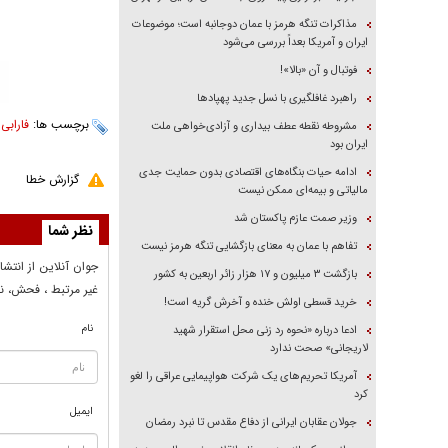
مذاکرات تنگه هرمز با عمان دوجانبه است؛ موضوعات
ایران و آمریکا بعداً بررسی می‌شود
فوتبال و آن «بالا»!
راهبرد غافلگیری با نسل جدید پهپاد‌ها
برچسب ها:
فارابی
،
مشروطه نقطه عطف بیداری و آزادی‌خواهی ملت
ایران بود
ادامه حیات بنگاه‌های اقتصادی بدون حمایت جدی
گزارش خطا
مالیاتی و بیمه‌ای ممکن نیست
وزیر صمت عازم پاکستان شد
نظر شما
تفاهم با عمان به معنای بازگشایی تنگه هرمز نیست
جوان آنلاين از انتشا
بازگشت ۳ میلیون و ۱۷ هزار زائر اربعین به کشور
غير مرتبط ، فحش، نا
خرید قسطی اولش خنده و آخرش گریه است!
نام
ادعا درباره «نحوه رد زنی محل استقرار شهید
لاریجانی» صحت ندارد
آمریکا تحریم‌های یک شرکت هواپیمایی عراقی را لغو
کرد
ایمیل
جولان عقابان ایرانی از دفاع مقدس تا نبرد رمضان