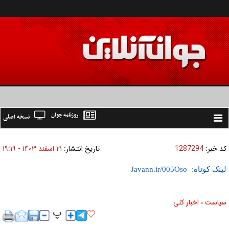
روزنامه جوان
نسخه اصلی
Toggle
navigation
کد خبر:
1287294
تاریخ انتشار:
۲۱ اسفند ۱۴۰۳ - ۱۹:۱۹
لینک کوتاه:
سیاست
اخبار کلی
»