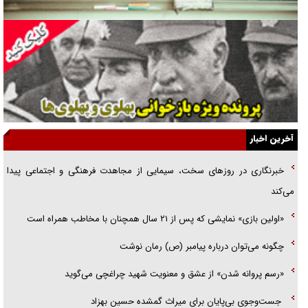
راننده مست به قانون می‌خندد
همه آقای دوربینی شده‌ایم!
قصه ناتمام سرویس مدارس
آیا مقاومت فلسطین خلع‌سلاح می‌شود؟
الگوی وحدت‌آفرین در ادراک سیاست خارجی
آخرین اخبار
گفتگوی دکتر اخوان مدیرمسئول روزنامه جوان با برنامه تلویزیونی «نبرد
خبرنگاری در روزهای سخت، سیمایی از مجاهدت فرهنگی و اجتماعی پیدا
هرمز»
می‌کند
امام حسین (ع) کشته سیرت‌های عصر جاهلی شد
«اولین بازی» نمایشی که پس از ۲۱ سال همچنان با مخاطب همراه است
فریاد‌ها و ناله‌های دوستان مبارزدلم را آتش می‌زد
چگونه می‌توان درباره پیامبر (ص) رمان نوشت
«رسم پروانه شدن» از عشق و معنویت شهید چراغچی می‌گوید
جست‌وجوی بی‌پایان برای میراث گمشده حسین بهزاد