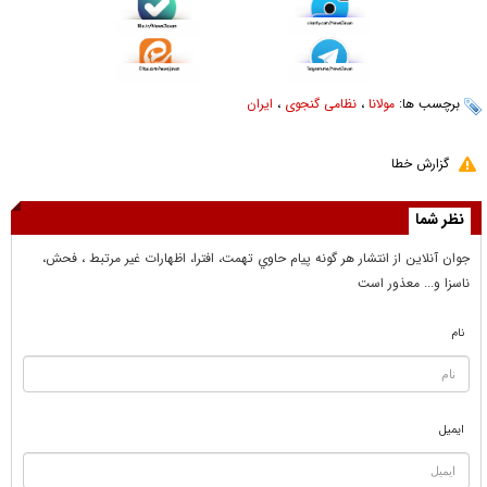
برچسب ها:
مولانا
،
نظامی گنجوی
،
ایران
گزارش خطا
نظر شما
جوان آنلاين از انتشار هر گونه پيام حاوي تهمت، افترا، اظهارات غير مرتبط ، فحش،
ناسزا و... معذور است
نام
ایمیل