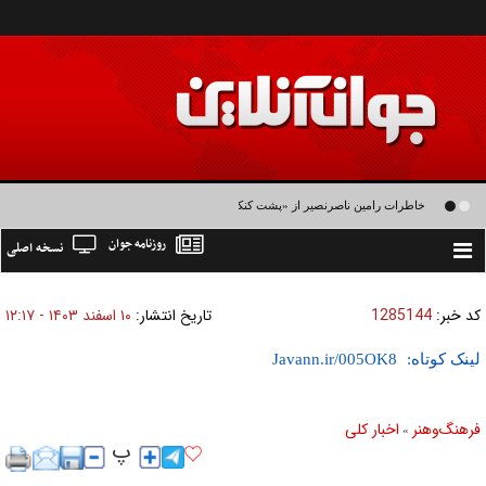
خاطرات رامین ناصرنصیر از «پشت‌ کنکوری‌ها» و رضا داوودنژاد: رضا کودک درون فعالی
روزنامه جوان
نسخه اصلی
داشت و خیلی راحت به شوق می‌آمد
Toggle
navigation
کد خبر:
1285144
تاریخ انتشار:
۱۰ اسفند ۱۴۰۳ - ۱۲:۱۷
لینک کوتاه:
فرهنگ‌و‌هنر
اخبار كلی
»