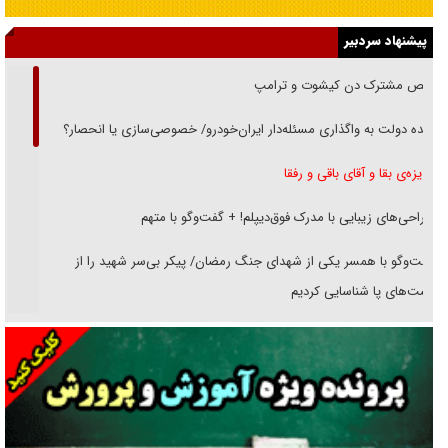
پیشنهاد سردبیر
رقص مشترک دن کیشوت و ترامپ
دنده دولت به واگذاری مسئله‌دار ایران‌خودرو/ خصوصی‌سازی یا انحصار؟
غریزه‌ی بقا و آقای باقی و رفقا
جراحی‌های زیبایی با مدرک فوق‌دیپلم! + گفت‌وگو با متهم
گفت‌وگو با همسر یکی از شهدای جنگ رمضان/ پیکر بی‌سر شهید را از
انگشت‌های پا شناسایی کردیم
نسلی که آنلاین الگو می‌گیرد
گفت‌وگو با آیت‌الله جاودان/ جفای مخالفان مکانت معنوی رهبر شهید را
ارتقا می‌داد