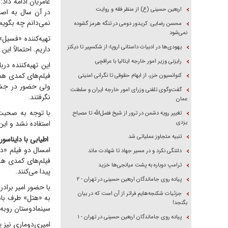
عامریان ادامه داد:
اربعین حسینی (ع) از منظر فقه و روایت
در آن سال به اصرا
نمی‌دانم چه بگویم
محسن رضایی: کریدور دومی در تنگه هرمز گشوده
نمی‌شود
تهیه‌کننده «فسیل»
یهودی‌ها در ادبیات داستانی اروپا؛ از شکسپیر تا دیکنز
داریم. احتمالاً این
رایزنی وزیر امور خارجه ایتالیا با عراقچی
این تهیه‌کننده در
فیلم‌های کمدی هم
کنوانسیون خزر، از ابهام حقوقی تا نگرانی امنیتی
ولی حضور در جشنو
گفت‌وگوی تلفنی وزرای امور خارجه ایران و سلطنت
نگرفتند.
عمان
با توجه به صحبت‌
تغییر رویه دشمن در ترور از شیخ فضل‌الله تا مصباح
یزدی
استفاده نشد و این
تنبیه متجاوز عملیاتی شد
اطیابی با دایناسور
امسال دو فیلم «دا
دلتنگی نکرد و در مسیر جهاد تا شهادت ماند
فیلم‌های کمدی هس
ترامپ دوباره به پشت میانجی‌ها خزید
پیدا می‌کنند.
پیاده روی جاماندگان اربعین حسینی در تهران - ۲
با حضور امیر براد
جزئیات شکنجه‌هایم فراتر از آن است که در بیان
به «هتل» طرف باشی
بگنجد!
سینمادوستان روبه
پیاده روی جاماندگان اربعین حسینی در تهران - ۱
امیری‌دوماری نیز 