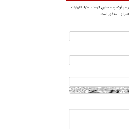
ر هر گونه پيام حاوي تهمت، افترا، اظهارات
سزا و... معذور است