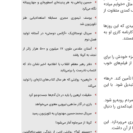
حسین پناهی به هر پدیده‌ای اسطوره‌ای و جهان‌بینانه
 مثل «خوابم میاد»
نگاه می‌کرد
 کمدی متفاوت از
یوسف تیموری مجری مسابقه استعدادیابی طنز
تلویزیون شد
دی که این روز‌ها
رنامه کاری او به
سریال نوستالژیک «آژانس دوستی» در آستانه تولید
هستند.
فصل دوم
آستان مقدس علوی: ۱۷ میلیون و ۵۰۰ هزار زائر از
نجف به کربلا رفتند
مز» خودش را برای
از فیلم‌های خوب
دفتر رهبر معظم انقلاب با اطلاعیه اخیر نشان داد که
انتساب نادرست را برنمی‌تابد
تأمین کند. «رها»
«اربعین» روایتی که هر سال کتاب‌های تازه‌ای را تولید
دیل شود. با این
می‌کند
حقیقت اربعین را باید در دل آدم‌ها جست‌و‌جو کرد
مردم روبه‌رو شود.
بازی در آثار مذهبی نیرویی معنوی می‌خواهد
غیدکمدی را دنبال
سریال محمدحسین مهدویان به تلویزیون رسید
 می‌پردازد. این
کربلا از میرجاوه آغاز می‌شود!
ا از آن داشت.
«حسینم کو؟» روایتی ادبی از زندگی حضرت‌ام‌البنین