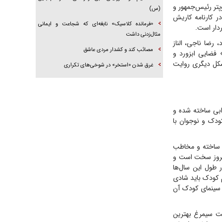
پتر رئیس‌جمهور و
(س)
سازندگان فیلم را از اکران منصرف کرده است. مهکام ۴۴ ساله در کارنامه کاریش
«فرمانده کلاسیک» نابغه‌ای که شجاعت و ایمانی
ردار است.
مثال‌زدنی داشت
 رضا ناجی، الناز
مصائب کند و کشدار مردی عاشق
 فضایی ابزورد و
شکل دیگری روایت
غرق شدن «استخر» در شوخی‌های تکراری
رابی ساخته شده و
ودک و نوجوان با
ک ساخته و مخاطب
امروز سخت است و
 طول این سال‌ها
م کودک باید شادی
 سینمای کودک آن
نست سیمرغ بهترین