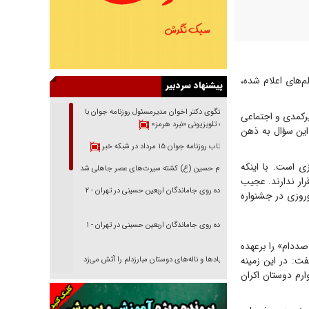
ام کرد، اما درجمع فیلم‌های اعلام شده،
پیشنهاد سردبیر
گفتگوی دکتر اخوان مدیرمسئول روزنامه جوان با
رکمدی و اجتماعی
برنامه تلویزیونی «نبرد هرمز»
این سؤال به ذهن
بازتاب روزنامه جوان ۱۵ مرداد در شبکه خبر
 است. با اینکه
امام حسین (ع) کشته سیرت‌های عصر جاهلی شد
رار ندارند. عجیب
پیاده روی جاماندگان اربعین حسینی در تهران - ۲
وروزی در جشنواره
پیاده روی جاماندگان اربعین حسینی در تهران - ۱
صددام» را برعهده
 گفت‌و‌گو با «جوان» درباره حضور نداشتن فیلم‌هایش در لیست اکران نوروزی ۱۴۰۴ گفت: در این زمینه
فریاد‌ها و ناله‌های دوستان مبارزدلم را آتش می‌زد
ارم دوستان اکران
تغییر رویه دشمن در ترور از شیخ فضل‌الله تا مصباح
یزدی