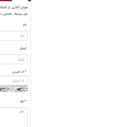
جوان آنلاين از انتشا
غير مرتبط ، فحش، نا
نام
ایمیل
* کد امنیتی
* نظر