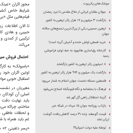
مجوز اکران «عینک 
موشک‌های پاتریوت
جولان عقابان ایرانی از دفاع مقدس تا نبرد رمضان
فیلم‌هایی مثل «بی
بازگشت ۳ میلیون و ۱۷ هزار زائر اربعین به کشور
تا الان اطلاعات ز
اربعین حسینی؛ یکی از بزرگ‌ترین تجمع‌های سالانه
حبیبی و هادی کاظ
جهان
ترکیبی از کمدی و
خرید قسطی اولش خنده و آخرش گریه است!
می‌کند.
کارخانه رؤیاسازی هالیوود به خط تولید فراموشی
رسید
احتمال فروش سین
۱.۸میلیون زائر اربعین به کشور بازگشتند
«بامبولک» به کارگ
اولین اکران خود 
بازگشت یک میلیون و ۹۷۴ هزار زائر اربعین به کشور
استقبال خوبی مواجه
فلسطین مسئله نخست جهان اسلام به شمار می‌رود
معیریان در نشست 
فرهنگ با بخشنامه و نگاه قیم‌مآبانه اصلاح نمی‌شود
اصلی آن کودکان ه
گزینه استقلال راهی گل گهر شد
باید نهایت دقت ر
بازتاب روزنامه جوان ۱۵ مرداد در شبکه خبر
ساختم، چراکه می‌د
و لحظات عاطفی غم
قیمت گوسفند زنده ۳۰ درصد کاهش یافت؛ گوشت
غم باید همراه با 
ارزان نشد
«پس
توطئه علیه دولت اسپانیا؟!