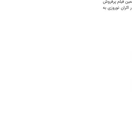
وران و تماشاگران را دریافت کند. قسمت اول این انیمیشن در سال ۱۴۰۱، پنجمین فیلم پرفروش
 از کشور هم به فروش خوبی دست پیدا کرد. به احتمال زیاد «پسر دلفینی ۲» در اکران نوروزی به