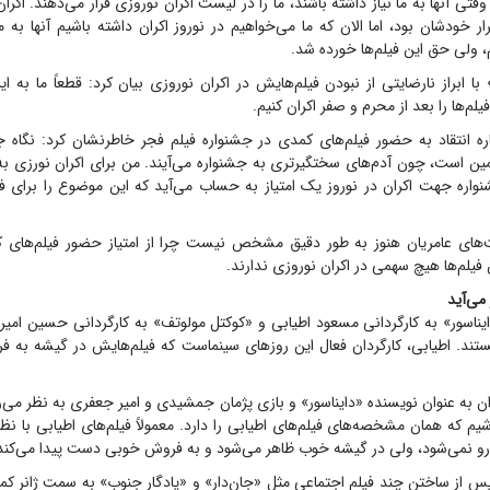
 وقتی آنها به ما نیاز داشته باشند، ما را در لیست اکران نوروزی قرار می‌دهند. اک
ر خودشان بود، اما الان که ما می‌خواهیم در نوروز اکران داشته باشیم آنها به ما
، ولی حق این فیلم‌ها خورده شد.
 با ابراز نارضایتی از نبودن فیلم‌هایش در اکران نوروزی بیان کرد: قطعاً ما به ا
 فیلم‌ها را بعد از محرم و صفر اکران کنیم.
باره انتقاد به حضور فیلم‌های کمدی در جشنواره فیلم فجر خاطرنشان کرد: نگاه
ین است، چون آدم‌های سختگیرتری به جشنواره می‌آیند. من برای اکران نورزی به 
اره جهت اکران در نوروز یک امتیاز به حساب می‌آید که این موضوع را برای فیل
های عامریان هنوز به طور دقیق مشخص نیست چرا از امتیاز حضور فیلم‌های 
 فیلم‌ها هیچ سهمی در اکران نوروزی ندارند.
 می‌آید
یناسور» به کارگردانی مسعود اطیابی و «کوکتل مولوتف» به کارگردانی حسین امیری
تند. اطیابی، کارگردان فعال این روز‌های سینماست که فیلم‌هایش در گیشه ب
ران به عنوان نویسنده «دایناسور» و بازی پژمان جمشیدی و امیر جعفری به نظر می‌
م که همان مشخصه‌های فیلم‌های اطیابی را دارد. معمولاً فیلم‌های اطیابی با نظ
‌رو نمی‌شود، ولی در گیشه خوب ظاهر می‌شود و به فروش خوبی دست پیدا می‌کند
پس از ساختن چند فیلم اجتماعی مثل «جان‌دار» و «یادگار جنوب» به سمت ژانر ک