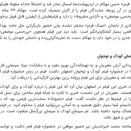
قرمز» حسن مهکام در اردیبهشت‌ماه امسال صادر شد و احتمالاً حادثه سقوط هلیکو
شرایط خاص کشور در آن روزها، 
‌حسی موضعی» و «آزادی مشروط» را دارد و فیلم‌هایش از کیفیتی قابل قبول برخو
یادی از داستان «عینک قرمز» منتشر نشده، ولی حضور بازیگرانی مثل حامد بهداد،
می بسیار کنجکاو‌برانگیز است. باید دید این فیلم همچون «بی‌حسی موضعی»
 جدی را در خود دارد یا مهکام دست به تجربه‌گرایی‌زده و داستان خودش را به 
مای کودک و نوجوان
ردانی آرش معیریان و به تهیه‌کنندگی بهروز مفید و با مشارکت بنیاد سینمایی فا
را در جشنواره فیلم کودک و نوجوان اصفهان داشت. فیلم در زمان جشنواره فیلم ک
 شد و معیریان برای این فیلم پروانه زرین بهترین کارگردانی را دریافت کرد.
خبری این فیلم در اصفهان بیان کرد که این فیلم را درباره کودک و برای کود
ستند. معیریان در این نشست خبری با اشاره به اینکه فیلم ساختن برای نسل 
ا در فیلم‌ها در نظر داشت، گفت: فیلم «بامبولک» سخت‌ترین فیلمی بود که در
انستم شما بسیار دقیق هستید و به آسانی می‌توانید فیلم را محکوم کنید. در فیل
ناک وجود داشته باشد. غم سینمای کودک با سینمای بزرگسال متفاوت است. در
شادی و شوق باشد.
ر دلفینی ۲» ساخته محمد خیراندیش نیز حضور موفقی در جشنواره فیلم فجر داشت و توا