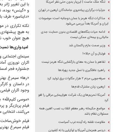
تنگه ملک ماست | این‌بار بدون حتی نظر امریکا
با این تغییر ژانر 
و «گینس» بوده، ن
جزئیات برگزاری پیاده‌روی جاماندگان اربعین در تهران
«دایناسور» طرف با
مذاکرات تنگه هرمز با عمان دوجانبه است؛ موضوعات
ایران و آمریکا بعداً بررسی می‌شود
نکته تکراری در مو
به هیچ پیشنهادی ن
ادامه حیات بنگاه‌های اقتصادی بدون حمایت جدی
مالیاتی و بیمه‌ای ممکن نیست
هیچ عنوان خوب نیس
وزیر صمت عازم پاکستان شد
امیدواری‌ها نسبت ب
فوتبال و آن «بالا»!
سینمای اجتماعی و 
اکران نوروزی آما
تفاهم با عمان به معنای بازگشایی تنگه هرمز نیست
جشنواره فجر امسال
راهبرد غافلگیری با نسل جدید پهپاد‌ها
«رها» سیمرغ بهتری
صرفه‌جویی مردم ۲ هزار مگاوات برق تولید کرد
در داستان و کارگ
اربعین؛ زبان مشترک قدم‌ها
وجود اکران فیلمی 
آمریکا تحریم‌های یک شرکت هواپیمایی عراقی را لغو
«موسی کلیم‌الله» ب
کرد
فیلم پربازیگر و پ
مواضع حکیمانه رهبر معظم انقلاب، نصب العین همه
می‌کنند، انتخابی 
مسئولان نظام باشد
فیلم خوش‌ساخت «پ
مقاومت نقشه راه آینده غرب آسیاست
فیلم سیمرغ بهترین 
دردسر همزمان آمریکا و اوکراین با ته کشیدن