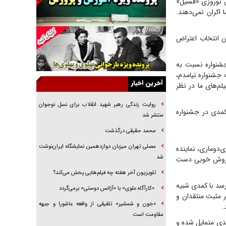
ران نوروزی «فسیل»
خرید قسطی اولش خنده و آخرش گریه است!
 اکران نمی‌دهند.
فوتبال و آن «بالا»!
ین انتخاب اعتراض
راهبرد غافلگیری با نسل جدید پهپاد‌ها
جنجال پزشکان تقلبی در صنعت زیبایی
 جشنواره نسبت به
یهودی‌ها در ادبیات داستانی اروپا؛ از شکسپیر تا
جشنواره نیامدم،
دیکنز
آخرین اخبار
م‌های ما در نظر
گفت‌وگو با خواهر یکی از شهدای جنگ رمضان/
خواهرم فرمانده جهادی و اهل خدمت بی‌منت بود
روایت زندگی رهبر شهید انقلاب برای نسل نوجوان
کمدی در جشنواره
منتشر شد
جزئیات شکنجه‌هایم فراتر از آن است که در بیان
بگنجد!
محمد حقیقی درگذشت
گزارش «جوان» از قوانین سخت‌گیرانه ۶ قاره در
مصلی تهران میزبان دوازدهمین نمایشگاه ایران‌نوشت
‌دوماری، نماینده
برابر یورش به پاسگاه‌های پلیس
شد
ه فروش خوبی دست
تلویزیون آخر هفته چه فیلم‌هایی پخش می‌کند؟
رسد با کمدی شبیه
«کارآگاه علوی» با «آژانس دوستی» برمی‌گردد
ر مثبت منتقدان و
«خون و شمشیر» تلفیقی از واقعه عاشورا و جبهه
.
مقاومت است
مدی متمایل شده و