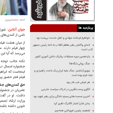
احمد محمدتبریزی
پربازدید ها
جوان آنلاین:
نامی از کمدی‌های 
خواهرم فرمانده جهادی و اهل خدمت بی‌منت بود
از میان هشت فیلم
ادعای واکنش رهبر معظم انقلاب به نامه رئیس جمهور
چهار فیلم دارند.
کذب است
می‌رسد که آیا این 
یازدهمین دوره مسابقات رباتیک دانش آموزی کشور
نکته جالب توجه 
جنگ روانی تنگه‌ها!
جشنواره امسال در 
نیویورک‌تایمز: جنگ علیه ایران یک باخت راهبردی و
اینجاست که ابراهی
مایه شرم بوده است
فیلم فجر حضور پی
هر شبش شب قدر بود
حق کمدی‌های جشن
الگوی وحدت‌آفرین در ادراک سیاست خارجی
عامریان در جشنوار
آخرین صحبت‌های پسرم دلتنگی برای رهبر شهید بود
وزارت ارشاد تصمیم
زمان شارژ اعتبار کالابرگ تغییر کرد
خوبی داشته باشند
تضعیف پلیس، فروپاشی همه‌چیز