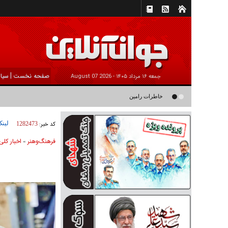
|
صفحه نخست
سیا
جمعه ۱۶ مرداد ۱۴۰۵ -
2026 August 07
خاطرات رامین ناصرنصیر از «پشت‌ کنکوری‌ها» و رضا داوودنژاد: رضا ک
لینک
کد خبر:
1282473
فرهنگ‌و‌هنر
اخبار كلی
»