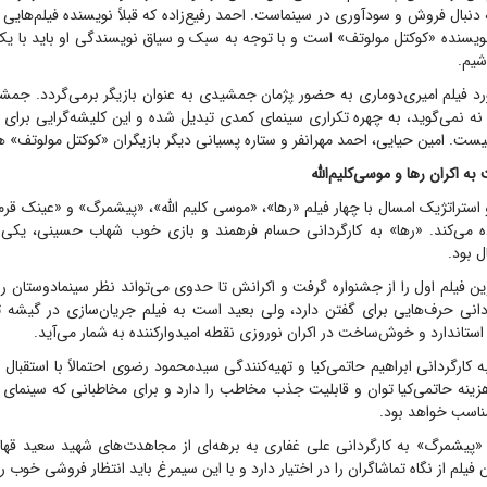
به دنبال فروش و سودآوری در سینماست. احمد رفیع‌زاده که قبلاً نویسنده فیلم‌هایی
ویسنده «کوکتل مولوتف» است و با توجه به سبک و سیاق نویسندگی او باید با یک
شیم.
رد فیلم امیری‌دوماری به حضور پژمان جمشیدی به عنوان بازیگر برمی‌گردد. جمشی
ه نمی‌گوید، به چهره تکراری سینمای کمدی تبدیل شده و این کلیشه‌گرایی برای کا
ت. امین حیایی، احمد مهرانفر و ستاره پسیانی دیگر بازیگران «کوکتل مولوتف» 
ه اکران رها و موسی‌کلیم‌الله
استراتژیک امسال با چهار فیلم «رها»، «موسی کلیم الله»، «پیشمرگ» و «عینک قر
ده می‌کند. «رها» به کارگردانی حسام فرهمند و بازی خوب شهاب حسینی، یکی 
 بود.
ن فیلم اول را از جشنواره گرفت و اکرانش تا حدوی می‌تواند نظر سینمادوستان را 
ردانی حرف‌هایی برای گفتن دارد، ولی بعید است به فیلم جریان‌سازی در گیشه تب
استاندارد و خوش‌ساخت در اکران نوروزی نقطه امیدوارکننده به شمار می‌آید.
ه کارگردانی ابراهیم حاتمی‌کیا و تهیه‌کنندگی سیدمحمود رضوی احتمالاً با استقبال 
رهزینه حاتمی‌کیا توان و قابلیت جذب مخاطب را دارد و برای مخاطبانی که سینمای 
مناسب خواهد بود.
یشمرگ» به کارگردانی علی غفاری به برهه‌ای از مجاهدت‌های شهید سعید قهاری
فیلم از نگاه تماشاگران را در اختیار دارد و با این سیمرغ باید انتظار فروشی خوب ر