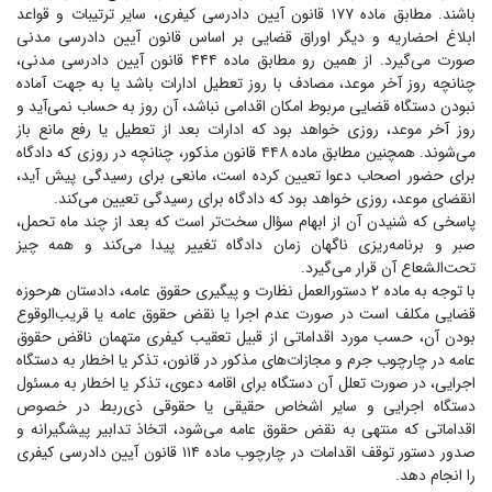
باشند. مطابق ماده ۱۷۷ قانون آیین دادرسی کیفری، سایر ترتیبات و قواعد
ابلاغ احضاریه و دیگر اوراق قضایی بر اساس قانون آیین دادرسی مدنی
صورت می‌گیرد. از همین رو مطابق ماده ۴۴۴ قانون آیین دادرسی مدنی،
چنانچه روز آخر موعد، مصادف با روز تعطیل ادارات باشد یا به جهت آماده
نبودن دستگاه قضایی مربوط امکان اقدامی نباشد، آن روز به حساب نمی‌آید و
روز آخر موعد، روزی خواهد بود که ادارات بعد از تعطیل یا رفع مانع باز
می‌شوند. همچنین مطابق ماده ۴۴۸ قانون مذکور، چنانچه در روزی که دادگاه
برای حضور اصحاب دعوا تعیین کرده است، مانعی برای رسیدگی پیش آید،
انقضای موعد، روزی خواهد بود که دادگاه برای رسیدگی تعیین می‌کند.
پاسخی که شنیدن آن از ابهام سؤال سخت‌تر است که بعد از چند ماه تحمل،
صبر و برنامه‌ریزی ناگهان زمان دادگاه تغییر پیدا می‌کند و همه چیز
تحت‌الشعاع آن قرار می‌گیرد.
با توجه به ماده ۲ دستورالعمل نظارت و پیگیری حقوق عامه، دادستان هرحوزه
قضایی مکلف است در صورت عدم اجرا یا نقض حقوق عامه یا قریب‌الوقوع
بودن آن، حسب مورد اقداماتی از قبیل تعقیب کیفری متهمان ناقض حقوق
عامه در چارچوب جرم و مجازات‌های مذکور در قانون، تذکر یا اخطار به دستگاه
اجرایی، در صورت تعلل آن دستگاه برای اقامه دعوی، تذکر یا اخطار به مسئول
دستگاه اجرایی و سایر اشخاص حقیقی یا حقوقی ذی‌ربط در خصوص
اقداماتی که منتهی به نقض حقوق عامه می‌شود، اتخاذ تدابیر پیشگیرانه و
صدور دستور توقف اقدامات در چارچوب ماده ١١۴ قانون آیین دادرسی کیفری
را انجام دهد.