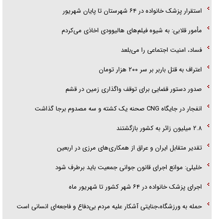
تحلیل ابعاد پیام رهبر انقلاب به حزب‌الله/ مقاومت نقشه راه آینده غرب آسیا
‌استقرار پزشک خانواده در ۶۴ شهرستان تا پایان شهریور
گفت‌و‌گو اختصاصی با همسر فرمانده شهید حزب‌الله لبنان/ هر شبش شب
مأمور قلابی: به شیوه فیلم‌های هالیوودی اخاذی می‌کردم
قدر بود
فساد، امنیت اجتماعی را می‌بلعد
‌‌اعتراف به قتل باربر بر سر ۲۰۰ هزار تومان
صدور دستور قضایی برای توقف واگذاری زمین در قشم
انفجار در جایگاه CNG صحنه یک کشته و سه مصدوم برجا گذاشت
۲.۸ میلیون زائر به کشور بازگشتند
تقدیر متقابل ایران و عراق از همکاری‌های مرزی در اربعین
خلیلی: موانع اجرای قانون جوانی جمعیت باید برطرف شود
اجرای پزشک خانواده در ۶۴ شهر کشور تا شهریور ماه
حمله به ورزشگاه،جنایتی آشکار علیه مردم بی‌دفاع و فاجعه‌ای انسانی است