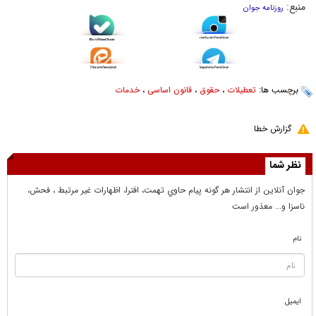
منبع:
روزنامه جوان
برچسب ها:
تعطیلات
،
حقوق
،
قانون اساسی
،
خدمات
گزارش خطا
نظر شما
جوان آنلاين از انتشار هر گونه پيام حاوي تهمت، افترا، اظهارات غير مرتبط ، فحش،
ناسزا و... معذور است
نام
ایمیل