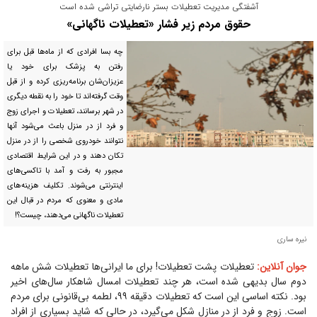
آشفتگی مدیریت تعطیلات بستر نارضایتی تراشی شده است
حقوق مردم زیر فشار «تعطیلات ناگهانی»
چه بسا افرادی که از ماه‌ها قبل برای
رفتن به پزشک برای خود یا
عزیزان‌شان برنامه‌ریزی کرده و از قبل
وقت گرفته‌اند تا خود را به نقطه دیگری
در شهر برسانند، تعطیلات و اجرای زوج
و فرد از در منزل باعث می‌شود آنها
نتوانند خودروی شخصی را از در منزل
تکان دهند و در این شرایط اقتصادی
مجبور به رفت و آمد با تاکسی‌های
اینترنتی می‌شوند. تکلیف هزینه‌های
مادی و معنوی که مردم در قبال این
تعطیلات ناگهانی می‌دهند، چیست؟!
نیره ساری
جوان آنلاین:
تعطیلات پشت تعطیلات! برای ما ایرانی‌ها تعطیلات شش ماهه
دوم سال بدیهی شده است، هر چند تعطیلات امسال شاهکار سال‌های اخیر
بود. نکته اساسی این است که تعطیلات دقیقه ۹۹، لطمه بی‌قانونی برای مردم
است. زوج و فرد از در منازل شکل می‌گیرد، در حالی که شاید بسیاری از افراد