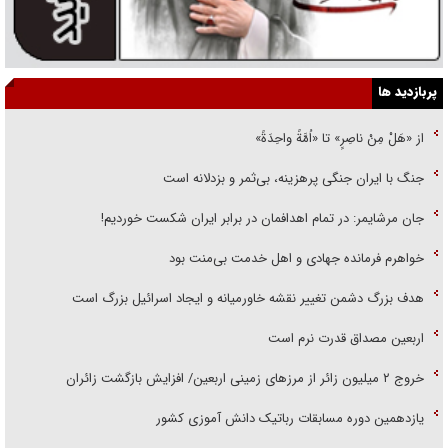
پربازدید ها
از «هَلْ مِنْ ناصِرٍ» تا «اُمَّةً واحِدَةً»
جنگ با ایران جنگی پرهزینه، بی‌ثمر و بزدلانه است
جان مرشایمر: در تمام اهدافمان در برابر ایران شکست خوردیم!
خواهرم فرمانده جهادی و اهل خدمت بی‌منت بود
هدف بزرگ دشمن تغییر نقشه خاورمیانه و ایجاد اسرائیل بزرگ است
اربعین مصداق قدرت نرم است
‌خروج ۲ میلیون زائر از مرز‌های زمینی اربعین/ افزایش بازگشت زائران
یازدهمین دوره مسابقات رباتیک دانش آموزی کشور