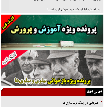
خرید قسطی اولش خنده و آخرش گریه است!
فوتبال و آن «بالا»!
راهبرد غافلگیری با نسل جدید پهپاد‌ها
جنجال پزشکان تقلبی در صنعت زیبایی
یهودی‌ها در ادبیات داستانی اروپا؛ از شکسپیر تا دیکنز
گفت‌وگو با خواهر یکی از شهدای جنگ رمضان/ خواهرم فرمانده جهادی و
اهل خدمت بی‌منت بود
جزئیات شکنجه‌هایم فراتر از آن است که در بیان بگنجد!
گزارش «جوان» از قوانین سخت‌گیرانه ۶ قاره در برابر یورش به پاسگاه‌های
آخرین اخبار
پلیس
هیرکانی در چنگ ویلاسازی‌ها