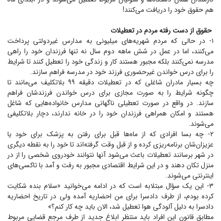
هم حقوق خود را دریافت می‌کنند!
حقوق از دست رفته مردم در تعطیلات
۱- در حالی که مردم شهریه‌های میلیونی به مدارس غیردولتی پرداخت
می‌کنند، اما در عمل در شش ماهه دوم سال نه تنها فرزندان خود را راهی
مدرسه نمی‌کنند بلکه مجبور هستند کار و زندگی خود را تعطیل کنند تا شرایط
را برای درس خواندن غیرحضوری فرزند خود در مدرسه فراهم سازند.
چه بسیار مادران شاغلی که در تعطیلات دقیقه ۹۹ بلاتکلیف می‌مانند تا
چگونه شرایط را به صورت مجازی برای درس خواندن فرزندشان فراهم
سازند. در واقع در صورت تعطیلی ناگهانی مدارس خانواده‌هایی که شاغل
هستند و امکان همراهی فرزندان خود را در خانه ندارند، دچار بلاتکلیفی
می‌شوند.
۲- چه بسا افرادی که از ماه‌ها قبل برای رفتن به پزشک برای خود یا
عزیزان‌شان برنامه‌ریزی کرده و از قبل وقت گرفته‌اند تا خود را به نقطه دیگری
در شهر برسانند تعطیلات باعث می‌شود آنها نتوانند خودروی شخصی را از در
منزل تکان دهند و در این شرایط اقتصادی مجبور به رفت و آمد با تاکسی‌های
اینترنتی می‌شوند.
۳- این یک سؤال مبتلا‌به است که در ادامه می‌خوانید «سلام بنده شکایت
کرده بودم، از طرف دادسرا برای من احضاریه آمده ولی در تاریخ احضاریه
دادسرا به دلیل آلودگی هوا تعطیل شد، الان باید چه کار کنم؟»
مطابق قانون این افراد باید منتظر ابلاغ جدید از طرف مرجع قضایی مربوط