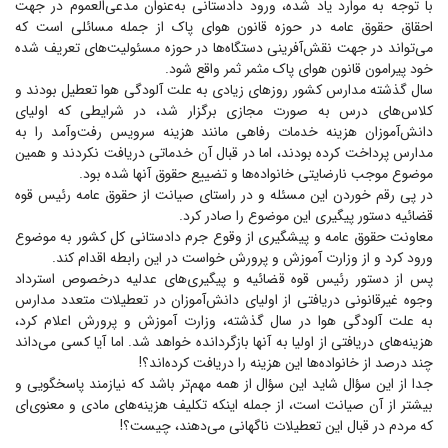
با توجه به موارد یاد شده، ورود دادستانی به‌عنوان مدعی‌العموم در جهت
احقاق حقوق عامه در حوزه قانون هوای پاک از جمله مسائلی است که
می‌تواند در جهت نقش‌آفرینی دستگاه‌ها در حوزه مسئولیت‌های تعریف شده
خود پیرامون قانون هوای پاک مثمر ثمر واقع شود.
سال گذشته مدارس کشور روز‌های زیادی به علت آلودگی هوا تعطیل بودند و
کلاس‌های درس به صورت مجازی برگزار شد، در شرایطی که اولیای
دانش‌آموزان هزینه خدمات رفاهی مانند هزینه سرویس رفت‌و‌آمد را به
مدارس پرداخت کرده بودند، اما در قبال آن خدماتی دریافت نکردند و همین
موضوع موجب نارضایتی خانواده‌ها و تضییع حقوق آنها شده بود.
در پی رقم خوردن این مسئله و در راستای صیانت از حقوق عامه رئیس قوه
قضائیه دستور پیگیری این موضوع را صادر کرد.
معاونت حقوق عامه و پیشگیری از وقوع جرم دادستانی کل کشور به موضوع
ورود کرد و از وزارت آموزش و پرورش خواست در این رابطه اقدام کند.
پس از دستور رئیس قوه قضائیه و پیگیری‌های عدلیه درخصوص استرداد
وجوه غیرقانونی دریافتی از اولیای دانش‌آموزان در تعطیلات متعدد مدارس
به علت آلودگی هوا در سال گذشته، وزارت آموزش و پرورش اعلام کرد،
هزینه‌های دریافتی از اولیا به آنها بازگردانده خواهد شد. اما آیا کسی می‌داند
چند درصد از خانواده‌ها این هزینه را دریافت کرده‌اند؟!
جدا از این سؤال شاید این سؤال از همه مهم‌تر باشد که نیازمند پاسخگویی و
بیشتر از آن صیانت است، از جمله اینکه تکلیف هزینه‌های مادی و معنوی‌ای
که مردم در قبال این تعطیلات ناگهانی می‌دهند، چیست؟!