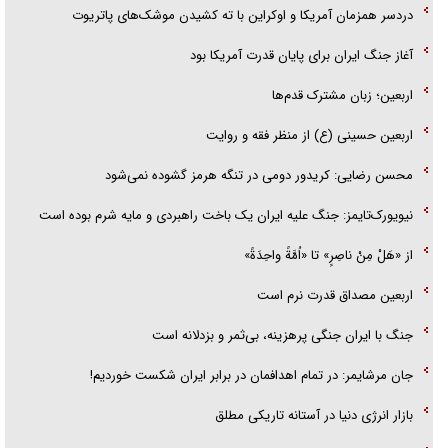
گزارش «جوان» از قوانین سخت‌گیرانه ۶ قاره در برابر یورش به پاسگاه‌های
دردسر همزمان آمریکا و اوکراین با ته کشیدن موشک‌های پاتریوت
پلیس
آغاز جنگ ایران برای پایان قدرت آمریکا بود
تحلیل ابعاد پیام رهبر انقلاب به حزب‌الله/ مقاومت نقشه راه آینده غرب آسیا
اربعین؛ زبان مشترک قدم‌ها
اربعین حسینی (ع) از منظر فقه و روایت
محسن رضایی: کریدور دومی در تنگه هرمز گشوده نمی‌شود
نیویورک‌تایمز: جنگ علیه ایران یک باخت راهبردی و مایه شرم بوده است
از «هَلْ مِنْ ناصِرٍ» تا «اُمَّةً واحِدَةً»
اربعین مصداق قدرت نرم است
جنگ با ایران جنگی پرهزینه، بی‌ثمر و بزدلانه است
جان مرشایمر: در تمام اهدافمان در برابر ایران شکست خوردیم!
بازار انرژی دنیا در آستانه تاریکی مطلق