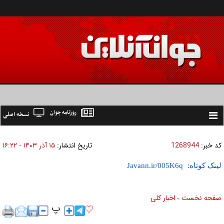
روزنامه جوان
نسخه اصلی
Toggle
navigation
کد خبر:
1268944
تاریخ انتشار:
۱۵ آذر ۱۴۰۳ - ۱۶:۲۲
لینک کوتاه:
صفحه نخست
اخبار كلی
»