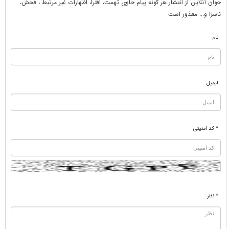
جوان آنلاين از انتشار هر گونه پيام حاوي تهمت، افترا، اظهارات غير مرتبط ، فحش،
ناسزا و... معذور است
نام
ایمیل
* کد امنیتی
* نظر