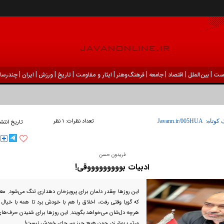
|
|
|
|
|
|
|
|
|
ست
بين‌الملل
اقتصاد
جامعه
فرهنگ‌و‌هنر
ایثار و مقاومت
تاریخ
ورزش
ايران
چندرسان
تعداد نظرات:
۱ نظر
 کوتاه:
تاریخ انتشا
فریدون حسن
ادبیات بوووووووووقی!
این روز‌ها چقدر دلمان برای پرویزخان دهداری تنگ می‌شود. معلم
که گویا وقتی رفت، اخلاق را هم با خودش برد تا همه با خیال
هرچه دل‌شان می‌خواهد بگویند. این روز‌ها برای شنیدن حرف‌های
مرتب بوق زد، چون هیچ چیز سر جای خودش نیست!