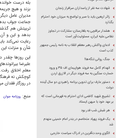
بله درست خوانده‌ا
شهادت سه نفر از پاسداران سرافراز زنجان
بزند و هیچ جریمه
مدیران عامل دیگر
زائر اربعین باید با صبر و تواضع به میزبان خود احترام
جماعت جواب بدهد.
بگذارد
تربیتش هم گذشته،
هشدار عراقچی به بلغارستان؛ مشارکت در تجاوز
بدهد و این و آن 
نظامی علیه ایران، مسئولیت‌آور است
رعایت نمی‌کند بای
ادعای واکنش رهبر معظم انقلاب به نامه رئیس جمهور
شأن و منزلت این عن
کذب است
این روز‌ها چقدر 
جنگ روانی تنگه‌ها!
علیرضا بیرانوند‌
انهدام کامل سه فروند هواپیمای اف ۳۵ و ورود
معلم اخلاق رفت. 
خسارت سنگین به سه فروند دیگر در الازرق اردن
کوچکش نه فرهنگ دا
دستور عارف برای تدوین برنامه راهبردی دو سال آینده
در روزگار فقدان مر
دولت
منبع:
تشییع شهید کاظمی ادای احترام به قهرمانی است که
روزنامه جوان
بر عهد خود با میهن ایستاد
هر شبش شب قدر بود
یک فروند پهپاد متخاصم در بندر امام خمینی منهدم
شد
الگوی وحدت‌آفرین در ادراک سیاست خارجی