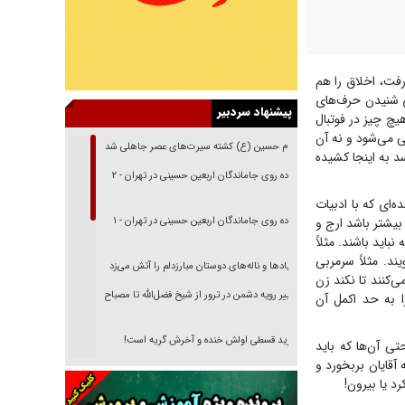
رفت، اخلاق را هم
ی شنیدن حرف‌های
پیشنهاد سردبیر
چ چیز در فوتبال
ی می‌شود و نه آن
امام حسین (ع) کشته سیرت‌های عصر جاهلی شد
 به اینجا کشیده
پیاده روی جاماندگان اربعین حسینی در تهران - ۲
ه‌ای که با ادبیات
یشتر باشد ارج و
پیاده روی جاماندگان اربعین حسینی در تهران - ۱
اید باشند. مثلاً
د. مثلاً سرمربی
فریاد‌ها و ناله‌های دوستان مبارزدلم را آتش می‌زد
ی‌کنند تا نکند زن
تغییر رویه دشمن در ترور از شیخ فضل‌الله تا مصباح
ا به حد اکمل آن
یزدی
خرید قسطی اولش خنده و آخرش گریه است!
ی آن‌ها که باید
آقایان بربخورد و
فوتبال و آن «بالا»!
رد یا بیرون!
راهبرد غافلگیری با نسل جدید پهپاد‌ها