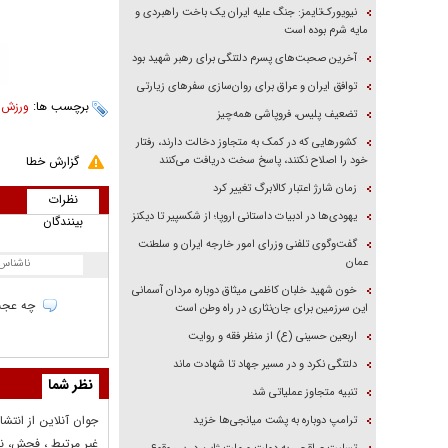
نیویورک‌تایمز: جنگ علیه ایران یک باخت راهبردی و
مایه شرم بوده است
آخرین صحبت‌های پسرم دلتنگی برای رهبر شهید بود
توافق ایران و عراق برای روان‌سازی سفر‌های زیارتی
برچسب ها:
ورزش ا
تضعیف پلیس، فروپاشی همه‌چیز
کشور‌هایی که در کمک به متجاوز دخالت دارند، رفتار
خود را اصلاح نکنند، پاسخ سخت دریافت می‌کنند
گزارش خطا
زمان شارژ اعتبار کالابرگ تغییر کرد
نظرات
یهودی‌ها در ادبیات داستانی اروپا؛ از شکسپیر تا دیکنز
بینندگان
گفت‌وگوی تلفنی وزرای امور خارجه ایران و سلطنت
عمان
ناشناس
خون شهید خلبان کاظمی میثاق دوباره مردان آسمانی
چه عجب ب
این سرزمین برای جان‌نثاری در راه وطن است
اربعین حسینی (ع) از منظر فقه و روایت
دلتنگی نکرد و در مسیر جهاد تا شهادت ماند
نظر شما
تنبیه متجاوز عملیاتی شد
جوان آنلاين از انتشا
ترامپ دوباره به پشت میانجی‌ها خزید
غير مرتبط ، فحش، نا