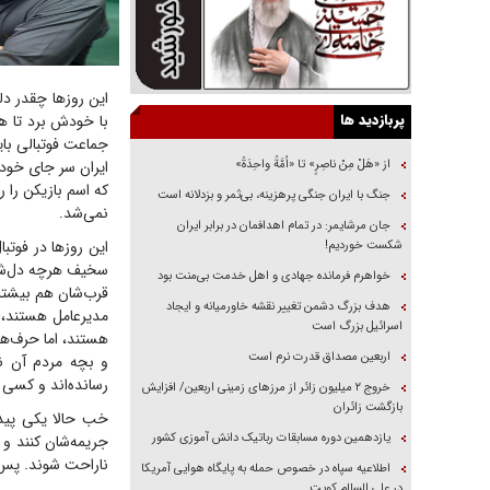
این روز‌ها چقدر د
پربازدید ها
با خودش برد تا ه
جماعت فوتبالی با
از «هَلْ مِنْ ناصِرٍ» تا «اُمَّةً واحِدَةً»
ایران سر جای خودش
که اسم بازیکن را
جنگ با ایران جنگی پرهزینه، بی‌ثمر و بزدلانه است
نمی‌شد.
جان مرشایمر: در تمام اهدافمان در برابر ایران
این روز‌ها در فوتب
شکست خوردیم!
سخیف هرچه د‌ل‌شا
خواهرم فرمانده جهادی و اهل خدمت بی‌منت بود
قرب‌شان هم بیشتر 
هدف بزرگ دشمن تغییر نقشه خاورمیانه و ایجاد
مدیرعامل هستند، 
اسرائیل بزرگ است
هستند، اما حرف‌های
اربعین مصداق قدرت نرم است
و بچه مردم آن نز
رسانده‌اند و کسی ج
‌خروج ۲ میلیون زائر از مرز‌های زمینی اربعین/ افزایش
بازگشت زائران
خب حالا یکی پیدا
یازدهمین دوره مسابقات رباتیک دانش آموزی کشور
جریمه‌شان کنند و 
ناراحت شوند. پس با
اطلاعیه سپاه در خصوص حمله به پایگاه هوایی آمریکا
در علی السالم کویت