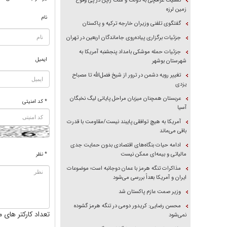
تسلیت عراقچی به دولت و ملت ژاپن در پی وقوع
زمین لرزه
نام
گفتگوی تلفنی وزیران خارجه ترکیه و پاکستان
جزئیات برگزاری پیاده‌روی جاماندگان اربعین در تهران
جزئیات حمله موشکی بامداد پنجشنبه آمریکا به
ایمیل
شهرستان بوشهر
تغییر رویه دشمن در ترور از شیخ فضل‌الله تا مصباح
یزدی
عربستان همچنان میزبان مراحل پایانی لیگ نخبگان
* کد امنیتی
آسیا
آمریکا به هیچ توافقی پایبند نیست/مقاومت با قدرت
باقی می‌ماند
ادامه حیات بنگاه‌های اقتصادی بدون حمایت جدی
مالیاتی و بیمه‌ای ممکن نیست
* نظر
مذاکرات تنگه هرمز با عمان دوجانبه است؛ موضوعات
ایران و آمریکا بعداً بررسی می‌شود
وزیر صمت عازم پاکستان شد
محسن رضایی: کریدور دومی در تنگه هرمز گشوده
تعداد کارکتر های م
نمی‌شود