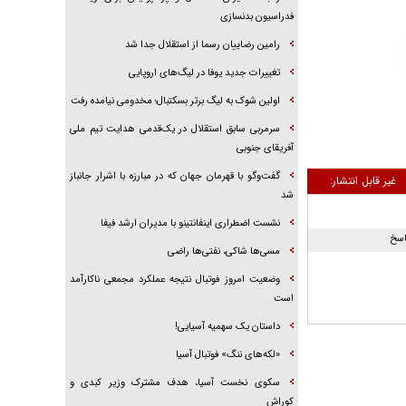
فدراسیون بدنسازی
رامین رضاییان رسما از استقلال جدا شد
تغییرات جدید یوفا در لیگ‌های اروپایی
اولین شوک به لیگ برتر بسکتبال؛ مخدومی نیامده رفت
سرمربی سابق استقلال در یک‌قدمی هدایت تیم ملی
آفریقای جنوبی
گفت‌وگو با قهرمان جهان که در مبارزه با اشرار جانباز
غیر قابل انتشار:
شد
نشست اضطراری اینفانتینو با مدیران ارشد فیفا
اسخ
مسی‌ها شاکی، نفتی‌ها راضی
وضعیت امروز فوتبال نتیجه عملکرد مجمعی ناکارآمد
است
داستان یک سهمیه آسیایی!
«لکه‌های ننگ» فوتبال آسیا
سکوی نخست آسیا، هدف مشترک وزیر کبدی و
کوراش