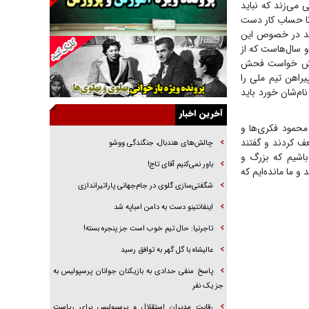
 می‌زند که نباید
جنجال پزشکان تقلبی در صنعت زیبایی
تا حساب کار دست
رسد در خصوص این
یهودی‌ها در ادبیات داستانی اروپا؛ از شکسپیر تا
 سال‌هاست که از
دیکنز
ه دلش خواست فحش
گفت‌وگو با خواهر یکی از شهدای جنگ رمضان/
راهن تیم ملی را
خواهرم فرمانده جهادی و اهل خدمت بی‌منت بود
ام‌شان خورد باید
جزئیات شکنجه‌هایم فراتر از آن است که در بیان
آخرین اخبار
بگنجد!
محمود فکری‌ها و
ف کردند و گفتند
گزارش «جوان» از قوانین سخت‌گیرانه ۶ قاره در
چالش‌های هندبال، جنگندگی ووشو
برابر یورش به پاسگاه‌های پلیس
باشیم که بزرگ و
باور نمی‌کنیم آقای تاج!
 ما مانده‌ایم که
تحلیل ابعاد پیام رهبر انقلاب به حزب‌الله/ مقاومت
شگفتی‌سازی گلوی در جام‌جهانی پاراتیراندازی
نقشه راه آینده غرب آسیا
اینفانتینو دست به دامن امباپه شد
گفت‌و‌گو اختصاصی با همسر فرمانده شهید حزب‌الله
لبنان/ هر شبش شب قدر بود
تاجرنیا: حال تیم خوب است جز پنجره بسته!
عالیشاه با گل گهر به توافق رسید
پاسخ منفی حدادی به بازیکنان جوانان پرسپولیس به
جز یک نفر
رقابت مدیران استقلال و پرسپولیس برای ریاست