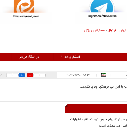
یران
،
فوتبال
،
مسئولان ورزش
در انتظار بررسی:
انتشار یافته:
۱
پ
۱۵:۳۴ - ۱۴۰۳/۰۷/۳۰
0
0
|
|
ا این بی فرهنگها وفاق نکردید.
ر هر گونه پيام حاوي تهمت، افترا، اظهارات
سزا و... معذور است