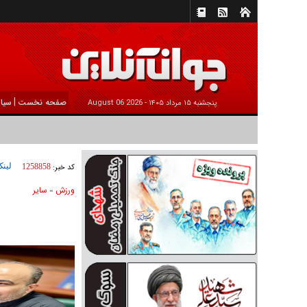
|
صفحه نخست
سیا
پنجشنبه ۱۵ مرداد ۱۴۰۵ -
2026 August 06
لینک
کد خبر:
1258858
ورزش
ساير
»