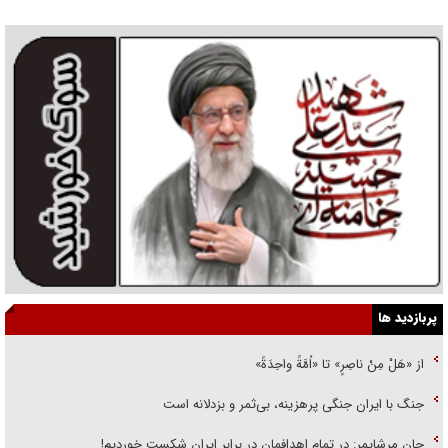
پربازدید ها
از «هَلْ مِنْ ناصِرٍ» تا «اُمَّةً واحِدَةً»
جنگ با ایران جنگی پرهزینه، بی‌ثمر و بزدلانه است
جان مرشایمر: در تمام اهدافمان در برابر ایران شکست خوردیم!