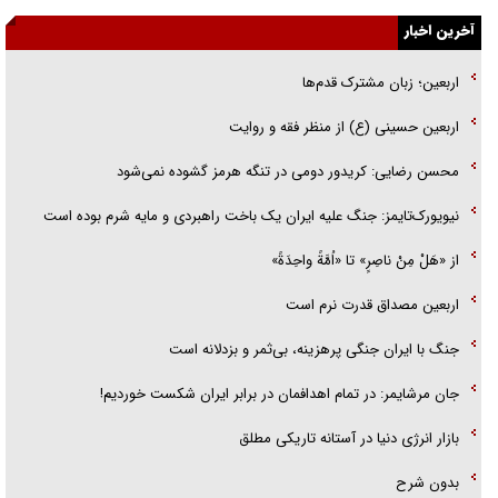
آخرین اخبار
گزارش «جوان» از قوانین سخت‌گیرانه ۶ قاره در برابر یورش به پاسگاه‌های
پلیس
اربعین؛ زبان مشترک قدم‌ها
تحلیل ابعاد پیام رهبر انقلاب به حزب‌الله/ مقاومت نقشه راه آینده غرب آسیا
اربعین حسینی (ع) از منظر فقه و روایت
گفت‌و‌گو اختصاصی با همسر فرمانده شهید حزب‌الله لبنان/ هر شبش شب
محسن رضایی: کریدور دومی در تنگه هرمز گشوده نمی‌شود
قدر بود
نیویورک‌تایمز: جنگ علیه ایران یک باخت راهبردی و مایه شرم بوده است
از «هَلْ مِنْ ناصِرٍ» تا «اُمَّةً واحِدَةً»
اربعین مصداق قدرت نرم است
جنگ با ایران جنگی پرهزینه، بی‌ثمر و بزدلانه است
جان مرشایمر: در تمام اهدافمان در برابر ایران شکست خوردیم!
بازار انرژی دنیا در آستانه تاریکی مطلق
بدون شرح