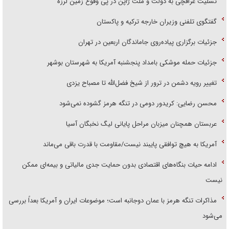
تسلیت عراقچی به دولت و ملت ژاپن در پی وقوع زمین لرزه
گفتگوی تلفنی وزیران خارجه ترکیه و پاکستان
جزئیات برگزاری پیاده‌روی جاماندگان اربعین در تهران
جزئیات حمله موشکی بامداد پنجشنبه آمریکا به شهرستان بوشهر
تغییر رویه دشمن در ترور از شیخ فضل‌الله تا مصباح یزدی
محسن رضایی: کریدور دومی در تنگه هرمز گشوده نمی‌شود
عربستان همچنان میزبان مراحل پایانی لیگ نخبگان آسیا
آمریکا به هیچ توافقی پایبند نیست/مقاومت با قدرت باقی می‌ماند
ادامه حیات بنگاه‌های اقتصادی بدون حمایت جدی مالیاتی و بیمه‌ای ممکن
نیست
مذاکرات تنگه هرمز با عمان دوجانبه است؛ موضوعات ایران و آمریکا بعداً بررسی
می‌شود