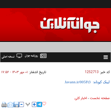
روزنامه جوان
نسخه اصلی
Toggle
navigation
کد خبر:
1252713
تاریخ انتشار:
۰۱ مهر ۱۴۰۳ - ۱۷:۵۶
لینک کوتاه:
صفحه نخست
اخبار كلی
»