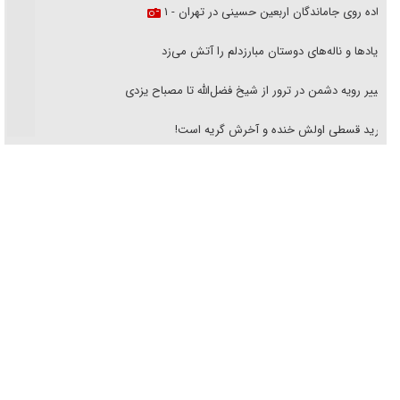
پیاده روی جاماندگان اربعین حسینی در تهران - ۱
فریاد‌ها و ناله‌های دوستان مبارزدلم را آتش می‌زد
تغییر رویه دشمن در ترور از شیخ فضل‌الله تا مصباح یزدی
خرید قسطی اولش خنده و آخرش گریه است!
فوتبال و آن «بالا»!
راهبرد غافلگیری با نسل جدید پهپاد‌ها
جنجال پزشکان تقلبی در صنعت زیبایی
یهودی‌ها در ادبیات داستانی اروپا؛ از شکسپیر تا دیکنز
گفت‌وگو با خواهر یکی از شهدای جنگ رمضان/ خواهرم فرمانده جهادی و
اهل خدمت بی‌منت بود
جزئیات شکنجه‌هایم فراتر از آن است که در بیان بگنجد!