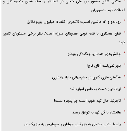
منتفی شدن حضور پور علی گنجی در الطلبه؟ / بسته شدن پنجره نقل و
انتقالات تیم منصوریان
رونالدو و ۱۳ ماشین اسپرت لاکچری؛ فقط ۱۱ میلیون یورو ناقابل
قطع همکاری با قلعه نویی همچنان سوژه است/ نظر برخی مسئولان تغییر
کرد!
چالش‌های هندبال، جنگندگی ووشو
باور نمی‌کنیم آقای تاج!
شگفتی‌سازی گلوی در جام‌جهانی پاراتیراندازی
اینفانتینو دست به دامن امباپه شد
تاجرنیا: حال تیم خوب است جز پنجره بسته!
عالیشاه با گل گهر به توافق رسید
پاسخ منفی حدادی به بازیکنان جوانان پرسپولیس به جز یک نفر