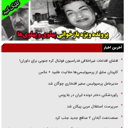
یهودی‌ها در ادبیات داستانی اروپا؛ از شکسپیر تا دیکنز
گفت‌وگو با خواهر یکی از شهدای جنگ رمضان/ خواهرم فرمانده جهادی و
اهل خدمت بی‌منت بود
جزئیات شکنجه‌هایم فراتر از آن است که در بیان بگنجد!
آخرین اخبار
گزارش «جوان» از قوانین سخت‌گیرانه ۶ قاره در برابر یورش به پاسگاه‌های
افشای اقدامات غیراخلاقی فدراسیون فوتبال کره جنوبی برای داوران!
پلیس
کاپیتان سابق از پرسپولیسی‌ها حلالیت طلبید + عکس
تحلیل ابعاد پیام رهبر انقلاب به حزب‌الله/ مقاومت نقشه راه آینده غرب آسیا
مدیرعامل پرسپولیس سفیر افتخاری چوگان شد
رکوردشکنی دختر دونده ایران در بلاروس
سرپرست استقلال مربی پیکان شد
صنعت‌نفت آبادان ۲ مدافع جدید جذب کرد