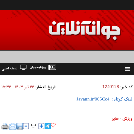
روزنامه جوان
نسخه اصلی
Toggle
navigation
کد خبر:
1240128
تاریخ انتشار:
۲۶ تير ۱۴۰۳ - ۱۵:۳۶
لینک کوتاه:
ورزش
ساير
»