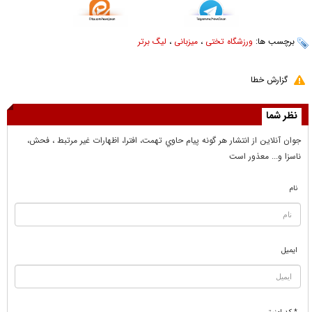
برچسب ها:
ورزشگاه تختی
،
میزبانی
،
لیگ برتر
گزارش خطا
نظر شما
جوان آنلاين از انتشار هر گونه پيام حاوي تهمت، افترا، اظهارات غير مرتبط ، فحش،
ناسزا و... معذور است
نام
ایمیل