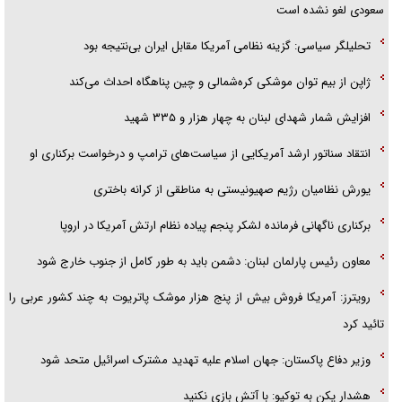
سعودی لغو نشده است
فریاد‌ها و ناله‌های دوستان مبارزدلم را آتش می‌زد
تحلیلگر سیاسی: گزینه نظامی آمریکا مقابل ایران بی‌نتیجه بود
ژاپن از بیم توان موشکی کره‌شمالی و چین پناهگاه احداث می‌کند
افزایش شمار شهدای لبنان به چهار هزار و ۳۳۵ شهید
انتقاد سناتور ارشد آمریکایی از سیاست‌های ترامپ و درخواست برکناری او
یورش نظامیان رژیم صهیونیستی به مناطقی از کرانه باختری
برکناری ناگهانی فرمانده لشکر پنجم پیاده‌ نظام ارتش آمریکا در اروپا
معاون رئیس پارلمان لبنان: دشمن باید به طور کامل از جنوب خارج شود
رویترز: آمریکا فروش بیش از پنج هزار موشک پاتریوت به چند کشور عربی را
تائید کرد
وزیر دفاع پاکستان: جهان اسلام علیه تهدید مشترک اسرائیل متحد شود
هشدار پکن به توکیو: با آتش بازی نکنید