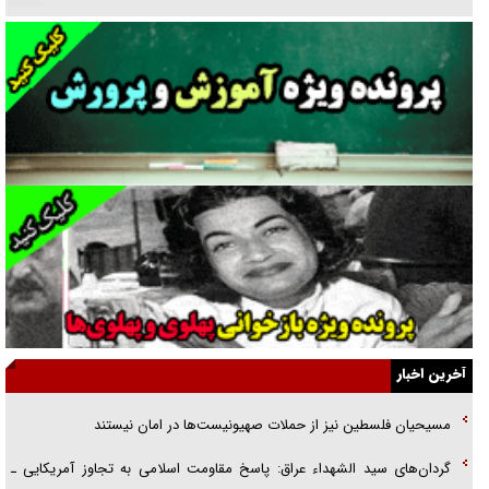
نسلی که آنلاین الگو می‌گیرد
گفت‌وگو با آیت‌الله جاودان/ جفای مخالفان مکانت معنوی رهبر شهید را
ارتقا می‌داد
راننده مست به قانون می‌خندد
همه آقای دوربینی شده‌ایم!
قصه ناتمام سرویس مدارس
آیا مقاومت فلسطین خلع‌سلاح می‌شود؟
الگوی وحدت‌آفرین در ادراک سیاست خارجی
آخرین اخبار
گفتگوی دکتر اخوان مدیرمسئول روزنامه جوان با برنامه تلویزیونی «نبرد
مسیحیان فلسطین نیز از حملات صهیونیست‌ها در امان نیستند
هرمز»
گردان‌های سید الشهداء عراق: پاسخ مقاومت اسلامی به تجاوز آمریکایی ـ
امام حسین (ع) کشته سیرت‌های عصر جاهلی شد