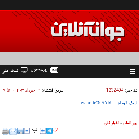
روزنامه جوان
نسخه اصلی
Toggle
navigation
کد خبر:
1232404
تاریخ انتشار:
۱۳ خرداد ۱۴۰۳ - ۱۷:۵۴
لینک کوتاه:
بين‌الملل
اخبار كلی
»