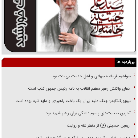
پربازدید ها
خواهرم فرمانده جهادی و اهل خدمت بی‌منت بود
ادعای واکنش رهبر معظم انقلاب به نامه رئیس جمهور کذب است
نیویورک‌تایمز: جنگ علیه ایران یک باخت راهبردی و مایه شرم بوده است
آخرین صحبت‌های پسرم دلتنگی برای رهبر شهید بود
اربعین حسینی (ع) از منظر فقه و روایت
محسن رضایی: کریدور دومی در تنگه هرمز گشوده نمی‌شود