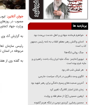
جوان آنلاین:
مصوب در روز‌های م
پربازدید ها
وزارت جهاد کشاورزی عوار
خواهرم فرمانده جهادی و اهل خدمت بی‌منت بود
به گزارش آنا، وی ا
ادعای واکنش رهبر معظم انقلاب به نامه رئیس جمهور
رئیس سازمان تعاو
کذب است
مربوطه در استان تعیین می‌کند حداقل
جنگ روانی تنگه‌ها!
نیویورک‌تایمز: جنگ علیه ایران یک باخت راهبردی و
به گفته وی از هفت
مایه شرم بوده است
هر شبش شب قدر بود
الگوی وحدت‌آفرین در ادراک سیاست خارجی
آخرین صحبت‌های پسرم دلتنگی برای رهبر شهید بود
زمان شارژ اعتبار کالابرگ تغییر کرد
اربعین حسینی (ع) از منظر فقه و روایت
محسن رضایی: کریدور دومی در تنگه هرمز گشوده