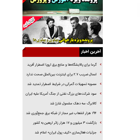
خرید قسطی اولش خنده و آخرش گریه است!
فوتبال و آن «بالا»!
راهبرد غافلگیری با نسل جدید پهپاد‌ها
جنجال پزشکان تقلبی در صنعت زیبایی
یهودی‌ها در ادبیات داستانی اروپا؛ از شکسپیر تا
دیکنز
آخرین اخبار
گفت‌وگو با خواهر یکی از شهدای جنگ رمضان/
خواهرم فرمانده جهادی و اهل خدمت بی‌منت بود
گرما برای پالایشگاه‌ها و منابع برق اروپا اضطرار آفرید
جزئیات شکنجه‌هایم فراتر از آن است که در بیان
اعمال ضریب ۲.۷ برای اینترنت بین‌الملل صحت ندارد
بگنجد!
مصوبه تسهیلات گمرکی در شرایط اضطرار تمدید شد
گزارش «جوان» از قوانین سخت‌گیرانه ۶ قاره در
سود شرکت‌های بزرگ نفتی از جنگ آمریکا علیه ایران
برابر یورش به پاسگاه‌های پلیس
کالابرگ سه دهک مشمول شارژ شد
۱۹۴ هزار انشعاب غیر مجاز از شبکه برق جمع‌آوری شد
بازگشت ۳ میلیون و ۱۷ هزار زائر اربعین به کشور
جزئیات فعال‌سازی «کیف پول ایران» اعلام شد