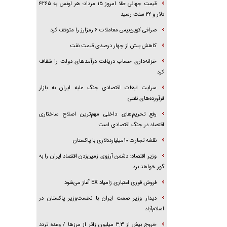
قیمت جهانی طلا امروز ۱۵ مرداد؛ هر اونس به ۴۲۶۵
دلار و ۲۲ سنت رسید
صرافی کوین‌بیس معاملات ۶ رمزارز را متوقف کرد
کاهش بیش از چهار درصدی قیمت نفت
خزانه‌داری حساب دریافت درآمد‌های دولت را شفاف
کرد
سرایت تبعات اقتصادی جنگ علیه ایران به بازار
فرآورده‌های نفتی
رفع تحریم‌های داخلی مهم‌ترین اصلاح ساختاری
اقتصاد در جنگ اقتصادی است
نقشه تجارت ۱۰میلیارددلاری با پاکستان
وزیر اقتصاد: دشمن آرزوی زمین‌زدن اقتصاد ایران را به
گور خواهد برد
فروش فوری اعتباری زامیاد EX آغاز می‌شود
دیدار وزیر صمت ایران با نخست‌وزیر پاکستان در
اسلام‌آباد
خروج بیش از ۳.۳ میلیون زائر از مرز‌ها / وعده تردد