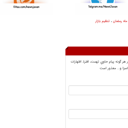
ماه رمضان
،
تنظیم بازار
ر هر گونه پيام حاوي تهمت، افترا، اظهارات
سزا و... معذور است