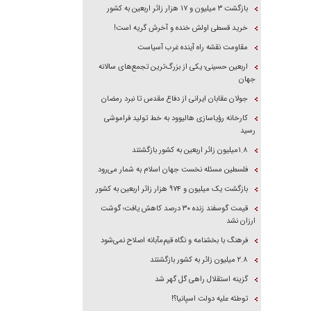
بازگشت ۳ میلیون و ۱۷ هزار زائر اربعین به کشور
خرید قسطی اولش خنده و آخرش گریه است!
مقاومت نقشه راه آینده غرب آسیاست
اربعین حسینی؛ یکی از بزرگ‌ترین تجمع‌های سالانه
جهان
جولان عقابان ایرانی از دفاع مقدس تا نبرد رمضان
کارخانه رؤیاسازی هالیوود به خط تولید فراموشی
رسید
۱.۸میلیون زائر اربعین به کشور بازگشتند
فلسطین مسئله نخست جهان اسلام به شمار می‌رود
بازگشت یک میلیون و ۹۷۴ هزار زائر اربعین به کشور
قیمت گوسفند زنده ۳۰ درصد کاهش یافت؛ گوشت
ارزان نشد
فرهنگ با بخشنامه و نگاه قیم‌مآبانه اصلاح نمی‌شود
۲.۸ میلیون زائر به کشور بازگشتند
گزینه استقلال راهی گل گهر شد
توطئه علیه دولت اسپانیا؟!