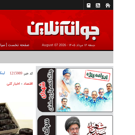
|
صفحه نخست
سیا
جمعه ۱۶ مرداد ۱۴۰۵ -
2026 August 07
لینک
کد خبر:
1215989
اقتصاد
اخبار کلی
»