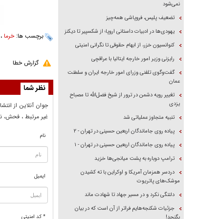
نمی‌شود
تضعیف پلیس، فروپاشی همه‌چیز
یهودی‌ها در ادبیات داستانی اروپا؛ از شکسپیر تا دیکنز
برچسب ها:
خرما
،
کنوانسیون خزر، از ابهام حقوقی تا نگرانی امنیتی
رایزنی وزیر امور خارجه ایتالیا با عراقچی
گزارش خطا
گفت‌وگوی تلفنی وزرای امور خارجه ایران و سلطنت
عمان
نظر شما
تغییر رویه دشمن در ترور از شیخ فضل‌الله تا مصباح
یزدی
جوان آنلاين از انتشا
غير مرتبط ، فحش، نا
تنبیه متجاوز عملیاتی شد
پیاده روی جاماندگان اربعین حسینی در تهران - ۲
نام
پیاده روی جاماندگان اربعین حسینی در تهران - ۱
ترامپ دوباره به پشت میانجی‌ها خزید
دردسر همزمان آمریکا و اوکراین با ته کشیدن
ایمیل
موشک‌های پاتریوت
دلتنگی نکرد و در مسیر جهاد تا شهادت ماند
جزئیات شکنجه‌هایم فراتر از آن است که در بیان
* کد امنیتی
بگنجد!