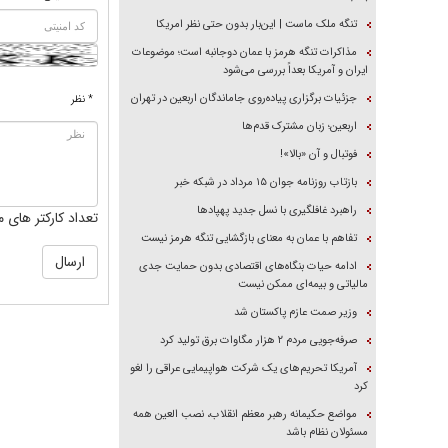
تنگه ملک ماست | این‌بار بدون حتی نظر امریکا
مذاکرات تنگه هرمز با عمان دوجانبه است؛ موضوعات
ایران و آمریکا بعداً بررسی می‌شود
جزئیات برگزاری پیاده‌روی جاماندگان اربعین در تهران
* نظر
اربعین؛ زبان مشترک قدم‌ها
فوتبال و آن «بالا»!
بازتاب روزنامه جوان ۱۵ مرداد در شبکه خبر
راهبرد غافلگیری با نسل جدید پهپاد‌ها
تعداد کارکتر های م
تفاهم با عمان به معنای بازگشایی تنگه هرمز نیست
ادامه حیات بنگاه‌های اقتصادی بدون حمایت جدی
مالیاتی و بیمه‌ای ممکن نیست
وزیر صمت عازم پاکستان شد
صرفه‌جویی مردم ۲ هزار مگاوات برق تولید کرد
آمریکا تحریم‌های یک شرکت هواپیمایی عراقی را لغو
کرد
مواضع حکیمانه رهبر معظم انقلاب، نصب العین همه
مسئولان نظام باشد