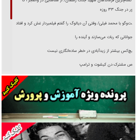
از گمنام‌ترین فرماندهان شهید جنگ رمضان/ از شناسایی در والفجر۲ تا
حضور در جنگ ۳۳ روزه
گفت‌وگو با محمد فیلی/ وقتی آن دیالوگ را گفتم فیلمبردار غش کرد و افتاد
نوجوانانی که ربات می‌سازند و آینده را
هیچ‌کس بیشتر از زیدآبادی در خطر ساده‌انگاری نیست
رقص مشترک دن کیشوت و ترامپ
دنده دولت به واگذاری مسئله‌دار ایران‌خودرو/ خصوصی‌سازی یا انحصار؟
غریزه‌ی بقا و آقای باقی و رفقا
جراحی‌های زیبایی با مدرک فوق‌دیپلم! + گفت‌وگو با متهم
گفت‌وگو با همسر یکی از شهدای جنگ رمضان/ پیکر بی‌سر شهید را از
انگشت‌های پا شناسایی کردیم