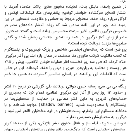
کرد.
در همین رابطه، مایکل بنت، نماینده مشهور سنای ایالات متحده آمریکا با
انتشار نامه‌ای سرگشاده خواستار توضیح پلتفرم‌های متا، تیک‌تاک، ایکس و
گوگل درباره روند حذف محتوای مربوط به حماس و مقاومت فلسطین در این
زمینه شد. وی در این نامه مدعی شد که روند انتشار داده‌های مضر در
خصوص درگیری نظامی اخیر سرعت محسوسی یافته است و گفت: «محتوای
مضر از زمان آغاز درگیری در همه رسانه‌های اجتماعی پخش شده و گاهی
میلیون‌ها بازدید دریافت کرده است.»
پرواضح است که رسانه‌های اجتماعی شاخص و بزرگ فیس‌بوک و اینستاگرام
که تحت مالکیت شرکت فناوری متا هستند، در همان بازه ابتدایی آغاز درگیری
اعلام کردند که طی سه روز نخست آغاز عملیات طوفان الاقصی، بیش از ۷۹۵
هزار پست و مطلب به زبان‌های عبری و عربی را حذف کرده‌اند. این در حالی
است که اقدامات این برنامه‌ها در راستای سانسور گسترده، به همین جا ختم
نشد.
وبگاه بی بی سی، رسانه خبری دولتی بریتانیا، طی گزارشی در تاریخ ۲۰ اکتبر
و حدود ۱۳ روز پس از آغاز این درگیری نظامی، اعلام کرد که بسیاری از
حساب‌های کاربری به دلیل نشر مطالبی در حمایت از فلسطینی‌ها در
اینستاگرام با محدودیت شدید (shadow banned) مواجه شده‌اند و با
مداخله مستقیم این پلتفرم، پست‌هایشان در فید مخاطبان ظاهر نمی‌شود و
دیگران به محتوایشان دسترسی ندارند.
«توماس مادن»، فیلمساز و فعال حقوق بشر بلژیکی، یکی از صد‌ها کاربر
رسانه‌های اجتماعی است که بزرگ‌ترین پلتفرم‌های رسانه‌های اجتماعی جهان