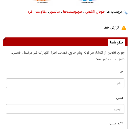
برچسب ها:
طوفان الاقصی
،
صهیونیست‌ها
،
سانسور
،
مقاومت
،
غزه
گزارش خطا
نظر شما
جوان آنلاين از انتشار هر گونه پيام حاوي تهمت، افترا، اظهارات غير مرتبط ، فحش،
ناسزا و... معذور است
نام
ایمیل
* کد امنیتی