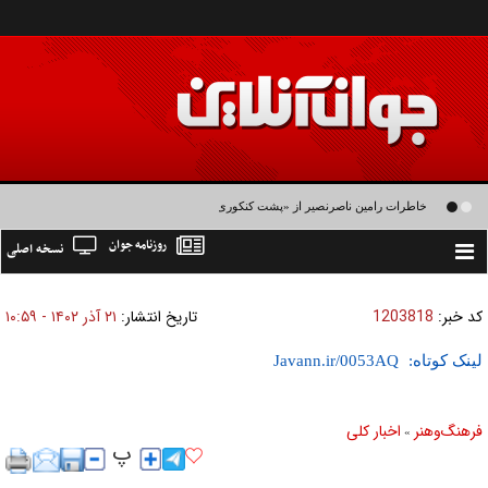
خاطرات رامین ناصرنصیر از «پشت‌ کنکوری‌ها» و رضا داوودنژاد: رضا کودک درون فعالی
روزنامه جوان
نسخه اصلی
داشت و خیلی راحت به شوق می‌آمد
Toggle
navigation
کد خبر:
1203818
تاریخ انتشار:
۲۱ آذر ۱۴۰۲ - ۱۰:۵۹
لینک کوتاه:
فرهنگ‌و‌هنر
اخبار كلی
»