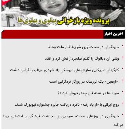
نسلی که آنلاین الگو می‌گیرد
گفت‌وگو با آیت‌الله جاودان/ جفای مخالفان مکانت معنوی رهبر شهید را
ارتقا می‌داد
آخرین اخبار
راننده مست به قانون می‌خندد
خبرنگاران در سخت‌ترین شرایط کنار ملت بودند
همه آقای دوربینی شده‌ایم!
وقتی آن دیالوگ را گفتم فیلمبردار غش کرد و افتاد
قصه ناتمام سرویس مدارس
کارگردان امریکایی نمایش‌های عروسکی یاد شهدای میناب را گرامی داشت
آیا مقاومت فلسطین خلع‌سلاح می‌شود؟
«اربعین» یک ابررسانه در روزگار فردگرایی است
سینما‌ها در هفته قبل چقدر فروش کردند؟
زوج ایرانی با «از یاد رفته» نامزد دریافت جایزه جشنواره نیویورک شدند
خبرنگاری در روزهای سخت، سیمایی از مجاهدت فرهنگی و اجتماعی پیدا
می‌کند