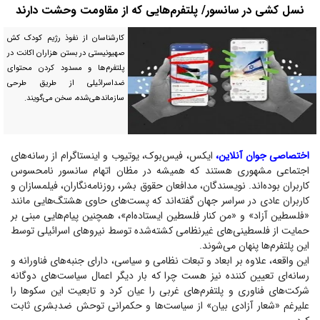
نسل کشی در سانسور/ پلتفرم‌هایی که از مقاومت وحشت دارند
کارشناسان از نفوذ رژیم کودک کش
صهیونیستی در بستن هزاران اکانت در
پلتفرم‌ها و مسدود کردن محتوای
ضداسرائیلی از طریق طرحی
سازماندهی‌شده، سخن می‌گویند.
اختصاصی جوان آنلاین،
ایکس، فیس‌بوک، یوتیوب و اینستاگرام از رسانه‌های
اجتماعی مشهوری هستند که همیشه در مظان اتهام سانسور نامحسوس
کاربران بوده‌اند. نویسندگان، مدافعان حقوق بشر، روزنامه‌نگاران، فیلمسازان و
کاربران عادی در سراسر جهان گفته‌اند که پست‌های حاوی هشتگ‌هایی مانند
«فلسطین آزاد» و «من کنار فلسطین ایستاده‌ام»، همچنین پیام‌هایی مبنی بر
حمایت از فلسطینی‌های غیرنظامی کشته‌شده توسط نیرو‌های اسرائیلی توسط
این پلتفرم‌ها پنهان می‌شوند.
این واقعه، علاوه بر ابعاد و تبعات نظامی و سیاسی، دارای جنبه‌های فناورانه و
رسانه‌ای تعیین کننده نیز هست چرا که بار دیگر اعمال سیاست‌های دوگانه
شرکت‌های فناوری و پلتفرم‌های غربی را عیان کرد و تابعیت این سکو‌ها را
علیرغم «شعار آزادی بیان» از سیاست‌ها و حکمرانی توحش ضدبشری ثابت