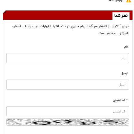
گزارش خطا
نظر شما
جوان آنلاين از انتشار هر گونه پيام حاوي تهمت، افترا، اظهارات غير مرتبط ، فحش،
ناسزا و... معذور است
نام
ایمیل
* کد امنیتی