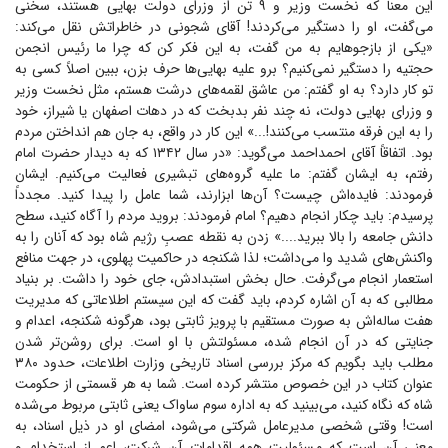
این معنا که نخست وزیر و ۹ تن از وزرای دولت بهایی هستند، سخنی
می‌گفت، او را دستگیر می‌کردند! آقای شجونی در خاطراتش نقل می‌کند:
«یکی از بازجوهایم به من گفت، به این فکر کن که چرا ما رئیس انجمن
حجتیه را دستگیر نمی‌کنیم؟ برو علیه بهایی‌ها حرف بزن، ببین اصلاً کسی به
تو کار دارد؟ به او گفتم: من عاشق لقمه‌های درشت هستم، مثل نخست وزیر
و وزرای بهایی دولت، نه چند نفر بدبخت که در دهات اصفهان یا شیراز، خود
را به این فرقه منتسب می‌کنند!...» این کار در واقع، به جان هم انداختن مردم
بود. اتفاقاً آقای احمداحمد می‌گوید: «در سال ۱۳۴۲ که به دیدار حضرت امام
رفتم، به ایشان گفتم: ما علیه گروه‌های تبشیری فعالیت می‌کنیم. ایشان
فرمودند: فایده‌اش چیست؟ آن‌ها ابزارند، شما عامل را پیدا کنید. مجدداً
پرسیدم: باید چکار انجام دهیم؟ امام فرمودند: بروید مردم را آگاه کنید، سطح
دانش جامعه را بالا ببرید....» زدن به نقطه عصبِ رژیم شاه بود که آنان را به
واکنش‌های شدید وا می‌داشت؛ لذا شکنجه در حاکمیت پهلوی، در جهت منافع
استعمار انجام می‌گرفت. حال بخش استبدادش، جای خود را داشت. بر بنیاد
مطالبی که به آن اشاره کردم، باید گفت که این سیستم اطلاعاتی که مدیریت
هفت ساله‌اش به صورت مستقیم با پرویز ثابتی بود، هرگونه شکنجه، اعدام و
جنایتی که در آن انجام شده، مسئولتش با او است. برای روشن‌تر شدن
مطلب باید بگویم که مرکز بررسی اسناد تاریخی وزارت اطلاعات، حدود ۳۸۰
عنوان کتاب در این خصوص منتشر کرده است. شما به هر قسمتی از حکومت
شاه که نگاه کنید، می‌بینید که به اداره سوم ساواک یعنی ثابتی مربوط می‌شده
است! وقتی شخصی مدیرعامل شرکتی می‌شود، امضای او در ذیل اسناد، به
معنی آن است که مسئولیت همه اقدامات آن شرکت، اعم از استخدام و