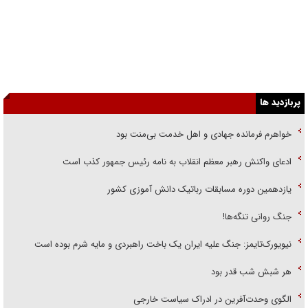
پربازدید ها
خواهرم فرمانده جهادی و اهل خدمت بی‌منت بود
ادعای واکنش رهبر معظم انقلاب به نامه رئیس جمهور کذب است
یازدهمین دوره مسابقات رباتیک دانش آموزی کشور
جنگ روانی تنگه‌ها!
نیویورک‌تایمز: جنگ علیه ایران یک باخت راهبردی و مایه شرم بوده است
هر شبش شب قدر بود
الگوی وحدت‌آفرین در ادراک سیاست خارجی