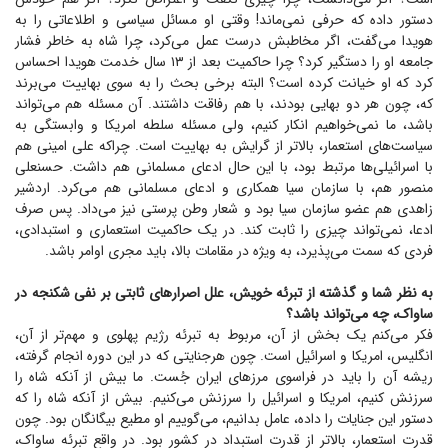
دستور داده که حرفی نمی‌ماند! وقتی او مسائل سیاسی و اطلاعاتی را به
هویدا می‌گفت، اگر مخاطبش درست عمل می‌کرد، چرا شاه به خاطر فشار
جامعه او را دستگیر کرد؟ چرا حاکمیت بعد از ۱۳ سال خدمت هویدا احساس
کرد که او خیانت کرده است؟ البته برخی بحث را به سوی بهاییت می‌برند
که، چون هر دو بهایی بودند، با هم رفاقت داشتند. آن مسئله هم می‌تواند
باشد، ما نمی‌خواهیم انکار کنیم، ولی مسئله سلطه امریکا و وابستگی به
سیاست‌های استعمار، بالاتر از گرایش به بهاییت است. چراکه علی امینی هم
با اسرائیلی‌ها مرتبط بود، با این حال ادعای مسلمانی هم داشت. حسنعلی
منصور هم، با سازمان سیا همکاری و ادعای مسلمانی هم می‌کرد. اردشیر
زاهدی هم عضو سازمان سیا بود و شعار وطن پرستی نیز می‌داد. پس صرف
ادعا، نمی‌تواند چیزی را ثابت کند. در یک حاکمیت استعماری و استبدادی،
فردی که سمت می‌پذیرد، به ویژه در مقامات بالا، باید مجری اوامر باشد.
به نظر شما و گذشته از تبرئه خویش، علل اصرار‌های ثابتی بر نفی شکنجه در
ساواک، چه می‌تواند باشد؟
فکر می‌کنم یک بخش از آن، مربوط به تبرئه رژیم پهلوی و مهم‌تر از آن،
انگلیس، امریکا و اسرائیل است. چون هرجنایتی که در این دوره انجام گرفته،
ریشه آن را باید در فراسوی مرز‌های ایران جُست. ما بیش از آنکه شاه را
سرزنش کنیم، امریکا و اسرائیل را سرزنش می‌کنیم. بیش از آنکه شاه را که
دستور این جنایات را داده، عامل بدانیم، می‌گوییم او مطیع بیگانگان بود. چون
قدرت استعمار، بالاتر از قدرت استبداد در کشور بود. در واقع تبرئه ساواک،