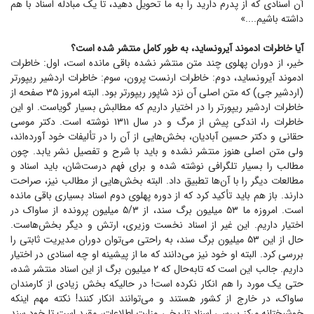
آن اسنادی که از پدرم دارید را به ما تحویل دهید، تا یک مبادله اسناد با هم
داشته باشیم....»
آیا خاطرات ادموند آیرونساید، به طور کامل منتشر شده است؟
خیر، از دوران پهلوی چند متن منتشر نشده باقی مانده است، اول: خاطرات
ادموند آیرونساید، دوم: خاطرات ارنست پرون، سوم: خاطرات اردشیر ریپورتر
(اردشیر جی) که متن اصلی آن نزد شاپور ریپورتر بود. البته امروز ۳۵ صفحه از
خاطرات اردشیر ریپورتر را در اختیار داریم که مطالبش بسیار گویاست. او این
خاطرات را، اندکی پیش از مرگ و در سال ۱۳۱۱ نوشته است. دکتر موسی
حقانی و دکتر حسین آبادیان، بخش‌هایی از آن را در تألیفات خود آورده‌اند،
ولی متن اصلی هنوز منتشر نشده و باید با شرح و تفصیل نشر یابد. چون
مطالب را بسیار تلگرافی نوشته شده و برای فهم درست‌شان، باید اسناد و
مطالعات دیگر را با آن‌ها تطبیق داد. البته بخش‌هایی از مطالب نیز، صراحت
دارند. باز هم باید تأکید کرد که از دوره پهلوی دوم اسناد بسیاری باقی مانده
است. امروزه ما ۵۳ میلیون برگ سند، از ۵/۳ میلیون پرونده از ساواک در
اختیار داریم. این غیر از اسناد نخست وزیری، ارتش و دیگر بخش‌هاست.
حال از این ۵۳ میلیون برگ سند، به راحتی می‌توان دوران مدیریت ثابتی را
بررسی کرد. البته او خود نیز می‌دانند که ما از پیشینه او چه اسنادی در اختیار
داریم. جالب این است که تابه‌حال که ۲ میلیون برگ از این اسناد منتشر شده،
حتی یک مورد را هم انکار نکرده است! در حالیکه بخش زیادی از کارمندان
ساواک، در خارج از کشور هستند و می‌توانند انکار کنند! نکته مهم اینکه
خوشبختانه مرکز بررسی اسناد تاریخی وزارت اطلاعات، مقید است تا خود سند