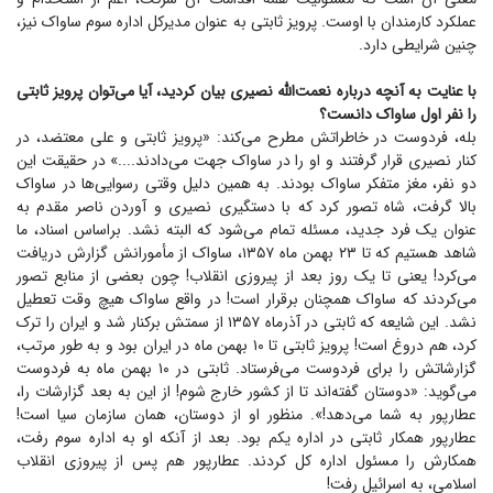
عملکرد کارمندان با اوست. پرویز ثابتی به عنوان مدیرکل اداره سوم ساواک نیز،
چنین شرایطی دارد.
با عنایت به آنچه درباره نعمت‌الله نصیری بیان کردید، آیا می‌توان پرویز ثابتی
را نفر اول ساواک دانست؟
بله، فردوست در خاطراتش مطرح می‌کند: «پرویز ثابتی و علی معتضد، در
کنار نصیری قرار گرفتند و او را در ساواک جهت می‌دادند....» در حقیقت این
دو نفر، مغز متفکر ساواک بودند. به همین دلیل وقتی رسوایی‌ها در ساواک
بالا گرفت، شاه تصور کرد که با دستگیری نصیری و آوردن ناصر مقدم به
عنوان یک فرد جدید، مسئله تمام می‌شود که البته نشد. براساس اسناد، ما
شاهد هستیم که تا ۲۳ بهمن ماه ۱۳۵۷، ساواک از مأمورانش گزارش دریافت
می‌کرد! یعنی تا یک روز بعد از پیروزی انقلاب! چون بعضی از منابع تصور
می‌کردند که ساواک همچنان برقرار است! در واقع ساواک هیچ وقت تعطیل
نشد. این شایعه که ثابتی در آذرماه ۱۳۵۷ از سمتش برکنار شد و ایران را ترک
کرد، هم دروغ است! پرویز ثابتی تا ۱۰ بهمن ماه در ایران بود و به طور مرتب،
گزارشاتش را برای فردوست می‌فرستاد. ثابتی در ۱۰ بهمن ماه به فردوست
می‌گوید: «دوستان گفته‌اند تا از کشور خارج شوم! از این به بعد گزارشات را،
عطارپور به شما می‌دهد!». منظور او از دوستان، همان سازمان سیا است!
عطارپور همکار ثابتی در اداره یکم بود. بعد از آنکه او به اداره سوم رفت،
همکارش را مسئول اداره کل کردند. عطارپور هم پس از پیروزی انقلاب
اسلامی، به اسرائیل رفت!