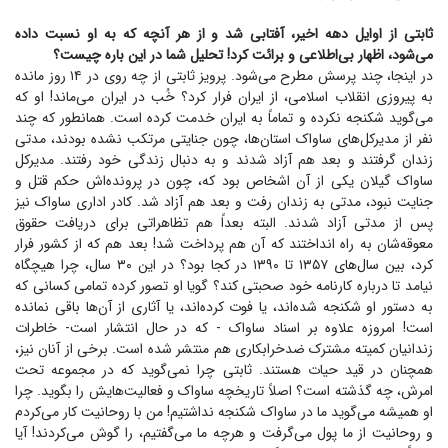
ثابتی از اوایل دهه اخیر، آفتابی شد و از هر آنچه که به او نسبت داده
می‌شود، اظهار بی‌اطلاعی و برائت کرد! تحلیل شما در این باره چیست؟
در اینجا، چند پرسش مطرح می‌شود. پرویز ثابتی از چه روی در ۱۴ روز مانده
به پیروزی انقلاب اسلامی، از ایران فرار کرد؟ خُب در ایران می‌ماند! او که
می‌گوید شکنجه نکرده و تماماً به ایران خدمت کرده است. همانطور که چند
نفر از مدیرکل‌های ساواک استان‌ها، چون جنایتی مرتکب نشده بودند، مدتی
زندان گرفتند و بعد هم آزاد شدند و به دنبال زندگی خود رفتند. مدیرکل
ساواک گیلان یکی از آن اشخاص بود که، چون در پرونده‌اش حکم قتل و
جنایت نبود، مدتی به زندان رفت و بعد هم آزاد شد. کادر اداری ساواک نیز
پس از مدتی آزاد شدند. البته بعداً هم تظاهراتی برای دریافت حقوق
معوقه‌شان به راه انداختند که آن هم پرداخت شد! بعد هم که از کشور فرار
کرد، بین سال‌های ۱۳۵۷ تا ۱۳۹۰ در کجا بود؟ در این ۳۰ سال، چرا هیچگاه
نیامد تا درباره کارنامه خود صحبتی کند؟ گویا او تصور کرده تمامی کسانی که
به دستور او شکنجه شده‌اند، یا فوت کرده‌اند، یا آثاری از آن‌ها باقی نمانده
است! امروزه علاوه بر اسناد ساواک - که در حال انتشار است- خاطرات
زندانیان کمیته مشترک ضدخرابکاری هم منتشر شده است. برخی از آنان نیز،
همچنان در قید حیات هستند. ثابتی چرا نمی‌گوید که در مجموعه تحت
امرش، چه گذشته است؟ اصلاً تاریخچه ساواک و فعالیت‌هایش را بگوید. چرا
او همیشه می‌گوید ما در ساواک شکنجه نداشتیم! من با روحانیت کار می‌کردم
و روحانیت از ما پول می‌گرفت و هرچه ما می‌گفتیم، را گوش می‌کردند! آیا