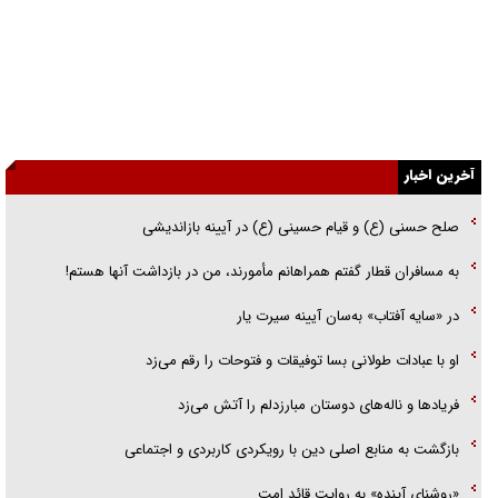
راهبرد غافلگیری با نسل جدید پهپاد‌ها
جنجال پزشکان تقلبی در صنعت زیبایی
یهودی‌ها در ادبیات داستانی اروپا؛ از شکسپیر تا دیکنز
آخرین اخبار
گفت‌وگو با خواهر یکی از شهدای جنگ رمضان/ خواهرم فرمانده جهادی و
اهل خدمت بی‌منت بود
صلح حسنی (ع) و قیام حسینی (ع) در آیینه بازاندیشی
جزئیات شکنجه‌هایم فراتر از آن است که در بیان بگنجد!
به مسافران قطار گفتم همراهانم مأمورند، من در بازداشت آنها هستم!
گزارش «جوان» از قوانین سخت‌گیرانه ۶ قاره در برابر یورش به پاسگاه‌های
در «سایه آفتاب» به‌سان آیینه سیرت یار
پلیس
او با عبادات طولانی بسا توفیقات و فتوحات را رقم می‌زد
فریاد‌ها و ناله‌های دوستان مبارزدلم را آتش می‌زد
بازگشت به منابع اصلی دین با رویکردی کاربردی و اجتماعی
«روشنای آینده» به روایت قائد امت