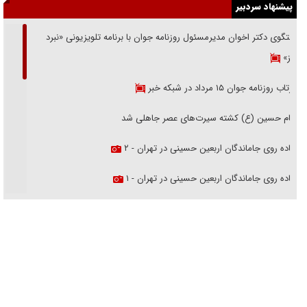
پیشنهاد سردبیر
گفتگوی دکتر اخوان مدیرمسئول روزنامه جوان با برنامه تلویزیونی «نبرد
هرمز»
بازتاب روزنامه جوان ۱۵ مرداد در شبکه خبر
امام حسین (ع) کشته سیرت‌های عصر جاهلی شد
پیاده روی جاماندگان اربعین حسینی در تهران - ۲
پیاده روی جاماندگان اربعین حسینی در تهران - ۱
فریاد‌ها و ناله‌های دوستان مبارزدلم را آتش می‌زد
تغییر رویه دشمن در ترور از شیخ فضل‌الله تا مصباح یزدی
خرید قسطی اولش خنده و آخرش گریه است!
فوتبال و آن «بالا»!