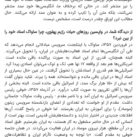
را نیز منتشر کند. در حالی که برخلاف ما، انگلیسی‌ها خودِ سند منتشر
نمی‌کنند، بلکه متن آن را تایپ کرده و به عنوان سند ارائه می‌کنند. حال
مطالب این اوراق چقدر درست است، مشخص نیست.
از دیدگاه شما، در واپسین روز‌های حیات رژیم پهلوی، چرا ساواک اسناد خود را
از بین نبرد؟
در فروردین ۱۳۵۷، ساواک با اینتلجنت سرویس مبادلاتی انجام می‌دهد که
طی آن انگلیسی‌ها تمام اسناد فعالیت‌هایشان در ایران، را تحویل می‌گیرند.
البته همچنان، قدری از این اسناد به صورت پراکنده باقی مانده است.
امریکایی‌ها هم بعد از واقعه ۱۷ نها هم، تک و توک می‌توان اسنادی پیدا کرد.
اسرائیلی‌ها هم قدری از اسنادشان را تحویل گرفتند، در عین حال بسیاری از
اسناد آن‌ها در ایران باقی مانده و نتوانسته‌اند همه را ببرند. شاید بتوان گفت
که بیش از ۱۵۰ هزار برگ سند، از اسرائیل باقی مانده است. البته بخشی از
آن‌ها را آقای تقی‌پور به صورت کتاب درآورد. در آذرماه ۱۳۵۷، خوفی رئیس
سرویس اسرائیل به ایران آمد و با ناصر مقدم - رئیس وقت ساواک- جلساتی
داشت. مقدم از او خواست که تعدادی از اعضای بازنشسته سرویس زیتون
(موساد)، را برای آموزش به ایران بفرستند. اما خوفی در پاسخ گفت، آن‌ها
اطلاعات جدیدی در اختیار ندارند و دانسته‌هایشان قدیمی است، بهتر است از
کسانی که در حال حاضر مشغول به کار هستند، به ایران بفرستیم. طبق اسناد
و در آن مقطع، هزار نیروی موساد در ایران فعالیت می‌کردند. در همان جلسه
خوفی به مقدم گفت: «با توجه به وضعیت ناآرام ایران و تظاهرات‌های