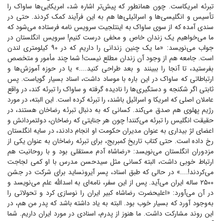
تبرئه امریکاست. چون همانطور که پیش‌تر اشاره شد، امریکایی‌ها ساواک را
تأسیس و انگلیسی‌ها و اسرائیلی‌ها هم به این فرآیند کمک کردند. حتی در
سندی آمده که از سوی ساواک به اینتلجیت سرویس نامه فرستاده می‌شود که
ما می‌خواهیم یک زندان خاص و مخفی درست کنیم! سرویس انگلستان در
جواب می‌نویسد: «ما یک چنین زندانی را داریم که در ۹۰ کیلومتری لندن
است. جامعه هم از وجود آن زندان مطلع نیست! شما چند مأمور و متخصص
بفرستید، تا آنجا را ببینند و بعد طراحی کنید....» یا در حوزه آموزش‌ها و
ارتباطاتی که ساواک در این باره با موساد داشت، اسناد بسیار گویاست. پس
ثابتی اگر شکنجه و دستگیری‌ها را نادیده گرفته و ساواک را تبرئه کند، در واقع
عاملان اصلی که امریکا و اسرائیل باشند، را تبرئه کرده است. این البته، در مورد
رژیم پهلوی هم صدق می‌کند. کسانی که به دنبال تبرئه رضاخان هستند، در
حقیقت انگلیس را تبرئه می‌کنند! چون هر جنایتی که رضاخان، دولتمردانش و
اعضای لژ بیداری به عنوان مدیران حکومت او انجام دادند، در سایه انگلستان
رخ داده است. حتی کتاب تاریخ کمبریج، برای تبرئه رضاخان به عنوان یکی از
مزدوران انگلستان می‌نویسد: «رضاشاه آدم مستقلی بود و با روحانیت هم
ارتباط خوبی داشت، البته کسانی مثل سیدحسن مدرس با او کمی لجاجت
می‌کردند!....» در حالی که طبق اسناد، پسر آیرونساید برای شرکت در جشن
۲۵۰۰ ساله ایران می‌آید. پس از این سفر، نامه‌ای به اسدالله علم می‌نویسد و
در آن می‌آورد: «اعلیحضرت رضاشاه کبیر ایران را نوسازی کرد و تحولاتی را
به‌وجود آورد که بسیار خوب بود. البته به یاد داشته باشد که پدر من هم، در
این روند مشارکت داشت. ما هنوز از پدرم، اسنادی در مورد ایران داریم. شما