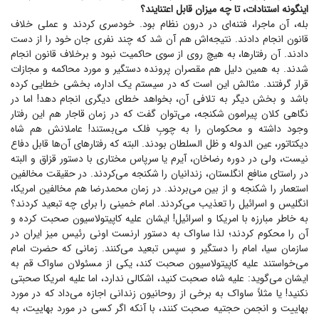
اینگونه استنادات، تا چه میزان قابل اعتنایند؟
بله، آن ماجرا، فتنه‌ای در درون نظام بود. خودسری کردند و عملی خلاف
قانون انجام دادند. نتیجه‌اش هم آن شد که چند نفری جان خود را از دست
دادند. آن رفتارها، به هیچ روی از سوی حاکمیت نبود و برخلاف قانون انجام
شدند. به همین دلیل هم مقصران پرونده دستگیر و مورد محاکمه و مجازات
قرار گرفتند. مثالش این است که در سیستم یک اداره، بخشی خطایی کرده
باشد و بخش دیگر به تلافی آن، بخواهد خطای دیگری انجام دهد! اما در
نگاهی کلان پیرامون شکنجه، می‌توان گفت که در زمان قاجار هم این رفتار
وجود داشته و محکومان را به چوبِ فلک می‌بستند! عاملانش هم شاه
دیکتاتور، عین الدوله و ظل السلطان بودند. البته که رفتار‌های آن‌ها قابل دفاع
نیست، ولی در دوره رضاخان، آیرم یا سرپاس مختاری با دستور قزاق و البته
در راستای منافع انگلستان، زندانیان را شکنجه می‌کردند. در حقیقت مخالفین
استعمار را شکنجه و از بین می‌بردند. در زمان محمدرضا هم مخالفین امریکا،
انگلیس و اسرائیل را تعذیب می‌کردند. امام خمینی را برای چه تبعید کردند؟
به خاطر مبارزه با امریکا و اسرائیل! ایشان علیه کاپیتولاسیون صحبت کرده و
آن را محکوم کردند؛ لذا ساواک به دستور ارنست اونی رئیس میز ایران در
سازمان سیا، امام را دستگیر و سپس تبعید می‌کنند. زمانی که حضرت امام
می‌خواستند علیه کاپیتولاسیون صحبت کند، یکی از مسئولان ساواک قم به
ایشان می‌گوید: علیه شاه صحبت کنید، اشکالی ندارد، اما علیه امریکا صحبتی
نکنید! یا مثلاً ساواک به برخی از روحانیون زندانی اجازه می‌داد که در مورد
بهاییت و انجمن حجتیه صحبت کنند، با آنکه اگر کسی در مورد بهاییت، به