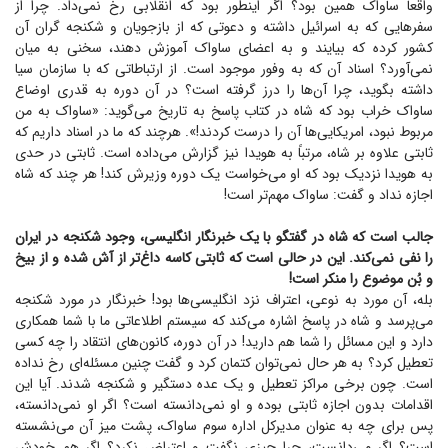
واقعاً ساواک همین بود؟ اگر اینطور بود که انقلابی رخ نمی‌داد. چرا از
سفر‌هایی که به اسرائیل داشته و دعوتی که از بازجویان و شکنجه گران آن
کشور کرده که بیایند و به اعضای ساواک آموزش دهند، سخنی به میان
نمی‌آورد؟ اسناد آن که به وفور موجود است. از ارتباطاتی که با سازمان سیا
داشته بگوید، چرا آن‌ها را درز گرفته است؟ در آن دوره به قدری اوضاع
ساواک خراب بود که شاه در کتاب پاسخ به تاریخ می‌گوید: «ساواک به من
مربوط نبود، امریکایی‌ها آن را درست کردند!». هرچند که ما در اسناد داریم که
ثابتی علاوه بر شاه، مرتباً به هویدا نیز گزارش می‌داده است. ثابتی در حدی
به هویدا نزدیک بود که او می‌خواست یک دوره وزیرش کند! هر چند که شاه
اجازه نداد و گفت: ساواک مهم‌تر است!
جالب است که شاه در گفتگو با یک خبرنگار انگلیسی، وجود شکنجه در ایران
را نفی نمی‌کند. این در حالی است که ثابتی کاسه داغ‌تر از آش شده و از بیخ
و بُن موضوع را منکر است!
بله، آن مورد به نوعی، اعتراف نزد انگلیسی‌ها بود! خبرنگار در مورد شکنجه
می‌پرسد و شاه در پاسخ اشاره می‌کند که سیستم اطلاعاتی ما با شما همکاری
دارد و این مسائل را شما هم دارید! در آن دوره، کانون‌های انتقاد را چه کسی
تعطیل کرد؟ به هر حال نمی‌توان کتمان کرد و گفت چنین مسئله‌ای رخ نداده
است. چون برخی مراکز تعطیل و یک عده دستگیر و شکنجه شدند. آیا این
اقدامات بدون اجازه ثابتی بوده و او نمی‌دانسته است؟ اگر او نمی‌دانسته،
پس برای چه به عنوان مدیرکل اداره سوم ساواک، پشت میز آن می‌نشسته
است؟ اگر می‌دانست، چرا چیزی نگفت و اعتراض نکرد؟ اگر هم خودش