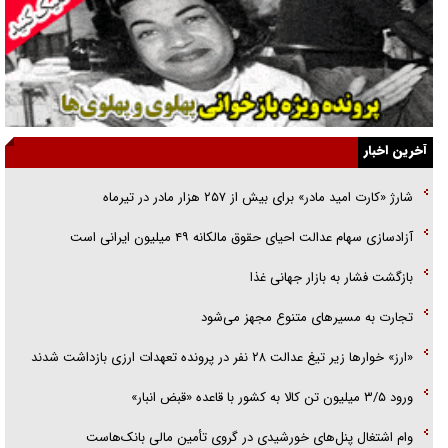
نسلی که آنلاین الگو می‌گیرد
گفت‌وگو با آیت‌الله جاودان/ جفای مخالفان مکانت معنوی رهبر شهید را
ارتقا می‌داد
آخرین اخبار
راننده مست به قانون می‌خندد
شارژ «کارت امید مادر» برای بیش از ۲۵۷ هزار مادر در تیرماه
همه آقای دوربینی شده‌ایم!
آزادسازی سهام عدالت احیای حقوق مالکانه ۴۹ میلیون ایرانی است
قصه ناتمام سرویس مدارس
بازگشت فشار به بازار جهانی غذا
آیا مقاومت فلسطین خلع‌سلاح می‌شود؟
تجارت به مسیر‌های متنوع مجهز می‌شود
«ارز» خوار‌ها زیر تیغ عدالت ۲۸ نفر در پرونده تعهدات ارزی بازداشت شدند
ورود ۳/۵ میلیون تن کالا به کشور با قاعده «قبض انبار»
وام اشتغال پنل‌های خورشیدی در گروی تأمین مالی بانک‌هاست