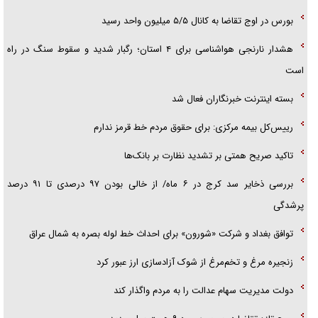
بورس در اوج تقاضا به کانال ۵/۵ میلیون واحد رسید
هشدار نارنجی هواشناسی برای ۴ استان؛ رگبار شدید و سقوط سنگ در راه
است
بسته اینترنت خبرنگاران فعال شد
رییس‌کل بیمه مرکزی: برای حقوق مردم خط قرمز ندارم
تاکید صریح همتی بر تشدید نظارت بر بانک‌ها
بررسی ذخایر سد کرج در ۶ ماه/ از خالی بودن ۹۷ درصدی تا ۹۱ درصد
پرشدگی
توافق بغداد و شرکت «شورون» برای احداث خط لوله بصره به شمال عراق
زنجیره مرغ و تخم‌مرغ از شوک آزادسازی ارز عبور کرد
دولت مدیریت سهام عدالت را به مردم واگذار کند