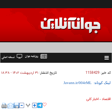
روزنامه جوان
نسخه اصلی
Toggle
navigation
کد خبر:
1158429
تاریخ انتشار:
۳۱ ارديبهشت ۱۴۰۲ - ۱۸:۳۸
لینک کوتاه:
اقتصاد
اخبار کلی
»