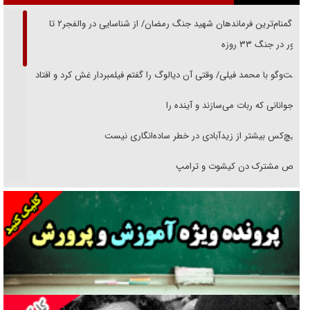
از گمنام‌ترین فرماندهان شهید جنگ رمضان/ از شناسایی در والفجر۲ تا
حضور در جنگ ۳۳ روزه
گفت‌وگو با محمد فیلی/ وقتی آن دیالوگ را گفتم فیلمبردار غش کرد و افتاد
نوجوانانی که ربات می‌سازند و آینده را
هیچ‌کس بیشتر از زیدآبادی در خطر ساده‌انگاری نیست
رقص مشترک دن کیشوت و ترامپ
دنده دولت به واگذاری مسئله‌دار ایران‌خودرو/ خصوصی‌سازی یا انحصار؟
غریزه‌ی بقا و آقای باقی و رفقا
جراحی‌های زیبایی با مدرک فوق‌دیپلم! + گفت‌وگو با متهم
گفت‌وگو با همسر یکی از شهدای جنگ رمضان/ پیکر بی‌سر شهید را از
انگشت‌های پا شناسایی کردیم