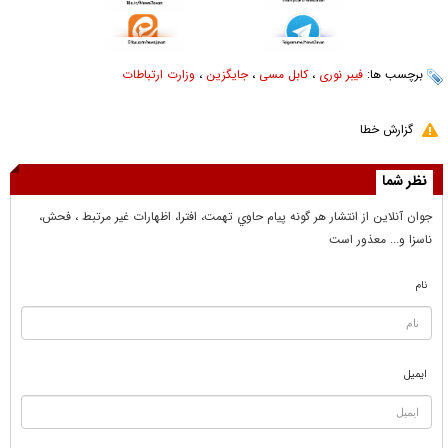
برچسب ها:
فیبر نوری
،
کابل مسی
،
جایگزین
،
وزارت ارتباطات
گزارش خطا
نظر شما
جوان آنلاين از انتشار هر گونه پيام حاوي تهمت، افترا، اظهارات غير مرتبط ، فحش،
ناسزا و... معذور است
نام
ایمیل