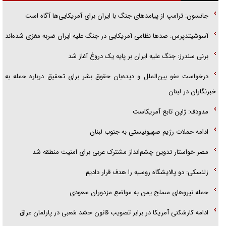
گزارش «جوان» از قوانین سخت‌گیرانه ۶ قاره در برابر یورش به پاسگاه‌های
جانسون: ترامپ از پیامد‌های جنگ با ایران برای آمریکایی‌ها آگاه است
پلیس
آسوشیتدپرس: صد‌ها نظامی آمریکایی در جنگ علیه ایران ضربه مغزی شده‌اند
تحلیل ابعاد پیام رهبر انقلاب به حزب‌الله/ مقاومت نقشه راه آینده غرب آسیا
برنی سندرز: جنگ علیه ایران بر پایه یک دروغ آغاز شد
درخواست عفو بین‌الملل و دیده‌بان حقوق بشر برای تحقیق درباره حمله به
خبرنگاران در لبنان
مدودف: ژاپن تابع آمریکاست
ادامه حملات رژیم صهیونیستی به جنوب لبنان
مصر خواستار تدوین چشم‌انداز مشترک عربی برای امنیت منطقه شد
زلنسکی: دو پالایشگاه روسیه را هدف قرار دادیم
حمله نیرو‌های مسلح یمن به مواضع مزدوران سعودی
ادامه کارشکنی آمریکا در برابر تصویب قانون حشد شعبی در پارلمان عراق