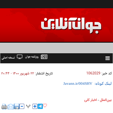
روزنامه جوان
نسخه اصلی
Toggle
navigation
کد خبر:
1062029
تاریخ انتشار:
۲۲ شهريور ۱۴۰۰ - ۲۰:۴۴
لینک کوتاه:
بين‌الملل
اخبار كلی
»