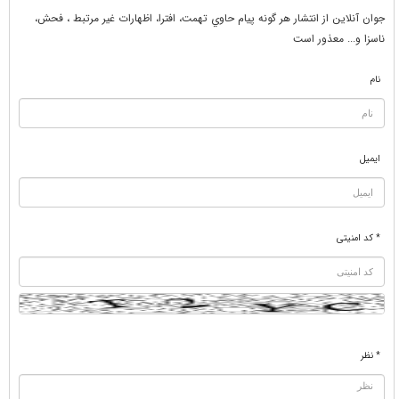
جوان آنلاين از انتشار هر گونه پيام حاوي تهمت، افترا، اظهارات غير مرتبط ، فحش،
ناسزا و... معذور است
نام
ایمیل
* کد امنیتی
* نظر