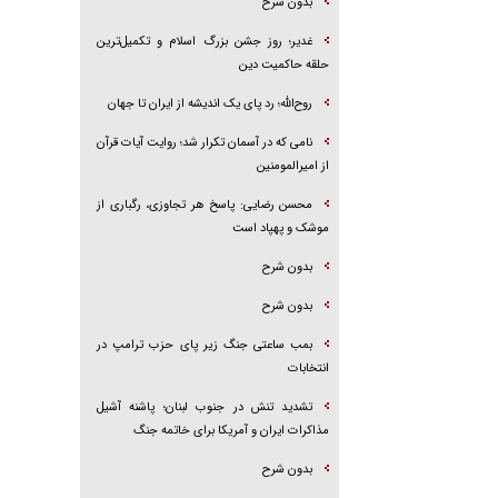
بدون شرح
غدیر؛ روز جشن بزرگ اسلام و تکمیل‌ترین
حلقه حاکمیت دین
روح‌الله؛ رد پای یک اندیشه از ایران تا جهان
نامی که در آسمان تکرار شد؛ روایت آیات قرآن
از امیرالمومنین
محسن رضایی: پاسخ هر تجاوزی، رگباری از
موشک و پهپاد است
بدون شرح
بدون شرح
بمب ساعتی جنگ زیر پای حزب ترام‍پ در
انتخابات
تشدید تنش در جنوب لبنان؛ پاشنه آشیل
مذاکرات ایران و آمریکا برای خاتمه جنگ
بدون شرح