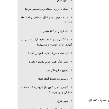
بدون شرح
جنگ با ایران، احمقانه‌ترین تصمیم آمریکا
اعتراف مزدور اینترنشنال به واقعیتی که ۷ ماه
انکار شد!
نظم ایرانی در تنگه هرمز
واشنگتن‌پست: شوک تازه گرانی بنزین در
آمریکا؛ این بار اوضاع فرق می‌کند!
تنها هدف آمریکا امنیت اسرائیل است!
مخبر: تنگه هرمز حریم بلامنازع ماست
پادوی حقیر نتانیاهو!
تا می‌توانید تابوت آماده کنید!
کابوس تازه پنتاگون؛ راز افزایش دقت حملات
موشکی ایران چیست؟
و مصرف کنندگان
بدون شرح