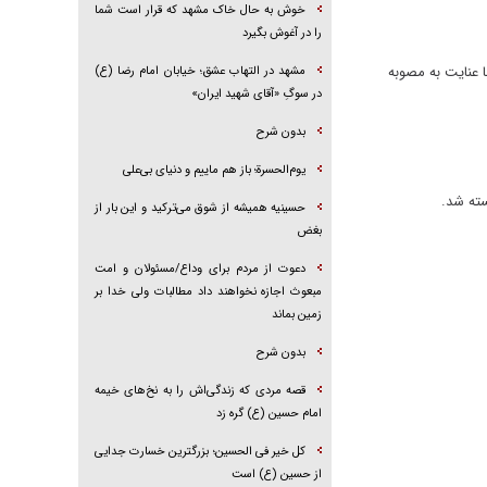
خوش به حال خاک مشهد که قرار است شما
را در آغوش بگیرد
 عنایت به مصوبه
مشهد در التهاب عشق؛ خیابان امام رضا (ع)
در سوگِ «آقای شهید ایران»
بدون شرح
یوم‌الحسرة؛ باز هم ماییم و دنیای بی‌علی
سته شد.
حسینیه همیشه از شوق می‌ترکید و این بار از
بغض
دعوت از مردم برای وداع/مسئولان و امت
مبعوث اجازه نخواهند داد مطالبات ولی خدا بر
زمین بماند
بدون شرح
قصه مردی که زندگی‌اش را به نخ‌های خیمه
امام حسین (ع) گره زد
کل خیر فی الحسین؛ بزرگترین خسارت جدایی
از حسین (ع) است