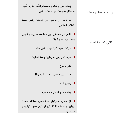
پیوند شور و شعور؛ تجلی فرهنگ ایثار والگوی
ماندگار مقاومت در نهضت عاشورا
ن، هزینه‌ها بر دوش
۸ درس از عاشورا در اندیشه رهبر شهید
انقلاب اسلامی
تاسوعای حسینی؛ روز حماسه، بصیرت و تجلی
وفاداری علمدار کربلا
 آزاد به ۲۰۰ تا ۷۷۰ میلیون تومان رسیده؛ شکافی که به تشدید
درک تاسوعا کلید فهم عاشوراست
کرامات رئیس سازمان توسعه تجارت
بدون شرح
عماد دین هستی یا عماد شیطان؟!
بدون شرح
رخداد‌ها و اعمال ماه محرم
از اذعان اسرائیل به تحمیل معادله جدید
ایران در منطقه تا نگرانی از طرح جدید ترکیه و
عربستان