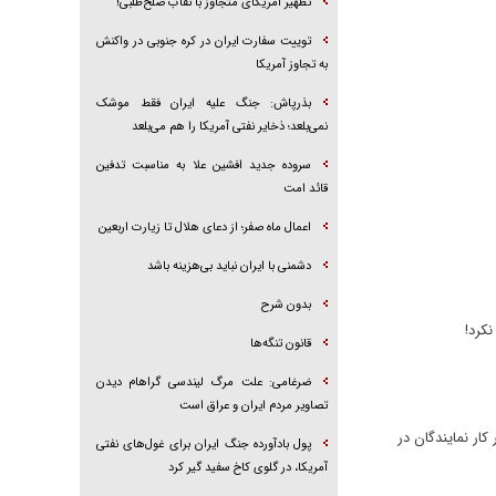
تطهیر امریکای متجاوز با نقاب صلح‌طلبی!
توییت سفارت ایران در کره جنوبی در واکنش
به تجاوز آمریکا
بذرپاش: ‏جنگ علیه ایران فقط موشک
نمی‌بلعد؛ ذخایر نفتی آمریکا را هم می‌بلعد
سروده جدید افشین علا به مناسبت تدفین
قائد امت
اعمال ماه صفر؛ از دعای هلال تا زیارت اربعین
دشمنی با ایران نباید بی‌هزینه باشد
بدون شرح
قانون تنگه‌ها
ضرغامی: علت مرگ لیندسی گراهام دیدن
تصاویر مردم ایران و عراق است
ار نمایندگان در
پول بادآورده جنگ ایران برای غول‌های نفتی
آمریکا، در گلوی کاخ سفید گیر کرد