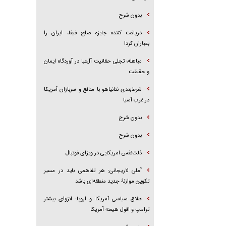
بدون شرح
دریافت کننده جایزه صلح فیفا، ایران را
بمباران کرد!
مباهله؛ تجلی حقانیت آل‌عبا در آوردگاه ایمان
و حقیقت
شرط‌بندی نتانیاهو با منافع و سربازان آمریکا
در غرب آسیا
بدون شرح
بدون شرح
ذلت‌نفس امریکایی در ویزای فوتبال
آملی لاریجانی: هر تفاهمی باید در مسیر
تکوین موازنۀ جدید منطقه‌ای باشد
طلاق سیاسی آمریکا و اروپا؛ انزوای بیشتر
ترامپ و افول هیمنه آمریکا