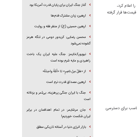
 اعلام کرد،
آغاز جنگ ایران برای پایان قدرت آمریکا بود
ش ۴۹ درصدی، در صدر بیشترین رشد قیمت‌ها قرار گرفته
اربعین؛ زبان مشترک قدم‌ها
اربعین حسینی (ع) از منظر فقه و روایت
محسن رضایی: کریدور دومی در تنگه هرمز
گشوده نمی‌شود
نیویورک‌تایمز: جنگ علیه ایران یک باخت
راهبردی و مایه شرم بوده است
از «هَلْ مِنْ ناصِرٍ» تا «اُمَّةً واحِدَةً»
اربعین مصداق قدرت نرم است
جنگ با ایران جنگی پرهزینه، بی‌ثمر و بزدلانه
است
مناسب برای دسترسی
جان مرشایمر: در تمام اهدافمان در برابر
ایران شکست خوردیم!
بازار انرژی دنیا در آستانه تاریکی مطلق