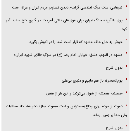
ضرغامی: علت مرگ لیندسی گراهام دیدن تصاویر مردم ایران و عراق است
پول بادآورده جنگ ایران برای غول‌های نفتی آمریکا، در گلوی کاخ سفید گیر
کرد
خوش به حال خاک مشهد که قرار است شما را در آغوش بگیرد
مشهد در التهاب عشق؛ خیابان امام رضا (ع) در سوگِ «آقای شهید ایران»
بدون شرح
یوم‌الحسرة؛ باز هم ماییم و دنیای بی‌علی
حسینیه همیشه از شوق می‌ترکید و این بار از بغض
دعوت از مردم برای وداع/مسئولان و امت مبعوث اجازه نخواهند داد مطالبات
ولی خدا بر زمین بماند
بدون شرح