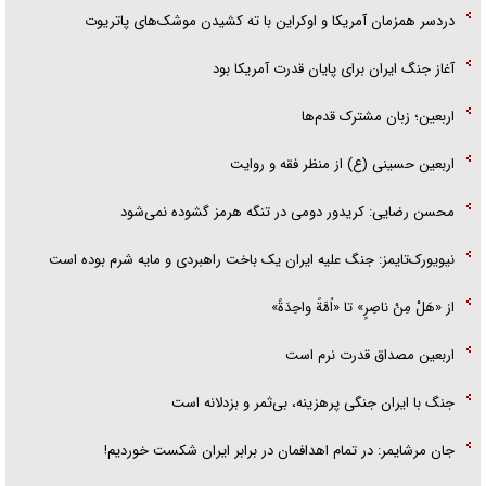
دردسر همزمان آمریکا و اوکراین با ته کشیدن موشک‌های پاتریوت
آغاز جنگ ایران برای پایان قدرت آمریکا بود
اربعین؛ زبان مشترک قدم‌ها
اربعین حسینی (ع) از منظر فقه و روایت
محسن رضایی: کریدور دومی در تنگه هرمز گشوده نمی‌شود
نیویورک‌تایمز: جنگ علیه ایران یک باخت راهبردی و مایه شرم بوده است
از «هَلْ مِنْ ناصِرٍ» تا «اُمَّةً واحِدَةً»
اربعین مصداق قدرت نرم است
جنگ با ایران جنگی پرهزینه، بی‌ثمر و بزدلانه است
جان مرشایمر: در تمام اهدافمان در برابر ایران شکست خوردیم!