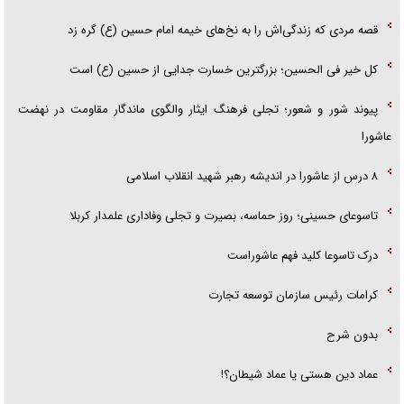
قصه مردی که زندگی‌اش را به نخ‌های خیمه امام حسین (ع) گره زد
کل خیر فی الحسین؛ بزرگترین خسارت جدایی از حسین (ع) است
پیوند شور و شعور؛ تجلی فرهنگ ایثار والگوی ماندگار مقاومت در نهضت
عاشورا
۸ درس از عاشورا در اندیشه رهبر شهید انقلاب اسلامی
تاسوعای حسینی؛ روز حماسه، بصیرت و تجلی وفاداری علمدار کربلا
درک تاسوعا کلید فهم عاشوراست
کرامات رئیس سازمان توسعه تجارت
بدون شرح
عماد دین هستی یا عماد شیطان؟!