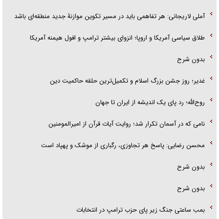
آملی لاریجانی: هر تفاهمی باید در مسیر تکوین موازنۀ جدید منطقه‌ای باشد
طلاق سیاسی آمریکا و اروپا؛ انزوای بیشتر ترامپ و افول هیمنه آمریکا
بدون شرح
غدیر؛ روز جشن بزرگ اسلام و تکمیل‌ترین حلقه حاکمیت دین
روح‌الله؛ رد پای یک اندیشه از ایران تا جهان
نامی که در آسمان تکرار شد؛ روایت آیات قرآن از امیرالمومنین
محسن رضایی: پاسخ هر تجاوزی، رگباری از موشک و پهپاد است
بدون شرح
بدون شرح
بمب ساعتی جنگ زیر پای حزب ترام‍پ در انتخابات