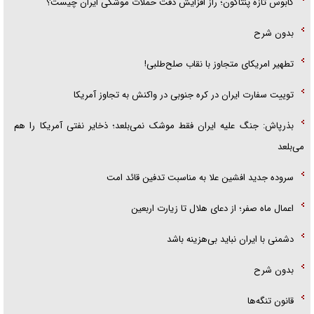
کابوس تازه پنتاگون؛ راز افزایش دقت حملات موشکی ایران چیست؟
بدون شرح
تطهیر امریکای متجاوز با نقاب صلح‌طلبی!
توییت سفارت ایران در کره جنوبی در واکنش به تجاوز آمریکا
بذرپاش: ‏جنگ علیه ایران فقط موشک نمی‌بلعد؛ ذخایر نفتی آمریکا را هم
می‌بلعد
سروده جدید افشین علا به مناسبت تدفین قائد امت
اعمال ماه صفر؛ از دعای هلال تا زیارت اربعین
دشمنی با ایران نباید بی‌هزینه باشد
بدون شرح
قانون تنگه‌ها