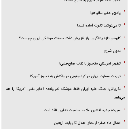
مخبر: تنگه هرمز حریم بلامنازع ماست
پادوی حقیر نتانیاهو!
تا می‌توانید تابوت آماده کنید!
کابوس تازه پنتاگون؛ راز افزایش دقت حملات موشکی ایران چیست؟
بدون شرح
تطهیر امریکای متجاوز با نقاب صلح‌طلبی!
توییت سفارت ایران در کره جنوبی در واکنش به تجاوز آمریکا
بذرپاش: ‏جنگ علیه ایران فقط موشک نمی‌بلعد؛ ذخایر نفتی آمریکا را هم
می‌بلعد
سروده جدید افشین علا به مناسبت تدفین قائد امت
اعمال ماه صفر؛ از دعای هلال تا زیارت اربعین