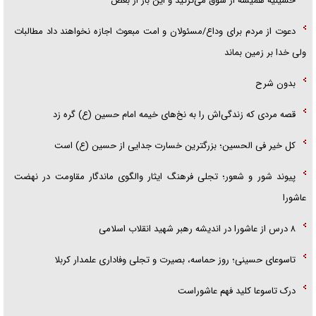
حسینیه همیشه از شوق می‌ترکید و این بار از بغض
دعوت از مردم برای وداع/مسئولان و امت مبعوث اجازه نخواهند داد مطالبات
ولی خدا بر زمین بماند
بدون شرح
قصه مردی که زندگی‌اش را به نخ‌های خیمه امام حسین (ع) گره زد
کل خیر فی الحسین؛ بزرگترین خسارت جدایی از حسین (ع) است
پیوند شور و شعور؛ تجلی فرهنگ ایثار والگوی ماندگار مقاومت در نهضت
عاشورا
۸ درس از عاشورا در اندیشه رهبر شهید انقلاب اسلامی
تاسوعای حسینی؛ روز حماسه، بصیرت و تجلی وفاداری علمدار کربلا
درک تاسوعا کلید فهم عاشوراست