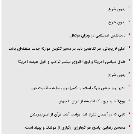
بدون شرح
بدون شرح
ذلت‌نفس امریکایی در ویزای فوتبال
آملی لاریجانی: هر تفاهمی باید در مسیر تکوین موازنۀ جدید منطقه‌ای باشد
طلاق سیاسی آمریکا و اروپا؛ انزوای بیشتر ترامپ و افول هیمنه آمریکا
بدون شرح
غدیر؛ روز جشن بزرگ اسلام و تکمیل‌ترین حلقه حاکمیت دین
روح‌الله؛ رد پای یک اندیشه از ایران تا جهان
نامی که در آسمان تکرار شد؛ روایت آیات قرآن از امیرالمومنین
محسن رضایی: پاسخ هر تجاوزی، رگباری از موشک و پهپاد است