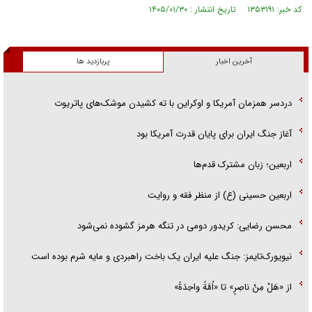
کد خبر: ۱۳۵۳۱۹۱ تاریخ انتشار : ۱۴۰۵/۰۱/۳۰
آخرین اخبار
پربازدید ها
دردسر همزمان آمریکا و اوکراین با ته کشیدن موشک‌های پاتریوت
آغاز جنگ ایران برای پایان قدرت آمریکا بود
اربعین؛ زبان مشترک قدم‌ها
اربعین حسینی (ع) از منظر فقه و روایت
محسن رضایی: کریدور دومی در تنگه هرمز گشوده نمی‌شود
نیویورک‌تایمز: جنگ علیه ایران یک باخت راهبردی و مایه شرم بوده است
از «هَلْ مِنْ ناصِرٍ» تا «اُمَّةً واحِدَةً»