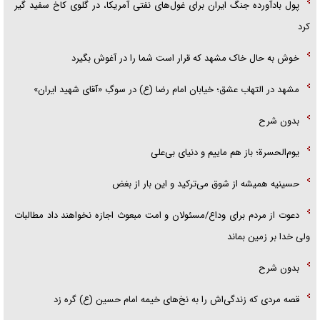
پول بادآورده جنگ ایران برای غول‌های نفتی آمریکا، در گلوی کاخ سفید گیر
کرد
خوش به حال خاک مشهد که قرار است شما را در آغوش بگیرد
مشهد در التهاب عشق؛ خیابان امام رضا (ع) در سوگِ «آقای شهید ایران»
بدون شرح
یوم‌الحسرة؛ باز هم ماییم و دنیای بی‌علی
حسینیه همیشه از شوق می‌ترکید و این بار از بغض
دعوت از مردم برای وداع/مسئولان و امت مبعوث اجازه نخواهند داد مطالبات
ولی خدا بر زمین بماند
بدون شرح
قصه مردی که زندگی‌اش را به نخ‌های خیمه امام حسین (ع) گره زد