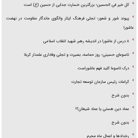
کل خیر فی الحسین؛ بزرگترین خسارت جدایی از حسین (ع) است
پیوند شور و شعور؛ تجلی فرهنگ ایثار والگوی ماندگار مقاومت در نهضت
عاشورا
۸ درس از عاشورا در اندیشه رهبر شهید انقلاب اسلامی
تاسوعای حسینی؛ روز حماسه، بصیرت و تجلی وفاداری علمدار کربلا
درک تاسوعا کلید فهم عاشوراست
کرامات رئیس سازمان توسعه تجارت
بدون شرح
عماد دین هستی یا عماد شیطان؟!
بدون شرح
رخداد‌ها و اعمال ماه محرم