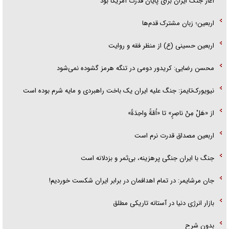
آغاز جنگ ایران برای پایان قدرت آمریکا بود
اربعین؛ زبان مشترک قدم‌ها
اربعین حسینی (ع) از منظر فقه و روایت
محسن رضایی: کریدور دومی در تنگه هرمز گشوده نمی‌شود
نیویورک‌تایمز: جنگ علیه ایران یک باخت راهبردی و مایه شرم بوده است
از «هَلْ مِنْ ناصِرٍ» تا «اُمَّةً واحِدَةً»
اربعین مصداق قدرت نرم است
جنگ با ایران جنگی پرهزینه، بی‌ثمر و بزدلانه است
جان مرشایمر: در تمام اهدافمان در برابر ایران شکست خوردیم!
بازار انرژی دنیا در آستانه تاریکی مطلق
بدون شرح