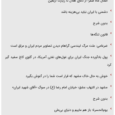
اعمال ماه صفر؛ از دعای هلال تا زیارت اربعین
دشمنی با ایران نباید بی‌هزینه باشد
بدون شرح
قانون تنگه‌ها
ضرغامی: علت مرگ لیندسی گراهام دیدن تصاویر مردم ایران و عراق است
پول بادآورده جنگ ایران برای غول‌های نفتی آمریکا، در گلوی کاخ سفید گیر
کرد
خوش به حال خاک مشهد که قرار است شما را در آغوش بگیرد
مشهد در التهاب عشق؛ خیابان امام رضا (ع) در سوگِ «آقای شهید ایران»
بدون شرح
یوم‌الحسرة؛ باز هم ماییم و دنیای بی‌علی