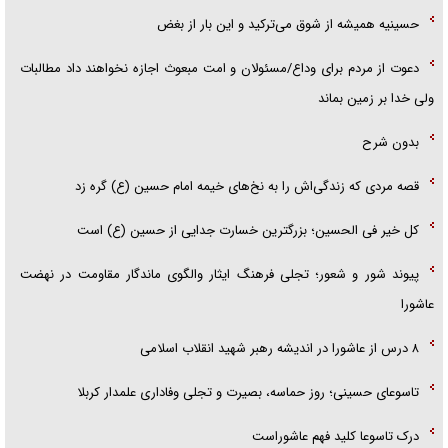
حسینیه همیشه از شوق می‌ترکید و این بار از بغض
دعوت از مردم برای وداع/مسئولان و امت مبعوث اجازه نخواهند داد مطالبات
ولی خدا بر زمین بماند
بدون شرح
قصه مردی که زندگی‌اش را به نخ‌های خیمه امام حسین (ع) گره زد
کل خیر فی الحسین؛ بزرگترین خسارت جدایی از حسین (ع) است
پیوند شور و شعور؛ تجلی فرهنگ ایثار والگوی ماندگار مقاومت در نهضت
عاشورا
۸ درس از عاشورا در اندیشه رهبر شهید انقلاب اسلامی
تاسوعای حسینی؛ روز حماسه، بصیرت و تجلی وفاداری علمدار کربلا
درک تاسوعا کلید فهم عاشوراست