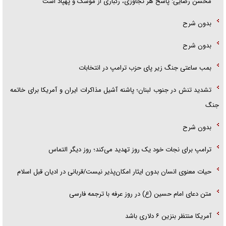
محسن رضایی: پاسخ هر تجاوزی، رگباری از موشک و پهپاد است
بدون شرح
بدون شرح
بمب ساعتی جنگ زیر پای حزب ترام‍پ در انتخابات
تشدید تنش در جنوب لبنان؛ پاشنه آشیل مذاکرات ایران و آمریکا برای خاتمه
جنگ
بدون شرح
ترامپ برای نجات خود یک روز تهدید می‌کند؛ روز دیگر التماس
حیات معنوی انسان بدون ایثار امکان‌پذیر نیست/قربانی در ادیان قبل اسلام
متن دعای امام حسین (ع) در روز عرفه با ترجمه فارسی
آمریکا منتظر بنزین ۶ دلاری باشد