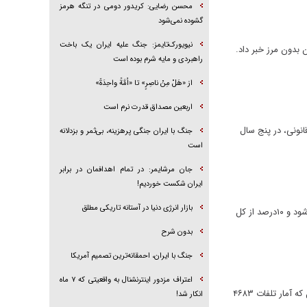
محسن رضایی: کریدور دومی در تنگه هرمز
گشوده نمی‌شود
نیویورک‌تایمز: جنگ علیه ایران یک باخت
 بدون مرز خبر داد.
راهبردی و مایه شرم بوده است
از «هَلْ مِنْ ناصِرٍ» تا «اُمَّةً واحِدَةً»
اربعین مصداق قدرت نرم است
نونی، در پنج سال
جنگ با ایران جنگی پرهزینه، بی‌ثمر و بزدلانه
است
جان مرشایمر: در تمام اهدافمان در برابر
ایران شکست خوردیم!
بازار انرژی دنیا در آستانه تاریکی مطلق
بررسی آمارهای سازمان پزشکی قانونی کشور نشان می‌دهد که بیشترین تلفات حوادث رانندگی در هر سال در ماه شهریور ثبت می‌شود و ۱۰درصد از کل
بدون شرح
جنگ با ایران، احمقانه‌ترین تصمیم آمریکا
اعتراف مزدور اینترنشنال به واقعیتی که ۷ ماه
در سه ماهه نخست سال جاری ۴۸۶۶ نفر در حوادث رانندگی جان خود را از دست دادند. این رقم در مقایسه با مدت مشابه سال قبل که آمار تلفات ۴۶۸۳
انکار شد!