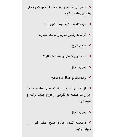
تاسوعای حسینی؛ روز حماسه، بصیرت و تجلی
وفاداری علمدار کربلا
درک تاسوعا کلید فهم عاشوراست
کرامات رئیس سازمان توسعه تجارت
بدون شرح
عماد دین هستی یا عماد شیطان؟!
بدون شرح
رخداد‌ها و اعمال ماه محرم
از اذعان اسرائیل به تحمیل معادله جدید
ایران در منطقه تا نگرانی از طرح جدید ترکیه و
عربستان
بدون شرح
دریافت کننده جایزه صلح فیفا، ایران را
بمباران کرد!