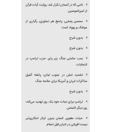
نامی که در آسمان تکرار شد؛ روایت آیات قرآن
از امیرالمومنین
محسن رضایی: پاسخ هر تجاوزی، رگباری از
موشک و پهپاد است
بدون شرح
بدون شرح
بمب ساعتی جنگ زیر پای حزب ترام‍پ در
انتخابات
تشدید تنش در جنوب لبنان؛ پاشنه آشیل
مذاکرات ایران و آمریکا برای خاتمه جنگ
بدون شرح
ترامپ برای نجات خود یک روز تهدید می‌کند؛
روز دیگر التماس
حیات معنوی انسان بدون ایثار امکان‌پذیر
نیست/قربانی در ادیان قبل اسلام