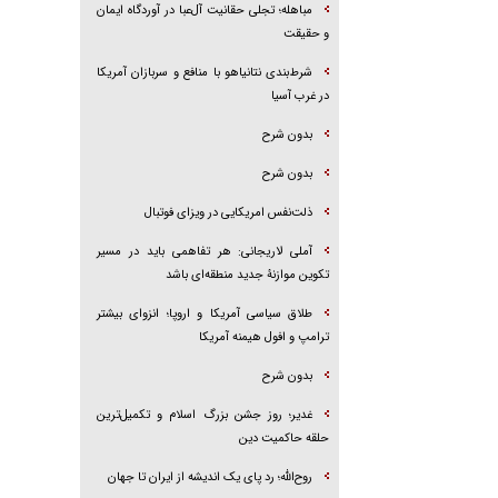
مباهله؛ تجلی حقانیت آل‌عبا در آوردگاه ایمان
و حقیقت
شرط‌بندی نتانیاهو با منافع و سربازان آمریکا
در غرب آسیا
بدون شرح
بدون شرح
ذلت‌نفس امریکایی در ویزای فوتبال
آملی لاریجانی: هر تفاهمی باید در مسیر
تکوین موازنۀ جدید منطقه‌ای باشد
طلاق سیاسی آمریکا و اروپا؛ انزوای بیشتر
ترامپ و افول هیمنه آمریکا
بدون شرح
غدیر؛ روز جشن بزرگ اسلام و تکمیل‌ترین
حلقه حاکمیت دین
روح‌الله؛ رد پای یک اندیشه از ایران تا جهان