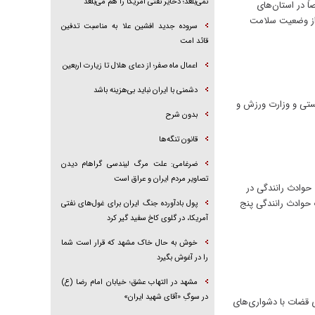
نمی‌بلعد؛ ذخایر نفتی آمریکا را هم می‌بلعد
ً در استان‌های
ه از وضعیت سلامت
سروده جدید افشین علا به مناسبت تدفین
قائد امت
اعمال ماه صفر؛ از دعای هلال تا زیارت اربعین
دشمنی با ایران نباید بی‌هزینه باشد
یستی و وزارت ورزش و
بدون شرح
قانون تنگه‌ها
ضرغامی: علت مرگ لیندسی گراهام دیدن
تصاویر مردم ایران و عراق است
۱۴۰) اعلام کرد: بیشترین آمار تلفات حوادث رانندگی در
ه نحوی که مطابق آمارهای موجود حدود ۱۰ درصد از کل تلفات حوادث رانندگی پنج
پول بادآورده جنگ ایران برای غول‌های نفتی
آمریکا، در گلوی کاخ سفید گیر کرد
خوش به حال خاک مشهد که قرار است شما
را در آغوش بگیرد
مشهد در التهاب عشق؛ خیابان امام رضا (ع)
در سوگِ «آقای شهید ایران»
 قضات با دشواری‌های