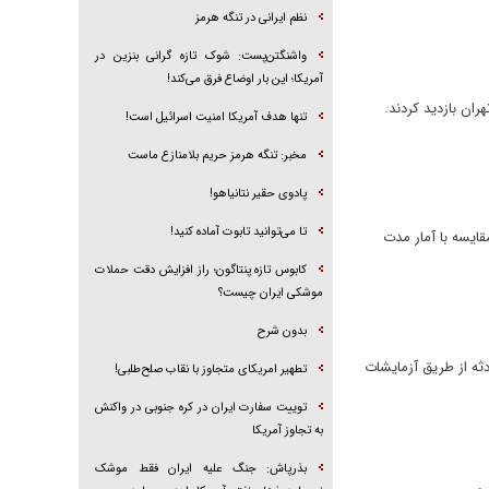
نظم ایرانی در تنگه هرمز
واشنگتن‌پست: شوک تازه گرانی بنزین در
آمریکا؛ این بار اوضاع فرق می‌کند!
ران بازدید کردند.
تنها هدف آمریکا امنیت اسرائیل است!
مخبر: تنگه هرمز حریم بلامنازع ماست
پادوی حقیر نتانیاهو!
تا می‌توانید تابوت آماده کنید!
دست دادند که در مقایسه با آمار مدت
کابوس تازه پنتاگون؛ راز افزایش دقت حملات
موشکی ایران چیست؟
بدون شرح
با پیکر‌های ناشناس، پیکر ۱۰ تن از مفقودین این حادثه از طریق آزمایشات
تطهیر امریکای متجاوز با نقاب صلح‌طلبی!
توییت سفارت ایران در کره جنوبی در واکنش
به تجاوز آمریکا
بذرپاش: ‏جنگ علیه ایران فقط موشک