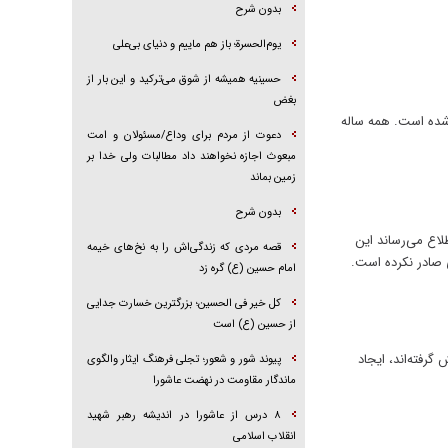
بدون شرح
یوم‌الحسرة؛ باز هم ماییم و دنیای بی‌علی
حسینیه همیشه از شوق می‌ترکید و این بار از
بغض
 نوروزی، قبل از اعلام آمار نهایی از سوی سازمان پزشکی قانونی ۸۲۸ نفر اعلام شده است. همه ساله
دعوت از مردم برای وداع/مسئولان و امت
مبعوث اجازه نخواهند داد مطالبات ولی خدا بر
زمین بماند
بدون شرح
لاع می‌رساند این
قصه مردی که زندگی‌اش را به نخ‌های خیمه
 صادر نکرده است.
امام حسین (ع) گره زد
کل خیر فی الحسین؛ بزرگترین خسارت جدایی
از حسین (ع) است
رفته‌اند، ایجاد
پیوند شور و شعور؛ تجلی فرهنگ ایثار والگوی
ماندگار مقاومت در نهضت عاشورا
۸ درس از عاشورا در اندیشه رهبر شهید
انقلاب اسلامی