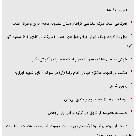
قانون تنگه‌ها
ضرغامی: علت مرگ لیندسی گراهام دیدن تصاویر مردم ایران و عراق است
پول بادآورده جنگ ایران برای غول‌های نفتی آمریکا، در گلوی کاخ سفید گیر
کرد
خوش به حال خاک مشهد که قرار است شما را در آغوش بگیرد
مشهد در التهاب عشق؛ خیابان امام رضا (ع) در سوگِ «آقای شهید ایران»
بدون شرح
یوم‌الحسرة؛ باز هم ماییم و دنیای بی‌علی
حسینیه همیشه از شوق می‌ترکید و این بار از بغض
دعوت از مردم برای وداع/مسئولان و امت مبعوث اجازه نخواهند داد مطالبات
ولی خدا بر زمین بماند