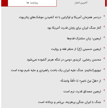
آخرین اخبار
پربازدید ها
دردسر همزمان آمریکا و اوکراین با ته کشیدن موشک‌های پاتریوت
آغاز جنگ ایران برای پایان قدرت آمریکا بود
اربعین؛ زبان مشترک قدم‌ها
اربعین حسینی (ع) از منظر فقه و روایت
محسن رضایی: کریدور دومی در تنگه هرمز گشوده نمی‌شود
نیویورک‌تایمز: جنگ علیه ایران یک باخت راهبردی و مایه شرم بوده است
از «هَلْ مِنْ ناصِرٍ» تا «اُمَّةً واحِدَةً»
اربعین مصداق قدرت نرم است
جنگ با ایران جنگی پرهزینه، بی‌ثمر و بزدلانه است