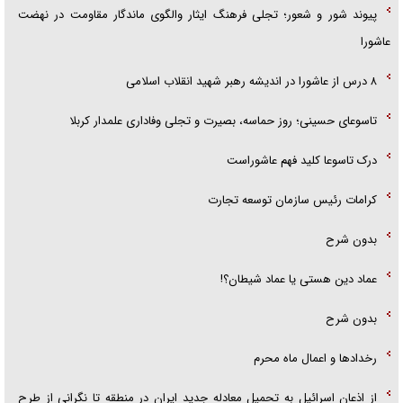
پیوند شور و شعور؛ تجلی فرهنگ ایثار والگوی ماندگار مقاومت در نهضت
عاشورا
۸ درس از عاشورا در اندیشه رهبر شهید انقلاب اسلامی
تاسوعای حسینی؛ روز حماسه، بصیرت و تجلی وفاداری علمدار کربلا
درک تاسوعا کلید فهم عاشوراست
کرامات رئیس سازمان توسعه تجارت
بدون شرح
عماد دین هستی یا عماد شیطان؟!
بدون شرح
رخداد‌ها و اعمال ماه محرم
از اذعان اسرائیل به تحمیل معادله جدید ایران در منطقه تا نگرانی از طرح