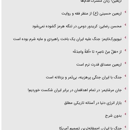
اربعین؛ زبان مشترک قدم‌ها
اربعین حسینی (ع) از منظر فقه و روایت
محسن رضایی: کریدور دومی در تنگه هرمز گشوده نمی‌شود
نیویورک‌تایمز: جنگ علیه ایران یک باخت راهبردی و مایه شرم بوده است
از «هَلْ مِنْ ناصِرٍ» تا «اُمَّةً واحِدَةً»
اربعین مصداق قدرت نرم است
جنگ با ایران جنگی پرهزینه، بی‌ثمر و بزدلانه است
جان مرشایمر: در تمام اهدافمان در برابر ایران شکست خوردیم!
بازار انرژی دنیا در آستانه تاریکی مطلق
بدون شرح
جنگ با ایران، احمقانه‌ترین تصمیم آمریکا