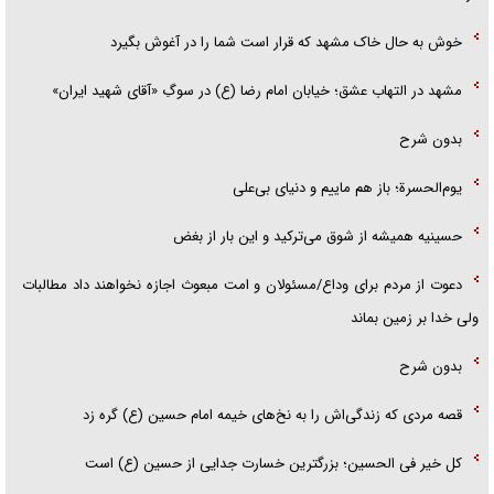
خوش به حال خاک مشهد که قرار است شما را در آغوش بگیرد
مشهد در التهاب عشق؛ خیابان امام رضا (ع) در سوگِ «آقای شهید ایران»
بدون شرح
یوم‌الحسرة؛ باز هم ماییم و دنیای بی‌علی
حسینیه همیشه از شوق می‌ترکید و این بار از بغض
دعوت از مردم برای وداع/مسئولان و امت مبعوث اجازه نخواهند داد مطالبات
ولی خدا بر زمین بماند
بدون شرح
قصه مردی که زندگی‌اش را به نخ‌های خیمه امام حسین (ع) گره زد
کل خیر فی الحسین؛ بزرگترین خسارت جدایی از حسین (ع) است