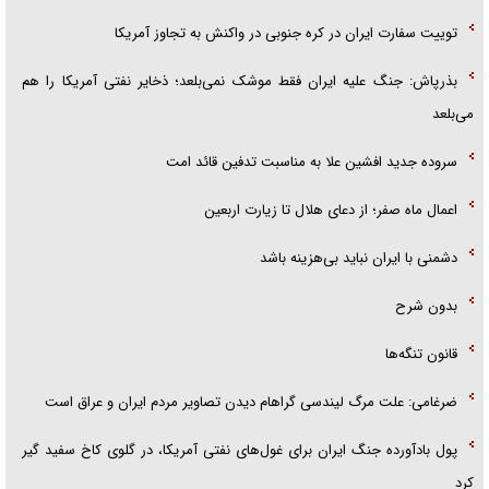
توییت سفارت ایران در کره جنوبی در واکنش به تجاوز آمریکا
بذرپاش: ‏جنگ علیه ایران فقط موشک نمی‌بلعد؛ ذخایر نفتی آمریکا را هم
می‌بلعد
سروده جدید افشین علا به مناسبت تدفین قائد امت
اعمال ماه صفر؛ از دعای هلال تا زیارت اربعین
دشمنی با ایران نباید بی‌هزینه باشد
بدون شرح
قانون تنگه‌ها
ضرغامی: علت مرگ لیندسی گراهام دیدن تصاویر مردم ایران و عراق است
پول بادآورده جنگ ایران برای غول‌های نفتی آمریکا، در گلوی کاخ سفید گیر
کرد