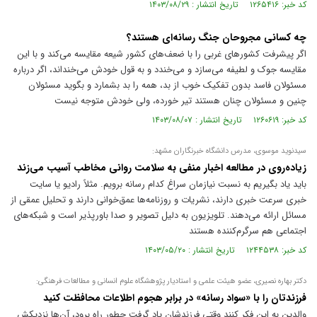
کد خبر: ۱۲۶۵۴۱۶ تاریخ انتشار : ۱۴۰۳/۰۸/۲۹
چه کسانی مجروحان جنگ رسانه‌ای هستند؟
اگر پیشرفت کشور‌های غربی را با ضعف‌های کشور شیعه مقایسه می‌کند و با این
مقایسه جوک و لطیفه می‌سازد و می‌خندد و به قول خودش می‌خنداند، اگر درباره
مسئولان فاسد بدون تفکیک خوب از بد، همه را بد بشمارد و بگوید مسئولان
چنین و مسئولان چنان هستند تیر خورده، ولی خودش متوجه نیست
کد خبر: ۱۲۶۰۶۱۹ تاریخ انتشار : ۱۴۰۳/۰۸/۰۷
سیدنوید موسوی، مدرس دانشگاه خبرنگاران مشهد:
زیاده‌روی در مطالعه اخبار منفی به سلامت روانی مخاطب آسیب می‌زند
باید یاد بگیریم به نسبت نیازمان سراغ کدام رسانه برویم. مثلاً رادیو یا سایت
خبری سرعت خبری دارند، نشریات و روزنامه‌ها عمق‌خوانی دارند و تحلیل عمقی از
مسائل ارائه می‌دهند. تلویزیون به دلیل تصویر و صدا باورپذیر است و شبکه‌های
اجتماعی هم سرگرم‌کننده هستند
کد خبر: ۱۲۴۴۵۳۸ تاریخ انتشار : ۱۴۰۳/۰۵/۲۰
دکتر بهاره نصیری، عضو هیئت علمی و استادیار پژوهشگاه علوم انسانی و مطالعات فرهنگی:‌
فرزندتان را با «سواد رسانه» در برابر هجوم اطلاعات محافظت کنید
والدین به این فکر کنند وقتی فرزندشان یاد گرفت چطور راه برود، آن‌ها نزدیکش