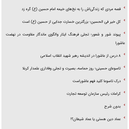
قصه مردی که زندگی‌اش را به نخ‌های خیمه امام حسین (ع) گره زد
کل خیر فی الحسین؛ بزرگترین خسارت جدایی از حسین (ع) است
پیوند شور و شعور؛ تجلی فرهنگ ایثار والگوی ماندگار مقاومت در نهضت
عاشورا
۸ درس از عاشورا در اندیشه رهبر شهید انقلاب اسلامی
تاسوعای حسینی؛ روز حماسه، بصیرت و تجلی وفاداری علمدار کربلا
درک تاسوعا کلید فهم عاشوراست
کرامات رئیس سازمان توسعه تجارت
بدون شرح
عماد دین هستی یا عماد شیطان؟!