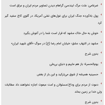
ضرغامی: علت مرگ لیندسی گراهام دیدن تصاویر مردم ایران و عراق است
پول بادآورده جنگ ایران برای غول‌های نفتی آمریکا، در گلوی کاخ سفید گیر
کرد
خوش به حال خاک مشهد که قرار است شما را در آغوش بگیرد
مشهد در التهاب عشق؛ خیابان امام رضا (ع) در سوگِ «آقای شهید ایران»
بدون شرح
یوم‌الحسرة؛ باز هم ماییم و دنیای بی‌علی
حسینیه همیشه از شوق می‌ترکید و این بار از بغض
دعوت از مردم برای وداع/مسئولان و امت مبعوث اجازه نخواهند داد مطالبات
ولی خدا بر زمین بماند
بدون شرح