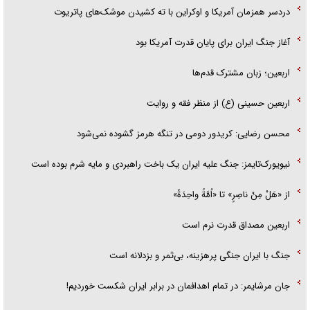
دردسر همزمان آمریکا و اوکراین با ته کشیدن موشک‌های پاتریوت
آغاز جنگ ایران برای پایان قدرت آمریکا بود
اربعین؛ زبان مشترک قدم‌ها
اربعین حسینی (ع) از منظر فقه و روایت
محسن رضایی: کریدور دومی در تنگه هرمز گشوده نمی‌شود
نیویورک‌تایمز: جنگ علیه ایران یک باخت راهبردی و مایه شرم بوده است
از «هَلْ مِنْ ناصِرٍ» تا «اُمَّةً واحِدَةً»
اربعین مصداق قدرت نرم است
جنگ با ایران جنگی پرهزینه، بی‌ثمر و بزدلانه است
جان مرشایمر: در تمام اهدافمان در برابر ایران شکست خوردیم!