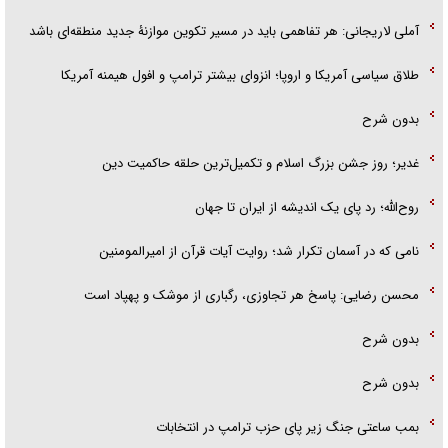
آملی لاریجانی: هر تفاهمی باید در مسیر تکوین موازنۀ جدید منطقه‌ای باشد
طلاق سیاسی آمریکا و اروپا؛ انزوای بیشتر ترامپ و افول هیمنه آمریکا
بدون شرح
غدیر؛ روز جشن بزرگ اسلام و تکمیل‌ترین حلقه حاکمیت دین
روح‌الله؛ رد پای یک اندیشه از ایران تا جهان
نامی که در آسمان تکرار شد؛ روایت آیات قرآن از امیرالمومنین
محسن رضایی: پاسخ هر تجاوزی، رگباری از موشک و پهپاد است
بدون شرح
بدون شرح
بمب ساعتی جنگ زیر پای حزب ترام‍پ در انتخابات