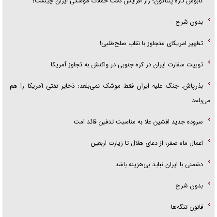
کابوس تازه پنتاگون؛ راز افزایش دقت حملات موشکی ایران چیست؟
بدون شرح
تطهیر امریکای متجاوز با نقاب صلح‌طلبی!
توییت سفارت ایران در کره جنوبی در واکنش به تجاوز آمریکا
بذرپاش: ‏جنگ علیه ایران فقط موشک نمی‌بلعد؛ ذخایر نفتی آمریکا را هم
می‌بلعد
سروده جدید افشین علا به مناسبت تدفین قائد امت
اعمال ماه صفر؛ از دعای هلال تا زیارت اربعین
دشمنی با ایران نباید بی‌هزینه باشد
بدون شرح
قانون تنگه‌ها