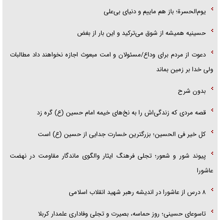
یوم‌الحسرة؛ باز هم ماییم و دنیای بی‌علی
حسینیه همیشه از شوق می‌ترکید و این بار از بغض
دعوت از مردم برای وداع/مسئولان و امت مبعوث اجازه نخواهند داد مطالبات
ولی خدا بر زمین بماند
بدون شرح
قصه مردی که زندگی‌اش را به نخ‌های خیمه امام حسین (ع) گره زد
کل خیر فی الحسین؛ بزرگترین خسارت جدایی از حسین (ع) است
پیوند شور و شعور؛ تجلی فرهنگ ایثار والگوی ماندگار مقاومت در نهضت
عاشورا
۸ درس از عاشورا در اندیشه رهبر شهید انقلاب اسلامی
تاسوعای حسینی؛ روز حماسه، بصیرت و تجلی وفاداری علمدار کربلا