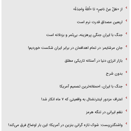
از «هَلْ مِنْ ناصِرٍ» تا «اُمَّةً واحِدَةً»
اربعین مصداق قدرت نرم است
جنگ با ایران جنگی پرهزینه، بی‌ثمر و بزدلانه است
جان مرشایمر: در تمام اهدافمان در برابر ایران شکست خوردیم!
بازار انرژی دنیا در آستانه تاریکی مطلق
بدون شرح
جنگ با ایران، احمقانه‌ترین تصمیم آمریکا
اعتراف مزدور اینترنشنال به واقعیتی که ۷ ماه انکار شد!
نظم ایرانی در تنگه هرمز
واشنگتن‌پست: شوک تازه گرانی بنزین در آمریکا؛ این بار اوضاع فرق می‌کند!