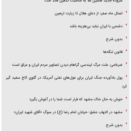
سروده جدید افشین علا به مناسبت تدفین قائد امت
اعمال ماه صفر؛ از دعای هلال تا زیارت اربعین
دشمنی با ایران نباید بی‌هزینه باشد
بدون شرح
قانون تنگه‌ها
ضرغامی: علت مرگ لیندسی گراهام دیدن تصاویر مردم ایران و عراق است
پول بادآورده جنگ ایران برای غول‌های نفتی آمریکا، در گلوی کاخ سفید گیر
کرد
خوش به حال خاک مشهد که قرار است شما را در آغوش بگیرد
مشهد در التهاب عشق؛ خیابان امام رضا (ع) در سوگِ «آقای شهید ایران»
بدون شرح