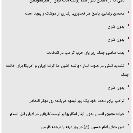
نامی که در آسمان تکرار شد؛ روایت آیات قرآن از امیرالمومنین
محسن رضایی: پاسخ هر تجاوزی، رگباری از موشک و پهپاد است
بدون شرح
بدون شرح
بمب ساعتی جنگ زیر پای حزب ترام‍پ در انتخابات
تشدید تنش در جنوب لبنان؛ پاشنه آشیل مذاکرات ایران و آمریکا برای خاتمه
جنگ
بدون شرح
ترامپ برای نجات خود یک روز تهدید می‌کند؛ روز دیگر التماس
حیات معنوی انسان بدون ایثار امکان‌پذیر نیست/قربانی در ادیان قبل اسلام
متن دعای امام حسین (ع) در روز عرفه با ترجمه فارسی