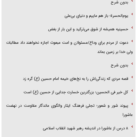
بدون شرح
یوم‌الحسرة؛ باز هم ماییم و دنیای بی‌علی
حسینیه همیشه از شوق می‌ترکید و این بار از بغض
دعوت از مردم برای وداع/مسئولان و امت مبعوث اجازه نخواهند داد مطالبات
ولی خدا بر زمین بماند
بدون شرح
قصه مردی که زندگی‌اش را به نخ‌های خیمه امام حسین (ع) گره زد
کل خیر فی الحسین؛ بزرگترین خسارت جدایی از حسین (ع) است
پیوند شور و شعور؛ تجلی فرهنگ ایثار والگوی ماندگار مقاومت در نهضت
عاشورا
۸ درس از عاشورا در اندیشه رهبر شهید انقلاب اسلامی