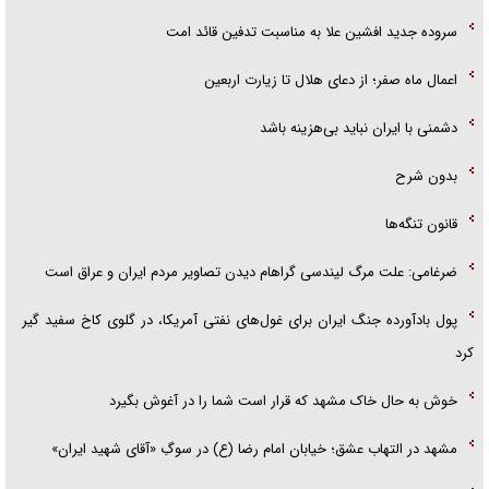
سروده جدید افشین علا به مناسبت تدفین قائد امت
اعمال ماه صفر؛ از دعای هلال تا زیارت اربعین
دشمنی با ایران نباید بی‌هزینه باشد
بدون شرح
قانون تنگه‌ها
ضرغامی: علت مرگ لیندسی گراهام دیدن تصاویر مردم ایران و عراق است
پول بادآورده جنگ ایران برای غول‌های نفتی آمریکا، در گلوی کاخ سفید گیر
کرد
خوش به حال خاک مشهد که قرار است شما را در آغوش بگیرد
مشهد در التهاب عشق؛ خیابان امام رضا (ع) در سوگِ «آقای شهید ایران»